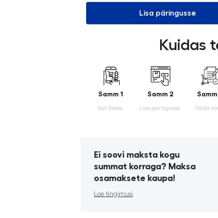
Lisa päringusse
Kuidas t
Samm 1
Samm 2
Samm
Vali toode.
Lisa päringusse.
Täida vo
Ei soovi maksta kogu
summat korraga? Maksa
osamaksete kaupa!
Loe tingimusi