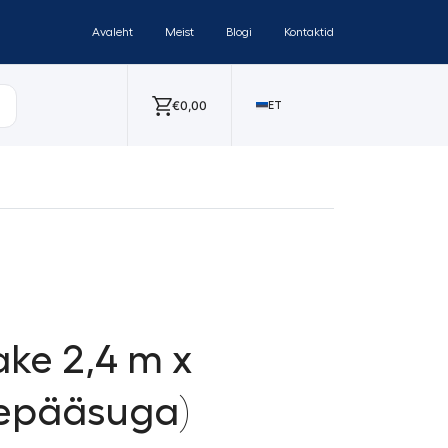
Avaleht
Meist
Blogi
Kontaktid
€
0,00
ET
ke 2,4 m x
sepääsuga)