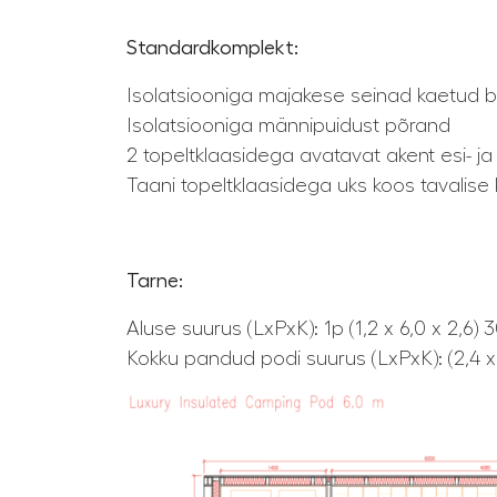
Standardkomplekt:
Isolatsiooniga majakese seinad kaetud b
Isolatsiooniga männipuidust põrand
2 topeltklaasidega avatavat akent esi- j
Taani topeltklaasidega uks koos tavalise
Tarne:
Aluse suurus (LxPxK): 1p (1,2 x 6,0 x 2,6) 
Kokku pandud podi suurus (LxPxK): (2,4 x 