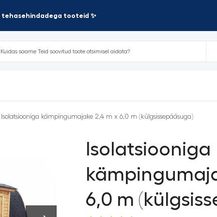
te tehasehindadega tooteid ✨
 Isolatsiooniga kämpingumajake 2,4 m x 6,0 m (külgsissepääsuga)
Isolatsiooniga
kämpingumaja
6,0 m (külgsis