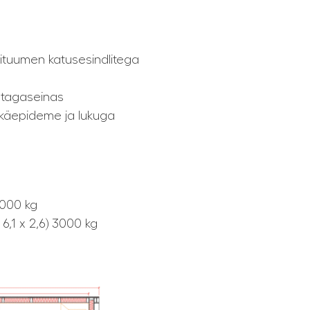
ituumen katusesindlitega
a tagaseinas
 käepideme ja lukuga
3000 kg
6,1 x 2,6) 3000 kg