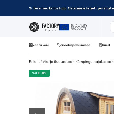
✨ Tere hea külastaja. Osta meie lehelt parima
Vaata kõiki
Sooduspakkumised
Uued
/
/
/
Esileht
Aia- ja õuetooted
Kämpingumajakesed
SALE -8%