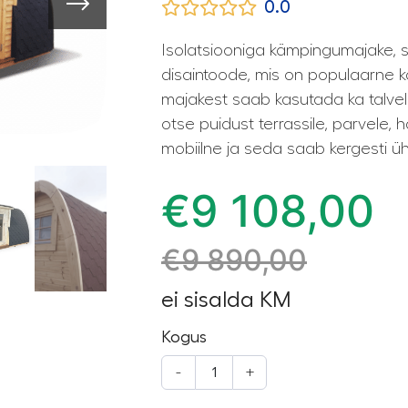
0.0
Isolatsiooniga kämpingumajake, 
disaintoode, mis on populaarne 
majakest saab kasutada ka talvel
otse puidust terrassile, parvele,
mobiilne ja seda saab kergesti üh
€
9 108,00
€
9 890,00
ei sisalda KM
Kogus
-
+