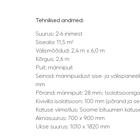
Tehnilised andmed:
Suurus: 2-6 inimest
Siseala: 11,5 m²
Välismõõdud: 2,4 m x 6,0 m
Kõrgus: 2,6 m
Puit: männipuit
Seinad: männipuidust sise- ja välispaneel
mm
Põrand: männipuit: 28 mm; Isolatsiooni
Kivivilla isolatsioon: 100 mm (põrand ja s
Katuse viimistlus: Soome bituumen katuse
Aknasuurus: 700 x 900 mm
Ukse suurus: 1010 x 1820 mm