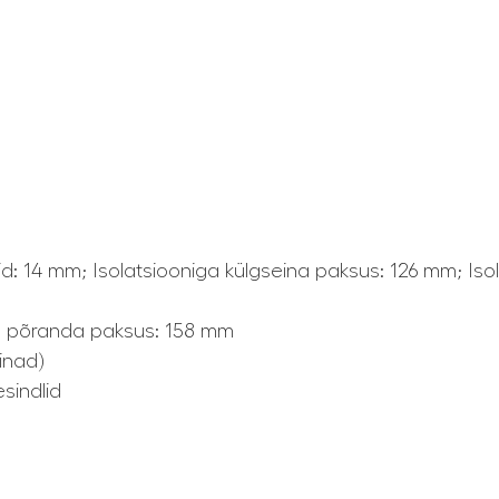
id: 14 mm; Isolatsiooniga külgseina paksus: 126 mm; Isol
ga põranda paksus: 158 mm
einad)
sindlid