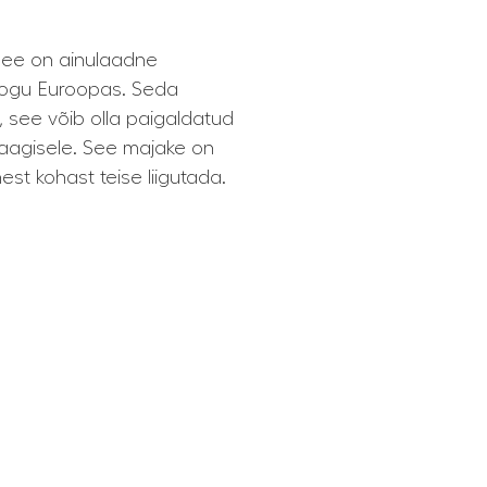
see on ainulaadne
kogu Euroopas. Seda
, see võib olla paigaldatud
 haagisele. See majake on
est kohast teise liigutada.