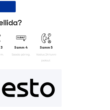
ellida?
 3
Samm 4
Samm 5
rm.
Saada päring.
Vastus 24 tunni
jooksul.