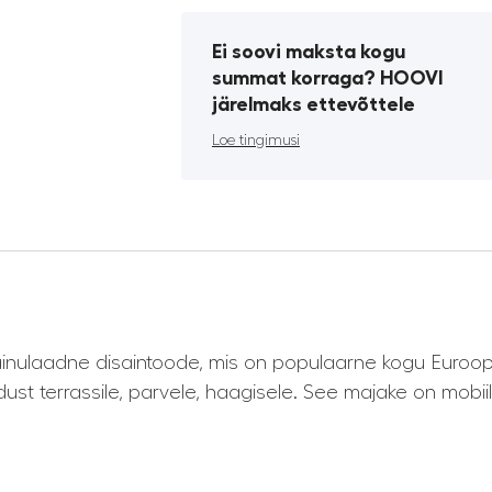
Ei soovi maksta kogu
summat korraga? HOOVI
järelmaks ettevõttele
Loe tingimusi
ainulaadne disaintoode, mis on populaarne kogu Euroo
idust terrassile, parvele, haagisele. See majake on mobi