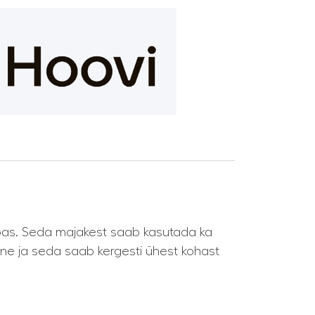
pas. Seda majakest saab kasutada ka
ilne ja seda saab kergesti ühest kohast