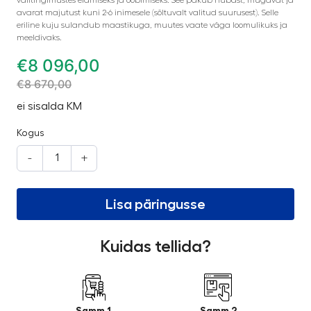
avarat majutust kuni 2-6 inimesele (sõltuvalt valitud suurusest). Selle
eriline kuju sulandub maastikuga, muutes vaate väga loomulikuks ja
meeldivaks.
€
8 096,00
€
8 670,00
ei sisalda KM
Kogus
-
+
Lisa päringusse
Kuidas tellida?
Samm 1
Samm 2