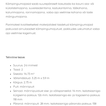
Kämpingumajasid saab suurepäraselt kasutada ka kauni aia- või
külalistemajana, suveresidentsina, kodukontorina, töökohana,
kalurimajana, rannamajana, vaba aja veetmise kohana või laste
mängumajana.
Parimatest kvaliteetsetest materjalidest toodetud kämpingumajad
pakuvad ainulaadset kämpingumajutust, pakkudes uskumatut vaba
aja veetmise kogemust.
Tehniline teave:
Suurus: 2-6 inimest
Toad: 2
Siseala: 14.73 m²
Välismõõdud: 3.25 m x 5.9 m
Kõrgus: 2.75 m
Puit: männipuit
Seinad: männipuidust sise- ja välispaneelid: 14 mm; Isolatsiooniga
külgseina paksus: 126 mm; Isolatsiooniga esi- ja tagaseina paksus:
118 mm
Põrand: männipuit: 28 mm; Isolatsiooniga põranda paksus: 158