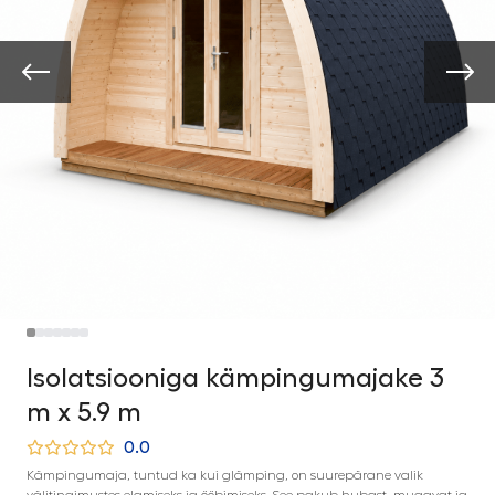
Isolatsiooniga kämpingumajake 3
m x 5.9 m
0.0
Kämpingumaja, tuntud ka kui glämping, on suurepärane valik
välitingimustes elamiseks ja ööbimiseks. See pakub hubast, mugavat ja