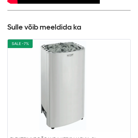
Sulle võib meeldida ka
SALE -7%
S