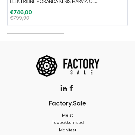
ELEKTRILINE PÕRANDA KERIS HARVIA CL...
3D
€
746,00
€
€
799,90
€
Factory.Sale
Meist
Tööpakkumised
Manifest