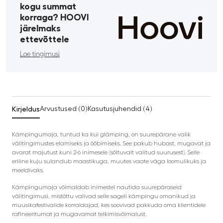
kogu summat
korraga? HOOVI
järelmaks
ettevõttele
Loe tingimusi
Kirjeldus
Arvustused (0)
Kasutusjuhendid (4)
Kämpingumaja, tuntud ka kui glämping, on suurepärane valik
välitingimustes elamiseks ja ööbimiseks. See pakub hubast, mugavat ja
avarat majutust kuni 2-6 inimesele (sõltuvalt valitud suurusest). Selle
eriline kuju sulandub maastikuga, muutes vaate väga loomulikuks ja
meeldivaks.
Kämpingumaja võimaldab inimestel nautida suurepäraseid
välitingimusi, mistõttu valivad selle sageli kämpingu omanikud ja
muusikafestivalide korraldajad, kes soovivad pakkuda oma klientidele
rafineeritumat ja mugavamat telkimisvõimalust.