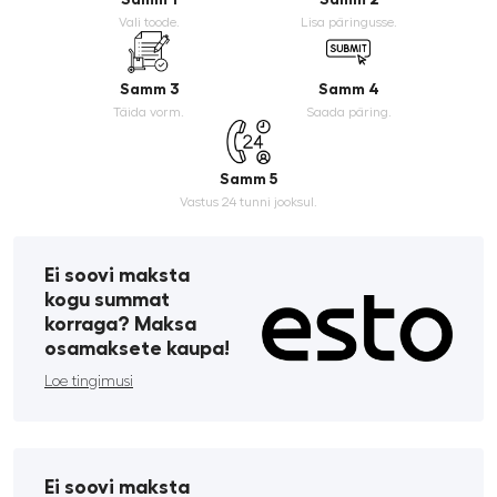
Vali toode.
Lisa päringusse.
Samm 3
Samm 4
Täida vorm.
Saada päring.
Samm 5
Vastus 24 tunni jooksul.
Ei soovi maksta
kogu summat
korraga? Maksa
osamaksete kaupa!
Loe tingimusi
Ei soovi maksta