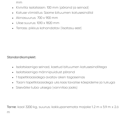
mm
Kivivilla isolatsioon: 100 mm (põrand ja seinad)
Katuse viimistlus: Soome bituumen katusesindlid
Aknasuurus: 700 x 900 mm
Ukse suurus: 1010 x 1820 mm
Terrass: pikkus kohandatav (lisatasu eest)
Standardkomplekt:
Isolatsiooniga seinad, kaetud bituumen katusesindlitega
Isolatsiooniga männipuidust põrand
1 topeltklaasidega avatav aken tagaseinas
Taani topeltklaasidega uks koos tavalise käepideme ja lukuga
Siseväike tuba uksega (vannitoa jaoks)
Tarne:
kaal 3200 kg, suurus: kokkupanemata majake 1.2 m x 5.9 m x 2.6
m