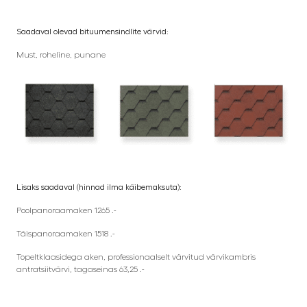
Saadaval olevad bituumensindlite värvid:
Must, roheline, punane
Lisaks saadaval (hinnad ilma käibemaksuta):
Poolpanoraamaken 1265 .-
Täispanoraamaken 1518 .-
Topeltklaasidega aken, professionaalselt värvitud värvikambris
antratsiitvärvi, tagaseinas 63,25 .-