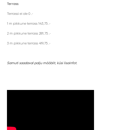
Terrass:
Terrassi ei ole 0 .-
1 m pikkune terrass 143,75 .-
2 m pikkune terrass 281,75 .-
3 m pikkune terrass 419,75 .-
Samuti saadaval palju mööblit, küsi lisainfot.