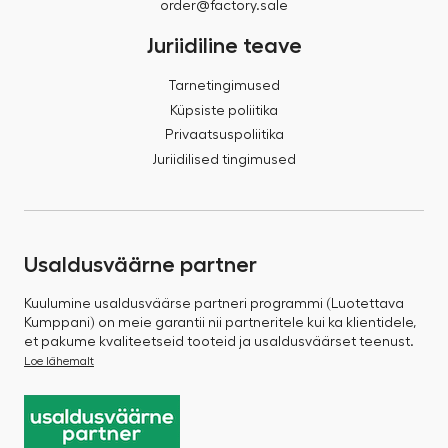
order@factory.sale
Juriidiline teave
Tarnetingimused
Küpsiste poliitika
Privaatsuspoliitika
Juriidilised tingimused
Usaldusväärne partner
Kuulumine usaldusväärse partneri programmi (Luotettava
Kumppani) on meie garantii nii partneritele kui ka klientidele,
et pakume kvaliteetseid tooteid ja usaldusväärset teenust.
Loe lähemalt