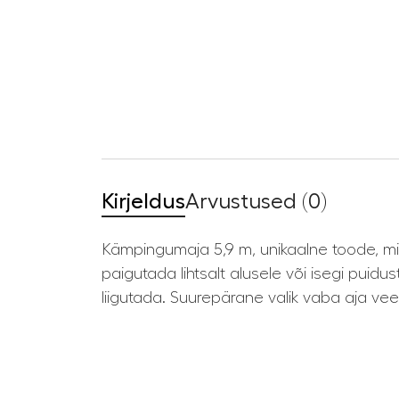
Kirjeldus
Arvustused (0)
Kämpingumaja 5,9 m, unikaalne toode, mi
paigutada lihtsalt alusele või isegi puidu
liigutada. Suurepärane valik vaba aja vee