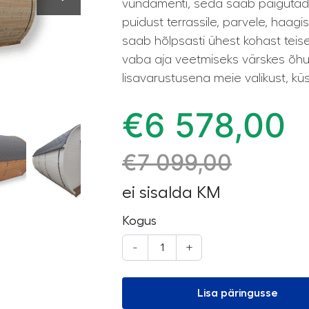
vundamenti, seda saab paigutada l
puidust terrassile, parvele, haagi
saab hõlpsasti ühest kohast teise
vaba aja veetmiseks värskes õhu
lisavarustusena meie valikust, küsi
€
6 578,00
€
7 099,00
ei sisalda KM
Kogus
-
+
Lisa päringusse