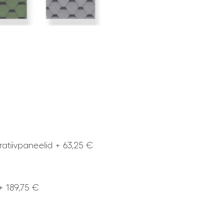
oratiivpaneelid + 63,25 €
+ 189,75 €