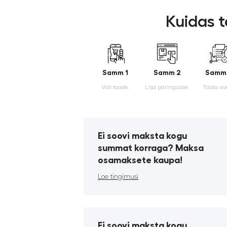
Kuidas t
Samm 1
Samm 2
Samm
Vali toode.
Lisa päringusse.
Täida vo
Ei soovi maksta kogu
summat korraga? Maksa
osamaksete kaupa!
Loe tingimusi
Ei soovi maksta kogu