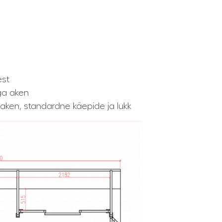
d
est
ga aken
aken, standardne käepide ja lukk