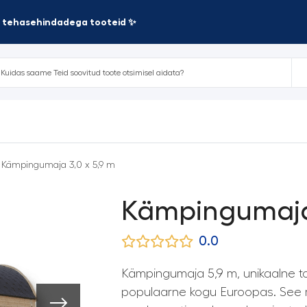
te tehasehindadega tooteid ✨
 Kämpingumaja 3,0 x 5,9 m
Kämpingumaja 
0.0
Kämpingumaja 5,9 m, unikaalne t
populaarne kogu Euroopas. See ma