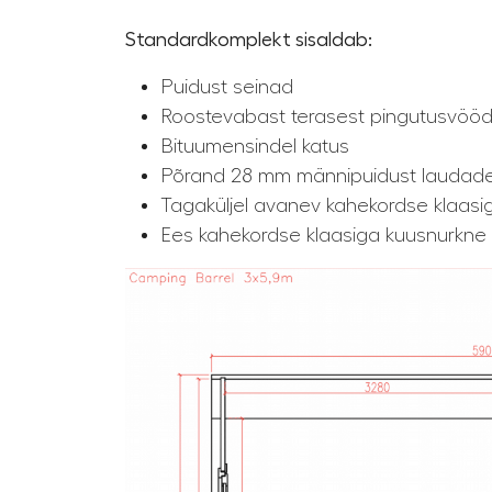
Standardkomplekt sisaldab:
Puidust seinad
Roostevabast terasest pingutusvöö
Bituumensindel katus
Põrand 28 mm männipuidust laudad
Tagaküljel avanev kahekordse klaasi
Ees kahekordse klaasiga kuusnurkne 