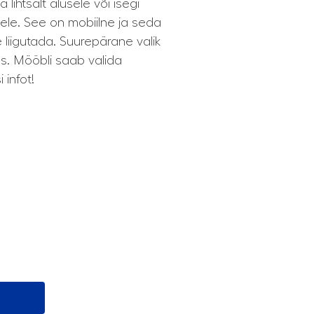
ihtsalt alusele või isegi
sele. See on mobiilne ja seda
 liigutada. Suurepärane valik
s. Mööbli saab valida
 infot!