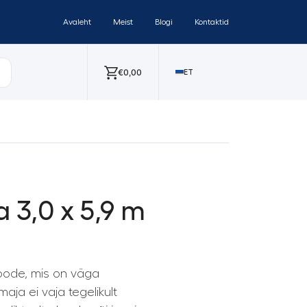
Avaleht
Meist
Blogi
Kontaktid
€
0,00
ET
3,0 x 5,9 m
oode, mis on väga
ja ei vaja tegelikult