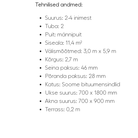
Tehnilised andmed:
Suurus: 2-4 inimest
Tuba: 2
Puit: männipuit
Siseala: 11,4 m²
Välismõõtmed: 3,0 m x 5,9 m
Kõrgus: 2,7 m
Seina paksus: 46 mm
Põranda paksus: 28 mm
Katus: Soome bituumensindlid
Ukse suurus: 700 x 1800 mm
Akna suurus: 700 x 900 mm
Terrass: 0,2 m