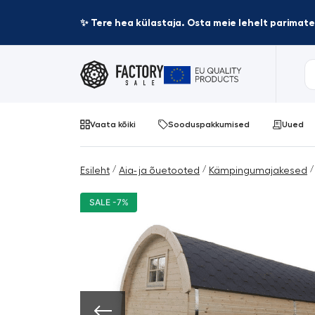
✨ Tere hea külastaja. Osta meie lehelt parima
Vaata kõiki
Sooduspakkumised
Uued
/
/
/
Esileht
Aia- ja õuetooted
Kämpingumajakesed
SALE -7%