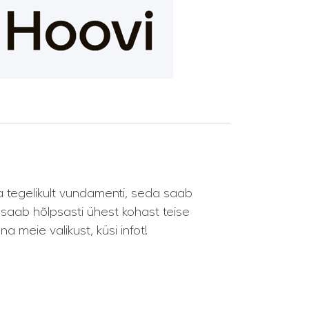
 tegelikult vundamenti, seda saab
a saab hõlpsasti ühest kohast teise
 meie valikust, küsi infot!