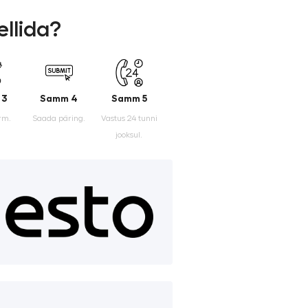
ellida?
 3
Samm 4
Samm 5
rm.
Saada päring.
Vastus 24 tunni
jooksul.