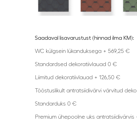
Saadaval lisavarustust (hinnad ilma KM):
WC külgsein lükanduksega + 569,25 €
Standardsed dekoratiivlauad 0 €
Liimitud dekoratiivlauad + 126,50 €
Tööstuslikult antratsiidivärvi värvitud dek
Standarduks 0 €
Premium ühepoolne uks antratsiidivärvis 