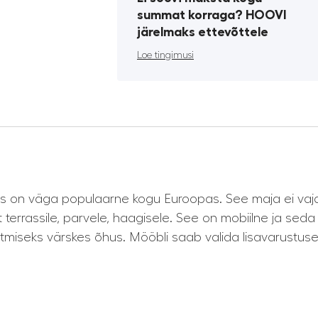
summat korraga? HOOVI
järelmaks ettevõttele
Loe tingimusi
s on väga populaarne kogu Euroopas. See maja ei vaja
st terrassile, parvele, haagisele. See on mobiilne ja sed
tmiseks värskes õhus. Mööbli saab valida lisavarustusena