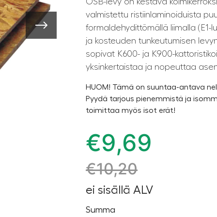
OSB-levy on kestävä kolmikerroks
valmistettu ristiinlaminoiduista puu
formaldehydittömällä liimalla (E1-l
ja kosteuden tunkeutumisen levyn
sopivat K600- ja K900-kattoristikoid
yksinkertaistaa ja nopeuttaa ase
HUOM! Tämä on suuntaa-antava neli
Pyydä tarjous pienemmistä ja isomm
toimittaa myös isot erät!
€
9,69
€
10,20
ei sisällä ALV
Summa