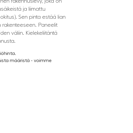
inen rakennuslevy, joka on
säikeistä ja liimattu
uokitus). Sen pinta estää lian
 rakenteeseen. Paneelit
en väliin. Kielekeliitäntä
nnusta.
öhinta.
ista määristä - voimme