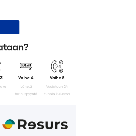
lataan?
 3
Vaihe 4
Vaihe 5
make
Lähetä
Vastataan 24
tarjouspyyntö
tunnin kuluessa