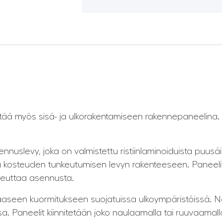
yttää myös sisä- ja ulkorakentamiseen rakennepaneelina.
nuslevy, joka on valmistettu ristiinlaminoiduista puusäi
an ja kosteuden tunkeutumisen levyn rakenteeseen. Paneeli
nopeuttaa asennusta.
kaaseen kuormitukseen suojatuissa ulkoympäristöissä. N
issa. Paneelit kiinnitetään joko naulaamalla tai ruuvaamall