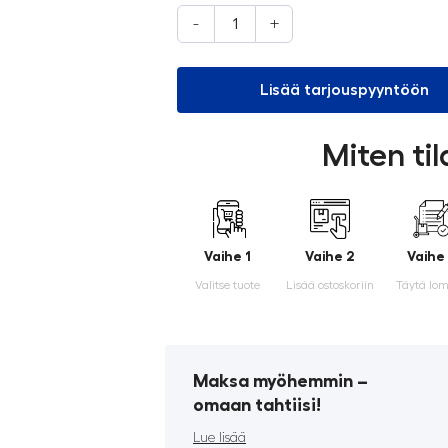
-
+
Lisää tarjouspyyntöön
Miten ti
Vaihe 1
Vaihe 2
Vaihe
Valitse tuote
Lisää ostoskoriin
Täytä lo
Maksa myöhemmin ­–
omaan tahtiisi!
Lue lisää