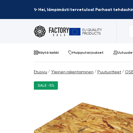
✨ Hei, lämpimästi tervetuloa! Parhaat tehdashin
Näytä kaikki
Huipputarjoukset
Uutuude
/
/
/
Etusivu
Yleinen rakentaminen
Puutuotteet
OSB
SALE -5%