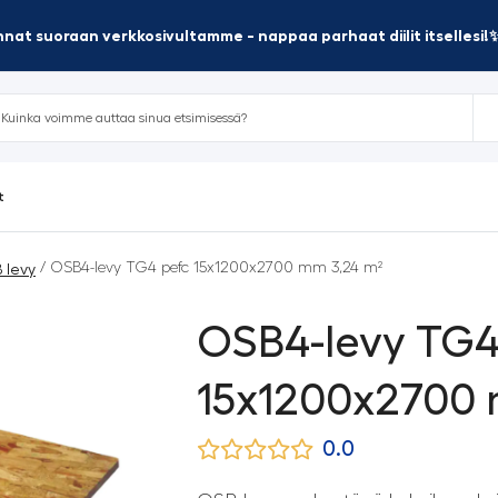
nat suoraan verkkosivultamme - nappaa parhaat diilit itsellesi!
t
/ OSB4-levy TG4 pefc 15x1200x2700 mm 3,24 m²
 levy
OSB4-levy TG4
15x1200x2700 
0.0