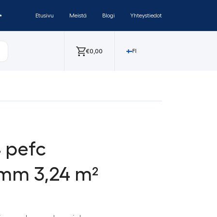
✨
Etusivu
Meistä
Blogi
Yhteystiedot
€
0,00
FI
 pefc
mm 3,24 m²