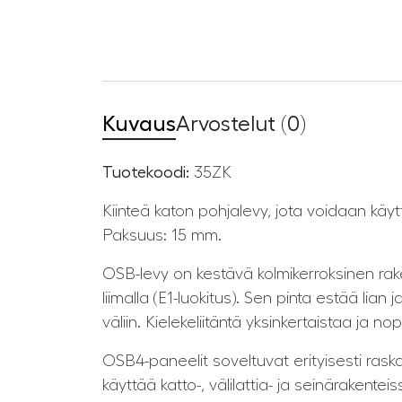
Kuvaus
Arvostelut (0)
Tuotekoodi:
35ZK
Kiinteä katon pohjalevy, jota voidaan kä
Paksuus: 15 mm.
OSB-levy on kestävä kolmikerroksinen raken
liimalla (E1-luokitus). Sen pinta estää li
väliin. Kielekeliitäntä yksinkertaistaa ja 
OSB4-paneelit soveltuvat erityisesti ras
käyttää katto-, välilattia- ja seinärakente