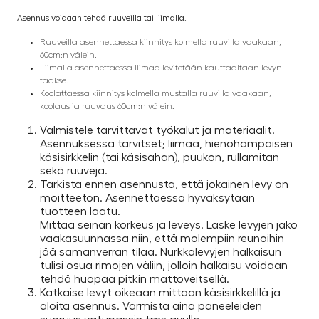
Asennus voidaan tehdä ruuveilla tai liimalla.
Ruuveilla asennettaessa kiinnitys kolmella ruuvilla vaakaan,
60cm:n välein.
Liimalla asennettaessa liimaa levitetään kauttaaltaan levyn
taakse.
Koolattaessa kiinnitys kolmella mustalla ruuvilla vaakaan,
koolaus ja ruuvaus 60cm:n välein.
Valmistele tarvittavat työkalut ja materiaalit.
Asennuksessa tarvitset; liimaa, hienohampaisen
käsisirkkelin (tai käsisahan), puukon, rullamitan
sekä ruuveja.
Tarkista ennen asennusta, että jokainen levy on
moitteeton. Asennettaessa hyväksytään
tuotteen laatu.
Mittaa seinän korkeus ja leveys. Laske levyjen jako
vaakasuunnassa niin, että molempiin reunoihin
jää samanverran tilaa. Nurkkalevyjen halkaisun
tulisi osua rimojen väliin, jolloin halkaisu voidaan
tehdä huopaa pitkin mattoveitsellä.
Katkaise levyt oikeaan mittaan käsisirkkelillä ja
aloita asennus. Varmista aina paneeleiden