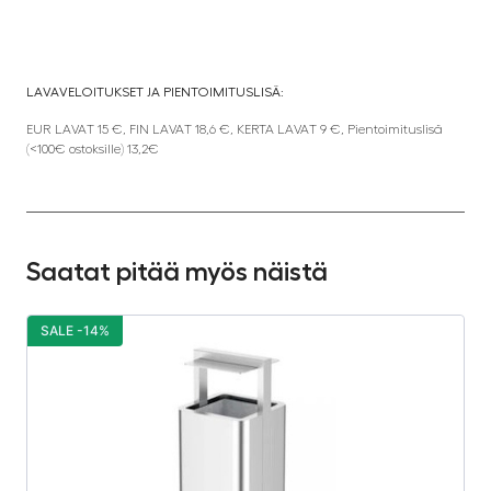
LAVAVELOITUKSET JA PIENTOIMITUSLISÄ:
EUR LAVAT 15 €, FIN LAVAT 18,6 €, KERTA LAVAT 9 €, Pientoimituslisä
(<100€ ostoksille) 13,2€
Saatat pitää myös näistä
SALE -14%
S