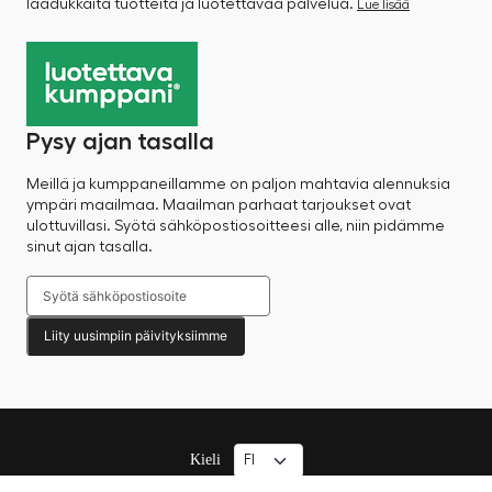
laadukkaita tuotteita ja luotettavaa palvelua.
Lue lisää
Pysy ajan tasalla
Meillä ja kumppaneillamme on paljon mahtavia alennuksia
ympäri maailmaa. Maailman parhaat tarjoukset ovat
ulottuvillasi. Syötä sähköpostiosoitteesi alle, niin pidämme
sinut ajan tasalla.
Liity uusimpiin päivityksiimme
Kieli
© 2025 Factory Sale – Kaikki oikeudet pidätetään