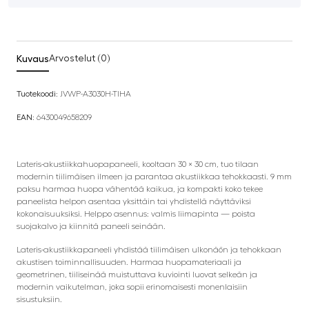
Kuvaus
Arvostelut (0)
Tuotekoodi:
JVWP-A3030H-TIHA
EAN:
6430049658209
Lateris-akustiikkahuopapaneeli, kooltaan 30 × 30 cm, tuo tilaan
modernin tiilimäisen ilmeen ja parantaa akustiikkaa tehokkaasti. 9 mm
paksu harmaa huopa vähentää kaikua, ja kompakti koko tekee
paneelista helpon asentaa yksittäin tai yhdistellä näyttäviksi
kokonaisuuksiksi. Helppo asennus: valmis liimapinta — poista
suojakalvo ja kiinnitä paneeli seinään.
Lateris-akustiikkapaneeli yhdistää tiilimäisen ulkonäön ja tehokkaan
akustisen toiminnallisuuden. Harmaa huopamateriaali ja
geometrinen, tiiliseinää muistuttava kuviointi luovat selkeän ja
modernin vaikutelman, joka sopii erinomaisesti monenlaisiin
sisustuksiin.