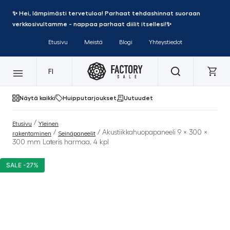
✨ Hei, lämpimästi tervetuloa! Parhaat tehdashinnat suoraan
verkkosivultamme - nappaa parhaat diilit itsellesi!✨
Etusivu
Meistä
Blogi
Yhteystiedot
FI
Näytä kaikki
Huipputarjoukset
Uutuudet
/
Etusivu
Yleinen
/
/ Akustiikkahuopapaneeli 9 × 300 ×
rakentaminen
Seinäpaneelit
300 mm Lateris harmaa, 4 kpl
SALE -27%