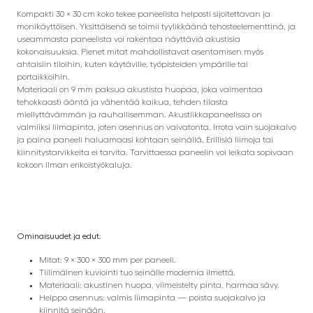
Kompakti 30 × 30 cm koko tekee paneelista helposti sijoitettavan ja
monikäyttöisen. Yksittäisenä se toimii tyylikkäänä tehosteelementtinä, ja
useammasta paneelista voi rakentaa näyttäviä akustisia
kokonaisuuksia. Pienet mitat mahdollistavat asentamisen myös
ahtaisiin tiloihin, kuten käytäville, työpisteiden ympärille tai
portaikkoihin.
Materiaali on 9 mm paksua akustista huopaa, joka vaimentaa
tehokkaasti ääntä ja vähentää kaikua, tehden tilasta
miellyttävämmän ja rauhallisemman. Akustiikkapaneelissa on
valmiiksi liimapinta, joten asennus on vaivatonta. Irrota vain suojakalvo
ja paina paneeli haluamaasi kohtaan seinällä. Erillisiä liimoja tai
kiinnitystarvikkeita ei tarvita. Tarvittaessa paneelin voi leikata sopivaan
kokoon ilman erikoistyökaluja.
Ominaisuudet ja edut:
Mitat: 9 × 300 × 300 mm per paneeli.
Tiilimäinen kuviointi tuo seinälle modernia ilmettä.
Materiaali: akustinen huopa, viimeistelty pinta, harmaa sävy.
Helppo asennus: valmis liimapinta — poista suojakalvo ja
kiinnitä seinään.