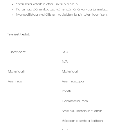
Sopii sekä koteihin että julkisiin tiloihin.
Parantaa äänenlaatua vähentämällä kaikua ja melua.
Mahdollistaa yksilöllisten kuvioiden ja pintojen luomisen.
Tekniset tiedot:
Tuotetiedot
SKU
N/A
Materiaali
Materiaali
Asennus
Asennustapa
Pontti
Elämisvara, mm
Soveltuu kosteisiin tiloihin
Voidaan asentaa kattoon