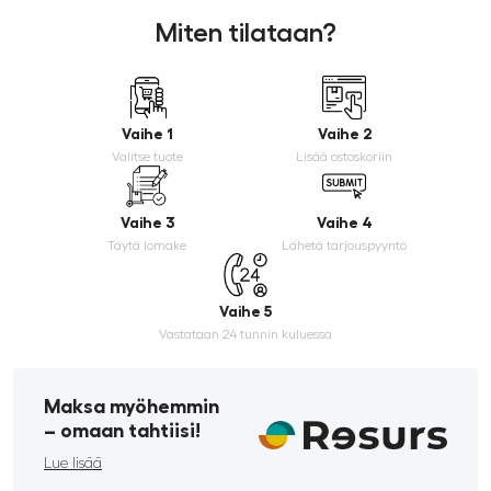
Miten tilataan?
Vaihe 1
Vaihe 2
Valitse tuote
Lisää ostoskoriin
Vaihe 3
Vaihe 4
Täytä lomake
Lähetä tarjouspyyntö
Vaihe 5
Vastataan 24 tunnin kuluessa
Maksa myöhemmin
­– omaan tahtiisi!
Lue lisää