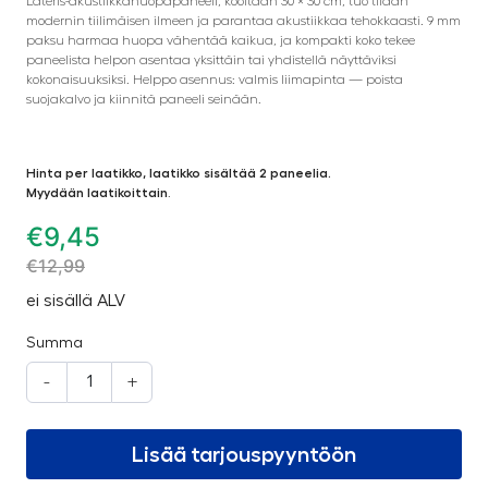
Lateris-akustiikkahuopapaneeli, kooltaan 30 × 30 cm, tuo tilaan
modernin tiilimäisen ilmeen ja parantaa akustiikkaa tehokkaasti. 9 mm
paksu harmaa huopa vähentää kaikua, ja kompakti koko tekee
paneelista helpon asentaa yksittäin tai yhdistellä näyttäviksi
kokonaisuuksiksi. Helppo asennus: valmis liimapinta — poista
suojakalvo ja kiinnitä paneeli seinään.
Hinta per laatikko, laatikko sisältää 2 paneelia.
Myydään laatikoittain
.
€
9,45
€
12,99
ei sisällä ALV
Summa
-
+
Lisää tarjouspyyntöön