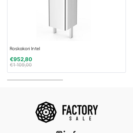
Roskakori Intel
TA
€
952,80
€
€
1 109,00
€