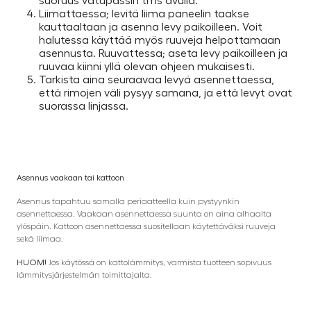
suoruus vatupassin tms avulla.
Liimattaessa; levitä liima paneelin taakse
kauttaaltaan ja asenna levy paikoilleen. Voit
halutessa käyttää myös ruuveja helpottamaan
asennusta. Ruuvattessa; aseta levy paikoilleen ja
ruuvaa kiinni yllä olevan ohjeen mukaisesti.
Tarkista aina seuraavaa levyä asennettaessa,
että rimojen väli pysyy samana, ja että levyt ovat
suorassa linjassa.
Asennus vaakaan tai kattoon
Asennus tapahtuu samalla periaatteella kuin pystyynkin
asennettaessa. Vaakaan asennettaessa suunta on aina alhaalta
ylöspäin. Kattoon asennettaessa suositellaan käytettäväksi ruuveja
sekä liimaa.
HUOM!
Jos käytössä on kattolämmitys, varmista tuotteen sopivuus
lämmitysjärjestelmän toimittajalta.