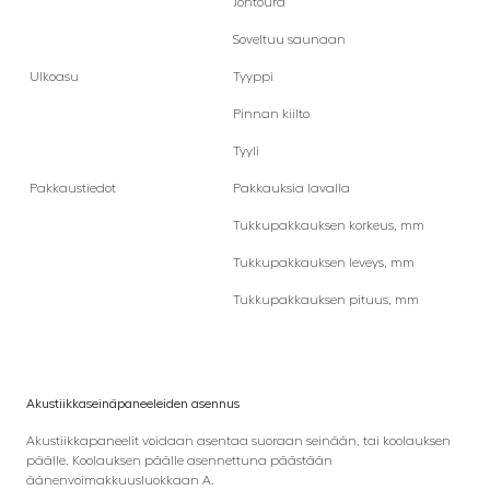
Johtoura
Soveltuu saunaan
Ulkoasu
Tyyppi
Pinnan kiilto
Tyyli
Pakkaustiedot
Pakkauksia lavalla
Tukkupakkauksen korkeus, mm
Tukkupakkauksen leveys, mm
Tukkupakkauksen pituus, mm
Akustiikkaseinäpaneeleiden asennus
Akustiikkapaneelit voidaan asentaa suoraan seinään, tai koolauksen
päälle. Koolauksen päälle asennettuna päästään
äänenvoimakkuusluokkaan A.