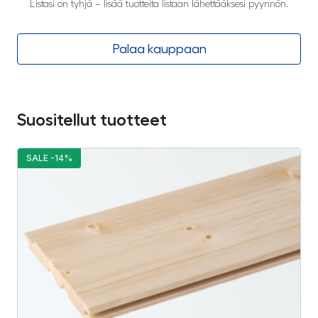
Listasi on tyhjä – lisää tuotteita listaan lähettääksesi pyynnön.
Palaa kauppaan
Suositellut tuotteet
SALE -14%
S