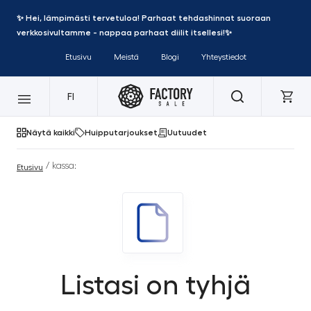
✨ Hei, lämpimästi tervetuloa! Parhaat tehdashinnat suoraan
verkkosivultamme - nappaa parhaat diilit itsellesi!✨
Etusivu
Meistä
Blogi
Yhteystiedot
FI
Näytä kaikki
Huipputarjoukset
Uutuudet
/ kassa:
Etusivu
Listasi on tyhjä