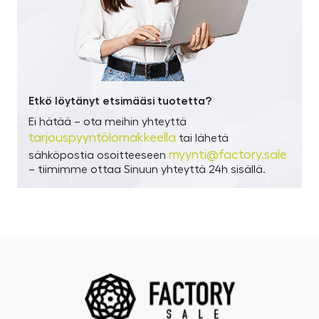
Etkö löytänyt etsimääsi tuotetta?
Ei hätää – ota meihin yhteyttä
tarjouspyyntölomakkeella
tai lähetä
myynti@factory.sale
sähköpostia osoitteeseen
– tiimimme ottaa Sinuun yhteyttä 24h sisällä.