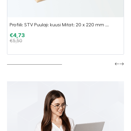
Profiili: STV Puulaji: kuusi Mitat: 20 x 220 mm ...
Ju
va
€
4,73
€
5,50
€
€