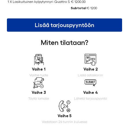
1 X Lasikuituinen kylpytynnyri Quattro S
€ 1200.00
Subtotal
€ 1200
Lisää tarjouspyyntöön
Miten tilataan?
Vaihe 1
Vaihe 2
Valitse tuote
Lisää ostoskoriin
Vaihe 3
Vaihe 4
Täytä lomake
Lähetä tarjouspyyntö
Vaihe 5
Vastataan 24 tunnin kuluessa