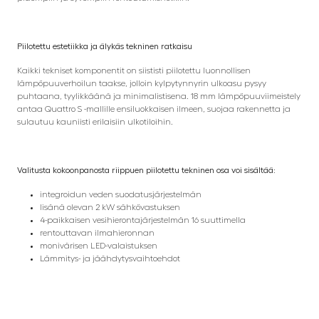
Piilotettu estetiikka ja älykäs tekninen ratkaisu
Kaikki tekniset komponentit on siististi piilotettu luonnollisen
lämpöpuuverhoilun taakse, jolloin kylpytynnyrin ulkoasu pysyy
puhtaana, tyylikkäänä ja minimalistisena. 18 mm lämpöpuuviimeistely
antaa Quattro S -mallille ensiluokkaisen ilmeen, suojaa rakennetta ja
sulautuu kauniisti erilaisiin ulkotiloihin.
Valitusta kokoonpanosta riippuen piilotettu tekninen osa voi sisältää:
integroidun veden suodatusjärjestelmän
lisänä olevan 2 kW sähkövastuksen
4-paikkaisen vesihierontajärjestelmän 16 suuttimella
rentouttavan ilmahieronnan
monivärisen LED-valaistuksen
Lämmitys- ja jäähdytysvaihtoehdot