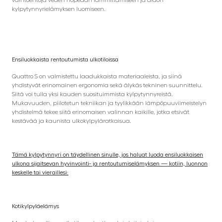
vaihtoehtoja veden nopeaan lämmittämiseen ja aidon
kylpytynnyrielämyksen luomiseen.
Ensiluokkaista rentoutumista ulkotiloissa
Quattro S on valmistettu laadukkaista materiaaleista, ja siinä
yhdistyvät erinomainen ergonomia sekä älykäs tekninen suunnittelu.
Siitä voi tulla yksi kauden suosituimmista kylpytynnyreistä.
Mukavuuden, piilotetun tekniikan ja tyylikkään lämpöpuuviimeistelyn
yhdistelmä tekee siitä erinomaisen valinnan kaikille, jotka etsivät
kestävää ja kaunista ulkokylpyläratkaisua.
Tämä kylpytynnyri on täydellinen sinulle, jos haluat luoda ensiluokkaisen
ulkona sijaitsevan hyvinvointi- ja rentoutumiselämyksen — kotiin, luonnon
keskelle tai vieraillesi:
Kotikylpyläelämys