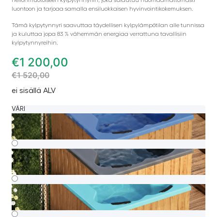
luontoon ja tarjoaa samalla ensiluokkaisen hyvinvointikokemuksen.
Tämä kylpytynnyri saavuttaa täydellisen kylpylämpötilan alle tunnissa
ja kuluttaa jopa 83 % vähemmän energiaa verrattuna tavallisiin
kylpytynnyreihin.
€
1 200,00
€
1 520,00
ei sisällä ALV
VÄRI