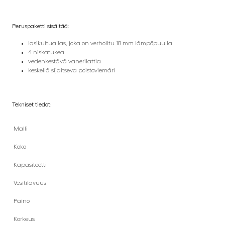
Peruspaketti sisältää:
lasikuituallas, joka on verhoiltu 18 mm lämpöpuulla
4 niskatukea
vedenkestävä vanerilattia
keskellä sijaitseva poistoviemäri
Tekniset tiedot:
Malli
Koko
Kapasiteetti
Vesitilavuus
Paino
Korkeus