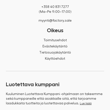
+358 40 831 7277
(Ma–Pe 9:00–17:00)
myynti@factory.sale
Oikeus
Toimitusehdot
Evästekäytäntö
Tietosuojakäytäntö
Käyttöehdot
Luotettava kumppani
Kuuluminen Luotettava Kumppani -ohjelmaan on takeemme
sekä kumppaneille että asiakkaille siitä, että tarjoamme
laadukkaita tuotteita ja luotettavaa palvelua.
Lue lisää