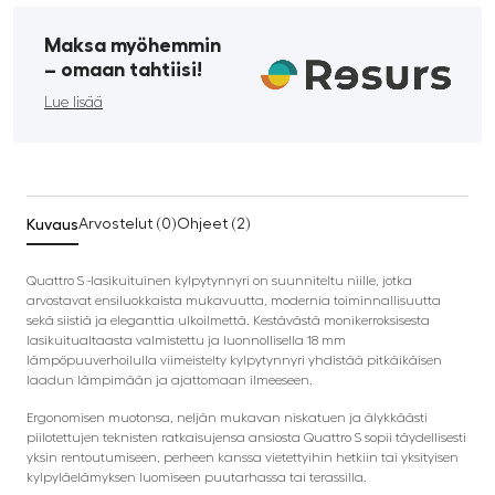
Maksa myöhemmin
­– omaan tahtiisi!
Lue lisää
Kuvaus
Arvostelut (0)
Ohjeet (2)
Quattro S -lasikuituinen kylpytynnyri on suunniteltu niille, jotka
arvostavat ensiluokkaista mukavuutta, modernia toiminnallisuutta
sekä siistiä ja eleganttia ulkoilmettä. Kestävästä monikerroksisesta
lasikuitualtaasta valmistettu ja luonnollisella 18 mm
lämpöpuuverhoilulla viimeistelty kylpytynnyri yhdistää pitkäikäisen
laadun lämpimään ja ajattomaan ilmeeseen.
Ergonomisen muotonsa, neljän mukavan niskatuen ja älykkäästi
piilotettujen teknisten ratkaisujensa ansiosta Quattro S sopii täydellisesti
yksin rentoutumiseen, perheen kanssa vietettyihin hetkiin tai yksityisen
kylpyläelämyksen luomiseen puutarhassa tai terassilla.