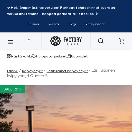
✨ Hei, lämpimästi tervetuloa! Parhaat tehdashinnat suoraan
verkkosivultamme - nappaa parhaat diilit itsellesi!✨
Etusivu
Meistä
Blogi
Yhteystiedot
FI
Näytä kaikki
Huipputarjoukset
Uutuudet
/
/
/ Lasikuituinen
Etusivu
Kylpytynnyrit
Lasikuituiset kylpytynnyrit
kylpytynnyri Quattro S
SALE -21%