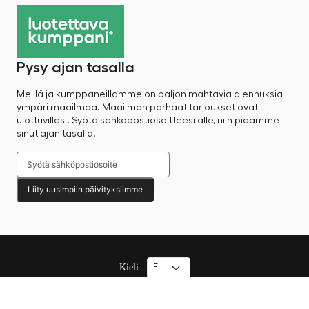
Pysy ajan tasalla
Meillä ja kumppaneillamme on paljon mahtavia alennuksia
ympäri maailmaa. Maailman parhaat tarjoukset ovat
ulottuvillasi. Syötä sähköpostiosoitteesi alle, niin pidämme
sinut ajan tasalla.
Liity uusimpiin päivityksiimme
Kieli
© 2025 Factory Sale – Kaikki oikeudet pidätetään