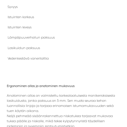
Syvyys
Istuinten korkeus
Istuinten leveys
Lämpöpuuverhoilun paksuus
Lasikuidun paksuus
Vedenkestävä vanerilattia
Ergonominen allas ja anatominen mukavuus
Anatominen allas on valmistettu korkealaatuisesta monikerroksisesta
lasikuidusta, jonka paksuus on 5 mm. Sen muoto seuraa kehon
luonnollisia linjoja ja tarjoaa erinomaisen istumamukavuuden sekä
tuen käytön aikana.
Neljä pehmeää sisäänrakennettua niskatukea tarjoavat mukavaa
tukea päälle ja niskalle, mikä tekee kylpytynnyristä täydellisen
pidempiin ja syvempiin rentoutumishetkiin.