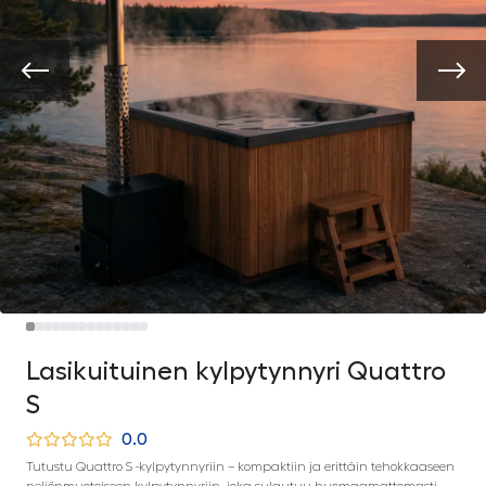
Lasikuituinen kylpytynnyri Quattro
S
0.0
Tutustu Quattro S -kylpytynnyriin – kompaktiin ja erittäin tehokkaaseen
neliönmuotoiseen kylpytynnyriin, joka sulautuu huomaamattomasti