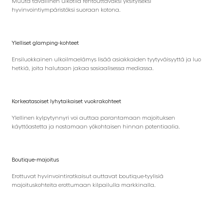
Muuta tavallinen ulkotila rentouttavaksi yksityiseksi
hyvinvointiympäristöksi suoraan kotona.
Ylelliset glamping-kohteet
Ensiluokkainen ulkoilmaelämys lisää asiakkaiden tyytyväisyyttä ja luo
hetkiä, joita halutaan jakaa sosiaalisessa mediassa.
Korkeatasoiset lyhytaikaiset vuokrakohteet
Ylellinen kylpytynnyri voi auttaa parantamaan majoituksen
käyttöastetta ja nostamaan yökohtaisen hinnan potentiaalia.
Boutique-majoitus
Erottuvat hyvinvointiratkaisut auttavat boutique-tyylisiä
majoituskohteita erottumaan kilpailulla markkinalla.