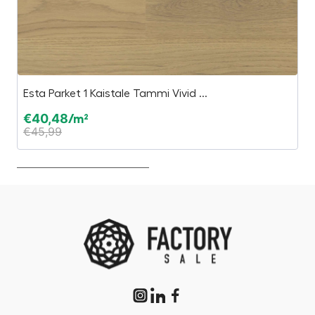
Esta Parket 1 Kaistale Tammi Vivid ...
P
€
40,48
€
/m²
€
45,99
€