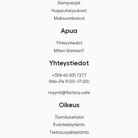
Kampanjat
Huipputarjoukset
Maksuratkaisut
Apua
Yhteystiedot
Miten tilataan?
Yhteystiedot
+358 40 831 7277
(Ma–Pe 9:00–17:00)
myynti@factory.sale
Oikeus
Toimitusehdot
Evästekäytäntö
Tietosuojakäytäntö