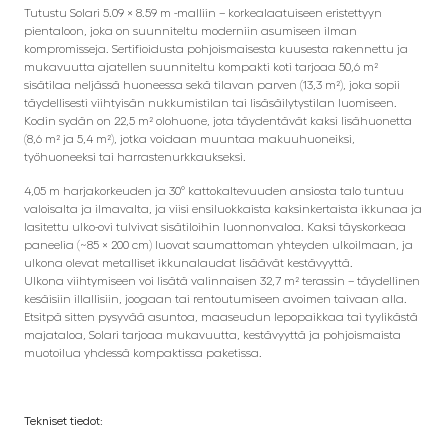
Tutustu Solari 5.09 × 8.59 m -malliin – korkealaatuiseen eristettyyn
pientaloon, joka on suunniteltu moderniin asumiseen ilman
kompromisseja. Sertifioidusta pohjoismaisesta kuusesta rakennettu ja
mukavuutta ajatellen suunniteltu kompakti koti tarjoaa 50,6 m²
sisätilaa neljässä huoneessa sekä tilavan parven (13,3 m²), joka sopii
täydellisesti viihtyisän nukkumistilan tai lisäsäilytystilan luomiseen.
Kodin sydän on 22,5 m² olohuone, jota täydentävät kaksi lisähuonetta
(8,6 m² ja 5,4 m²), jotka voidaan muuntaa makuuhuoneiksi,
työhuoneeksi tai harrastenurkkaukseksi.
4,05 m harjakorkeuden ja 30° kattokaltevuuden ansiosta talo tuntuu
valoisalta ja ilmavalta, ja viisi ensiluokkaista kaksinkertaista ikkunaa ja
lasitettu ulko-ovi tulvivat sisätiloihin luonnonvaloa. Kaksi täyskorkeaa
paneelia (~85 × 200 cm) luovat saumattoman yhteyden ulkoilmaan, ja
ulkona olevat metalliset ikkunalaudat lisäävät kestävyyttä.
Ulkona viihtymiseen voi lisätä valinnaisen 32,7 m² terassin – täydellinen
kesäisiin illallisiin, joogaan tai rentoutumiseen avoimen taivaan alla.
Etsitpä sitten pysyvää asuntoa, maaseudun lepopaikkaa tai tyylikästä
majataloa, Solari tarjoaa mukavuutta, kestävyyttä ja pohjoismaista
muotoilua yhdessä kompaktissa paketissa.
Tekniset tiedot: