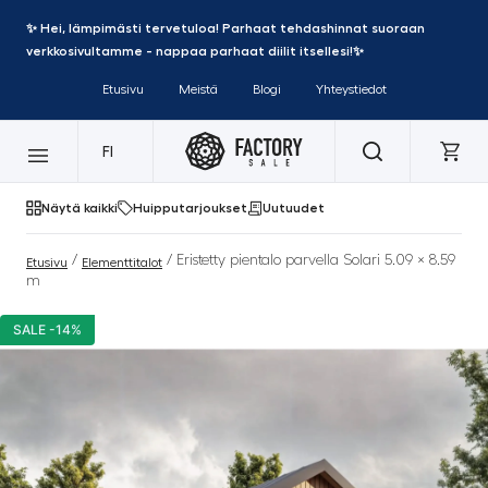
✨ Hei, lämpimästi tervetuloa! Parhaat tehdashinnat suoraan
verkkosivultamme - nappaa parhaat diilit itsellesi!✨
Etusivu
Meistä
Blogi
Yhteystiedot
FI
Näytä kaikki
Huipputarjoukset
Uutuudet
/
/ Eristetty pientalo parvella Solari 5.09 × 8.59
Etusivu
Elementtitalot
m
SALE -14%