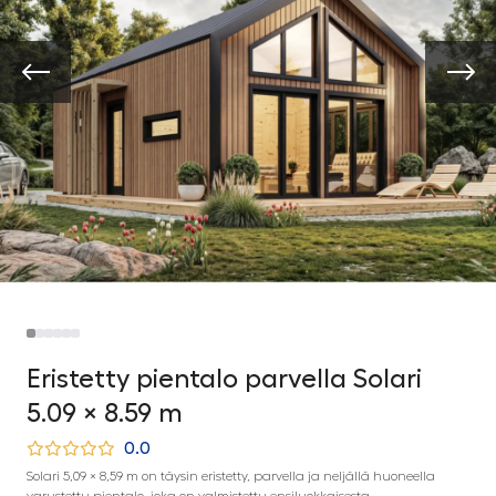
Eristetty pientalo parvella Solari
5.09 × 8.59 m
0.0
Solari 5,09 × 8,59 m on täysin eristetty, parvella ja neljällä huoneella
varustettu pientalo, joka on valmistettu ensiluokkaisesta