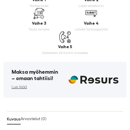
Valitse tuote
Lisää ostoskoriin
Vaihe 3
Vaihe 4
Täytä lomake
Lähetä tarjouspyyntö
Vaihe 5
Vastataan 24 tunnin kuluessa
Maksa myöhemmin
­– omaan tahtiisi!
Lue lisää
Kuvaus
Arvostelut (0)