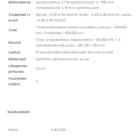
Kattorakenne
aluslaudoitus → hengittävä kalvo → ~100 mm
mineraalivilla → 19 mm ponttilaudat
Ohjeelliset U-
Seinät ~0.30–0.35 W/m²K; Katto ~0.23–0.28 W/m²K; Lattia
arvot
*
~0.30–0.35 W/m²K
1 kaksinkertaisella lasilla varustettu ulko-ovi (~160×200
Ovet
cm); 3 sisäovea (~80×200 cm)
5 kpl: 2 täyskorkeaa lasipaneelia (~85×200 cm) + 3
Ikkunat
vakiokokoista ikkunaa (~80–120 × 100 cm)
Lasitus
Ensiluokkaiset kaksinkertaiset ikkunat ja ovet
Materiaali
Sertifioitu pohjoismainen kuusi
Ulkoseinien
57 m²
pinta-ala
Huoneiden
4
määrä
Kuljetustiedot:
Mitat
6–8 LDM