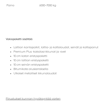
Paino
6000–7000 kg
Vakiopaketti sisältää:
Lattian kantopalkit, lattia- ja kattolaudat, seinät ja kattoparrut
Premium Plus -kaksilasi-ikkunat ja -ovet
10 cm katon eristyspaketti
10 cm lattian eristyspaketti
10 cm seinän eristyspaketti
Bitumikate aluskerroksella
Ulkoiset metalliset ikkunalaudat
Piirustukset kunnan hyväksyntää varten