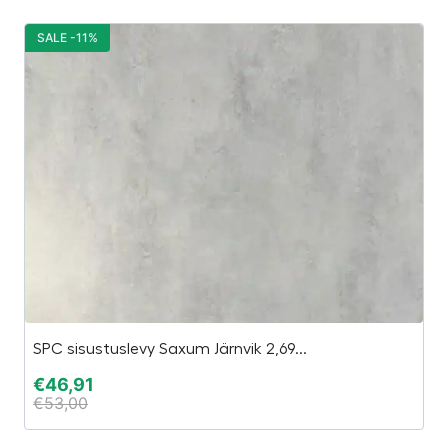
SALE -11%
S
SPC sisustuslevy Saxum Järnvik 2,69...
H
€
46,91
€
€
53,00
€