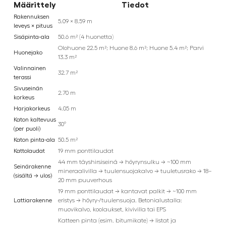
Määrittely
Tiedot
Rakennuksen
5.09 × 8.59 m
leveys × pituus
Sisäpinta-ala
50.6 m² (4 huonetta)
Olohuone 22.5 m²; Huone 8.6 m²; Huone 5.4 m²; Parvi
Huonejako
13.3 m²
Valinnainen
32.7 m²
terassi
Sivuseinän
2.70 m
korkeus
Harjakorkeus
4.05 m
Katon kaltevuus
30°
(per puoli)
Katon pinta-ala
50.5 m²
Kattolaudat
19 mm ponttilaudat
44 mm täyshirsiseinä → höyrynsulku → ~100 mm
Seinärakenne
mineraalivilla → tuulensuojakalvo → tuuletusrako → 18–
(sisältä → ulos)
20 mm puuverhous
19 mm ponttilaudat → kantavat palkit → ~100 mm
Lattiarakenne
eristys → höyry-/tuulensuoja. Betonialustalla:
muovikalvo, koolaukset, kivivilla tai EPS
Katteen pinta (esim. bitumikate) → listat ja