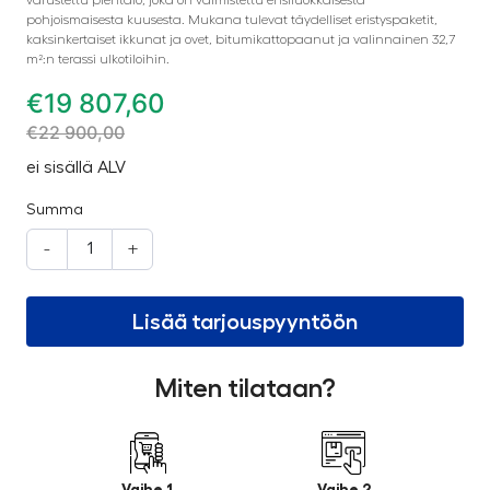
pohjoismaisesta kuusesta. Mukana tulevat täydelliset eristyspaketit,
kaksinkertaiset ikkunat ja ovet, bitumikattopaanut ja valinnainen 32,7
m²:n terassi ulkotiloihin.
€
19 807,60
€
22 900,00
ei sisällä ALV
Summa
-
+
Lisää tarjouspyyntöön
Miten tilataan?
Vaihe 1
Vaihe 2