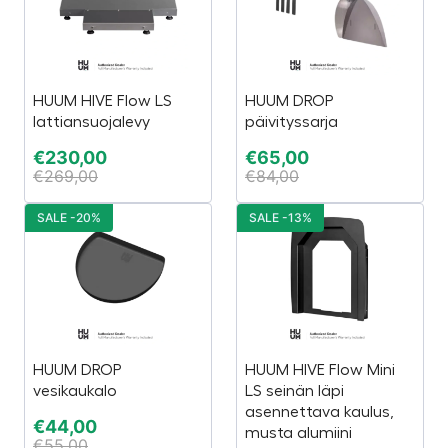
HUUM HIVE Flow LS
HUUM DROP
lattiansuojalevy
päivityssarja
€
230,00
€
65,00
€
269,00
€
84,00
SALE -20%
SALE -13%
HUUM DROP
HUUM HIVE Flow Mini
vesikaukalo
LS seinän läpi
asennettava kaulus,
€
44,00
musta alumiini
€
55,00