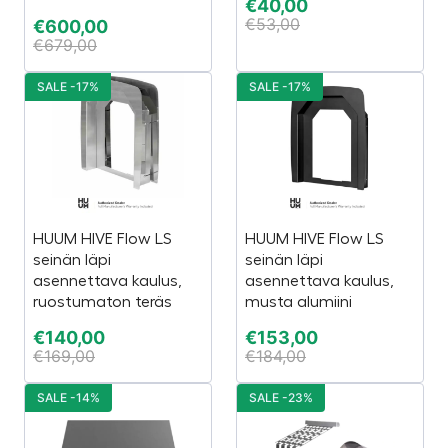
€
40,00
€
53,00
€
600,00
€
679,00
SALE -17%
SALE -17%
HUUM HIVE Flow LS
HUUM HIVE Flow LS
seinän läpi
seinän läpi
asennettava kaulus,
asennettava kaulus,
ruostumaton teräs
musta alumiini
€
140,00
€
153,00
€
169,00
€
184,00
SALE -14%
SALE -23%