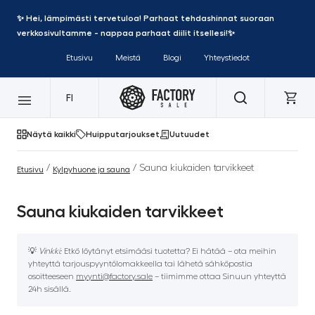
✨ Hei, lämpimästi tervetuloa! Parhaat tehdashinnat suoraan
verkkosivultamme - nappaa parhaat diilit itsellesi!✨
Etusivu
Meistä
Blogi
Yhteystiedot
FI
Näytä kaikki
Huipputarjoukset
Uutuudet
/
/ Sauna kiukaiden tarvikkeet
Etusivu
Kylpyhuone ja sauna
Sauna kiukaiden tarvikkeet
💡
Vinkki:
Etkö löytänyt etsimääsi tuotetta? Ei hätää – ota meihin
yhteyttä tarjouspyyntölomakkeella tai lähetä sähköpostia
osoitteeseen
myynti@factory.sale
– tiimimme ottaa Sinuun yhteyttä
24h sisällä.