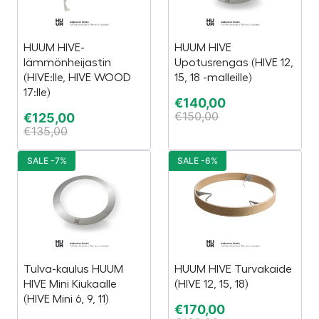
HUUM HIVE-
HUUM HIVE
lämmönheijastin
Upotusrengas (HIVE 12,
(HIVE:lle, HIVE WOOD
15, 18 -malleille)
17:lle)
€
140,00
€
150,00
€
125,00
€
135,00
SALE -7%
SALE -6%
Tulva-kaulus HUUM
HUUM HIVE Turvakaide
HIVE Mini Kiukaalle
(HIVE 12, 15, 18)
(HIVE Mini 6, 9, 11)
€
170,00