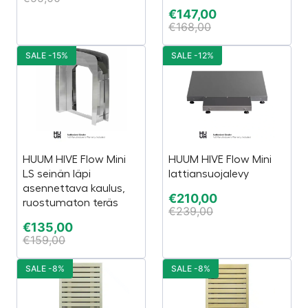
€
147,00
€
168,00
SALE -15%
SALE -12%
HUUM HIVE Flow Mini
HUUM HIVE Flow Mini
LS seinän läpi
lattiansuojalevy
asennettava kaulus,
€
210,00
ruostumaton teräs
€
239,00
€
135,00
€
159,00
SALE -8%
SALE -8%