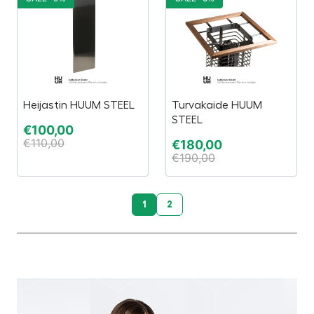
Heijastin HUUM STEEL
Turvakaide HUUM
STEEL
€
100,00
€
110,00
€
180,00
€
190,00
1
2