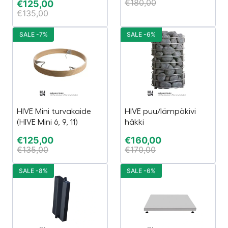
€
180,00
€
125,00
€
135,00
SALE -7%
SALE -6%
HIVE Mini turvakaide
HIVE puu/lämpökivi
(HIVE Mini 6, 9, 11)
häkki
€
125,00
€
160,00
€
135,00
€
170,00
SALE -8%
SALE -6%