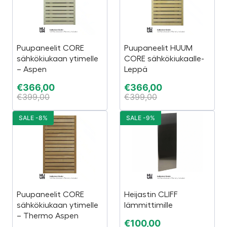
Puupaneelit CORE
Puupaneelit HUUM
sähkökiukaan ytimelle
CORE sähkökiukaalle-
– Aspen
Leppä
€
366,00
€
366,00
€
399,00
€
399,00
SALE -8%
SALE -9%
Puupaneelit CORE
Heijastin CLIFF
sähkökiukaan ytimelle
lämmittimille
– Thermo Aspen
€
100,00