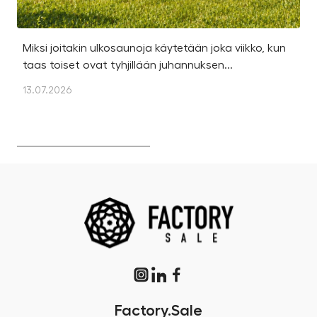
Miksi joitakin ulkosaunoja käytetään joka viikko, kun
Ka
taas toiset ovat tyhjillään juhannuksen...
u
os
13.07.2026
13
Factory.Sale