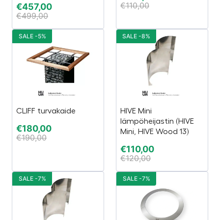
€
110,00
€
457,00
€
499,00
SALE -5%
SALE -8%
CLIFF turvakaide
HIVE Mini
lämpöheijastin (HIVE
€
180,00
Mini, HIVE Wood 13)
€
190,00
€
110,00
€
120,00
SALE -7%
SALE -7%