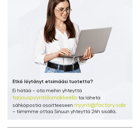
Etkö löytänyt etsimääsi tuotetta?
Ei hätää – ota meihin yhteyttä
tarjouspyyntölomakkeella
tai lähetä
myynti@factory.sale
sähköpostia osoitteeseen
– tiimimme ottaa Sinuun yhteyttä 24h sisällä.