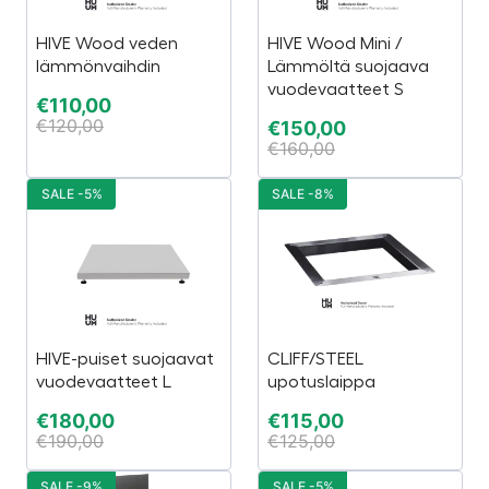
HIVE Wood veden
HIVE Wood Mini /
lämmönvaihdin
Lämmöltä suojaava
vuodevaatteet S
€
110,00
€
120,00
€
150,00
€
160,00
SALE -5%
SALE -8%
HIVE-puiset suojaavat
CLIFF/STEEL
vuodevaatteet L
upotuslaippa
€
180,00
€
115,00
€
190,00
€
125,00
SALE -9%
SALE -5%