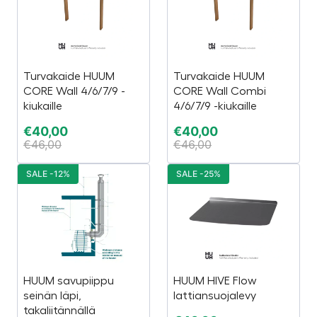
Turvakaide HUUM
Turvakaide HUUM
CORE Wall 4/6/7/9 -
CORE Wall Combi
kiukaille
4/6/7/9 -kiukaille
€
40,00
€
40,00
€
46,00
€
46,00
SALE -12%
SALE -25%
HUUM savupiippu
HUUM HIVE Flow
seinän läpi,
lattiansuojalevy
takaliitännällä