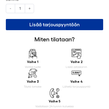
-
+
Lisää tarjouspyyntöön
Miten tilataan?
Vaihe 1
Vaihe 2
Valitse tuote
Lisää ostoskoriin
Vaihe 3
Vaihe 4
Täytä lomake
Lähetä tarjouspyyntö
Vaihe 5
Vastataan 24 tunnin kuluessa