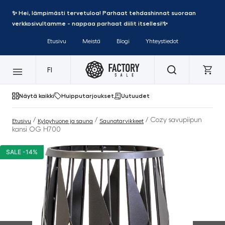
✨ Hei, lämpimästi tervetuloa! Parhaat tehdashinnat suoraan
verkkosivultamme - nappaa parhaat diilit itsellesi!✨
Etusivu
Meistä
Blogi
Yhteystiedot
FI
Näytä kaikki
Huipputarjoukset
Uutuudet
/
/
/ Cozy savupiipun
Etusivu
Kylpyhuone ja sauna
Saunatarvikkeet
kansi OG H700
SALE -14%