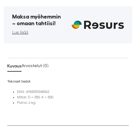
Maksa myöhemmin
­– omaan tahtiisi!
Lue lisää
Kuvaus
Arvostelut (0)
Tekniset tiedot:
EAN: 4745010348242
Mitat: D = 350, K = 500
Paino: 6 kg