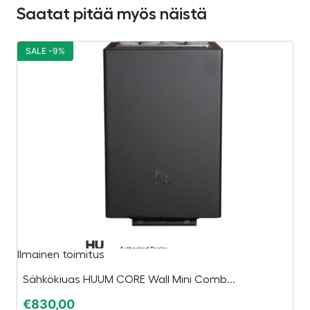
Saatat pitää myös näistä
SALE -9%
S
Ilmainen toimitus
S
Sähkökiuas HUUM CORE Wall Mini Comb...
€
€
830,00
€