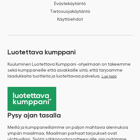
Evästekäytäntö
Tietosuojakäytäntö
Käyttöehdot
Luotettava kumppani
Kuuluminen Luotettava Kumppani -ohjelmaan on takeemme
sekä kumppaneille että asiakkaille siitä, että tarjoamme
laadukkaita tuotteita ja luotettavaa palvelua.
Lue lisää
Pysy ajan tasalla
Meillä ja kumppaneillamme on paljon mahtavia alennuksia
ympäri maailmaa. Maailman parhaat tarjoukset ovat
ulottuvillasi. Syötä sähköpostiosoitteesi alle, niin pidämme