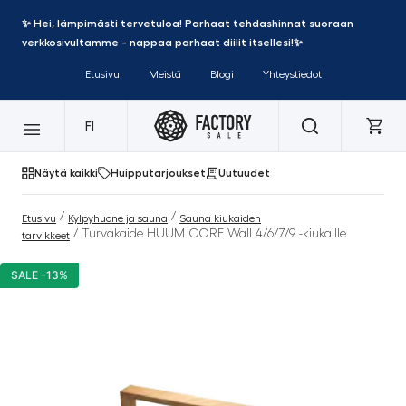
✨ Hei, lämpimästi tervetuloa! Parhaat tehdashinnat suoraan
verkkosivultamme - nappaa parhaat diilit itsellesi!✨
Etusivu
Meistä
Blogi
Yhteystiedot
FI
Näytä kaikki
Huipputarjoukset
Uutuudet
/
/
Etusivu
Kylpyhuone ja sauna
Sauna kiukaiden
/ Turvakaide HUUM CORE Wall 4/6/7/9 -kiukaille
tarvikkeet
SALE -13%