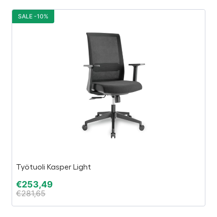
SALE -10%
S
Työtuoli Kasper Light
Ko
€
253,49
€
€
281,65
€