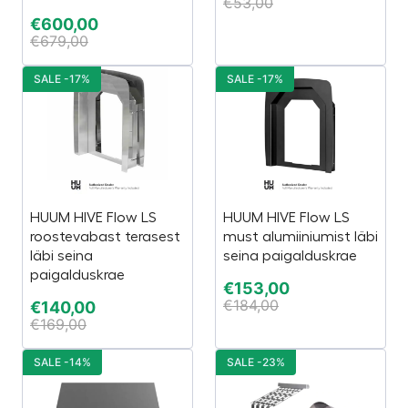
€
53,00
€
600,00
€
679,00
SALE -17%
SALE -17%
HUUM HIVE Flow LS
HUUM HIVE Flow LS
roostevabast terasest
must alumiiniumist läbi
läbi seina
seina paigalduskrae
paigalduskrae
€
153,00
€
184,00
€
140,00
€
169,00
SALE -14%
SALE -23%