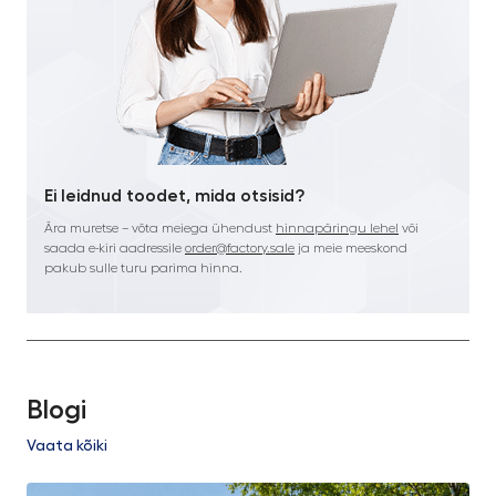
Ei leidnud toodet, mida otsisid?
Ära muretse – võta meiega ühendust
hinnapäringu lehel
või
saada e-kiri aadressile
order@factory.sale
ja meie meeskond
pakub sulle turu parima hinna.
Blogi
Vaata kõiki