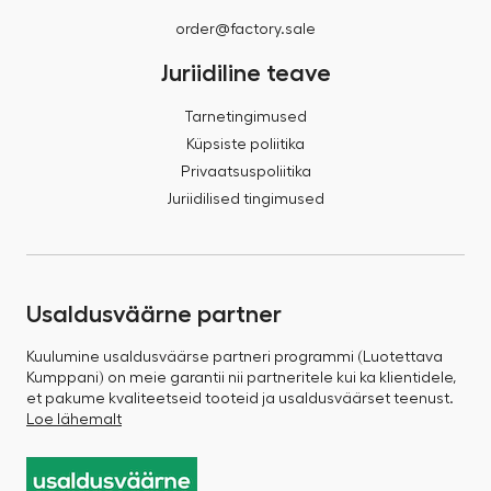
order@factory.sale
Juriidiline teave
Tarnetingimused
Küpsiste poliitika
Privaatsuspoliitika
Juriidilised tingimused
Usaldusväärne partner
Kuulumine usaldusväärse partneri programmi (Luotettava
Kumppani) on meie garantii nii partneritele kui ka klientidele,
et pakume kvaliteetseid tooteid ja usaldusväärset teenust.
Loe lähemalt