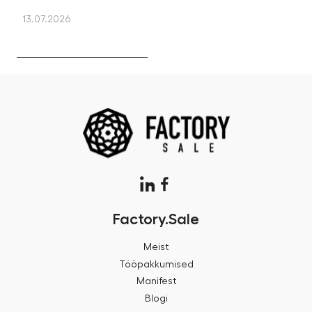
13.07.2026
13
Factory.Sale
Meist
Tööpakkumised
Manifest
Blogi