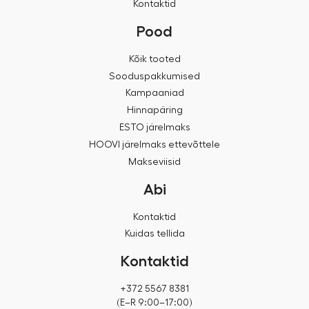
Kontaktid
Pood
Kõik tooted
Sooduspakkumised
Kampaaniad
Hinnapäring
ESTO järelmaks
HOOVI järelmaks ettevõttele
Makseviisid
Abi
Kontaktid
Kuidas tellida
Kontaktid
+372 5567 8381
(E–R 9:00–17:00)