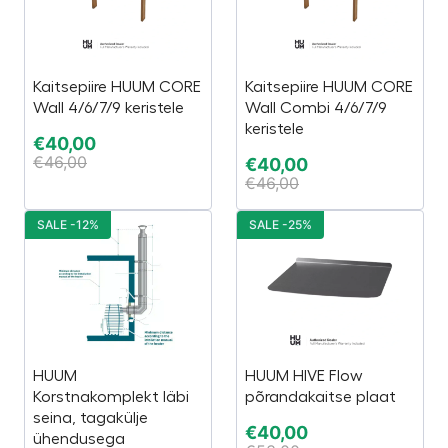
Kaitsepiire HUUM CORE
Kaitsepiire HUUM CORE
Wall 4/6/7/9 keristele
Wall Combi 4/6/7/9
keristele
€
40,00
€
46,00
€
40,00
€
46,00
SALE -12%
SALE -25%
HUUM
HUUM HIVE Flow
Korstnakomplekt läbi
põrandakaitse plaat
seina, tagakülje
€
40,00
ühendusega