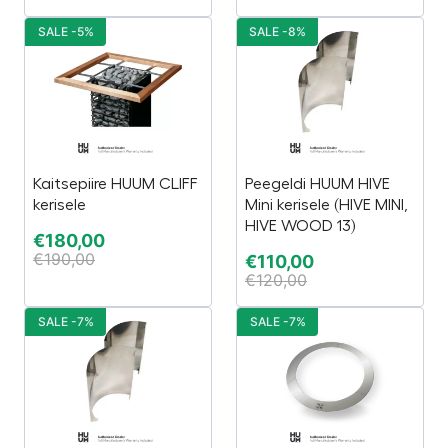
SALE -5%
SALE -8%
Kaitsepiire HUUM CLIFF
Peegeldi HUUM HIVE
kerisele
Mini kerisele (HIVE MINI,
HIVE WOOD 13)
€
180,00
€
190,00
€
110,00
€
120,00
SALE -7%
SALE -7%