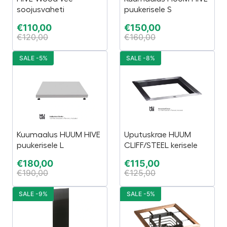
soojusvaheti
puukerisele S
€
110,00
€
150,00
€
120,00
€
160,00
SALE -5%
SALE -8%
Kuumaalus HUUM HIVE
Uputuskrae HUUM
puukerisele L
CLIFF/STEEL kerisele
€
180,00
€
115,00
€
190,00
€
125,00
SALE -9%
SALE -5%