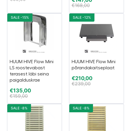
€
168,00
SALE -15%
SALE -12%
HUUM HIVE Flow Mini
HUUM HIVE Flow Mini
LS roostevabast
põrandakaitseplaat
terasest läbi seina
€
210,00
paigalduskrae
€
239,00
€
135,00
€
159,00
SALE -8%
SALE -8%