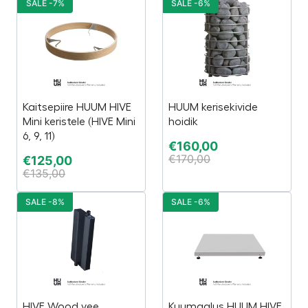
SALE -7%
SALE -6%
Kaitsepiire HUUM HIVE
HUUM kerisekivide
Mini keristele (HIVE Mini
hoidik
6, 9, 11)
€
160,00
€
170,00
€
125,00
€
135,00
SALE -8%
SALE -6%
HIVE Wood vee
Kuumaalus HUUM HIVE