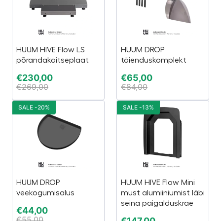
HUUM HIVE Flow LS
HUUM DROP
põrandakaitseplaat
täienduskomplekt
€
230,00
€
65,00
€
269,00
€
84,00
SALE -20%
SALE -13%
HUUM DROP
HUUM HIVE Flow Mini
veekogumisalus
must alumiiniumist läbi
seina paigalduskrae
€
44,00
€
55,00
€
147,00