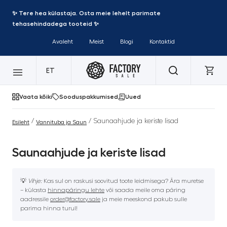
✨ Tere hea külastaja. Osta meie lehelt parimate
tehasehindadega tooteid ✨
Avaleht
Meist
Blogi
Kontaktid
ET
Vaata kõiki
Sooduspakkumised
Uued
/
/ Saunaahjude ja keriste lisad
Esileht
Vannituba ja Saun
Saunaahjude ja keriste lisad
💡
Vihje:
Kas sul on raskusi soovitud toote leidmisega? Ära muretse
– külasta
hinnapäringu lehte
või saada meile oma päring
aadressile
order@factory.sale
ja meie meeskond pakub sulle
parima hinna turul!