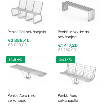
Penkki Rall selkänojalla
Penkki Inoxx ilman
selkänojaa
€
2 888,40
€
3 099,00
€
1 417,20
€
1 760,00
SALE -9%
SALE -7%
Penkki Aero ilman
Penkki Aero
selkänojaa
selkänojalla