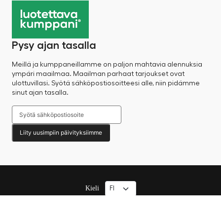
Pysy ajan tasalla
Meillä ja kumppaneillamme on paljon mahtavia alennuksia
ympäri maailmaa. Maailman parhaat tarjoukset ovat
ulottuvillasi. Syötä sähköpostiosoitteesi alle, niin pidämme
sinut ajan tasalla.
Liity uusimpiin päivityksiimme
Kieli
© 2025 Factory Sale – Kaikki oikeudet pidätetään