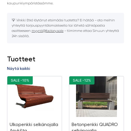
kaupunkiympäristössämme.
💡
Vinkki:
Etkö löytänyt etsimääsi tuotetta? Ei hätää – ota meihin
yhteyttä tarjouspyyntölomakkeella tai lähetä sähköpostia
osoitteeseen
myynti@factory.sale
– tiimimme ottaa Sinuun yhteyttä
24h sisällä.
Tuotteet
Näytä kaikki
SALE -10%
SALE -12%
Ulkopenkki selkänojalla
Betonpenkki QUADRO
Anykšta
selkänojalla