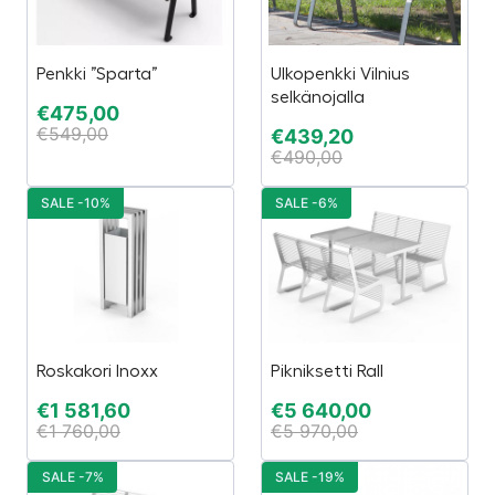
Penkki ”Sparta”
Ulkopenkki Vilnius
selkänojalla
€
475,00
€
549,00
€
439,20
€
490,00
SALE -10%
SALE -6%
Roskakori Inoxx
Pikniksetti Rall
€
1 581,60
€
5 640,00
€
1 760,00
€
5 970,00
SALE -7%
SALE -19%