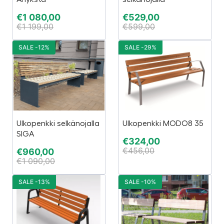
€
1 080,00
€
529,00
€
1 199,00
€
599,00
SALE -12%
SALE -29%
Ulkopenkki selkänojalla
Ulkopenkki MODO8 35
SIGA
€
324,00
€
456,00
€
960,00
€
1 090,00
SALE -13%
SALE -10%