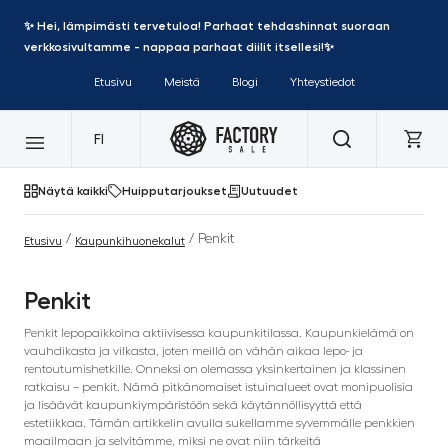
✨ Hei, lämpimästi tervetuloa! Parhaat tehdashinnat suoraan
verkkosivultamme - nappaa parhaat diilit itsellesi!✨
Etusivu
Meistä
Blogi
Yhteystiedot
FI
Näytä kaikki
Huipputarjoukset
Uutuudet
/
/ Penkit
Etusivu
Kaupunkihuonekalut
Penkit
Penkit lepopaikkoina aktiivisessa kaupunkitilassa. Kaupunkielämä on
vauhdikasta ja vilkasta, joten meillä on vähän aikaa lepo- ja
rentoutumishetkille. Onneksi on olemassa yksinkertainen ja klassinen
ratkaisu – penkit. Nämä pitkänomaiset istuinalueet ovat monipuolisia
ja lisäävät kaupunkiympäristöön sekä käytännöllisyyttä että
estetiikkaa. Tämän artikkelin avulla sukellamme syvemmälle penkkien
maailmaan ja selvitämme, miksi ne ovat niin tärkeitä