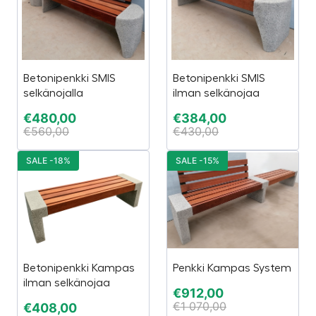
Betonipenkki SMIS
Betonipenkki SMIS
selkänojalla
ilman selkänojaa
€
480,00
€
384,00
€
560,00
€
430,00
SALE -18%
SALE -15%
Betonipenkki Kampas
Penkki Kampas System
ilman selkänojaa
€
912,00
€
1 070,00
€
408,00