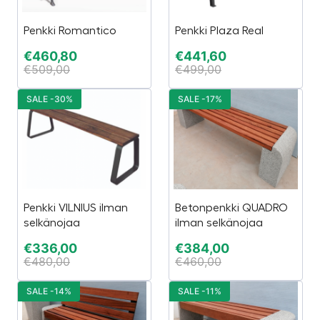
Penkki Romantico
Penkki Plaza Real
€
460,80
€
441,60
€
509,00
€
499,00
SALE -30%
SALE -17%
Penkki VILNIUS ilman
Betonpenkki QUADRO
selkänojaa
ilman selkänojaa
€
336,00
€
384,00
€
480,00
€
460,00
SALE -14%
SALE -11%