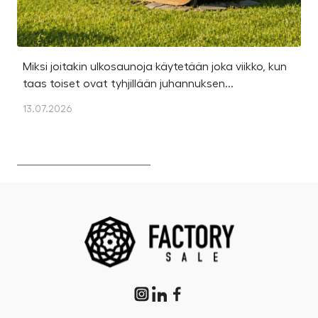
Miksi joitakin ulkosaunoja käytetään joka viikko, kun
Ka
taas toiset ovat tyhjillään juhannuksen...
u
os
13.07.2026
13