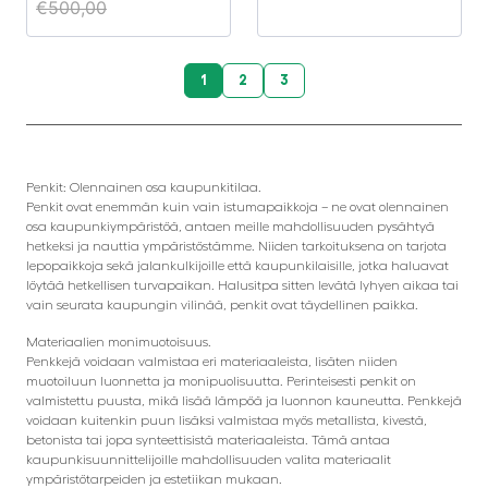
€
500,00
1
2
3
Penkit: Olennainen osa kaupunkitilaa.
Penkit ovat enemmän kuin vain istumapaikkoja – ne ovat olennainen
osa kaupunkiympäristöä, antaen meille mahdollisuuden pysähtyä
hetkeksi ja nauttia ympäristöstämme. Niiden tarkoituksena on tarjota
lepopaikkoja sekä jalankulkijoille että kaupunkilaisille, jotka haluavat
löytää hetkellisen turvapaikan. Halusitpa sitten levätä lyhyen aikaa tai
vain seurata kaupungin vilinää, penkit ovat täydellinen paikka.
Materiaalien monimuotoisuus.
Penkkejä voidaan valmistaa eri materiaaleista, lisäten niiden
muotoiluun luonnetta ja monipuolisuutta. Perinteisesti penkit on
valmistettu puusta, mikä lisää lämpöä ja luonnon kauneutta. Penkkejä
voidaan kuitenkin puun lisäksi valmistaa myös metallista, kivestä,
betonista tai jopa synteettisistä materiaaleista. Tämä antaa
kaupunkisuunnittelijoille mahdollisuuden valita materiaalit
ympäristötarpeiden ja estetiikan mukaan.