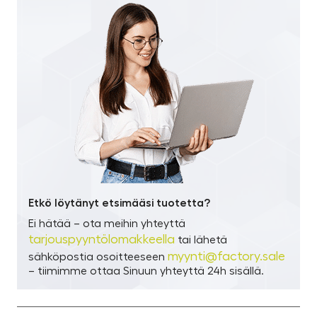
Etkö löytänyt etsimääsi tuotetta?
Ei hätää – ota meihin yhteyttä
tarjouspyyntölomakkeella
tai lähetä
myynti@factory.sale
sähköpostia osoitteeseen
– tiimimme ottaa Sinuun yhteyttä 24h sisällä.