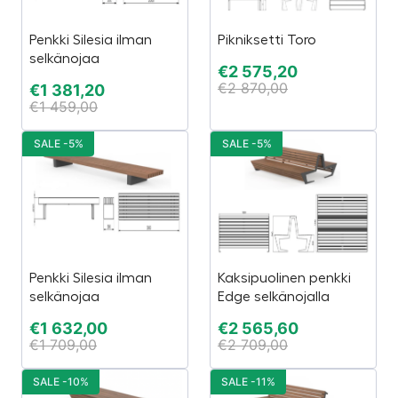
Penkki Silesia ilman
Pikniksetti Toro
selkänojaa
€
2 575,20
€
2 870,00
€
1 381,20
€
1 459,00
SALE -5%
SALE -5%
Penkki Silesia ilman
Kaksipuolinen penkki
selkänojaa
Edge selkänojalla
€
1 632,00
€
2 565,60
€
1 709,00
€
2 709,00
SALE -10%
SALE -11%