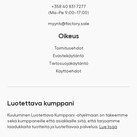
+358 40 831 7277
(Ma–Pe 9:00–17:00)
myynti@factory.sale
Oikeus
Toimitusehdot
Evästekäytäntö
Tietosuojakäytäntö
Käyttöehdot
Luotettava kumppani
Kuuluminen Luotettava Kumppani -ohjelmaan on takeemme
sekä kumppaneille että asiakkaille siitä, että tarjoamme
laadukkaita tuotteita ja luotettavaa palvelua.
Lue lisää