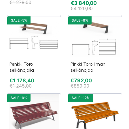
€
1 278,00
€
3 840,00
€
4 120,00
SALE -5%
SALE -8%
Penkki Toro
Pinkki Toro ilman
selkänojalla
selkänojaa
€
1 178,40
€
792,00
€
1 245,00
€
859,00
SALE -9%
SALE -12%