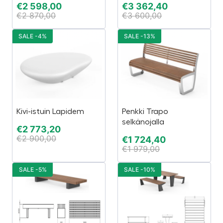
€
2 598,00
€
3 362,40
€
2 870,00
€
3 600,00
SALE -4%
SALE -13%
Kivi-istuin Lapidem
Penkki Trapo
selkänojalla
€
2 773,20
€
2 900,00
€
1 724,40
€
1 979,00
SALE -5%
SALE -10%