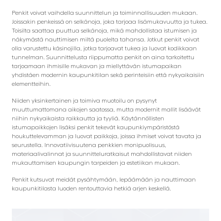
Penkit voivat vaihdella suunnittelun ja toiminnallisuuden mukaan.
Joissakin penkeissä on selkänoja, joka tarjoaa lisämukavuutta ja tukea.
Toisilta saattaa puuttua selkänoja, mikä mahdollistaa istumisen ja
näkymästä nauttimisen miltä puolelta tahansa. Jotkut penkit voivat
olla varustettu käsinojilla, jotka tarjoavat tukea ja luovat kodikkaan
tunnelman. Suunnittelusta riippumatta penkit on aina tarkoitettu
tarjoamaan ihmisille mukavan ja miellyttävän istumapaikan
yhdistäen modernin kaupunkitilan sekä perinteisiin että nykyaikaisiin
elementteihin.
Niiden yksinkertainen ja toimiva muotoilu on pysynyt
muuttumattomana aikojen saatossa, mutta modernit mallit lisäävät
niihin nykyaikaista raikkautta ja tyyliä. Käytännöllisten
istumapaikkojen lisäksi penkit tekevät kaupunkiympäristöstä
houkuttelevamman ja luovat paikkoja, joissa ihmiset voivat tavata ja
seurustella. Innovatiivisuutena penkkien monipuolisuus,
materiaalivalinnat ja suunnitteluratkaisut mahdollistavat niiden
mukauttamisen kaupungin tarpeiden ja estetiikan mukaan.
Penkit kutsuvat meidät pysähtymään, lepäämään ja nauttimaan
kaupunkitilasta luoden rentouttavia hetkiä arjen keskellä.