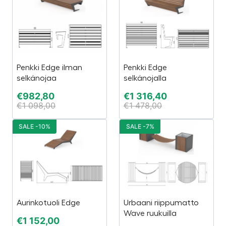
Penkki Edge ilman
Penkki Edge
selkänojaa
selkänojalla
€
982,80
€
1 316,40
€
1 098,00
€
1 478,00
SALE -10%
SALE -7%
Aurinkotuoli Edge
Urbaani riippumatto
Wave ruukuilla
€
1 152,00