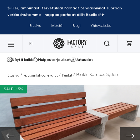
✨ Hei, lämpimästi tervetuloa! Parhaat tehdashinnat suoraan
verkkosivultamme - nappaa parhaat diilit itsellesi!✨
Etusivu
Meistä
Blogi
Yhteystiedot
FI
Näytä kaikki
Huipputarjoukset
Uutuudet
/
/
/ Penkki Kampas System
Etusivu
Kaupunkihuonekalut
Penkit
SALE -15%