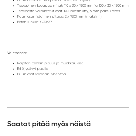
Puumateriaali: Trooppinen kovapuu, öljytty
Trooppinen kovapuu mitat: 110 x 35 x 1800 mm ja 100 x 30 x 1800 mm
Teräksestä valmistetut osat: Kuumasinkitty, 5 mm paksu teräs
Puun osan istuimen pituus: 2 x 1800 mm (maksimi)
Betoniluokka: C30/37
Vaihtoehdot:
Rajaton penkin pituus ja muokkaukset
Eri öljysävyt puulle
Puun osat voidaan lyhentää
Saatat pitää myös näistä