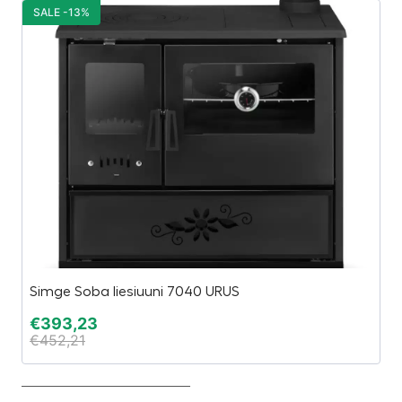
SALE -13%
S
Simge Soba liesiuuni 7040 URUS
E
€
393,23
€
€
452,21
€