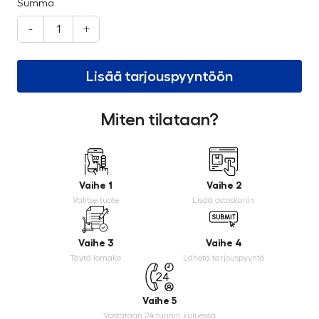
Summa
-
+
Lisää tarjouspyyntöön
Miten tilataan?
Vaihe 1
Vaihe 2
Valitse tuote
Lisää ostoskoriin
Vaihe 3
Vaihe 4
Täytä lomake
Lähetä tarjouspyyntö
Vaihe 5
Vastataan 24 tunnin kuluessa