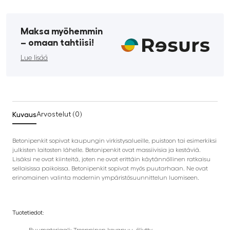
Maksa myöhemmin
­– omaan tahtiisi!
Lue lisää
Kuvaus
Arvostelut (0)
Betonipenkit sopivat kaupungin virkistysalueille, puistoon tai esimerkiksi
julkisten laitosten lähelle. Betonipenkit ovat massiivisia ja kestäviä.
Lisäksi ne ovat kiinteitä, joten ne ovat erittäin käytännöllinen ratkaisu
sellaisissa paikoissa. Betonipenkit sopivat myös puutarhaan. Ne ovat
erinomainen valinta modernin ympäristösuunnittelun luomiseen.
Tuotetiedot: