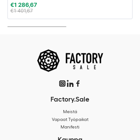
€
1 286,67
€
€
1 401,67
€
Factory.Sale
Meistä
Vapaat Työpaikat
Manifesti
Kauppa