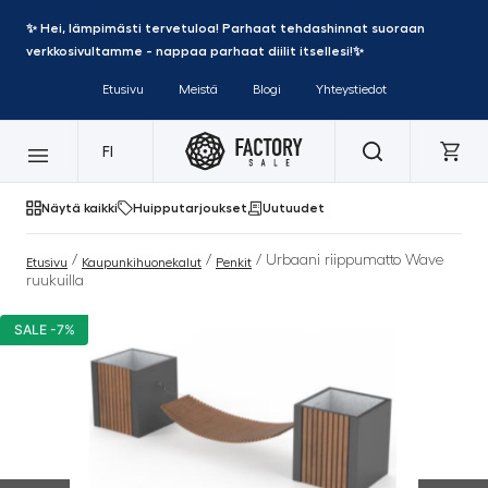
✨ Hei, lämpimästi tervetuloa! Parhaat tehdashinnat suoraan
verkkosivultamme - nappaa parhaat diilit itsellesi!✨
Etusivu
Meistä
Blogi
Yhteystiedot
FI
Näytä kaikki
Huipputarjoukset
Uutuudet
/
/
/ Urbaani riippumatto Wave
Etusivu
Kaupunkihuonekalut
Penkit
ruukuilla
SALE -7%