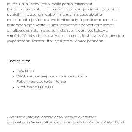
muotoilua ja kestävyyttä silmällä pitäen valmistetut
kaupunkihuonekalumme lisäävät eleganssia ja toimivuutta julkisiin
puistoihin, kaupungin aukioihin ja muihin. Laadukkailla
materiaaleilla ja säänkestävällä viimeistelyllä penkit on rakennettu
kestämään ajan koetta. Mukautettavat vaihtoehdot varmistavat
ainutlaatuisen istuinratkaisun, joka sopii tilaan. Luo kutsuvia
ympäristöjä, joissa ihmiset voivat rentoutua, olla yhteydessä ja arvostaa
ympäristöään. Korosta ulkotilojasi penkeillämme jo tänään.
Tuotteen mitat:
LWA070.00
WAVE kaupunkiriippumatto kasviruukuilla
Pulverimaalattu teräs + tuhka
Mitat: 5245 x 1000 x 1000
Ota meihin yhteyttä laajaan projektistasi ja löydäsiksesi
kaupunkikalusteiden valikoimamme avulla parhaat ratkaisut ulkotiloihin!