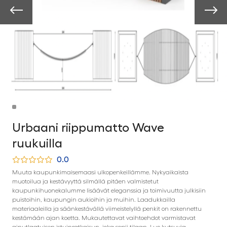
Urbaani riippumatto Wave
ruukuilla
0.0
Muuta kaupunkimaisemaasi ulkopenkeillämme. Nykyaikaista
muotoilua ja kestävyyttä silmällä pitäen valmistetut
kaupunkihuonekalumme lisäävät eleganssia ja toimivuutta julkisiin
puistoihin, kaupungin aukioihin ja muihin. Laadukkailla
materiaaleilla ja säänkestävällä viimeistelyllä penkit on rakennettu
kestämään ajan koetta. Mukautettavat vaihtoehdot varmistavat