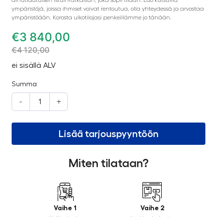
ainutlaatuisen istuinratkaisun, joka sopii tilaan. Luo kutsuvia
ympäristöjä, joissa ihmiset voivat rentoutua, olla yhteydessä ja arvostaa
ympäristöään. Korosta ulkotilojasi penkeillämme jo tänään.
€
3 840,00
€
4 120,00
ei sisällä ALV
Summa
-
+
Lisää tarjouspyyntöön
Miten tilataan?
Vaihe 1
Vaihe 2