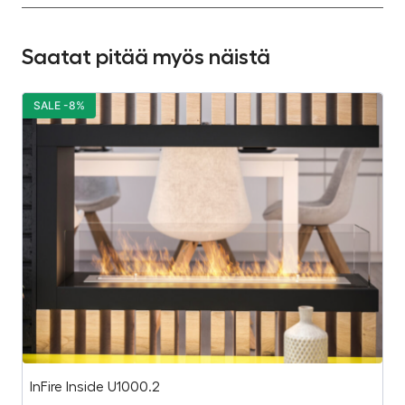
Saatat pitää myös näistä
SALE -8%
S
InFire Inside U1000.2
T