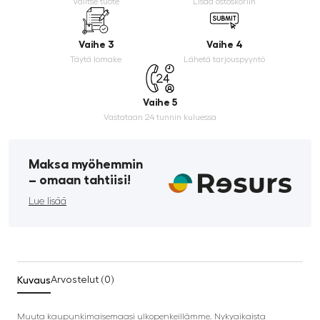
Valitse tuote
Lisää ostoskoriin
Vaihe 3
Vaihe 4
Täytä lomake
Lähetä tarjouspyyntö
Vaihe 5
Vastataan 24 tunnin kuluessa
Maksa myöhemmin
­– omaan tahtiisi!
Lue lisää
Kuvaus
Arvostelut (0)
Muuta kaupunkimaisemaasi ulkopenkeillämme. Nykyaikaista