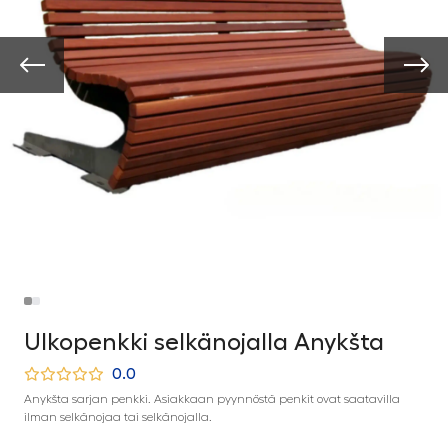
Ulkopenkki selkänojalla Anykšta
0.0
Anykšta sarjan penkki. Asiakkaan pyynnöstä penkit ovat saatavilla
ilman selkänojaa tai selkänojalla.