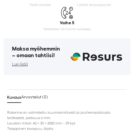
Täytä lomake
Lähetä tarjouspyyntö
Vaihe 5
Vastataan 24 tunnin kuluessa
Maksa myöhemmin
­– omaan tahtiisi!
Lue lisää
Kuvaus
Arvostelut (0)
Rakenne on valmistettu kuumasinkitystä ja jauhemaalatusta
teräksestä, paksuus 6 mm.
Laudan mitat: 40 × 35 × 2000 mm – 29 kpl.
Trooppinen kovapuu, öljytty.