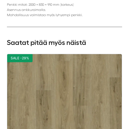
Penkki mitat: 2000 × 830 × 910 mm (korkeus)
Asennus ankkuroimalla.
Mahdollisuus valmistaa myös lyhyempi penkki.
Saatat pitää myös näistä
SALE -29%
S