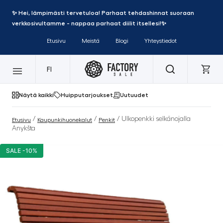
✨ Hei, lämpimästi tervetuloa! Parhaat tehdashinnat suoraan
verkkosivultamme - nappaa parhaat diilit itsellesi!✨
Etusivu
Meistä
Blogi
Yhteystiedot
FI
Näytä kaikki
Huipputarjoukset
Uutuudet
/
/
/ Ulkopenkki selkänojalla
Etusivu
Kaupunkihuonekalut
Penkit
Anykšta
SALE -10%