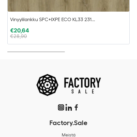
Vinyylilankku SPC+IXPE ECO KL33 231...
3D
€
20,64
€
€
28,90
€
Factory.Sale
Meistä