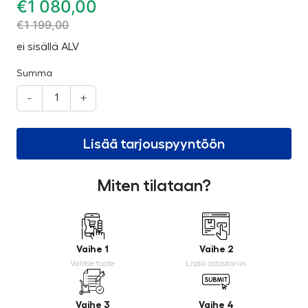
€
1 080,00
€
1 199,00
ei sisällä ALV
Summa
-
+
Lisää tarjouspyyntöön
Miten tilataan?
Vaihe 1
Vaihe 2
Valitse tuote
Lisää ostoskoriin
Vaihe 3
Vaihe 4