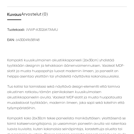
Kuvaus
Arvostelut (0)
Tuotekoodi:
JVWP-A3026K-TAMU
EAN:
6430049658148
Kompakti kuusikulmainen akustiikkapaneeli (26x30cm) yhdistää
tyylikkään designin ja tehokkaan äänenvaimennuksen. Vaaleat MDF-
slatit ja musta huopapohja luovat modernin ilmeen, ja paneelit on
helppo asentaa yksittäin tai yhdistellä näyttäviksi kokonaisuuksiksi.
Tuo kotiisi tai toimistoosi sekä näyttävä design-elementti että toimiva
akustinen ratkaisu tämän pienikokoisen kuusikulmaisen
akustiikkapaneelin avulla. Vaaleat MDF-slatit ja musta huopatausta
muodostavat tyylikkään, modernin ilmeen, joka sopii sekä koteihin että
työympäristöihin.
Kompakti koko 26x30cm tekee paneelista monikäyttöisen: yksittäisenä se
toimii katseenvangitsijana, ja useamman paneelin avulla voi rakentaa
luovia kuvioita, kuten kokonaisia seinäpintoja, korostettuja alueita tai