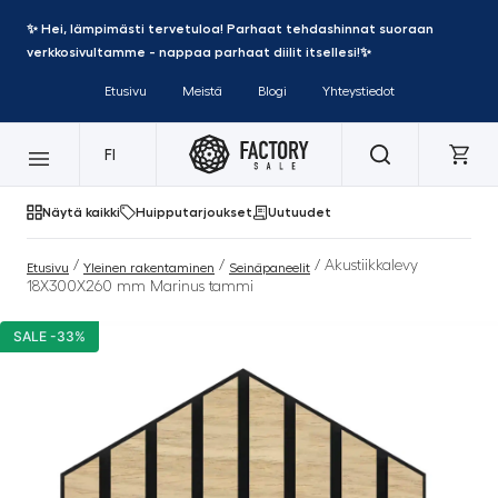
✨ Hei, lämpimästi tervetuloa! Parhaat tehdashinnat suoraan
verkkosivultamme - nappaa parhaat diilit itsellesi!✨
Etusivu
Meistä
Blogi
Yhteystiedot
FI
Näytä kaikki
Huipputarjoukset
Uutuudet
/
/
/ Akustiikkalevy
Etusivu
Yleinen rakentaminen
Seinäpaneelit
18X300X260 mm Marinus tammi
SALE -33%