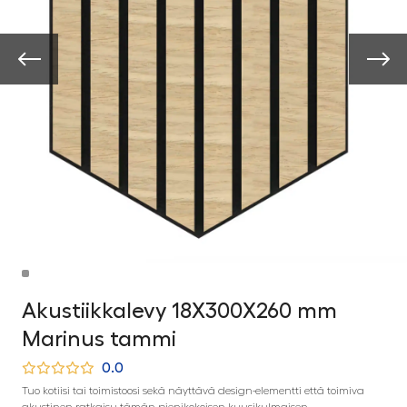
Akustiikkalevy 18X300X260 mm
Marinus tammi
0.0
Tuo kotiisi tai toimistoosi sekä näyttävä design-elementti että toimiva
akustinen ratkaisu tämän pienikokoisen kuusikulmaisen