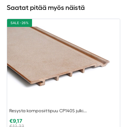
Saatat pitää myös näistä
SALE -26%
S
Resysta komposiittipuu CP140S julki...
E
€
9,17
€
€
12,33
€