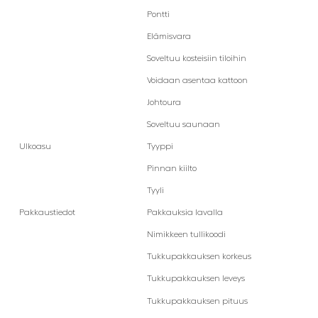
Pontti
Elämisvara
Soveltuu kosteisiin tiloihin
Voidaan asentaa kattoon
Johtoura
Soveltuu saunaan
Ulkoasu
Tyyppi
Pinnan kiilto
Tyyli
Pakkaustiedot
Pakkauksia lavalla
Nimikkeen tullikoodi
Tukkupakkauksen korkeus
Tukkupakkauksen leveys
Tukkupakkauksen pituus