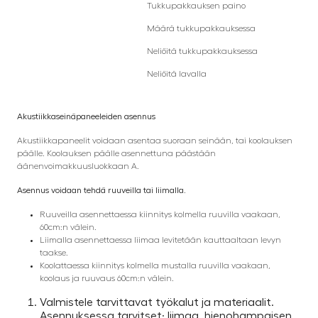
Tukkupakkauksen paino
Määrä tukkupakkauksessa
Neliöitä tukkupakkauksessa
Neliöitä lavalla
Akustiikkaseinäpaneeleiden asennus
Akustiikkapaneelit voidaan asentaa suoraan seinään, tai koolauksen
päälle. Koolauksen päälle asennettuna päästään
äänenvoimakkuusluokkaan A.
Asennus voidaan tehdä ruuveilla tai liimalla.
Ruuveilla asennettaessa kiinnitys kolmella ruuvilla vaakaan,
60cm:n välein.
Liimalla asennettaessa liimaa levitetään kauttaaltaan levyn
taakse.
Koolattaessa kiinnitys kolmella mustalla ruuvilla vaakaan,
koolaus ja ruuvaus 60cm:n välein.
Valmistele tarvittavat työkalut ja materiaalit.
Asennuksessa tarvitset; liimaa, hienohampaisen