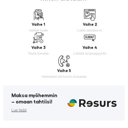
Vaihe 1
Vaihe 2
Valitse tuote
Lisää ostoskoriin
Vaihe 3
Vaihe 4
Täytä lomake
Lähetä tarjouspyyntö
Vaihe 5
Vastataan 24 tunnin kuluessa
Maksa myöhemmin
­– omaan tahtiisi!
Lue lisää