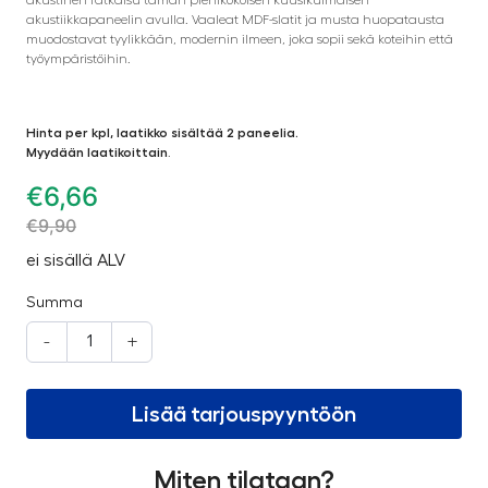
akustiikkapaneelin avulla. Vaaleat MDF-slatit ja musta huopatausta
muodostavat tyylikkään, modernin ilmeen, joka sopii sekä koteihin että
työympäristöihin.
Hinta per kpl, laatikko sisältää 2 paneelia.
Myydään laatikoittain
.
€
6,66
€
9,90
ei sisällä ALV
Summa
-
+
Lisää tarjouspyyntöön
Miten tilataan?