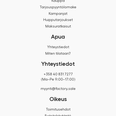
Kauppa
Tarjouspyyntölomake
Kampanjat
Huipputarjoukset
Maksuratkaisut
Apua
Yhteystiedot
Miten tilataan?
Yhteystiedot
+358 40 831 7277
(Ma–Pe 9:00–17:00)
myynti@factory.sale
Oikeus
Toimitusehdot
Evästekäytäntö