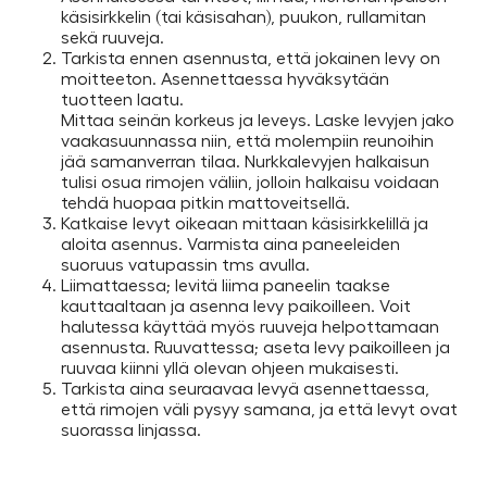
käsisirkkelin (tai käsisahan), puukon, rullamitan
sekä ruuveja.
Tarkista ennen asennusta, että jokainen levy on
moitteeton. Asennettaessa hyväksytään
tuotteen laatu.
Mittaa seinän korkeus ja leveys. Laske levyjen jako
vaakasuunnassa niin, että molempiin reunoihin
jää samanverran tilaa. Nurkkalevyjen halkaisun
tulisi osua rimojen väliin, jolloin halkaisu voidaan
tehdä huopaa pitkin mattoveitsellä.
Katkaise levyt oikeaan mittaan käsisirkkelillä ja
aloita asennus. Varmista aina paneeleiden
suoruus vatupassin tms avulla.
Liimattaessa; levitä liima paneelin taakse
kauttaaltaan ja asenna levy paikoilleen. Voit
halutessa käyttää myös ruuveja helpottamaan
asennusta. Ruuvattessa; aseta levy paikoilleen ja
ruuvaa kiinni yllä olevan ohjeen mukaisesti.
Tarkista aina seuraavaa levyä asennettaessa,
että rimojen väli pysyy samana, ja että levyt ovat
suorassa linjassa.