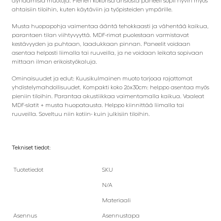
dynaamisia muotoja. Pienen kokonsa ansiosta paneeli sopii hyvin myös
ahtaisiin tiloihin, kuten käytäviin ja työpisteiden ympärille.
Musta huopapohja vaimentaa ääntä tehokkaasti ja vähentää kaikua,
parantaen tilan viihtyvyyttä. MDF-rimat puolestaan varmistavat
kestävyyden ja puhtaan, laadukkaan pinnan. Paneelit voidaan
asentaa helposti liimalla tai ruuveilla, ja ne voidaan leikata sopivaan
mittaan ilman erikoistyökaluja.
Ominaisuudet ja edut: Kuusikulmainen muoto tarjoaa rajattomat
yhdistelymahdollisuudet. Kompakti koko 26x30cm: helppo asentaa myös
pieniin tiloihin. Parantaa akustiikkaa vaimentamalla kaikua. Vaaleat
MDF-slatit + musta huopatausta. Helppo kiinnittää liimalla tai
ruuveilla. Soveltuu niin kotiin- kuin julkisiin tiloihin.
Tekniset tiedot:
Tuotetiedot
SKU
N/A
Materiaali
Asennus
Asennustapa