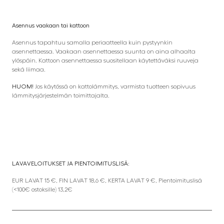
Asennus vaakaan tai kattoon
Asennus tapahtuu samalla periaatteella kuin pystyynkin
asennettaessa. Vaakaan asennettaessa suunta on aina alhaalta
ylöspäin. Kattoon asennettaessa suositellaan käytettäväksi ruuveja
sekä liimaa.
HUOM!
Jos käytössä on kattolämmitys, varmista tuotteen sopivuus
lämmitysjärjestelmän toimittajalta.
LAVAVELOITUKSET JA PIENTOIMITUSLISÄ:
EUR LAVAT 15 €, FIN LAVAT 18,6 €, KERTA LAVAT 9 €, Pientoimituslisä
(<100€ ostoksille) 13,2€