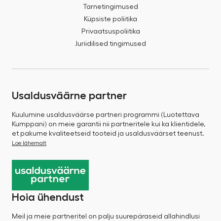
Tarnetingimused
Küpsiste poliitika
Privaatsuspoliitika
Juriidilised tingimused
Usaldusväärne partner
Kuulumine usaldusväärse partneri programmi (Luotettava
Kumppani) on meie garantii nii partneritele kui ka klientidele,
et pakume kvaliteetseid tooteid ja usaldusväärset teenust.
Loe lähemalt
Hoia ühendust
Meil ja meie partneritel on palju suurepäraseid allahindlusi