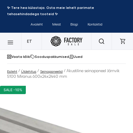
✨ Tere hea külastaja. Osta meie lehelt parimate
tehasehindadega tooteid ✨
Avaleht
Meist
Blogi
Kontaktid
ET
Vaata kõiki
Sooduspakkumised
Uued
/
/
/ Akustiline seinapaneel Järnvik
Esileht
Üldehitus
Seinapaneelid
5100 Miranus 600x24x2440 mm
SALE -10%