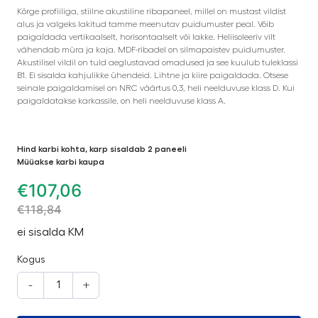
Kõrge profiiliga, stiilne akustiline ribapaneel, millel on mustast vildist
alus ja valgeks lakitud tamme meenutav puidumuster peal. Võib
paigaldada vertikaalselt, horisontaalselt või lakke. Heliisoleeriv vilt
vähendab müra ja kaja. MDF-ribadel on silmapaistev puidumuster.
Akustilisel vildil on tuld aeglustavad omadused ja see kuulub tuleklassi
B1. Ei sisalda kahjulikke ühendeid. Lihtne ja kiire paigaldada. Otsese
seinale paigaldamisel on NRC väärtus 0,3, heli neelduvuse klass D. Kui
paigaldatakse karkassile, on heli neelduvuse klass A.
Hind karbi kohta, karp sisaldab 2 paneeli
Müüakse karbi kaupa
€
107,06
€
118,84
ei sisalda KM
Kogus
-
+