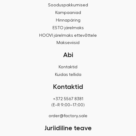
Sooduspakkumised
Kampaaniad
Hinnapäring
ESTO järelmaks
HOOVI järelmaks ettevõttele
Makseviisid
Abi
Kontaktid
Kuidas tellida
Kontaktid
+372 5567 8381
(E–R 9:00–17:00)
order@factory.sale
Juriidiline teave