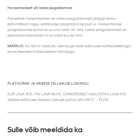
Horisontaalselt või lakke paigaldamine
Paneelide horisontaalsel või lakke paigaldamisel järgige samu
põhimõtteid nagu vertikaalse paigaldamise puhul. Horisontaalse
paigaldamise korral on suund alati alt üles. Lakke paigaldamisel on
soovitatav kasutada nii kruvisid kui ka liimi.
MÄRKUS:
Kui teil on laeküte, veenduge toote sobivuses küttesüsteemiga,
konsulteerides küttesüsteemi tarnijaga.
PLATVORMI- JA VÄIKESE TELLIMUSE LISATASU:
EUR LAVA 15 €, FIN LAVA 18.6 €, ÜHEKORDSELT KASUTATAV LAVA 9 €;
Väikese tellimuse lisatasu (ostude puhul alla 100 €) – 13.2 €
Sulle võib meeldida ka