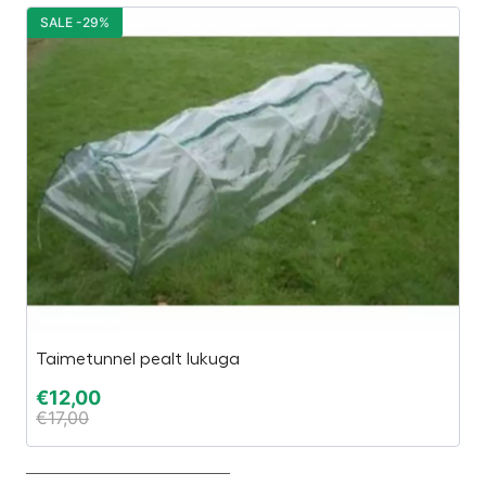
SALE -29%
S
Taimetunnel pealt lukuga
L
€
12,00
€
€
17,00
€