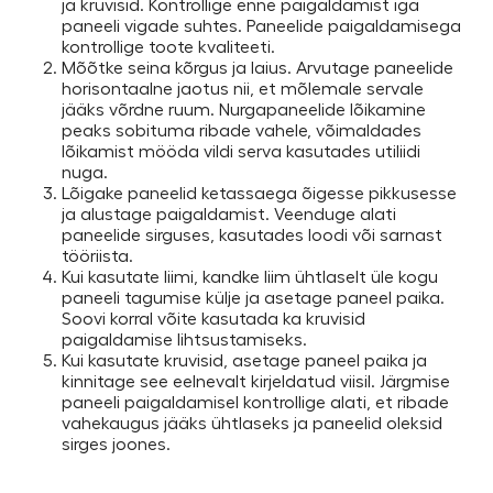
ja kruvisid. Kontrollige enne paigaldamist iga
paneeli vigade suhtes. Paneelide paigaldamisega
kontrollige toote kvaliteeti.
Mõõtke seina kõrgus ja laius. Arvutage paneelide
horisontaalne jaotus nii, et mõlemale servale
jääks võrdne ruum. Nurgapaneelide lõikamine
peaks sobituma ribade vahele, võimaldades
lõikamist mööda vildi serva kasutades utiliidi
nuga.
Lõigake paneelid ketassaega õigesse pikkusesse
ja alustage paigaldamist. Veenduge alati
paneelide sirguses, kasutades loodi või sarnast
tööriista.
Kui kasutate liimi, kandke liim ühtlaselt üle kogu
paneeli tagumise külje ja asetage paneel paika.
Soovi korral võite kasutada ka kruvisid
paigaldamise lihtsustamiseks.
Kui kasutate kruvisid, asetage paneel paika ja
kinnitage see eelnevalt kirjeldatud viisil. Järgmise
paneeli paigaldamisel kontrollige alati, et ribade
vahekaugus jääks ühtlaseks ja paneelid oleksid
sirges joones.