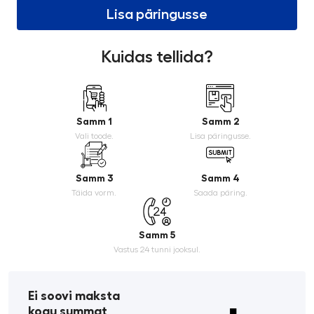
Lisa päringusse
Kuidas tellida?
Samm 1
Samm 2
Vali toode.
Lisa päringusse.
Samm 3
Samm 4
Täida vorm.
Saada päring.
Samm 5
Vastus 24 tunni jooksul.
Ei soovi maksta
kogu summat