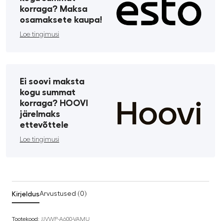
korraga? Maksa
osamaksete kaupa!
Loe tingimusi
Ei soovi maksta
kogu summat
korraga? HOOVI
järelmaks
ettevõttele
Loe tingimusi
Kirjeldus
Arvustused (0)
Tootekood:
JJVWP-A600-VAMU