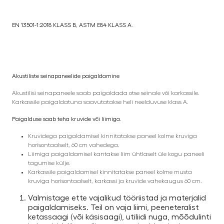
EN 13501-1:2018 KLASS B, ASTM E84 KLASS A.
Akustiliste seinapaneelide paigaldamine
Akustilisi seinapaneele saab paigaldada otse seinale või karkassile.
Karkassile paigaldatuna saavutatakse heli neelduvuse klass A.
Paigalduse saab teha kruvide või liimiga.
Kruvidega paigaldamisel kinnitatakse paneel kolme kruviga
horisontaalselt, 60 cm vahedega.
Liimiga paigaldamisel kantakse liim ühtlaselt üle kogu paneeli
tagumise külje.
Karkassile paigaldamisel kinnitatakse paneel kolme musta
kruviga horisontaalselt, karkassi ja kruvide vahekaugus 60 cm.
Valmistage ette vajalikud tööriistad ja materjalid
paigaldamiseks. Teil on vaja liimi, peeneteralist
ketassaagi (või käsisaagi), utiliidi nuga, mõõdulinti