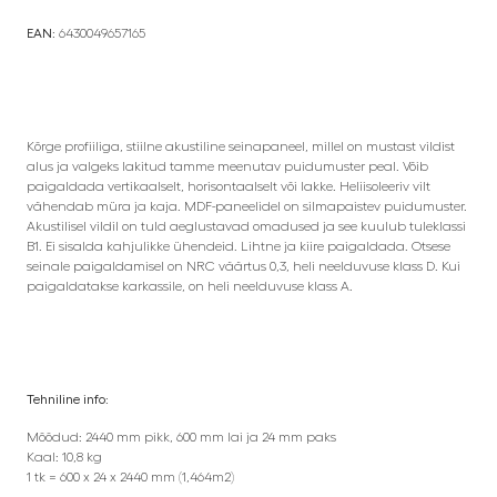
EAN:
6430049657165
Kõrge profiiliga, stiilne akustiline seinapaneel, millel on mustast vildist
alus ja valgeks lakitud tamme meenutav puidumuster peal. Võib
paigaldada vertikaalselt, horisontaalselt või lakke. Heliisoleeriv vilt
vähendab müra ja kaja. MDF-paneelidel on silmapaistev puidumuster.
Akustilisel vildil on tuld aeglustavad omadused ja see kuulub tuleklassi
B1. Ei sisalda kahjulikke ühendeid. Lihtne ja kiire paigaldada. Otsese
seinale paigaldamisel on NRC väärtus 0,3, heli neelduvuse klass D. Kui
paigaldatakse karkassile, on heli neelduvuse klass A.
Tehniline info:
Mõõdud: 2440 mm pikk, 600 mm lai ja 24 mm paks
Kaal: 10,8 kg
1 tk = 600 x 24 x 2440 mm (1,464m2)