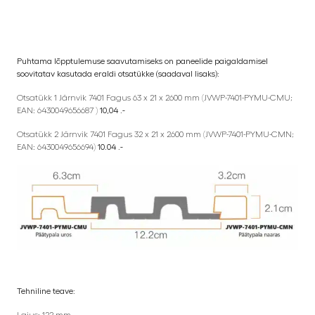
Puhtama lõpptulemuse saavutamiseks on paneelide paigaldamisel
soovitatav kasutada eraldi otsatükke (saadaval lisaks):
Otsatükk 1 Järnvik 7401 Fagus 63 x 21 x 2600 mm (JVWP-7401-PYMU-CMU;
EAN: 6430049656687 )
10,04 .-
Otsatükk 2 Järnvik 7401 Fagus 32 x 21 x 2600 mm (JVWP-7401-PYMU-CMN;
EAN: 6430049656694)
10.04 .-
Tehniline teave: