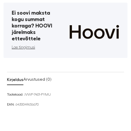
Ei soovi maksta
kogu summat
korraga? HOOVI
järelmaks
ettevõttele
Loe tingimusi
Kirjeldus
Arvustused (0)
Tootekood:
JVWP-7401-PYMU
EAN:
6430049656670