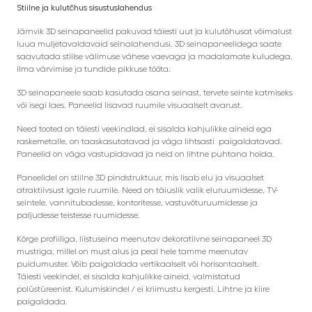
Stiilne ja kulutõhus sisustuslahendus
Järnvik 3D seinapaneelid pakuvad täiesti uut ja kulutõhusat võimalust
luua muljetavaldavaid seinalahendusi. 3D seinapaneelidega saate
saavutada stiilse välimuse vähese vaevaga ja madalamate kuludega,
ilma värvimise ja tundide pikkuse tööta.
3D seinapaneele saab kasutada osana seinast, tervete seinte katmiseks
või isegi laes. Paneelid lisavad ruumile visuaalselt avarust.
Need tooted on täiesti veekindlad, ei sisalda kahjulikke aineid ega
raskemetalle, on taaskasutatavad ja väga lihtsasti paigaldatavad.
Paneelid on väga vastupidavad ja neid on lihtne puhtana hoida.
Paneelidel on stiilne 3D pindstruktuur, mis lisab elu ja visuaalset
atraktiivsust igale ruumile. Need on täiuslik valik eluruumidesse, TV-
seintele, vannitubadesse, kontoritesse, vastuvõturuumidesse ja
paljudesse teistesse ruumidesse.
Kõrge profiiliga, liistuseina meenutav dekoratiivne seinapaneel 3D
mustriga, millel on must alus ja peal hele tamme meenutav
puidumuster. Võib paigaldada vertikaalselt või horisontaalselt.
Täiesti veekindel, ei sisalda kahjulikke aineid, valmistatud
polüstüreenist. Kulumiskindel / ei kriimustu kergesti. Lihtne ja kiire
paigaldada.