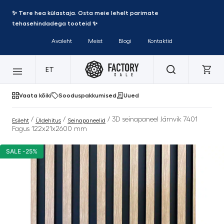
✨ Tere hea külastaja. Osta meie lehelt parimate
tehasehindadega tooteid ✨
Avaleht
Meist
Blogi
Kontaktid
ET
Vaata kõiki
Sooduspakkumised
Uued
/
/
/ 3D seinapaneel Järnvik 7401
Esileht
Üldehitus
Seinapaneelid
Fagus 122x21x2600 mm
SALE -25%