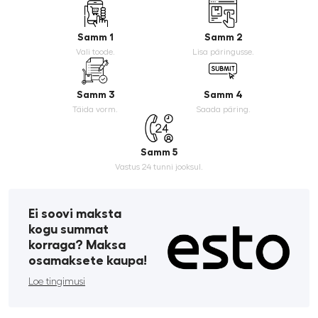
Samm 1
Samm 2
Vali toode.
Lisa päringusse.
Samm 3
Samm 4
Täida vorm.
Saada päring.
Samm 5
Vastus 24 tunni jooksul.
Ei soovi maksta
kogu summat
korraga? Maksa
osamaksete kaupa!
Loe tingimusi