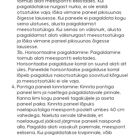
toimub alati meespontti eelistades. Kui
paigaldatakse nurgast nurka, ei ole eraldi
otsatükke vaja; lõika viimane paneel pikisuunas
õigesse laiusesse. Kui paneele ei paigaldata kogu
seina ulatuses, alusta paigaldamist
meesotsatükiga. Kui seinas on välisnurk, alusta
paigaldamist alati välisnurgast meesotsatükiga
ja lõika viimane paneel pikisuunas õigesse
laiusesse.
3b. Horisontaalne paigaldamine: Paigaldamine
toimub alati meespontti eelistades.
Horisontaalse paigalduse korral on suund alati alt
üles. Paneelide horisontaalse paigalduse korral
lõpeb paigaldus naisotsatükiga soovitud kõrgusel
ja meesotsatükki ei ole vaja.
Pontiga paneeli kinnitamine: Kinnita pontiga
paneel liimi ja naeltega paigaldatavale pinnale.
Kanna liimi kogu paneeli tagaküljele ja aseta
paneel paika. Kinnita paneel lõpuks
naelapüstoliga meesponti poolelt umbes 40 cm
vahedega. Naeluta servale lähedale, et
naelaaugud jääksid järgmise paneeli naispondi
alla. Paigalda alati vasakult paremale, meespont
eelisena. Kui paigaldatakse kivipinnale, võib