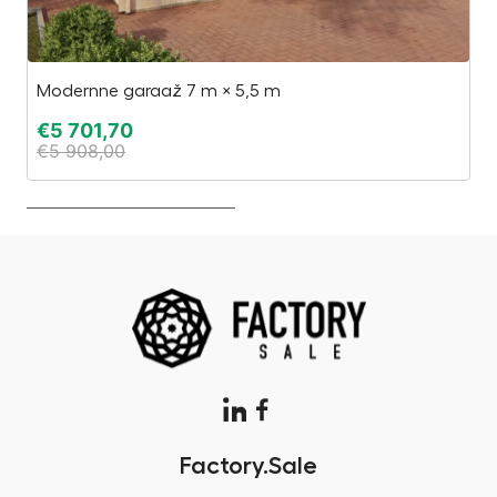
Modernne garaaž 7 m × 5,5 m
Es
€
5 701,70
€
€
5 908,00
€
Factory.Sale