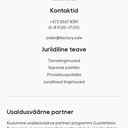
Kontaktid
+372 5567 8381
(E–R 9:00–17:00)
order@factory.sale
Juriidiline teave
Tarnetingimused
Küpsiste poliitika
Privaatsuspoliitika
Juriidilised tingimused
Usaldusväärne partner
Kuulumine usaldusväärse partneri programmi (Luotettava