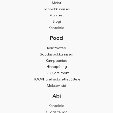
Meist
Tööpakkumised
Manifest
Blogi
Kontaktid
Pood
Kõik tooted
Sooduspakkumised
Kampaaniad
Hinnapäring
ESTO järelmaks
HOOVI järelmaks ettevõttele
Makseviisid
Abi
Kontaktid
Kuidas tellida