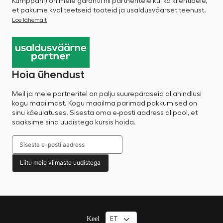
Kumppani) on meie garantii nii partneritele kui ka klientidele,
et pakume kvaliteetseid tooteid ja usaldusväärset teenust.
Loe lähemalt
Hoia ühendust
Meil ja meie partneritel on palju suurepäraseid allahindlusi
kogu maailmast. Kogu maailma parimad pakkumised on
sinu käeulatuses. Sisesta oma e-posti aadress allpool, et
saaksime sind uudistega kursis hoida.
Liitu meie viimaste uudistega
Keel