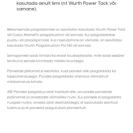
kasutada ainult liimi (nt Wurth Power Tack või
sarnane).
Betoonseinale paigaldamisel on soovitatav kasutada Wurth Power Tack
või Casco XtremeFix paigaldusliimi või sarnast. Kui paigaldatakse
puidu- või plaadipinnale, kus naelutamine on võimalik, on soovitatav
kasutada Wurth Paigaldusliimi Pro 140 või sarnast.
Seinapaneeli saab liimida ka eraldi taustaplaadile, mille saab seejärel
tervikuna seinale kinnitada näiteks kruvidega.
Paneelide jätkamist ei soovitata, kuid paneeli võib paigaldada ka
tappühendusega. Püüdke paigaldada ühendus võimalikult
märkamatule kohale.
NB:
Planeeri paigaldus alati hoolikalt ette, arvutades paneelide
paiknemist ja arvestades võimalikke nurki. Kui paneele ei paigaldata
nurgast nurka, arvesta alati otsatükkidega, et saavutada soovitud
tulemus ja et paneelid paigutuksid planeeritult.