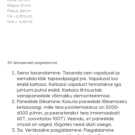
Laius: 122 mm
Kõrgus: 21 mm
Pikkus: 260 cm
1 tk = 0,3172 m2
14 tk = 4,43 m2
3D Seinapaneeli paigaldamine
Seina tasandamine: Tasanda sein vajadusel ja
eemalda kõik tapeedijäägid jne. Vajadusel loo
eraldi karkass. Karkassi vajadust hinnatakse iga
juhtumi puhul eraldi. Karkass lihtsustab
seinapaneelide võimaliku demonteerimise.
Paneelide lõikamine: Kasuta paneelide lõikamiseks
ketassaagi, mille tera pöörlemiskiirus on 5000-
6000 p/min, ja peeneteralist tera (minimaalselt
60T, soovitatav 100T). Veendu, et paneelide
otsad on sirged, lõigates need alati saega.
3a. Vertikaalne paigaldamine: Paigaldamine