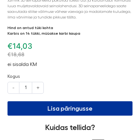
Järnvik 3D seinapaneelid pakuvad täiesti uut ja kulutõhusat võimalust
luua muljetavaldavaid seinalahendusi. 3D seinapaneelidega saate
saavutada stiilse välimuse vähese vaevaga ja madalamate kuludega,
ilma värvimise ja tundide pikkuse tööta.
Hind on antud tüki kohta
Karbis on 14 tükki, müüakse karbi kaupa
€
14,03
€
18,68
ei sisalda KM
Kogus
-
+
Lisa päringusse
Kuidas tellida?