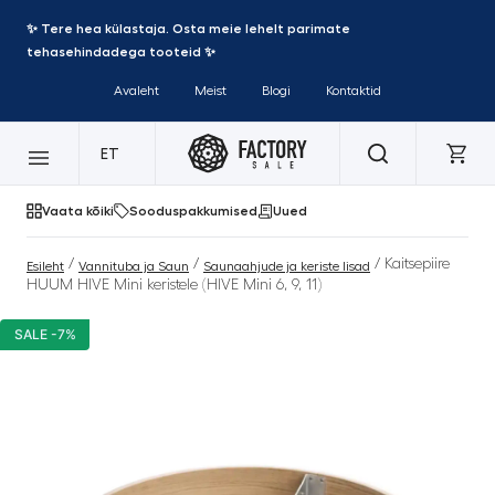
✨ Tere hea külastaja. Osta meie lehelt parimate
tehasehindadega tooteid ✨
Avaleht
Meist
Blogi
Kontaktid
ET
Vaata kõiki
Sooduspakkumised
Uued
/
/
/ Kaitsepiire
Esileht
Vannituba ja Saun
Saunaahjude ja keriste lisad
HUUM HIVE Mini keristele (HIVE Mini 6, 9, 11)
SALE -7%