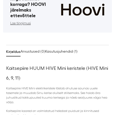
korraga? HOOVI
järelmaks
ettevõttele
Loe tingimusi
Kirjeldus
Arvustused (0)
Kasutusjuhendid (1)
Kaitsepiire HUUM HIVE Mini keristele (HIVE Mini
6, 9, 11)
Kaitsepiire HIVE Mini elektrikeristele tõstab ohutuse saunas uuele
tasemele ja muudab Sinu kerise oluliselt stiilsemaks. See hoiab ära
juhuslikud kokkupuuted kuuma kerisega ja näeb sealjuures väga hea
välja.
Kaitsepiire kaared on valmistatud heledast puidust ja kinnitused