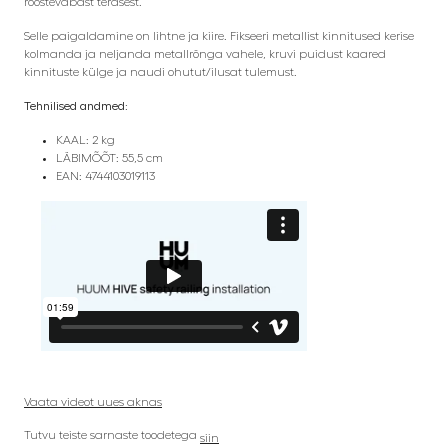
roostevabast terasest.
Selle paigaldamine on lihtne ja kiire. Fikseeri metallist kinnitused kerise
kolmanda ja neljanda metallrõnga vahele, kruvi puidust kaared
kinnituste külge ja naudi ohutut/ilusat tulemust.
Tehnilised andmed:
KAAL: 2 kg
LÄBIMÕÕT: 55,5 cm
EAN: 4744103019113
Vaata videot uues aknas
Tutvu teiste sarnaste toodetega
siin