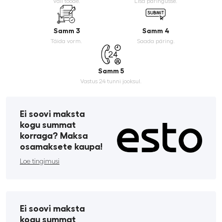
Vali toode.
Lisa päringusse.
Samm 3
Samm 4
Täida vorm.
Saada päring.
Samm 5
Vastus 24 tunni jooksul.
Ei soovi maksta
kogu summat
korraga? Maksa
osamaksete kaupa!
Loe tingimusi
Ei soovi maksta
kogu summat