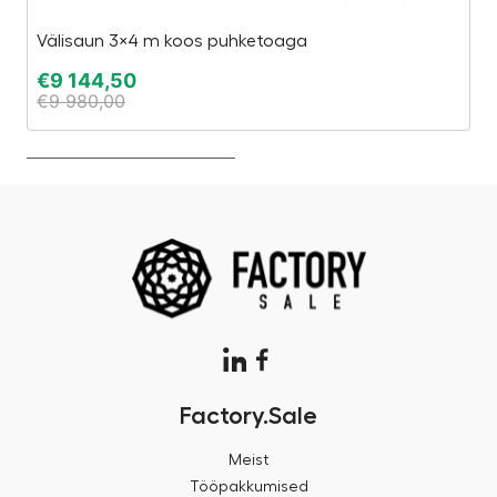
Välisaun 3×4 m koos puhketoaga
Pu
€
9 144,50
€
€
9 980,00
€
Factory.Sale
Meist
Tööpakkumised