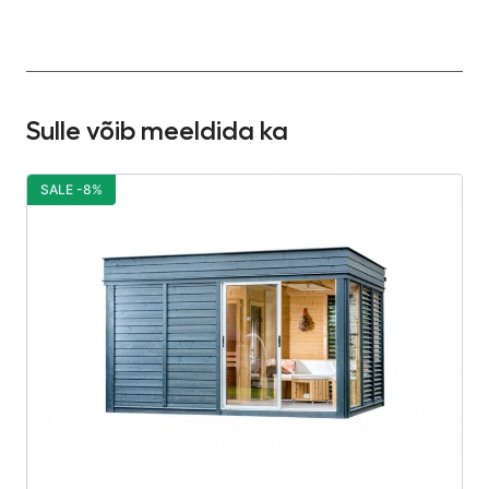
Sulle võib meeldida ka
SALE -8%
S