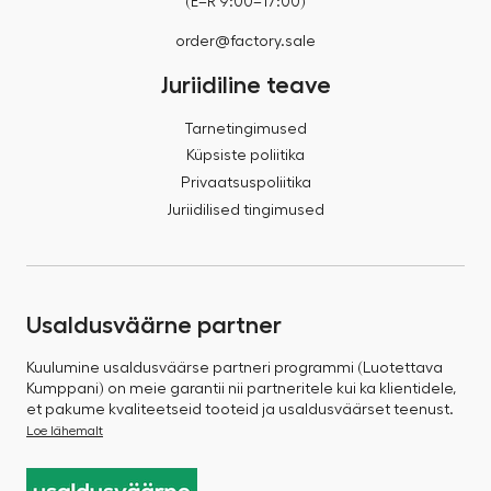
(E–R 9:00–17:00)
order@factory.sale
Juriidiline teave
Tarnetingimused
Küpsiste poliitika
Privaatsuspoliitika
Juriidilised tingimused
Usaldusväärne partner
Kuulumine usaldusväärse partneri programmi (Luotettava
Kumppani) on meie garantii nii partneritele kui ka klientidele,
et pakume kvaliteetseid tooteid ja usaldusväärset teenust.
Loe lähemalt