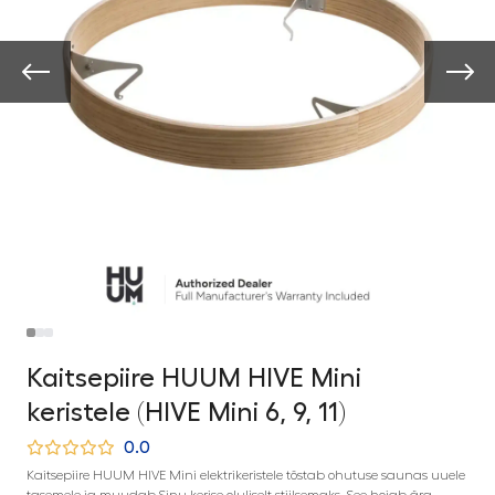
Kaitsepiire HUUM HIVE Mini
keristele (HIVE Mini 6, 9, 11)
0.0
Kaitsepiire HUUM HIVE Mini elektrikeristele tõstab ohutuse saunas uuele
tasemele ja muudab Sinu kerise oluliselt stiilsemaks. See hoiab ära