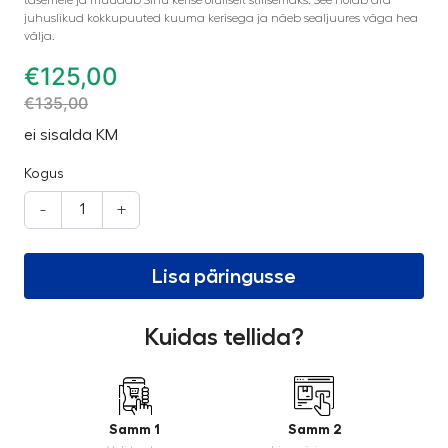
juhuslikud kokkupuuted kuuma kerisega ja näeb sealjuures väga hea
välja.
€
125,00
€
135,00
ei sisalda KM
Kogus
-
+
Lisa päringusse
Kuidas tellida?
Samm 1
Samm 2