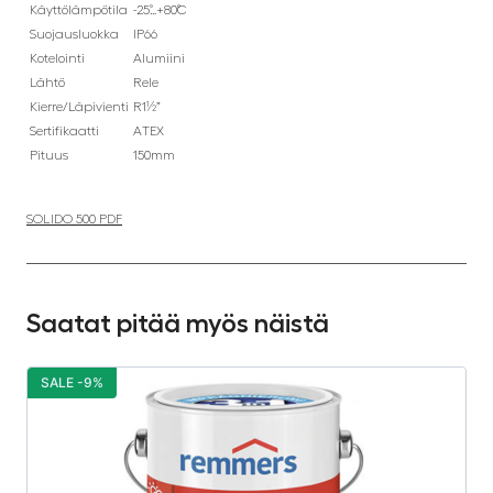
Käyttölämpötila
-25˚…+80˚C
Suojausluokka
IP66
Kotelointi
Alumiini
Lähtö
Rele
Kierre/Läpivienti
R1½”
Sertifikaatti
ATEX
Pituus
150mm
SOLIDO 500 PDF
Saatat pitää myös näistä
SALE -9%
S