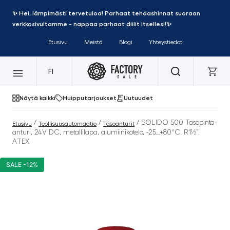
✨ Hei, lämpimästi tervetuloa! Parhaat tehdashinnat suoraan
verkkosivultamme - nappaa parhaat diilit itsellesi!✨
Etusivu
Meistä
Blogi
Yhteystiedot
FI
Näytä kaikki
Huipputarjoukset
Uutuudet
/
/
/ SOLIDO 500 Tasopinta-
Etusivu
Teollisuusautomaatio
Tasoanturit
anturi, 24V DC, metallilapa, alumiinikotelo, -25…+80°C, R1½”,
ATEX
SALE -12%