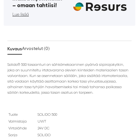
­– omaan tahtiisi!
Lue lisää
Kuvaus
Arvostelut (0)
Solido® 500 tasoanturi on sähkömekaaninen pyörivä siipirajakytkin,
joka on suunniteltu irtotavarana olevien kiinteiden materiaalien tason
valvontaan. Kun se asennetaan säiliöön, joka sisältää irtomateriaalia,
sitä voidaan käyttää osoittamaan korkea taso ylivuotosuojassa,
alhainen taso tyhjiön havaitsemiseksi tai missä tahansa paikassa
säiliön korkeudella, jossa tason osoitus on tarpeen.
Tuote
SOLIDO 500
Valmistaja
UWT
Virtalähde
24V DC
Sarja
SOLIDO