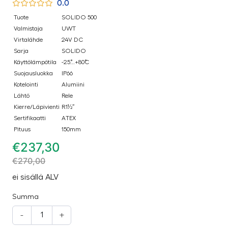
0.0
Tuote
SOLIDO 500
Valmistaja
UWT
Virtalähde
24V DC
Sarja
SOLIDO
Käyttölämpötila
-25˚...+80˚C
Suojausluokka
IP66
Kotelointi
Alumiini
Lähtö
Rele
Kierre/Läpivienti
R1½”
Sertifikaatti
ATEX
Pituus
150mm
€
237,30
€
270,00
ei sisällä ALV
Summa
-
+