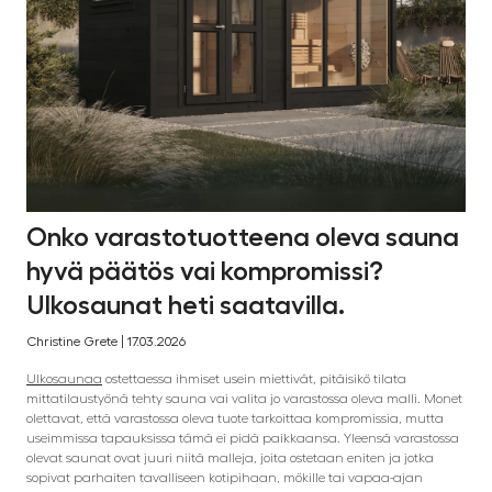
Onko varastotuotteena oleva sauna
hyvä päätös vai kompromissi?
Ulkosaunat heti saatavilla.
Christine Grete | 17.03.2026
Ulkosaunaa
ostettaessa ihmiset usein miettivät, pitäisikö tilata
mittatilaustyönä tehty sauna vai valita jo varastossa oleva malli. Monet
olettavat, että varastossa oleva tuote tarkoittaa kompromissia, mutta
useimmissa tapauksissa tämä ei pidä paikkaansa. Yleensä varastossa
olevat saunat ovat juuri niitä malleja, joita ostetaan eniten ja jotka
sopivat parhaiten tavalliseen kotipihaan, mökille tai vapaa-ajan