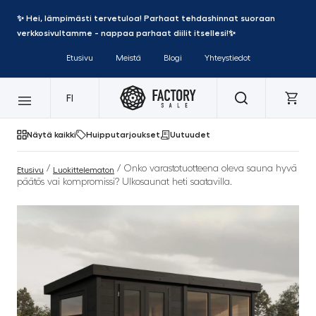
✨ Hei, lämpimästi tervetuloa! Parhaat tehdashinnat suoraan
verkkosivultamme - nappaa parhaat diilit itsellesi!✨
Etusivu
Meistä
Blogi
Yhteystiedot
FI
Näytä kaikki
Huipputarjoukset
Uutuudet
/
/ Onko varastotuotteena oleva sauna hyvä
Etusivu
Luokittelematon
päätös vai kompromissi? Ulkosaunat heti saatavilla.