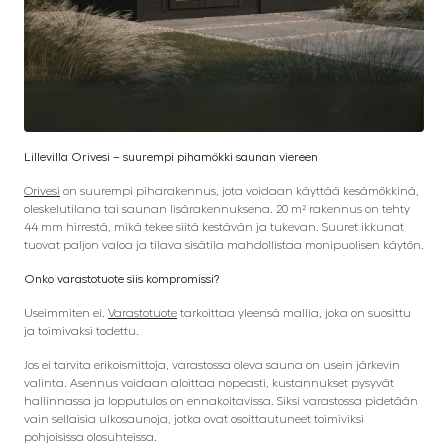
Lillevilla Orivesi – suurempi pihamökki saunan viereen
Orivesi
on suurempi piharakennus, jota voidaan käyttää kesämökkinä,
oleskelutilana tai saunan lisärakennuksena. 20 m² rakennus on tehty
44 mm hirrestä, mikä tekee siitä kestävän ja tukevan. Suuret ikkunat
tuovat paljon valoa ja tilava sisätila mahdollistaa monipuolisen käytön.
Onko varastotuote siis kompromissi?
Useimmiten ei.
Varastotuote
tarkoittaa yleensä mallia, joka on suosittu
ja toimivaksi todettu.
Jos ei tarvita erikoismittoja, varastossa oleva sauna on usein järkevin
valinta. Asennus voidaan aloittaa nopeasti, kustannukset pysyvät
hallinnassa ja lopputulos on ennakoitavissa. Siksi varastossa pidetään
vain sellaisia ulkosaunoja, jotka ovat osoittautuneet toimiviksi
pohjoisissa olosuhteissa.