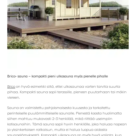
Brico- sauna – kompakti pieni ulkosauna myös pienelle pihalle
Brico
on hyvä esimerkki siitä, ettei ulkosaunaa varten tarvita suurta
pihaa. Kompakti sauna sopii terassille, pieneen puutarhaan tai mökin
viereen.
Sauna on valmistettu pohjoismaisesta kuusesta ja tarkoitettu
perinteiselle puulämmitteiselle saunalle. Pienestä koosta huolimatta
siihen mahtuu mukavasti 2–3 henkilöä, mikä riittää useimpiin
kotisaunoihin. Tämä sauna sopii hyvin henkilölle, joka haluaa nopean
ja yksinkertaisen ratkaisun, mutta ei halua luopua aidosta
saunaelämyksestä. Kompakti ulkosauna on myös hyvä valinta, kun