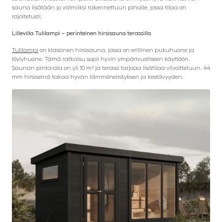
sauna lisätään jo valmiiksi rakennettuun pihalle, jossa tilaa on
rajoitetusti.
Lillevilla Tulilampi – perinteinen hirsisauna terassilla
Tulilampi
on klassinen hirsisauna, jossa on erillinen pukuhuone ja
löylyhuone. Tämä ratkaisu sopii hyvin ympärivuotiseen käyttöön.
Saunan pinta-ala on yli 10 m² ja terassi tarjoaa lisätilaa vilvoitteluun. 44
mm hirsiseinä takaa hyvän lämmöneristyksen ja kestävyyden.