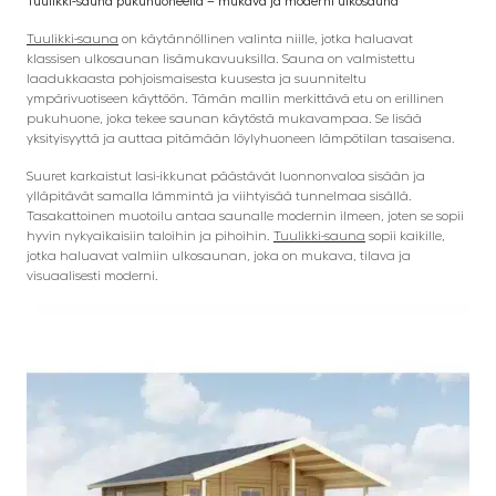
Tuulikki-sauna pukuhuoneella – mukava ja moderni ulkosauna
Tuulikki-sauna
on käytännöllinen valinta niille, jotka haluavat
klassisen ulkosaunan lisämukavuuksilla. Sauna on valmistettu
laadukkaasta pohjoismaisesta kuusesta ja suunniteltu
ympärivuotiseen käyttöön. Tämän mallin merkittävä etu on erillinen
pukuhuone, joka tekee saunan käytöstä mukavampaa. Se lisää
yksityisyyttä ja auttaa pitämään löylyhuoneen lämpötilan tasaisena.
Suuret karkaistut lasi-ikkunat päästävät luonnonvaloa sisään ja
ylläpitävät samalla lämmintä ja viihtyisää tunnelmaa sisällä.
Tasakattoinen muotoilu antaa saunalle modernin ilmeen, joten se sopii
hyvin nykyaikaisiin taloihin ja pihoihin.
Tuulikki-sauna
sopii kaikille,
jotka haluavat valmiin ulkosaunan, joka on mukava, tilava ja
visuaalisesti moderni.