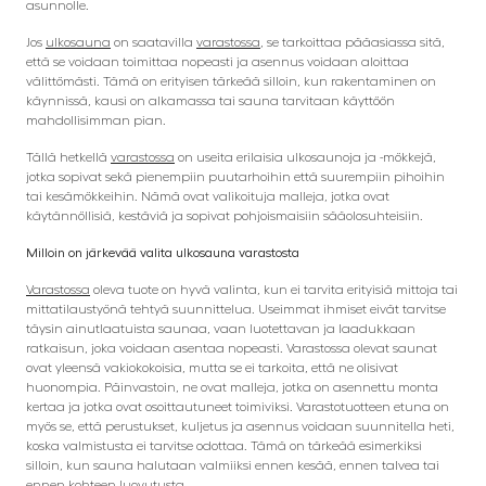
asunnolle.
Jos
ulkosauna
on saatavilla
varastossa
, se tarkoittaa pääasiassa sitä,
että se voidaan toimittaa nopeasti ja asennus voidaan aloittaa
välittömästi. Tämä on erityisen tärkeää silloin, kun rakentaminen on
käynnissä, kausi on alkamassa tai sauna tarvitaan käyttöön
mahdollisimman pian.
Tällä hetkellä
varastossa
on useita erilaisia ulkosaunoja ja -mökkejä,
jotka sopivat sekä pienempiin puutarhoihin että suurempiin pihoihin
tai kesämökkeihin. Nämä ovat valikoituja malleja, jotka ovat
käytännöllisiä, kestäviä ja sopivat pohjoismaisiin sääolosuhteisiin.
Milloin on järkevää valita ulkosauna varastosta
Varastossa
oleva tuote on hyvä valinta, kun ei tarvita erityisiä mittoja tai
mittatilaustyönä tehtyä suunnittelua. Useimmat ihmiset eivät tarvitse
täysin ainutlaatuista saunaa, vaan luotettavan ja laadukkaan
ratkaisun, joka voidaan asentaa nopeasti. Varastossa olevat saunat
ovat yleensä vakiokokoisia, mutta se ei tarkoita, että ne olisivat
huonompia. Päinvastoin, ne ovat malleja, jotka on asennettu monta
kertaa ja jotka ovat osoittautuneet toimiviksi. Varastotuotteen etuna on
myös se, että perustukset, kuljetus ja asennus voidaan suunnitella heti,
koska valmistusta ei tarvitse odottaa. Tämä on tärkeää esimerkiksi
silloin, kun sauna halutaan valmiiksi ennen kesää, ennen talvea tai
ennen kohteen luovutusta.