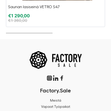
Saunan lasiseinä VETRO S47
Es
€
1 290,00
€
€
1 360,00
€
Factory.Sale
Meistä
Vapaat Työpaikat