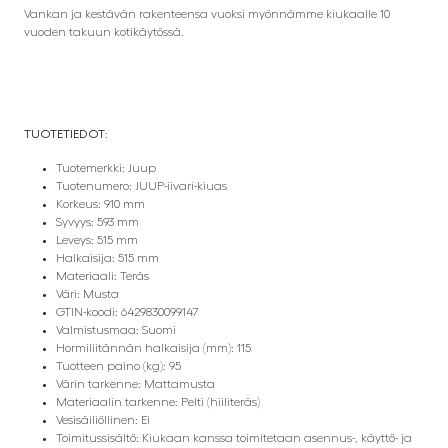
Vankan ja kestävän rakenteensa vuoksi myönnämme kiukaalle 10
vuoden takuun kotikäytössä.
TUOTETIEDOT:
Tuotemerkki: Juup
Tuotenumero: JUUP-iivari-kiuas
Korkeus: 910 mm
Syvyys: 593 mm
Leveys: 515 mm
Halkaisija: 515 mm
Materiaali: Teräs
Väri: Musta
GTIN-koodi: 6429830099147
Valmistusmaa: Suomi
Hormiliitännän halkaisija (mm): 115
Tuotteen paino (kg): 95
Värin tarkenne: Mattamusta
Materiaalin tarkenne: Pelti (hiiliteräs)
Vesisäiliöllinen: Ei
Toimitussisältö: Kiukaan kanssa toimitetaan asennus-, käyttö- ja