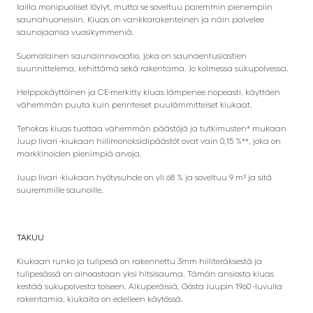
lailla monipuoliset löylyt, mutta se soveltuu paremmin pienempiin
saunahuoneisiin. Kiuas on vankkarakenteinen ja näin palvelee
saunojaansa vuosikymmeniä.
Suomalainen saunainnovaatio, joka on saunaentusiastien
suunnittelema, kehittämä sekä rakentama. Jo kolmessa sukupolvessa.
Helppokäyttöinen ja CE-merkitty kiuas lämpenee nopeasti, käyttäen
vähemmän puuta kuin perinteiset puulämmitteiset kiukaat.
Tehokas kiuas tuottaa vähemmän päästöjä ja tutkimusten* mukaan
Juup Iivari -kiukaan hiilimonoksidipäästöt ovat vain 0,15 %**, joka on
markkinoiden pienimpiä arvoja.
Juup Iivari -kiukaan hyötysuhde on yli 68 % ja soveltuu 9 m³ ja sitä
suuremmille saunoille.
TAKUU
Kiukaan runko ja tulipesä on rakennettu 3mm hiiliteräksestä ja
tulipesässä on ainoastaan yksi hitsisauma. Tämän ansiosta kiuas
kestää sukupolvesta toiseen. Alkuperäisiä, Gösta Juupin 1960 -luvulla
rakentamia, kiukaita on edelleen käytössä.