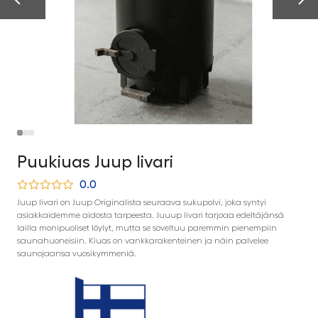
Puukiuas Juup Iivari
0.0
Juup Iivari on Juup Originalista seuraava sukupolvi, joka syntyi
asiakkaidemme aidosta tarpeesta. Juuup Iivari tarjoaa edeltäjänsä
lailla monipuoliset löylyt, mutta se soveltuu paremmin pienempiin
saunahuoneisiin. Kiuas on vankkarakenteinen ja näin palvelee
saunojaansa vuosikymmeniä.