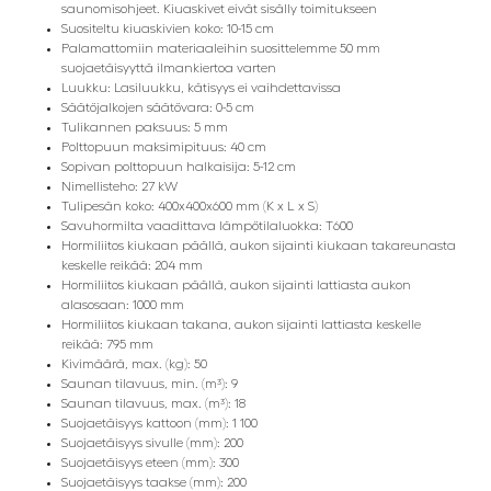
saunomisohjeet. Kiuaskivet eivät sisälly toimitukseen
Suositeltu kiuaskivien koko: 10-15 cm
Palamattomiin materiaaleihin suosittelemme 50 mm
suojaetäisyyttä ilmankiertoa varten
Luukku: Lasiluukku, kätisyys ei vaihdettavissa
Säätöjalkojen säätövara: 0-5 cm
Tulikannen paksuus: 5 mm
Polttopuun maksimipituus: 40 cm
Sopivan polttopuun halkaisija: 5-12 cm
Nimellisteho: 27 kW
Tulipesän koko: 400x400x600 mm (K x L x S)
Savuhormilta vaadittava lämpötilaluokka: T600
Hormiliitos kiukaan päällä, aukon sijainti kiukaan takareunasta
keskelle reikää: 204 mm
Hormiliitos kiukaan päällä, aukon sijainti lattiasta aukon
alasosaan: 1000 mm
Hormiliitos kiukaan takana, aukon sijainti lattiasta keskelle
reikää: 795 mm
Kivimäärä, max. (kg): 50
Saunan tilavuus, min. (m³): 9
Saunan tilavuus, max. (m³): 18
Suojaetäisyys kattoon (mm): 1 100
Suojaetäisyys sivulle (mm): 200
Suojaetäisyys eteen (mm): 300
Suojaetäisyys taakse (mm): 200