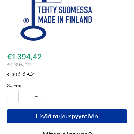
€
1 394,42
€
1 395,00
ei sisällä ALV
Summa
-
+
Lisää tarjouspyyntöön