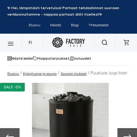
✨ Hei, lämpimästi tervetuloa! Parhaat tehdashinnat suoraan
verkkosivultamme - nappaa parhaat diilit itsellesi!✨
Etusivu
Meistä
Blogi
Yhteystiedot
FI
Näytä kaikki
Huipputarjoukset
Uutuudet
/
/
/ Puukiuas Juup Iivari
Etusivu
Kylpyhuone ja sauna
Saunan kiukaat
SALE -0%