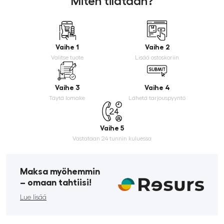
Miten tilataan?
Vaihe 1
Vaihe 2
Valitse tuote
Lisää ostoskoriin
Vaihe 3
Vaihe 4
Täytä lomake
Lähetä tarjouspyyntö
Vaihe 5
Vastataan 24 tunnin kuluessa
Maksa myöhemmin
­– omaan tahtiisi!
Lue lisää