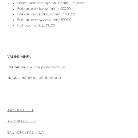
Hormiliitännän sijainti: Päällä, Takana
Pakkauksen leveys (mm): 600,00
Pakkauksen korkeus (mm): 1 100,00
Pakkauksen syvyys (mm): 800,00
Rahtipaino (kg): 110,00
VALINNAINEN:
Hormiliitin:
sivu- tai pystyasennus
Kahvat:
mänty tai pähkinäpuu
KÄYTTÖOHJEET
ASENNUSOHJEET
SAUNOJAN KÄSIKIRJA