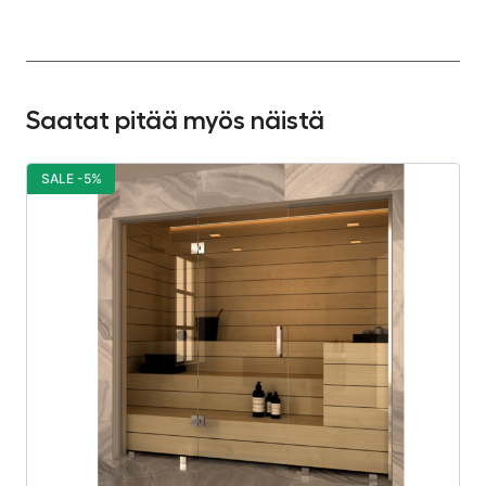
Saatat pitää myös näistä
SALE -5%
S