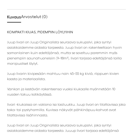
Kuvaus
Arvostelut (0)
KOMPAKTI KIUAS, PIDEMPIIN LÖYLYIHIN
Juup Iivari on Juup Originalista seuraava sukupolvi, joka syntyi
asiakkaidemme aidosta tarpeesta. Juup Iivari on rakenteeltaan hyvin
samanlainen kuin edeltäjänsä, mutta se soveltuu paremmin myös
pienempiin saunahuoneisiin (9–18m³). Iivari tarjoaa edeltäjänsä lailla
monipuoliset löylyt.
Juup Iivarin kivipesään mahtuu noin 45–55 kg kiviä, riippuen kivien
koosta ja materiaalista.
Vankan ja kestävän rakenteensa vuoksi kiukaalle myönnetään 10
vuoden takuu kotikäytössä.
Iivari -kiukaissa on vakiona iso lasiluukku. Juup Iivari on tilattavissa joka
taka- tai pystyhormilla. Kuvissa näkyvät pähkinäpuu-kahvat ovat
tilattavissa lisähinnasta.
Juup Iivari on Juup Originalista seuraava sukupolvi, joka syntyi
asiakkaidemme aidosta tarpeesta. Juuup Iivari tarjoaa edeltäjänsä