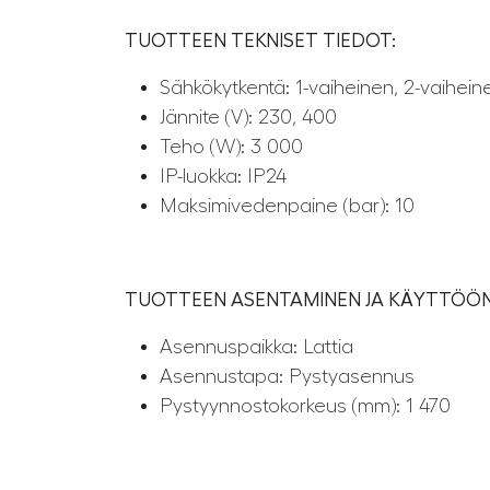
TUOTTEEN TEKNISET TIEDOT:
Sähkökytkentä: 1-vaiheinen, 2-vaihein
Jännite (V): 230, 400
Teho (W): 3 000
IP-luokka: IP24
Maksimivedenpaine (bar): 10
TUOTTEEN ASENTAMINEN JA KÄYTTÖÖ
Asennuspaikka: Lattia
Asennustapa: Pystyasennus
Pystyynnostokorkeus (mm): 1 470