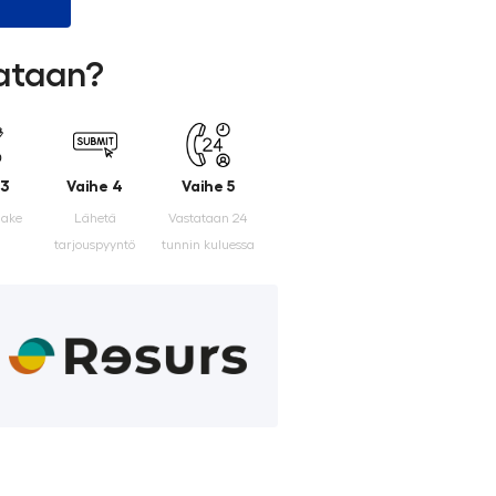
lataan?
 3
Vaihe 4
Vaihe 5
make
Lähetä
Vastataan 24
tarjouspyyntö
tunnin kuluessa