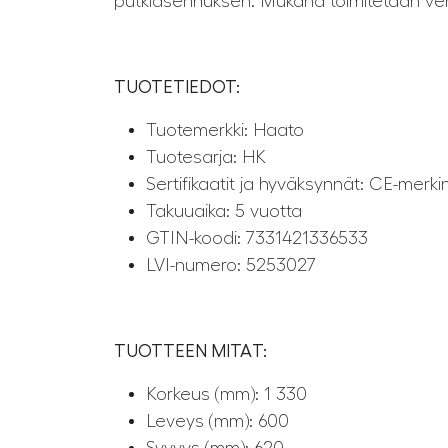
putkiasennuksen. Mukana toimitetaan ven
TUOTETIEDOT:
Tuotemerkki: Haato
Tuotesarja: HK
Sertifikaatit ja hyväksynnät: CE-merki
Takuuaika: 5 vuotta
GTIN-koodi: 7331421336533
LVI-numero: 5253027
TUOTTEEN MITAT:
Korkeus (mm): 1 330
Leveys (mm): 600