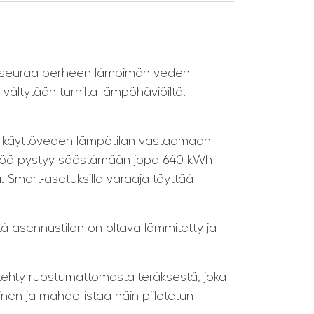
s seuraa perheen lämpimän veden
vältytään turhilta lämpöhäviöiltä.
aa käyttöveden lämpötilan vastaamaan
 sähköä pystyy säästämään jopa 640 kWh
 Smart-asetuksilla varaaja täyttää
tä asennustilan on oltava lämmitetty ja
 tehty ruostumattomasta teräksestä, joka
en ja mahdollistaa näin piilotetun