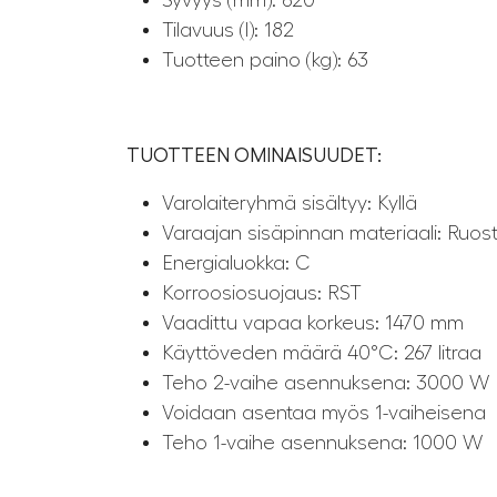
Syvyys (mm): 620
Tilavuus (l): 182
Tuotteen paino (kg): 63
TUOTTEEN OMINAISUUDET:
Varolaiteryhmä sisältyy: Kyllä
Varaajan sisäpinnan materiaali: Ruos
Energialuokka: C
Korroosiosuojaus: RST
Vaadittu vapaa korkeus: 1470 mm
Käyttöveden määrä 40°C: 267 litraa
Teho 2-vaihe asennuksena: 3000 W
Voidaan asentaa myös 1-vaiheisena
Teho 1-vaihe asennuksena: 1000 W