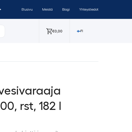
✨
Etusivu
Meistä
Blogi
Yhteystiedot
€
0,00
FI
vesivaraaja
, rst, 182 l