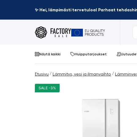
✨ Hei, lämpimästi tervetuloa! Parhaat tehdashin
Näytä kaikki
Huipputarjoukset
Uutuude
/
/
Etusivu
Lämmitys, vesi ja ilmanvaihto
Lämminves
SALE -3%