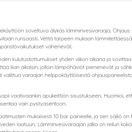
ekäyttöön soveltuva älykäs lämminvesivaraaja. Ohjau
arvitaan runsaasti. Vettä tarpeen mukaan lämmitettäessä 
päristövaikutukset vähenevät.
eden kulutustottumukset yhden viikon aikana ja sovitt
mmittää liian aikaisin, jolloin lämpöhäviöt pienenevät ja
 valittua varaajan helppokäyttöisestä ohjauspaneelista.
sopii vaativaankin apukeittiön sisustukseen. Huomioi, et
 asentaa vain pystyasentoon.
atimusten mukaisesti 10 bar paineelle, ja sen säiliö on
eden laatuun. Lämminvesivaraajan jalka on reilun kokoin