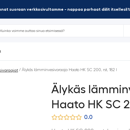
nat suoraan verkkosivultamme - nappaa parhaat diilit itsellesi!
t
/ Älykäs lämminvesivaraaja Haato HK SC 200, rst, 182 l
ivaraajat
Älykäs lämmin
Haato HK SC 200
0.0