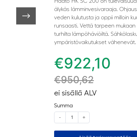
Haato HK SC 200 on tulevaisuud
älykäs lämminvesivaraaja. Ohja
veden kulutusta ja op­pii milloin 
runsaasti. Vettä tarpeen mukaan
turhilta lämpöhäviöiltä. Sähkölas
ympäristövaikutukset vähenevät.
€
922,10
€
950,62
ei sisällä ALV
Summa
-
+