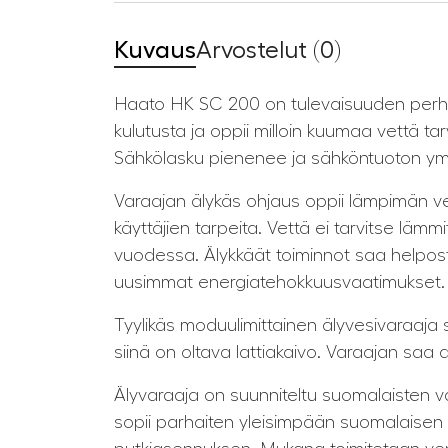
Kuvaus
Arvostelut (0)
Haato HK SC 200 on tulevaisuuden perh
kulutusta ja op­pii milloin kuumaa vettä t
Sähkölasku piene­nee ja sähköntuoton ym
Varaajan älykäs ohjaus oppii lämpimän v
käyttäjien tarpeita. Vettä ei tarvitse lä
vuodessa. Älykkäät toiminnot saa helposti
uusimmat energiatehokkuusvaatimukset.
Tyylikäs moduulimittainen älyvesivaraaja 
siinä on oltava lattiakaivo. Varaajan saa
Älyvaraaja on suunniteltu suomalaisten va
sopii parhaiten yleisimpään suomalaisen v