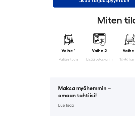
Lisää tarjouspyyntöön
Miten ti
Vaihe 1
Vaihe 2
Vaihe
Valitse tuote
Lisää ostoskoriin
Täytä lo
Maksa myöhemmin ­–
omaan tahtiisi!
Lue lisää