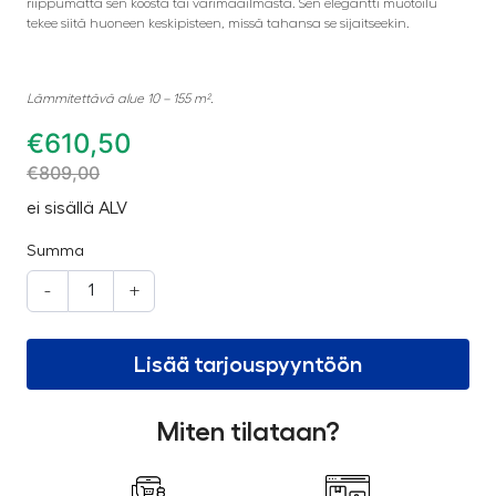
riippumatta sen koosta tai värimaailmasta. Sen elegantti muotoilu
tekee siitä huoneen keskipisteen, missä tahansa se sijaitseekin.
Lämmitettävä alue 10 – 155 m².
€
610,50
€
809,00
ei sisällä ALV
Summa
-
+
Lisää tarjouspyyntöön
Miten tilataan?