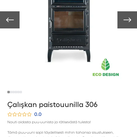
Çalışkan paistouunilla 306
0.0
Nauti aidosta puu-uunista ja rätisevästä tulesta!
Tämä puu-uuni sopii täydellisesti mihin tahansa sisustukseen,