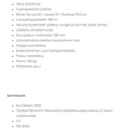
Teho: 12,870 kW
Tulenkestävät tulitiilet
Mitat: Syvyys 52 × Leveys 57 × Korkeus 117,5 cm
Lämpökapasiteetti: 128 m²
Valurautaiset osat (ylälevy, rungot ja kannet, jalat, arina)
Lasitettu emalipinnoite
Savupiipun halkaisija: 130 mm
Lämpöshokkia kestävä keraaminen lasi
Helppo puhdistaa
Kaksivaiheinen uuni lämpömittarilla
Paksu metallilevy
Paino: 130 kg
Polttoaine: puu
Sertifikaatit:
Eco Design 2022
Täyttää BlmSchV (liittovaltion päästönsuojeluasetus) 2. tason
vaatimukset
CE
15a B-VG