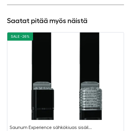
Saatat pitää myös näistä
SALE -26%
S
Saunum Experience sähkökiuas sisäil...
2,