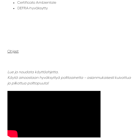
Certificato Ambientale
DEFRA-hyväksytty
Ohjeet
Lue ja noudata käyttöohjetta.
Käytä ainoastaan hyväksyttyä polttoainetta – asianmukaisesti kuivattua
ja pilkottua polttopuuta!