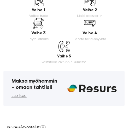
Vaihe 1
Vaihe 2
Valitse tuote
Lisää ostoskoriin
Vaihe 3
Vaihe 4
Täytä lomake
Lähetä tarjouspyyntö
Vaihe 5
Vastataan 24 tunnin kuluessa
Maksa myöhemmin
­– omaan tahtiisi!
Lue lisää
Kuvaus
Arvostelut (0)