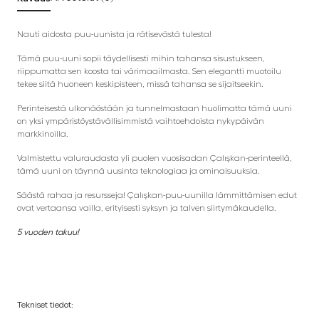
Nauti aidosta puu-uunista ja rätisevästä tulesta!
Tämä puu-uuni sopii täydellisesti mihin tahansa sisustukseen,
riippumatta sen koosta tai värimaailmasta. Sen elegantti muotoilu
tekee siitä huoneen keskipisteen, missä tahansa se sijaitseekin.
Perinteisestä ulkonäöstään ja tunnelmastaan huolimatta tämä uuni
on yksi ympäristöystävällisimmistä vaihtoehdoista nykypäivän
markkinoilla.
Valmistettu valuraudasta yli puolen vuosisadan Çalışkan-perinteellä,
tämä uuni on täynnä uusinta teknologiaa ja ominaisuuksia.
Säästä rahaa ja resursseja! Çalışkan-puu-uunilla lämmittämisen edut
ovat vertaansa vailla, erityisesti syksyn ja talven siirtymäkaudella.
5 vuoden takuu!
Tekniset tiedot: