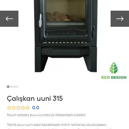
Çalışkan uuni 315
0.0
Nauti aidosta puu-uunista ja rätisevästä tulesta!
Tämä puu-uuni sopii täydellisesti mihin tahansa sisustukseen,