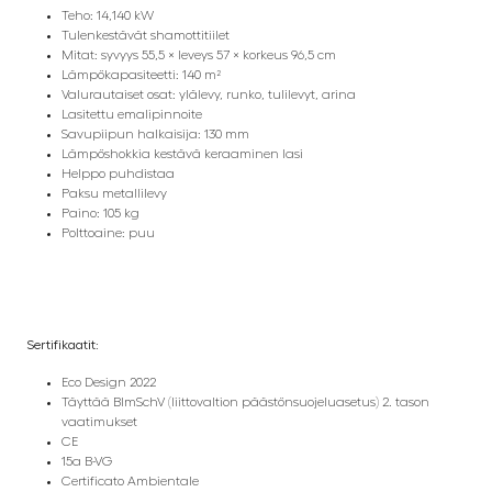
Teho: 14,140 kW
Tulenkestävät shamottitiilet
Mitat: syvyys 55,5 × leveys 57 × korkeus 96,5 cm
Lämpökapasiteetti: 140 m²
Valurautaiset osat: ylälevy, runko, tulilevyt, arina
Lasitettu emalipinnoite
Savupiipun halkaisija: 130 mm
Lämpöshokkia kestävä keraaminen lasi
Helppo puhdistaa
Paksu metallilevy
Paino: 105 kg
Polttoaine: puu
Sertifikaatit:
Eco Design 2022
Täyttää BlmSchV (liittovaltion päästönsuojeluasetus) 2. tason
vaatimukset
CE
15a B-VG
Certificato Ambientale