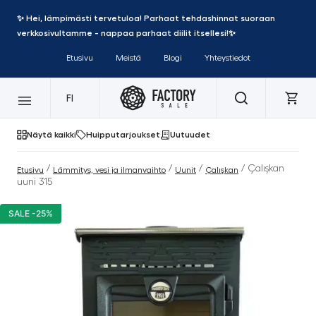
✨ Hei, lämpimästi tervetuloa! Parhaat tehdashinnat suoraan
verkkosivultamme - nappaa parhaat diilit itsellesi!✨
Etusivu
Meistä
Blogi
Yhteystiedot
FI
Näytä kaikki
Huipputarjoukset
Uutuudet
/
/
/
/ Çalışkan
Etusivu
Lämmitys, vesi ja ilmanvaihto
Uunit
Çalışkan
uuni 315
SALE -25%