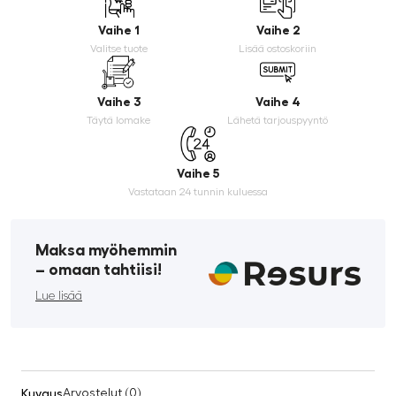
Vaihe 1
Vaihe 2
Valitse tuote
Lisää ostoskoriin
Vaihe 3
Vaihe 4
Täytä lomake
Lähetä tarjouspyyntö
Vaihe 5
Vastataan 24 tunnin kuluessa
Maksa myöhemmin
­– omaan tahtiisi!
Lue lisää
Kuvaus
Arvostelut (0)