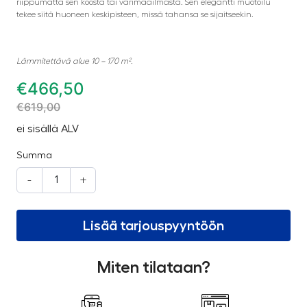
riippumatta sen koosta tai värimaailmasta. Sen elegantti muotoilu
tekee siitä huoneen keskipisteen, missä tahansa se sijaitseekin.
Lämmitettävä alue 10 – 170 m².
€
466,50
€
619,00
ei sisällä ALV
Summa
-
+
Lisää tarjouspyyntöön
Miten tilataan?