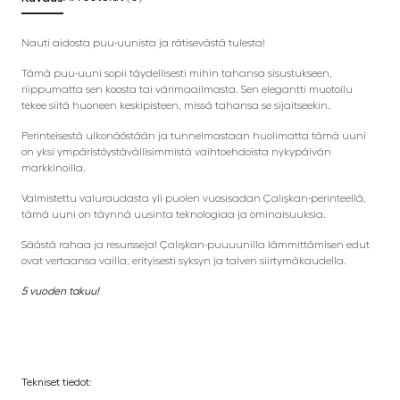
Nauti aidosta puu-uunista ja rätisevästä tulesta!
Tämä puu-uuni sopii täydellisesti mihin tahansa sisustukseen,
riippumatta sen koosta tai värimaailmasta. Sen elegantti muotoilu
tekee siitä huoneen keskipisteen, missä tahansa se sijaitseekin.
Perinteisestä ulkonäöstään ja tunnelmastaan huolimatta tämä uuni
on yksi ympäristöystävällisimmistä vaihtoehdoista nykypäivän
markkinoilla.
Valmistettu valuraudasta yli puolen vuosisadan Çalışkan-perinteellä,
tämä uuni on täynnä uusinta teknologiaa ja ominaisuuksia.
Säästä rahaa ja resursseja! Çalışkan-puuuunilla lämmittämisen edut
ovat vertaansa vailla, erityisesti syksyn ja talven siirtymäkaudella.
5 vuoden takuu!
Tekniset tiedot: