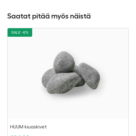
Saatat pitää myös näistä
SALE -6%
S
HUUM kiuaskivet
Sa