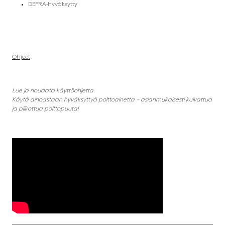
DEFRA-hyväksytty
Ohjeet
Lue ja noudata käyttöohjetta.
Käytä ainoastaan hyväksyttyä polttoainetta – asianmukaisesti kuivattua
ja pilkottua polttopuuta!