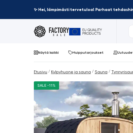
✨ Hei, lämpimästi tervetuloa! Parhaat tehdashin
Näytä kaikki
Huipputarjoukset
Uutuude
/
/
/
Etusivu
Kylpyhuone ja sauna
Sauna
Tynnyrisau
SALE -11%