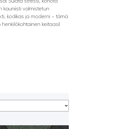
sa! Sulata stressi, kohota
n kauniisti valmistetun
i, kodikas ja moderni – tämä
 henkilökohtainen keitaasi!