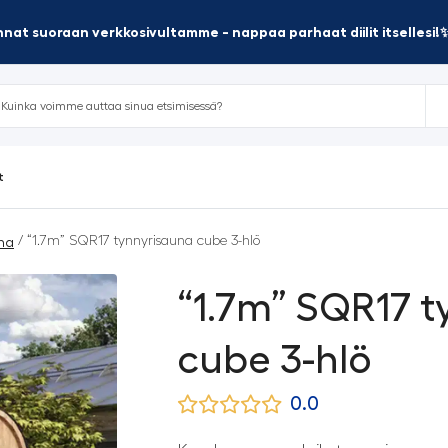
nat suoraan verkkosivultamme - nappaa parhaat diilit itsellesi!
t
/ “1.7m” SQR17 tynnyrisauna cube 3-hlö
na
“1.7m” SQR17 
cube 3-hlö
0.0