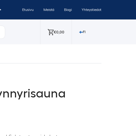
✨
Etusivu
Meistä
Blogi
Yhteystiedot
€
0,00
FI
tynnyrisauna