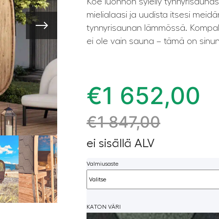
Koe luonnon syleily tynnyrisaunas
mielialaasi ja uudista itsesi meidä
tynnyrisaunan lämmössä. Kompakt
ei ole vain sauna – tämä on sinun
€
1 652,00
€
1 847,00
ei sisällä ALV
Valmiusaste
KATON VÄRI