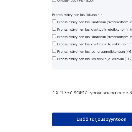
Ulkolamppu (+€ 48.00)
Pronssinsävyinen lasi ikkunoihin
Pronssinsävyinen lasi kiinteisiin (avaamattomiin
Pronssinsävyinen lasi avattaviin etuikkunoihin 
Pronssinsävyinen lasi kiinteisiin (avaamattomii
Pronssinsävyinen lasi avattaviin takaikkunoihin
Pronssinsävyinen lasi panoraamaikkunaan (+€ 
Pronssinsävyinen lasi lasiseiniin ja lasioviin (+€ 
1 X "1.7m" SQR17 tynnyrisauna cube 3
Lisää tarjouspyyntöön