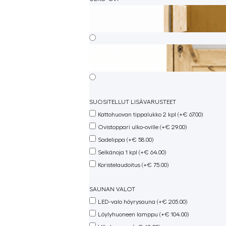
SUOSITELLUT LISÄVARUSTEET
Kattohuovan tippalukko 2 kpl (+€ 67.00)
Ovistoppari ulko-oville (+€ 29.00)
Sadelippa (+€ 58.00)
Selkänoja 1 kpl (+€ 64.00)
Koristelaudoitus (+€ 75.00)
SAUNAN VALOT
LED-valo höyrysauna (+€ 205.00)
Löylyhuoneen lamppu (+€ 104.00)