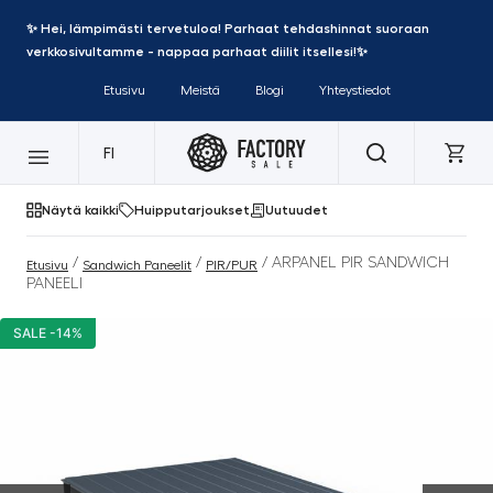
✨ Hei, lämpimästi tervetuloa! Parhaat tehdashinnat suoraan
verkkosivultamme - nappaa parhaat diilit itsellesi!✨
Etusivu
Meistä
Blogi
Yhteystiedot
FI
Näytä kaikki
Huipputarjoukset
Uutuudet
/
/
/ ARPANEL PIR SANDWICH
Etusivu
Sandwich Paneelit
PIR/PUR
PANEELI
SALE -14%