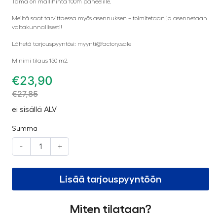
Tämä on mallihinta 100m paneelille.
Meiltä saat tarvittaessa myös asennuksen – toimitetaan ja asennetaan
valtakunnallisesti!
Lähetä tarjouspyyntösi: myynti@factory.sale
Minimi tilaus 150 m2.
€
23,90
€
27,85
ei sisällä ALV
Summa
-
+
Lisää tarjouspyyntöön
Miten tilataan?