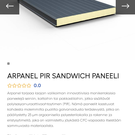
ARPANEL PIR SANDWICH PANEELI
0.0
Arpanel tarjoaa laajan valikoiman innovatiivisia monikerroksisia
paneelejä seiniin, kattoihin tai pakkastiloihin, jotka sisältävät
polyisosyanuraattivaahtoytimen (PIR). Nämä paneelit koostuvat
kahdesta molemmilta puolilta galvanoidusta teräslevystä, jotka on
päällystetty 25 µm orgaanisella polyesterilakalla ja rakenne- ja
eristysytimellä, joka on valmistettu jäykästä CFC-vapaasta itsestään
sammuvasta materiaalista.