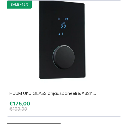
SALE -12%
S
HUUM UKU GLASS ohjauspaneeli &#8211...
S
€
175,00
€
€
199,00
€