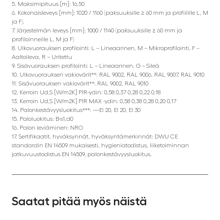
5. Maksimipituus [m]: 16,50
6. Kokonaisleveys [mm]: 1020 / 1160 (paksuuksille ≥ 60 mm ja profiilille L, M
ja F).
7. Järjestelmän leveys [mm]: 1000 / 1140 (paksuuksille ≥ 60 mm ja
profiloinneille L, M ja F)
8. Ulkovuorauksen profilointi: L – Lineaarinen, M – Mikroprofilointi, F –
Aaltoileva, R – Uritettu
9. Sisävuorauksen profilointi: L – Lineaarinen, G – Sileä
10. Ulkovuorauksen vakiovärit**: RAL 9002, RAL 9006, RAL 9007, RAL 9010
11. Sisävuorauksen vakiovärit**: RAL 9002, RAL 9010
12. Kerroin Ud,S [W/m2K] PIR-ydin: 0,58 0,37 0,28 0,22 0,18
13. Kerroin Ud,S [W/m2K] PIR MAX -ydin: 0,58 0,38 0,28 0,20 0,17
14. Palonkestävyysluokitus***: —EI 20, EI 20, EI 30
15. Paloluokitus: B-s1,d0
16. Palon leviäminen: NRO
17. Sertifikaatit, hyväksynnät, hyväksyntämerkinnät: DWU CE
standardin EN 14509 mukaisesti, hygieniatodistus, liiketoiminnan
jatkuvuustodistus EN 14509, palonkestävyysluokitus.
Saatat pitää myös näistä