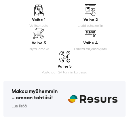
Vaihe 1
Vaihe 2
Valitse tuote
Lisää ostoskoriin
Vaihe 3
Vaihe 4
Täytä lomake
Lähetä tarjouspyyntö
Vaihe 5
Vastataan 24 tunnin kuluessa
Maksa myöhemmin
­– omaan tahtiisi!
Lue lisää