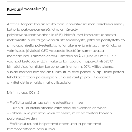
Kuvaus
Arvostelut (0)
Arpanel tarjoaa laajan valikoiman innovatiivisia monikerroksisia seinä-,
katto- ja pakkas-paneeleä, jotka on täytetty
polyisosyanuraattivaahdolla (PIR). Nämä levyt koostuvat kahdesta
molemmilta puolilta galvanoidusta teräslevystä, jotka on päällystetty 25
µm orgaanisella polyesterilakalla ja rakenne- ja eristysytimellä, joka on
valmistettu jäykästä CFC-vapaasta itsestään sammuvasta
materiaalista. Lämmönjohtavuuskerroin on λ = 0,022 W / m * K. PIR-
vaahdot kestävät erittäin korkeita lämpötiloja, hajoavat yli 325ºC
lämpötiloissa ja niiden karbonoituminen on n. 50%. Hiilivetykerros
suojaa korkean lämpötilan tunkeutumiselta paneelin läpi, mikä johtaa
tehokkaampaan palosuojaan. Erilaiset värit ja profiilit avaavat
arkkitehdeille erilaisia mahdollisuuksia.
Minimitilaus 150 m2
– Profiloitu pelti antaa seinille esteettisen ilmeen
– Lukon suuri profilointisäde varmistaa peltikannen eheyden
– Kaksoislukko yhdistää kaksi paneelia, mikä varmistaa korkean
palonkestävyyden
– Profiloidut reunat helpottavat asennusta ja parantavat
lämmöneristysominaisuuksia