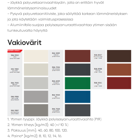
– Jäykkä polyuretaanivaahtoydin, jolla on erittäin hyvät
lämmöneristysominaisuudet
– Pysyvä polyuretaanitiiviste, joka säilyttää korkean lämmöneristyksen
ja jota käytetään valmistusprosessissa
– Alumiinifolio suojaa polyisosyanuraattivaahtoa ytimen sisään
tunkeutuvalta höyryltä
Vakiovärit
1. Ytimen tyyppi: Jäykkä polyisosyanuraattivaahto (PIR)
2. Ytimen tiheys [kg/m3]: 40 (+/-10 %)
3. Paksuus [mm]: 40, 60, 80, 100, 120.
4. Paino* [kg/m2]: 8, 10, 12, 14, 16.