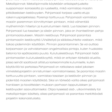
Metallipinnat: Metallipinnoille käytetään erikoispohjusteita
suojaamaan korroosiolta ja ruosteelta, mikä varmistaa maalin
pitkäkestoisen kestävyyden. Pohjamaali tarjoaa useita etuja
rakennusprojekteissa: Parempi tarttuvuus: Pohjamaali varmistaa
maalin paremman kiinnittymisen pintaan, mikä vähentää
myöhemmän hilseilyn ja kuoriutumisen riskiä. Luo tasaisen pinnan:
Pohjamaali luo tasaisen ja sileän pinnan, joka on ihanteellinen pohja
pintamaalaukseen. Maalin kestävyys: Pohjamaali parantaa
pintamaalin kestävyyttä UV-säteilyä ja sääolosuhteita vastaan, mikä
takaa pidemmän käyttöiän. Pinnan parantaminen: Se voi auttaa
korjaamaan ja vahvistamaan ongelmallisia pintoja, kuten huokoista
betonia tai epätasaista puuta. Kulutuskestävyys: Pohjamaali lisää
pintamaalien kulutuskestävyyttä, mikä on erityisen tärkeää alueilla,
joissa seinät saattavat altistua korkeammalle kulumiselle, kuten
käytävillä tai portaissa.Pohjamaali on ratkaiseva askel jokaisen
viimeistelyprojektin onnistumisen varmistamisessa. Se parantaa maalin
tarttuvuutta pintaan, varmistaa tasaisen ja kestävän pinnan ja
pidentää maalien käyttöikää. Siksi on tärkeää valita oikea pohjamaali
hankkeen ja tavoitteiden mukaan parhaan lopputuloksen ja
kestävyyden saavuttamiseksi. Olipa kyseessä sisä-, ulkoviimeistely tai
metallipintojen käsittely, oikea pohjamaali voi parantaa merkittävästi
projektin kokonaistulosta.