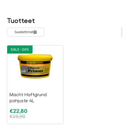
Tuotteet
Suodattimet
SALE -24%
Macht Haftgrund
pohjuste 4L
€
22,80
€
29,90