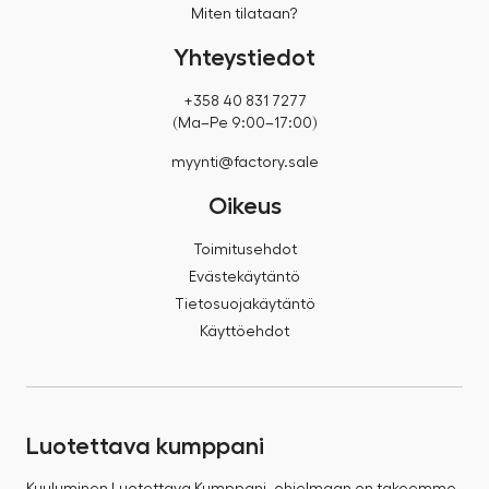
Miten tilataan?
Yhteystiedot
+358 40 831 7277
(Ma–Pe 9:00–17:00)
myynti@factory.sale
Oikeus
Toimitusehdot
Evästekäytäntö
Tietosuojakäytäntö
Käyttöehdot
Luotettava kumppani
Kuuluminen Luotettava Kumppani -ohjelmaan on takeemme