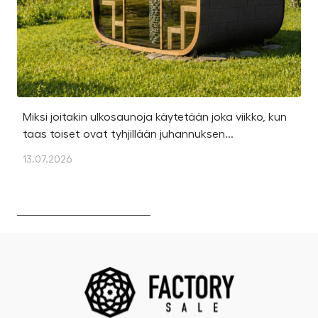
Miksi joitakin ulkosaunoja käytetään joka viikko, kun
Ka
taas toiset ovat tyhjillään juhannuksen...
u
os
13.07.2026
13