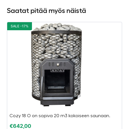
Saatat pitää myös näistä
SALE -17%
S
Cozy 18 O on sopiva 20 m3 kokoiseen saunaan.
Ha
Ha
€
642,00