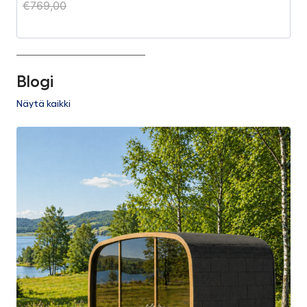
€
769,00
€
€
Blogi
Näytä kaikki