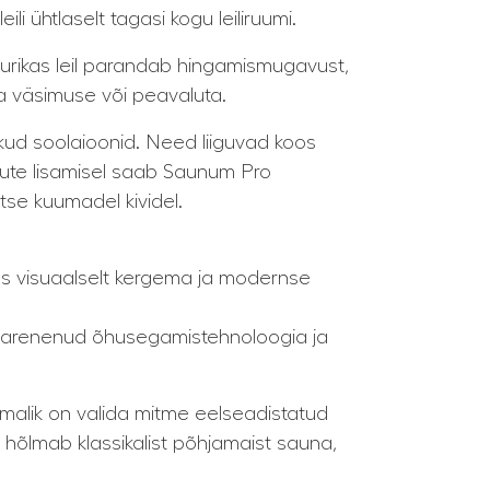
 ühtlaselt tagasi kogu leiliruumi.
kurikas leil parandab hingamismugavust,
a väsimuse või peavaluta.
kud soolaioonid. Need liiguvad koos
kute lisamisel saab Saunum Pro
otse kuumadel kividel.
koos visuaalselt kergema ja modernse
ama arenenud õhusegamistehnoloogia ja
imalik on valida mitme eelseadistatud
õlmab klassikalist põhjamaist sauna,