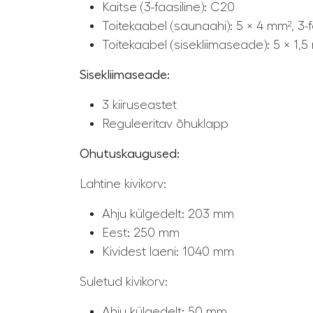
Kaitse (3-faasiline): C20
Toitekaabel (saunaahi): 5 × 4 mm², 3-f
Toitekaabel (sisekliimaseade): 5 × 1,5
Sisekliimaseade:
3 kiiruseastet
Reguleeritav õhuklapp
Ohutuskaugused:
Lahtine kivikorv:
Ahju külgedelt: 203 mm
Eest: 250 mm
Kividest laeni: 1040 mm
Suletud kivikorv:
Ahju külgedelt: 50 mm