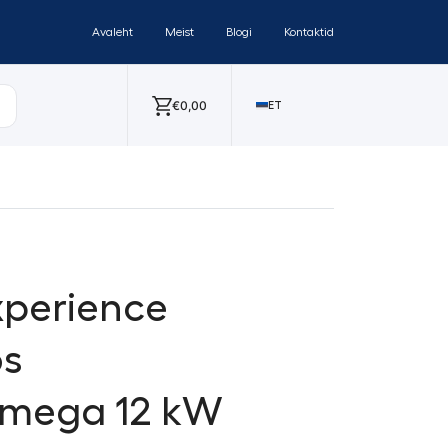
Avaleht
Meist
Blogi
Kontaktid
€
0,00
ET
xperience
os
dmega 12 kW