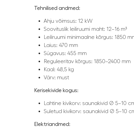
Tehnilised andmed:
Ahju võimsus: 12 kW
Soovituslik leiliruumi maht: 12–16 m³
Leiliruumi minimaalne kõrgus: 1850 m
Laius: 470 mm
Sügavus: 455 mm
Reguleeritav kõrgus: 1850–2400 mm
Kaal: 48,5 kg
Värv: must
Kerisekivide kogus:
Lahtine kivikorv: saunakivid Ø 5–10 c
Suletud kivikorv: saunakivid Ø 5–10 c
Elektriandmed: