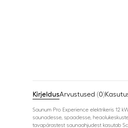
Kirjeldus
Arvustused (0)
Kasutus
Saunum Pro Experience elektrikeris 12 kW
saunadesse, spaadesse, heaolukeskustes
tavapärastest saunaahjudest kasutab Sa