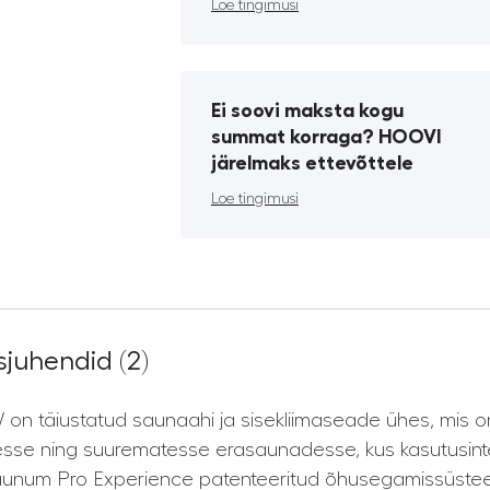
Loe tingimusi
Ei soovi maksta kogu
summat korraga? HOOVI
järelmaks ettevõttele
Loe tingimusi
juhendid (2)
 on täiustatud saunaahi ja sisekliimaseade ühes, mis o
se ning suurematesse erasaunadesse, kus kasutusinten
unum Pro Experience patenteeritud õhusegamissüsteem