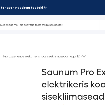
te tehasehindadega tooteid ✨
 Pro Experience elektrikeris koos sisekliimaseadmega 12 kW
Saunum Pro E
elektrikeris ko
sisekliimasea