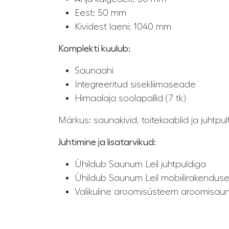
Eest: 50 mm
Kividest laeni: 1040 mm
Komplekti kuulub:
Saunaahi
Integreeritud sisekliimaseade
Himaalaja soolapallid (7 tk)
Märkus: saunakivid, toitekaablid ja juhtpul
Juhtimine ja lisatarvikud:
Ühildub Saunum Leil juhtpuldiga
Ühildub Saunum Leil mobiilirakendus
Valikuline aroomisüsteem aroomisaun