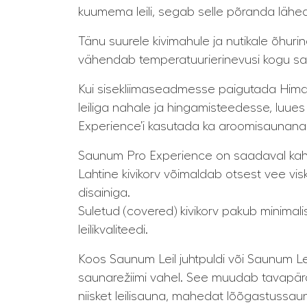
kuumema leili, segab selle põranda lähed
Tänu suurele kivimahule ja nutikale õhur
vähendab temperatuurierinevusi kogu sa
Kui sisekliimaseadmesse paigutada Himaa
leiliga nahale ja hingamisteedesse, luu
Experience’i kasutada ka aroomisaunana, mi
Saunum Pro Experience on saadaval kahe 
Lahtine kivikorv võimaldab otsest vee vis
disainiga.
Suletud (covered) kivikorv pakub minimal
leilikvaliteedi.
Koos Saunum Leil juhtpuldi või Saunum Le
saunarežiimi vahel. See muudab tavapär
niisket leilisauna, mahedat lõõgastussa