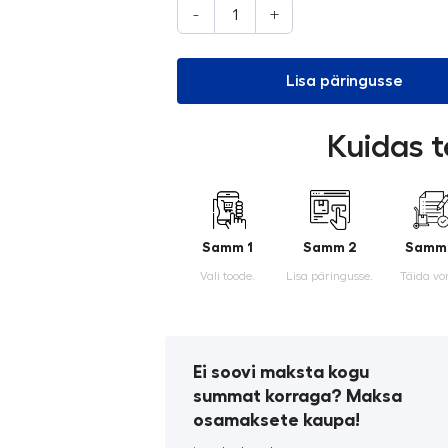
-
+
Lisa päringusse
Kuidas t
Samm 1
Samm 2
Samm
Vali toode.
Lisa päringusse.
Täida vo
Ei soovi maksta kogu
summat korraga? Maksa
osamaksete kaupa!