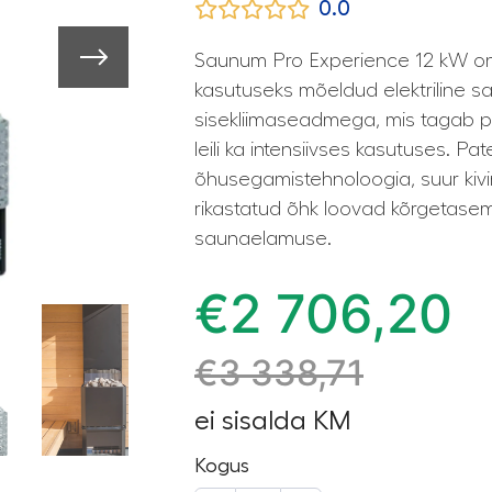
0.0
Saunum Pro Experience 12 kW on
kasutuseks mõeldud elektriline s
sisekliimaseadmega, mis tagab p
leili ka intensiivses kasutuses. Pa
õhusegamistehnoloogia, suur kiv
rikastatud õhk loovad kõrgetase
saunaelamuse.
€
2 706,20
€
3 338,71
ei sisalda KM
Kogus