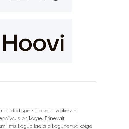
n loodud spetsiaalselt avalikesse
siivsus on kõrge. Erinevalt
i, mis kogub lae alla kogunenud kõige