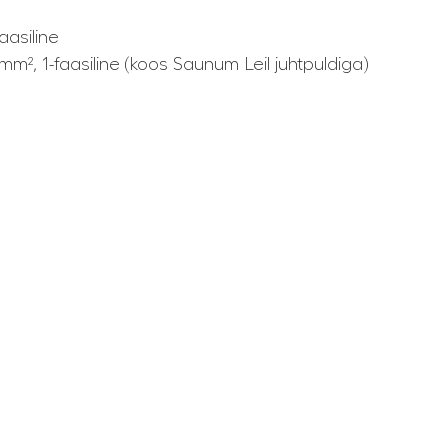
aasiline
 mm², 1-faasiline (koos Saunum Leil juhtpuldiga)