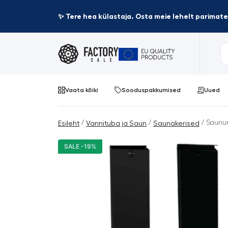
✨ Tere hea külastaja. Osta meie lehelt parima
Vaata kõiki
Sooduspakkumised
Uued
/
/
/ Saunum
Esileht
Vannituba ja Saun
Saunakerised
SALE -19%