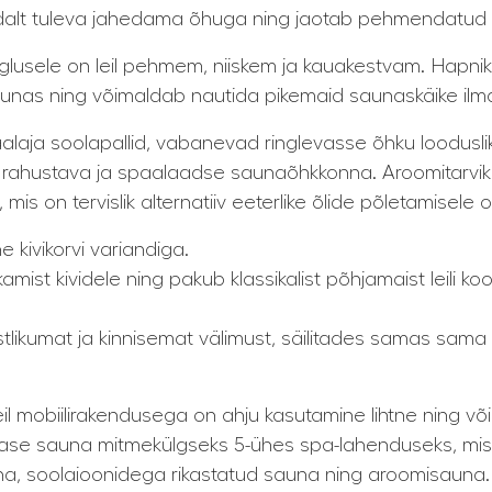
alt tuleva jahedama õhuga ning jaotab pehmendatud leili
inglusele on leil pehmem, niiskem ja kauakestvam. Hapni
unas ning võimaldab nautida pikemaid saunaskäike ilm
laja soolapallid, vabanevad ringlevasse õhku loodusli
es rahustava ja spaalaadse saunaõhkkonna. Aroomitarvi
s on tervislik alternatiiv eeterlike õlide põletamisele 
kivikorvi variandiga.
kamist kividele ning pakub klassikalist põhjamaist leili 
istlikumat ja kinnisemat välimust, säilitades samas s
il mobiilirakendusega on ahju kasutamine lihtne ning võ
ase sauna mitmekülgseks 5-ühes spa-lahenduseks, mis h
una, soolaioonidega rikastatud sauna ning aroomisauna.