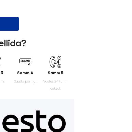
ellida?
 3
Samm 4
Samm 5
rm.
Saada päring.
Vastus 24 tunni
jooksul.