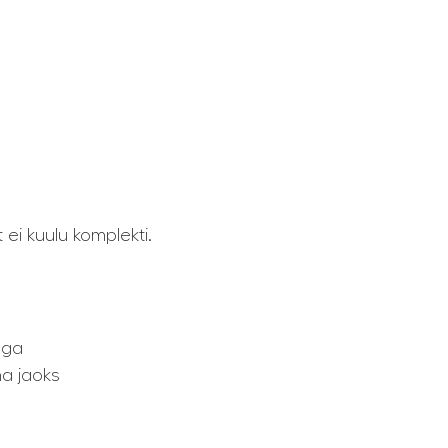
t ei kuulu komplekti.
ega
a jaoks