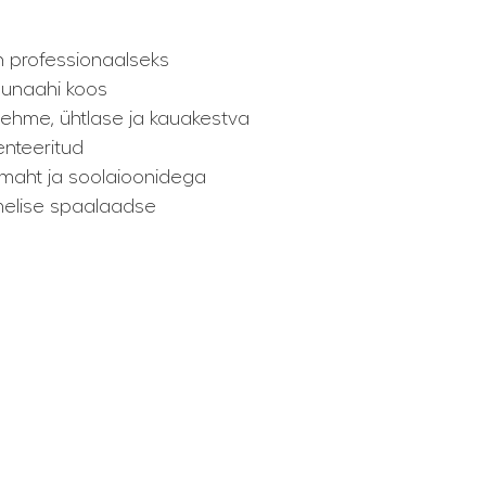
 professionaalseks
aunaahi koos
ehme, ühtlase ja kauakestva
tenteeritud
imaht ja soolaioonidega
melise spaalaadse