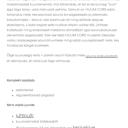
maksimaalset kuumenemist, mis tähendab, et leil ei ole kunagi “kuiv”
ega liiga terav, vaid mõnusalt pehme. Samuti on HUUM CORE sobiv
lahendus neile, kes soovivad sauna ka sagedaseks ja pikemaks
kasutamiseks – keris ei väsi koormuse all ning säilitab soojuse
stabiilsena. Lisaks tagab selle nutikas disain vaikse töö, ühtlase
küttetsükli ning erakordselt meeldiva atmosfääri igal saunakasutusel,
olenemata sagedusest. Kõik see teeb HUUM CORE mudelist ideaalse
valiku kaasaegsele saunahuvilisele ning sobib suurepäraselt neile, kes
hindavad kõrget kvaliteeti.
Õige suurusega keris = parem saun! Kasuta meie
,
sauna kalkulaatorit
et veenduda, et valid just õige võimsuse.
Komplekt sisaldab:
elektrikerist
reguleeritavaid jalgasid
Keris vajab juurde:
juhtpulti
kuumakindlat toitekaablit
kerisekive