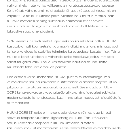
Kompaktne, samas võimas disain teeb CORE ST mudelist suurepärase
valiku nii elamute kui ka väiksemate majutusasutuste saunadesse.
Keris võtab vähe ruumi, kuid pakub tõhusat küttesuutlikkust, mis on
vajalik 10-16 m³ leiliruumide jaoks. Minimalistlik must viimistlus lisab
ruumile modernsust ning sulandub harmooniliselt erinevate
sisekujundusstiilidega – alates skandinaavialikult lihtsast kuni
luksuslike spaalahendusteni.
CORE-seeria üheks oluliseks tugevuseks on ka selle töökindlus. HUUM
kasutab ainult kvaliteetseid kuumuskindlaid materjale, mis tagavad
kerise pika eluea ja stabiilse toimimise ka sagedasel kasutamisel. Tänu
nutikale konstruktsioonile väheneb kerise hooldusvajadus, mis teeb
sellest mugava valiku neile, kes soovivad nautida sauna, mitte
muretseda tehniliste detailide pärast.
Lisaks saab kerist ühendada HUUMi juhtimissüsteemidega, mis
võimaldavad sauna käivitada nutitelefonist, ajastada soojendust või
jälgida temperatuuri mugavalt ja turvaliselt. See muudab HUUM
CORE kerise erakordselt kasutajasõbralikuks ning ideaalset sobivaks
modernse kodu lahendustesse, kus hinnatakse mugavust, ajasäästu ja
automaatikat.
HUUM CORE ST kerise eriline eelis seisneb selle võimes luua kiiresti
soovitud temperatuur ilma liigse energiakuluta. Tänu tõhusale
soojusülekandele soojeneb leiliruum ühtlaselt ja tõstab
kasutusmugavust märgatavalt. Kerise konstruktsioon võimaldab kivide