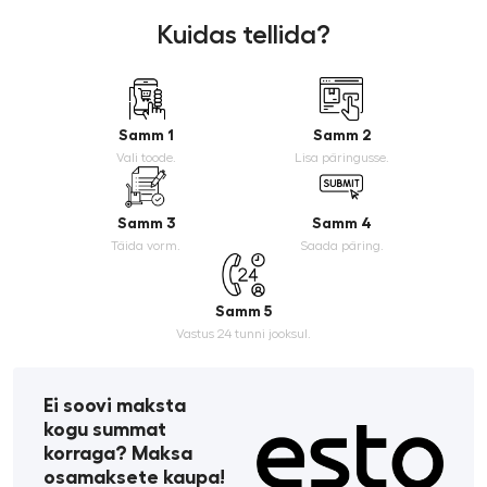
Kuidas tellida?
Samm 1
Samm 2
Vali toode.
Lisa päringusse.
Samm 3
Samm 4
Täida vorm.
Saada päring.
Samm 5
Vastus 24 tunni jooksul.
Ei soovi maksta
kogu summat
korraga? Maksa
osamaksete kaupa!