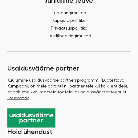
Juriidiline teave
Tarnetingimused
Küpsiste poliitika
Privaatsuspoliitika
Juriidilised tingimused
Usaldusväärne partner
Kuulumine usaldusväärse partneri programmi (Luotettava
Kumppani) on meie garantii nii partneritele kui ka klientidele,
et pakume kvaliteetseid tooteid ja usaldusväärset teenust.
Loe lähemalt
Hoia ühendust