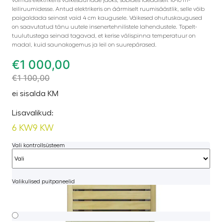
leiliruumidesse. Antud elektrikeris on äärmiselt ruumisäästlik, selle võib
paigaldada seinast vaid 4 cm kaugusele. Väikesed ohutuskaugused
on saavutatud tänu uutele insenertehnilistele lahendustele. Topelt-
tuulutustega seinad tagavad, et kerise välispinna temperatuur on
madal, kuid saunakogemus ja leil on suurepärased.
€
1 000,00
€
1 100,00
ei sisalda KM
Lisavalikud:
6 KW
9 KW
Vali kontrollsüsteem
Valikulised puitpaneelid