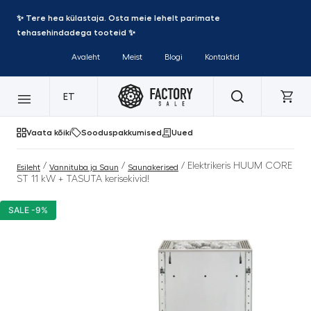
✨ Tere hea külastaja. Osta meie lehelt parimate
tehasehindadega tooteid ✨
Avaleht
Meist
Blogi
Kontaktid
ET
Vaata kõiki
Sooduspakkumised
Uued
/
/
/ Elektrikeris HUUM CORE
Esileht
Vannituba ja Saun
Saunakerised
ST 11 kW + TASUTA kerisekivid!
SALE -9%