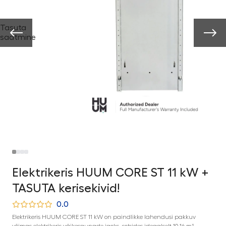
Tasuta
saatmine
Elektrikeris HUUM CORE ST 11 kW +
TASUTA kerisekivid!
0.0
Elektrikeris HUUM CORE ST 11 kW on paindlikke lahendusi pakkuv
võimas elektrikeris väikesaunade jaoks, sobides ideaalselt 10-16 m³