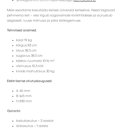
30 kilogrammi 3-5 cm läbimõõduga
Meie soovitame kasutada kerises ümaraid kerisekive. Need tagavad
pehmema leili – vesi liigub sügavamale kivikihtidesse ja aurustub
aeglaselt, luues mõnusa ja pika leilikogemuse.
Tehnilised andmed:
kaal 19 kg
kõrgus 83 cm
laius 38,5 cm
sügavus 38,5 cm
köetav ruumala 10-16 m³
võimusus 10.5 kW
kivide mahutavus 30 kg
Elektrikerise ohutuskaugused:
A 40 mm
B 465 mm
H 830 mm
Garantii
:
kodukasutus – 3 aastat
ärikasutus – 1 aasta