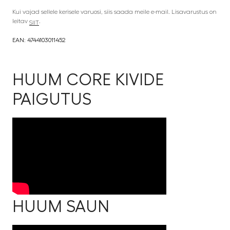
Kui vajad sellele kerisele varuosi, siis saada meile e-mail. Lisavarustus on
leitav
.
SIIT
EAN: 4744103011452
HUUM CORE KIVIDE
PAIGUTUS
HUUM SAUN