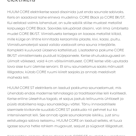
HUUM CORE elektrikerise saad disainida just enda saunale sobivaks.
Keris on saadaval kahe erineva mudelina: CORE Black ja CORE BK/ST.
Kui eelistad valmis lahendust, on sulle sobilik stiilse mustast metallist
korpusega CORE Black. Soovides isikupärast disaini, vali ilma ümbriseta
mudel CORE BK/ST. Viimistluseta kerisega on kaasas metallist kilbid,
mille külge on lihtne kinnitada keraamilisi plaate, kivi, kaasi, puitu.
Viimistlusmaterjali saad valida vastavalt oma sauna interjöörile.
Komplekti kuuluvad ülaserva katteliistud. Lisatootena pakume CORE
BK/ST viimistlemiseks puidust küljepaneele. Kerise ohutuskaugused on
ülimalt väikesed, vaid 4 cm välisviimistlusest. CORE kerise võib uputada
lava sisse kuni ülemise servani. Et sinu saunaelamus saaks mõnusalt
lõõgastav, kütab CORE ruumi kiirelt soojaks ja annab meeldivalt
maheda leili.
HUUM CORE ST elektrikeris on loodud pakkuma saunaelamust, mis
ühendab endas modernse tehnoloogia ja traditsioonilise leili kvaliteedi.
Kerise eriline ülesehitus tagab, et soojus jaotub leiliruumis ühtlaselt ja
püsib stabiilsena kogu saunaskäigu vältel. Tänu innovaatilisele
sisemisele kivikorvile suudab CORE ST pakkuda nii pehmet kui ka
intensiivsemat leili. See annab igale saunakorrale isikliku, just sinu
eelistustega sobiva iseloomu. HUUM CORE on loodud selleks, et tuua
igasse sauna hetke rohkem mugavust, soojust ja sügavat lõõgastust.