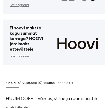
Loe tingimusi
Ei soovi maksta
kogu summat
korraga? HOOVI
järelmaks
ettevõttele
Loe tingimusi
Kirjeldus
Arvustused (0)
Kasutusjuhendid (1)
HUUM CORE – Võimas, stiilne ja ruumisäästlik
elektrikeris