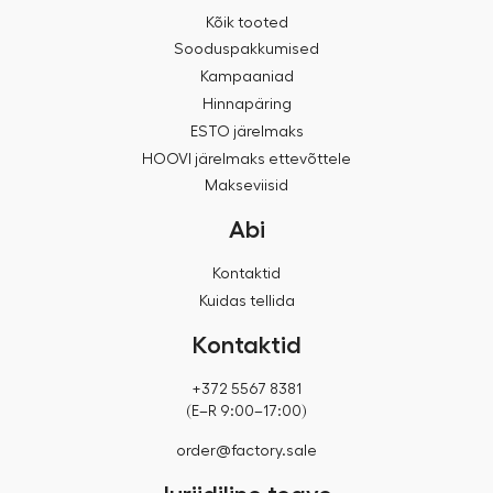
Kõik tooted
Sooduspakkumised
Kampaaniad
Hinnapäring
ESTO järelmaks
HOOVI järelmaks ettevõttele
Makseviisid
Abi
Kontaktid
Kuidas tellida
Kontaktid
+372 5567 8381
(E–R 9:00–17:00)
order@factory.sale