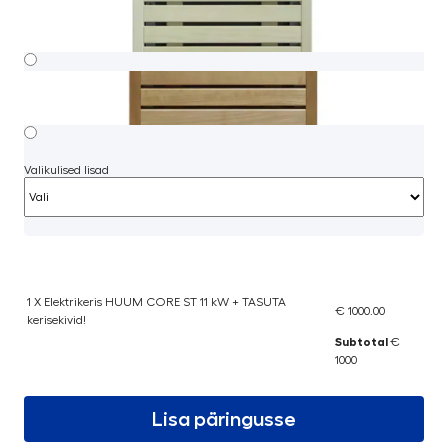
Valikulised lisad
1 X Elektrikeris HUUM CORE ST 11 kW + TASUTA
€ 1000.00
kerisekivid!
Subtotal
€
1000
Lisa päringusse