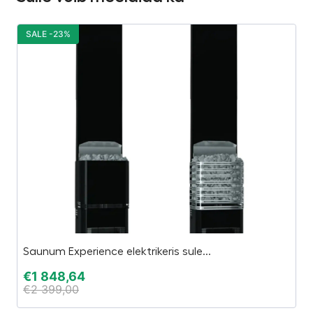
SALE -23%
S
Saunum Experience elektrikeris sule...
L
€
1 848,64
€
€
2 399,00
€