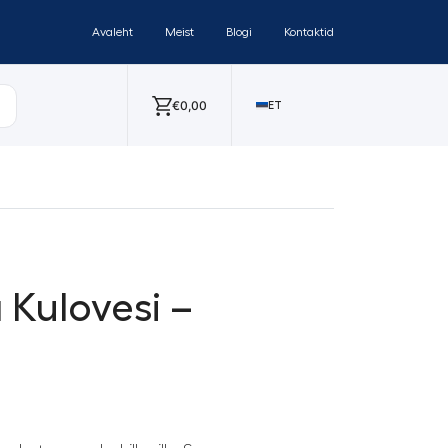
Avaleht
Meist
Blogi
Kontaktid
€
0,00
ET
a Kulovesi –