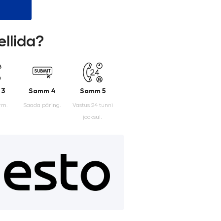
ellida?
 3
Samm 4
Samm 5
rm.
Saada päring.
Vastus 24 tunni
jooksul.