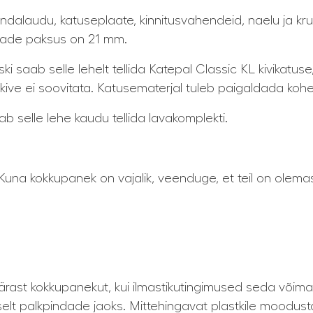
randalaudu, katuseplaate, kinnitusvahendeid, naelu ja k
dade paksus on 21 mm.
ski saab selle lehelt tellida Katepal Classic KL kivikatuse
ekive ei soovitata. Katusematerjal tuleb paigaldada koh
b selle lehe kaudu tellida lavakomplekti.
una kokkupanek on vajalik, veenduge, et teil on olemas 
pärast kokkupanekut, kui ilmastikutingimused seda või
elt palkpindade jaoks. Mittehingavat plastkile moodusta