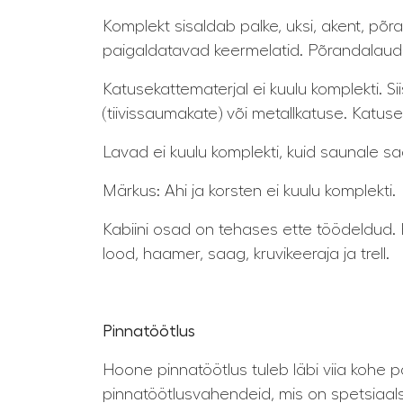
Komplekt sisaldab palke, uksi, akent, põ
paigaldatavad keermelatid. Põrandalau
Katusekattematerjal ei kuulu komplekti. Sii
(tiivissaumakate) või metallkatuse. Katus
Lavad ei kuulu komplekti, kuid saunale saa
Märkus: Ahi ja korsten ei kuulu komplekti.
Kabiini osad on tehases ette töödeldud. K
lood, haamer, saag, kruvikeeraja ja trell.
Pinnatöötlus
Hoone pinnatöötlus tuleb läbi viia kohe 
pinnatöötlusvahendeid, mis on spetsiaals