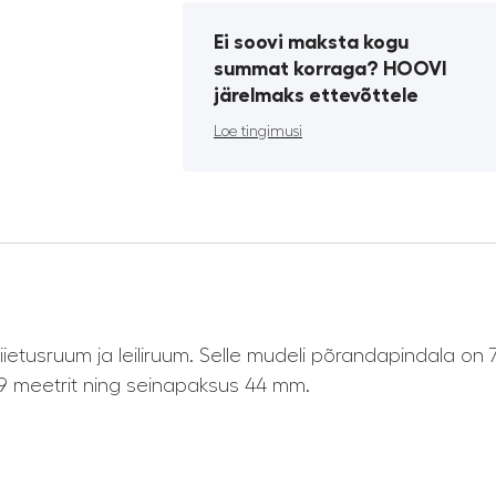
Ei soovi maksta kogu
summat korraga? HOOVI
järelmaks ettevõttele
Loe tingimusi
 riietusruum ja leiliruum. Selle mudeli põrandapindala on 
,9 meetrit ning seinapaksus 44 mm.