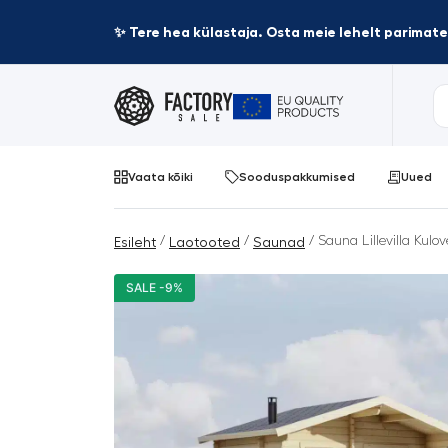
✨ Tere hea külastaja. Osta meie lehelt parima
Vaata kõiki
Sooduspakkumised
Uued
/
/
/ Sauna Lillevilla Kulo
Esileht
Laotooted
Saunad
SALE -9%