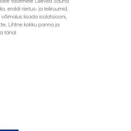
le tasemele Lillevilla Sauna
 eraldi riietus- ja leiliruumid,
õimalus lisada isolatsiooni,
te. Lihtne kokku panna ja
ba täna!