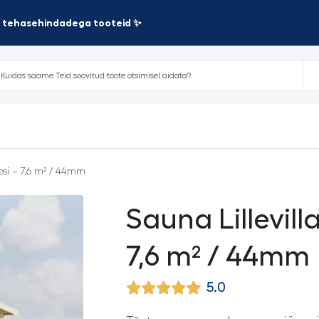
te tehasehindadega tooteid ✨
vesi – 7,6 m² / 44mm
Sauna Lillevill
7,6 m² / 44mm
5.0