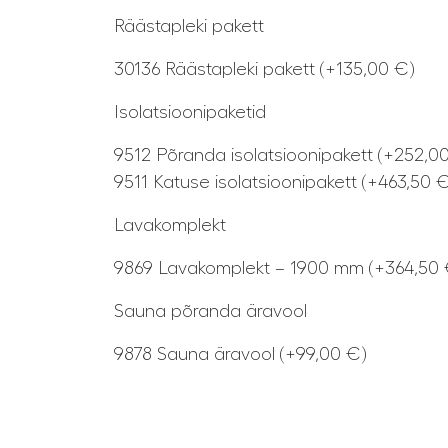
Räästapleki pakett
30136 Räästapleki pakett (+135,00 €)
Isolatsioonipaketid
9512 Põranda isolatsioonipakett (+252,0
9511 Katuse isolatsioonipakett (+463,50 €
Lavakomplekt
9869 Lavakomplekt – 1900 mm (+364,50 
Sauna põranda äravool
9878 Sauna äravool (+99,00 €)