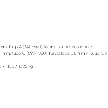
0
4 mm, tüüp A (640×640) Avamissuund: väljapoole
/4 mm, tüüp C (897×1820) Turvaklaas CE 4 mm, tüüp O3 
 x 1150 / 1325 kg