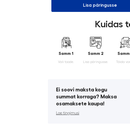
Lisa päringusse
Kuidas t
Samm 1
Samm 2
Samm
Vali toode.
Lisa päringusse.
Täida vo
Ei soovi maksta kogu
summat korraga? Maksa
osamaksete kaupa!
Loe tingimusi