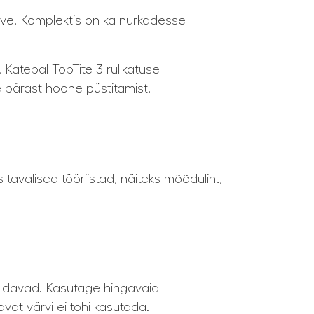
ruve. Komplektis on ka nurkadesse
, Katepal TopTite 3 rullkatuse
e pärast hoone püstitamist.
tavalised tööriistad, näiteks mõõdulint,
maldavad. Kasutage hingavaid
vat värvi ei tohi kasutada.