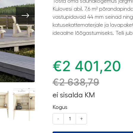
Tõsta oma saunakogemus järgmise
Kulovesi abil. 7,6 m² põrandapindala,
vastupidavad 44 mm seinad ning v
katusekattematerjale ja lavapaket
ideaalne lõõgastumiseks. Telli ju
€
2 401,20
€
2 638,79
ei sisalda KM
Kogus
-
+