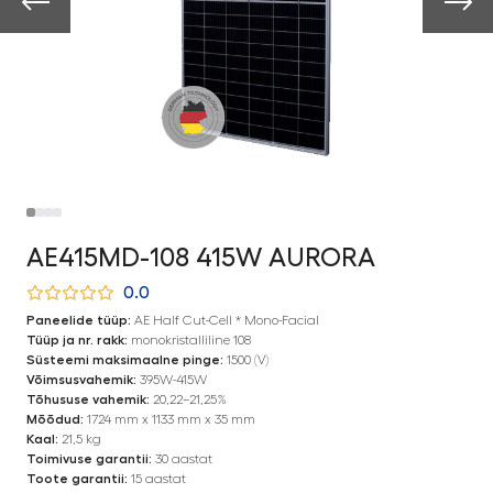
AE415MD-108 415W AURORA
0.0
Paneelide tüüp:
AE Half Cut-Cell * Mono-Facial
Tüüp ja nr. rakk:
monokristalliline 108
Süsteemi maksimaalne pinge:
1500 (V)
Võimsusvahemik:
395W-415W
Tõhususe vahemik:
20,22–21,25%
Mõõdud:
1724 mm x 1133 mm x 35 mm
Kaal:
21,5 kg
Toimivuse garantii:
30 aastat
Toote garantii:
15 aastat