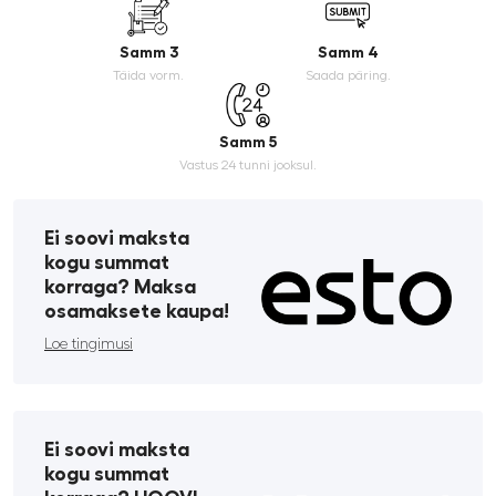
Samm 3
Samm 4
Täida vorm.
Saada päring.
Samm 5
Vastus 24 tunni jooksul.
Ei soovi maksta
kogu summat
korraga? Maksa
osamaksete kaupa!
Loe tingimusi
Ei soovi maksta
kogu summat