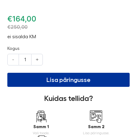
€
164,00
€
250,00
ei sisalda KM
Kogus
-
+
Lisa päringusse
Kuidas tellida?
Samm 1
Samm 2
Vali toode.
Lisa päringusse.