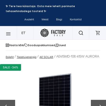
✨ Tere hea külastaja. Osta meie lehelt parimate
tehasehindadega tooteid ✨
Avaleht
Meist
Blogi
Kontaktid
ET
Vaata kõiki
Sooduspakkumised
Uued
/
/
/ AE415MD-108 415W AURORA
Esileht
Taastuvenergia
AE SOLAR
SALE -34%