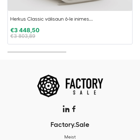
Herkus Classic välisaun 6-le inimes...
“2
€
3 448,50
€
€
3 803,89
€
Factory.Sale
Meist