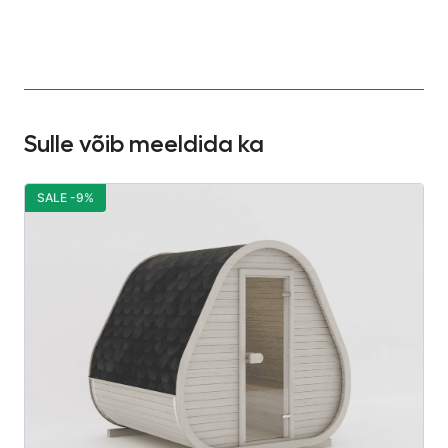
Sulle võib meeldida ka
SALE -9%
S