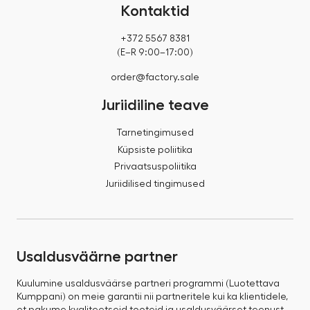
Kontaktid
+372 5567 8381
(E–R 9:00–17:00)
order@factory.sale
Juriidiline teave
Tarnetingimused
Küpsiste poliitika
Privaatsuspoliitika
Juriidilised tingimused
Usaldusväärne partner
Kuulumine usaldusväärse partneri programmi (Luotettava
Kumppani) on meie garantii nii partneritele kui ka klientidele,