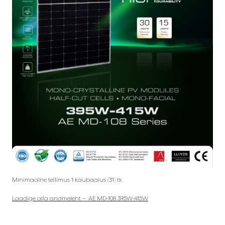
Minimaalne tellimus 1 kaubaalus (31) tk
Laadige alla andmeleht – AE MD-108 395W-415W