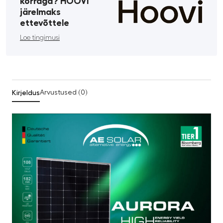
korraga? HOOVI
järelmaks
ettevõttele
Loe tingimusi
Kirjeldus
Arvustused (0)