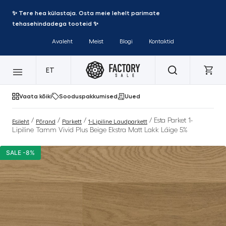
✨ Tere hea külastaja. Osta meie lehelt parimate
tehasehindadega tooteid ✨
Avaleht
Meist
Blogi
Kontaktid
ET
Vaata kõiki
Sooduspakkumised
Uued
/
/
/
/ Esta Parket 1-
Esileht
Põrand
Parkett
1-Lipiline Laudparkett
Lipiline Tamm Vivid Plus Beige Ekstra Matt Lakk Läige 5%
SALE -8%