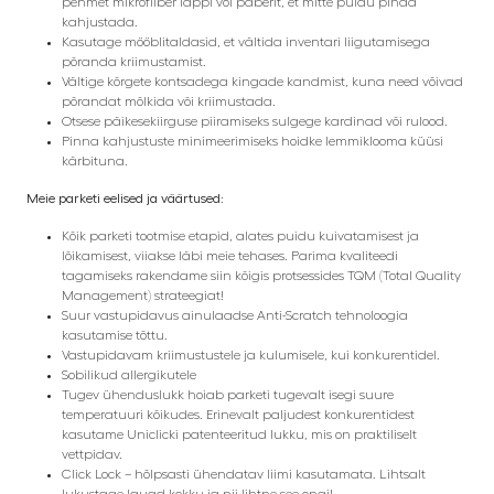
pehmet mikrofiiber lappi või paberit, et mitte puidu pinda
kahjustada.
Kasutage mööblitaldasid, et vältida inventari liigutamisega
põranda kriimustamist.
Vältige kõrgete kontsadega kingade kandmist, kuna need võivad
põrandat mõlkida või kriimustada.
Otsese päikesekiirguse piiramiseks sulgege kardinad või rulood.
Pinna kahjustuste minimeerimiseks hoidke lemmiklooma küüsi
kärbituna.
Meie parketi eelised ja väärtused:
Kõik parketi tootmise etapid, alates puidu kuivatamisest ja
lõikamisest, viiakse läbi meie tehases. Parima kvaliteedi
tagamiseks rakendame siin kõigis protsessides TQM (Total Quality
Management) strateegiat!
Suur vastupidavus ainulaadse Anti-Scratch tehnoloogia
kasutamise tõttu.
Vastupidavam kriimustustele ja kulumisele, kui konkurentidel.
Sobilikud allergikutele
Tugev ühenduslukk hoiab parketi tugevalt isegi suure
temperatuuri kõikudes. Erinevalt paljudest konkurentidest
kasutame Uniclicki patenteeritud lukku, mis on praktiliselt
vettpidav.
Click Lock – hõlpsasti ühendatav liimi kasutamata. Lihtsalt
lukustage lauad kokku ja nii lihtne see ongi!