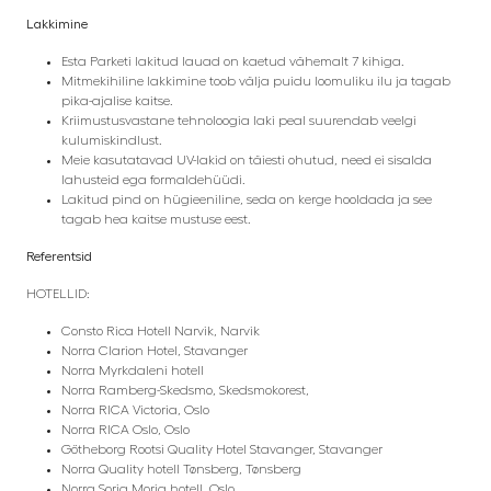
Lakkimine
Esta Parketi lakitud lauad on kaetud vähemalt 7 kihiga.
Mitmekihiline lakkimine toob välja puidu loomuliku ilu ja tagab
pika-ajalise kaitse.
Kriimustusvastane tehnoloogia laki peal suurendab veelgi
kulumiskindlust.
Meie kasutatavad UV-lakid on täiesti ohutud, need ei sisalda
lahusteid ega formaldehüüdi.
Lakitud pind on hügieeniline, seda on kerge hooldada ja see
tagab hea kaitse mustuse eest.
Referentsid
HOTELLID:
Consto Rica Hotell Narvik, Narvik
Norra Clarion Hotel, Stavanger
Norra Myrkdaleni hotell
Norra Ramberg-Skedsmo, Skedsmokorest,
Norra RICA Victoria, Oslo
Norra RICA Oslo, Oslo
Götheborg Rootsi Quality Hotel Stavanger, Stavanger
Norra Quality hotell Tønsberg, Tønsberg
Norra Soria Moria hotell, Oslo