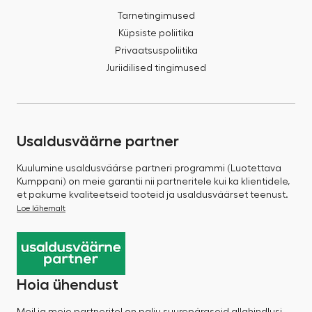
Tarnetingimused
Küpsiste poliitika
Privaatsuspoliitika
Juriidilised tingimused
Usaldusväärne partner
Kuulumine usaldusväärse partneri programmi (Luotettava
Kumppani) on meie garantii nii partneritele kui ka klientidele,
et pakume kvaliteetseid tooteid ja usaldusväärset teenust.
Loe lähemalt
Hoia ühendust
Meil ja meie partneritel on palju suurepäraseid allahindlusi