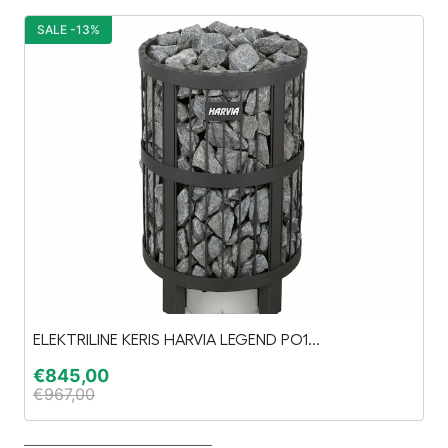
SALE -13%
S
ELEKTRILINE KERIS HARVIA LEGEND PO1...
M
€
845,00
€
€
967,00
€