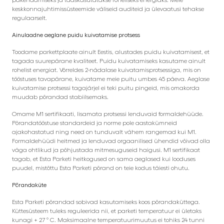
keskkonnajuhtimissüsteemide väliseid auditeid ja ülevaatusi tehakse
regulaarselt.
Ainulaadne aeglane puidu kuivatamise protsess
Toodame parkettplaate ainult Eestis, alustades puidu kuivatamisest, et
tagada suurepärane kvaliteet. Puidu kuivatamiseks kasutame ainult
rohelist energiat. Võrreldes 2-nädalase kuivatamisprotsessiga, mis on
tööstuses tavapärane, kuivatame meie puitu umbes 45 päeva. Aeglase
kuivatamise protsessi tagajärjel ei teki puitu pingeid, mis omakorda
muudab põrandad stabiilsemaks.
Omame M1 sertifikaati, lisamata protsessi lenduvaid formaldehüüde.
Põrandatööstuse standardeid ja norme pole aastakümneid
ajakohastatud ning need on tunduvalt vähem rangemad kui M1.
Formaldehüüdi heitmed ja lenduvad orgaanilised ühendid võivad olla
väga ohtlikud ja põhjustada mitmesuguseid haigusi. M1 sertifikaat
tagab, et Esta Parketi heitkogused on sama aeglased kui looduses
puudel, mistõttu Esta Parketi põrand on teie kodus täiesti ohutu.
Põrandaküte
Esta Parketi põrandad sobivad kasutamiseks koos põrandaküttega.
Küttesüsteem tuleks reguleerida nii, et parketi temperatuur ei ületaks
kunagi + 27 ° C. Maksimaalne temperatuurimuutus ei tohiks 24 tunni