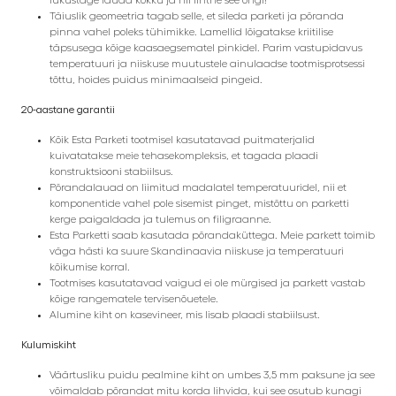
Täiuslik geomeetria tagab selle, et sileda parketi ja põranda
pinna vahel poleks tühimikke. Lamellid lõigatakse kriitilise
täpsusega kõige kaasaegsematel pinkidel. Parim vastupidavus
temperatuuri ja niiskuse muutustele ainulaadse tootmisprotsessi
tõttu, hoides puidus minimaalseid pingeid.
20-aastane garantii
Kõik Esta Parketi tootmisel kasutatavad puitmaterjalid
kuivatatakse meie tehasekompleksis, et tagada plaadi
konstruktsiooni stabiilsus.
Põrandalauad on liimitud madalatel temperatuuridel, nii et
komponentide vahel pole sisemist pinget, mistõttu on parketti
kerge paigaldada ja tulemus on filigraanne.
Esta Parketti saab kasutada põrandaküttega. Meie parkett toimib
väga hästi ka suure Skandinaavia niiskuse ja temperatuuri
kõikumise korral.
Tootmises kasutatavad vaigud ei ole mürgised ja parkett vastab
kõige rangematele tervisenõuetele.
Alumine kiht on kasevineer, mis lisab plaadi stabiilsust.
Kulumiskiht
Väärtusliku puidu pealmine kiht on umbes 3,5 mm paksune ja see
võimaldab põrandat mitu korda lihvida, kui see osutub kunagi