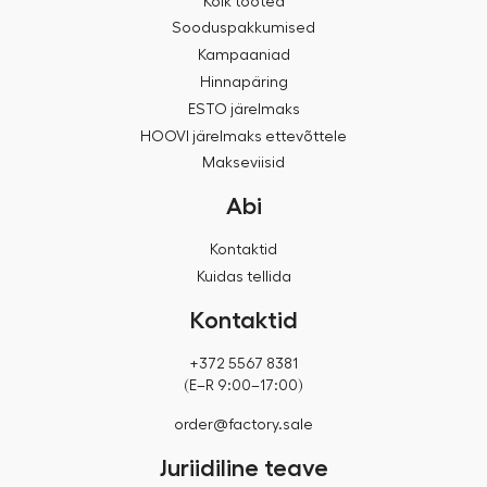
Kõik tooted
Sooduspakkumised
Kampaaniad
Hinnapäring
ESTO järelmaks
HOOVI järelmaks ettevõttele
Makseviisid
Abi
Kontaktid
Kuidas tellida
Kontaktid
+372 5567 8381
(E–R 9:00–17:00)
order@factory.sale
Juriidiline teave