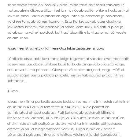
Tänapäeva trend on looduslik pind, mida tavaliselt saavutab ainult
naturaalsete õlidega õlitamisel ja mis nõuab palju rohkem hooldust kui
lakitud pind. Lakitud pinda on aga lihtne puhastada ja hooldada,
kuid see tundub vähem loomulik. Esta Parket pakub uuenduslikku
lakikattesüsteemi, mis näeb välja sama loomulik kui õlitatud pind ja
vajab sama vähe hooldust, kui traditsiooniline lakitud pind. Läikeaste
on ainult 5%.
Kasevineerist vahetükk lühikese otsa lukustussüsteemi jaoks
Lühikeste otste jaoks kasutame kõige tugevamat saadaolevat materjali:
kasevineer. Laudade lühikese külje lukkude pinge võib olla eriti kõrge,
eriti kuiva kliima perioodil. Okaspuit või tehismaterjalid, nagu HDF, ei
suuda sageli vastu pidada pingele, mis tekitab suured praod liitmis
kohtadele.
Kliima
Ideaalne kliima parkettlaudade jaoks on sama, mis inimestel: suhteline
õhuniiskus 40–60% ja temperatuur 14–23 ° C. Meie parkett on
valmistatud ehtsast puidust. Puit kohandub vastavalt kliimale
(kahaneb või laieneb). Kuiv õhk (alla 30% suhtelisest õhuniiskusest) on
ohtlik mitte ainult puitpõrandatele, vaid ka inimestele, põhjustades
astmat ja muid hingamisteede vaevusi. Liiga niiske õhk paneb
põrandad paisuma ning sulle tekitab väsimust ja dehüdratsiooni.