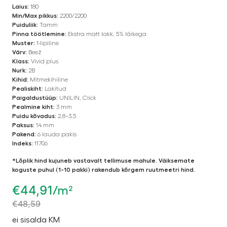
Laius:
180
Min/Max pikkus:
2200/2200
Puiduliik:
Tamm
Pinna töötlemine:
Ekstra matt lakk, 5% läikega
Muster:
1-lipiline
Värv:
Beež
Klass:
Vivid plus
Nurk:
2B
Kihid:
Mitmekihiline
Pealiskiht:
Lakitud
Paigaldustüüp:
UNILIN, Click
Pealmine kiht:
3 mm
Puidu kõvadus:
2.8–3.5
Paksus:
14 mm
Pakend:
6 lauda pakis
Indeks:
11706
*Lõplik hind kujuneb vastavalt tellimuse mahule. Väiksemate
koguste puhul (1-10 pakki) rakendub kõrgem ruutmeetri hind.
€
44,91
/m²
€
48,59
ei sisalda KM