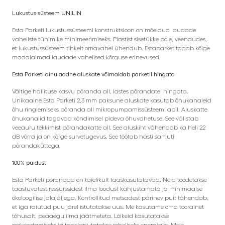
Lukustus süsteem UNILIN
Esta Parketi lukustussüsteemi konstruktsioon on mõeldud laudade
vaheliste tühimike minimeerimiseks. Plastist sisetükke pole, veendudes,
et lukustussüsteem tihkelt omavahel ühendub. Estaparket tagab kõige
madalaimad laudade vahelised kõrguse erinevused.
Esta Parketi ainulaadne aluskate võimaldab parketil hingata
Vältige hallituse kasvu põranda all, lastes põrandatel hingata.
Unikaalne Esta Parketi 2,3 mm paksune aluskate kasutab õhukanaleid
õhu ringlemiseks põranda all mikropumpamissüsteemi abil. Aluskatte
õhukanalid tagavad kõndimisel pideva õhuvahetuse. See välistab
veeauru tekkimist põrandakatte all. See aluskiht vähendab ka heli 22
dB võrra ja on kõrge survetugevus. See töötab hästi samuti
põrandaküttega.
100% puidust
Esta Parketi põrandad on täielikult taaskasutatavad. Neid toodetakse
taastuvatest ressurssidest ilma loodust kahjustamata ja minimaalse
ökoloogilise jalajäljega. Kontrollitud metsadest pärinev puit tähendab,
et iga raiutud puu järel istutatakse uus. Me kasutame oma toorainet
tõhusalt, peaaegu ilma jäätmeteta. Lõikeid kasutatakse
pakendamiseks ja taaskasutatakse roheliseks energiaks. Meie