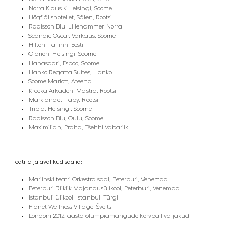
Norra Klaus K
Helsingi, Soome
Högfjällshotellet, Sälen, Rootsi
Radisson Blu, Lillehammer, Norra
Scandic Oscar, Varkaus, Soome
Hilton, Tallinn, Eesti
Clarion, Helsingi, Soome
Hanasaari, Espoo, Soome
Hanko Regatta Suites, Hanko
Soome Mariott, Ateena
Kreeka Arkaden, Mästra, Rootsi
Marklandet, Täby, Rootsi
Tripla, Helsingi, Soome
Radisson Blu, Oulu, Soome
Maximilian, Praha, Tšehhi Vabariik
Teatrid ja avalikud saalid:
Mariinski teatri Orkestra saal, Peterburi, Venemaa
Peterburi Riiklik Majandusülikool, Peterburi, Venemaa
Istanbuli ülikool, Istanbul, Türgi
Planet Wellness Village, Šveits
Londoni 2012. aasta olümpiamängude korvpalliväljakud