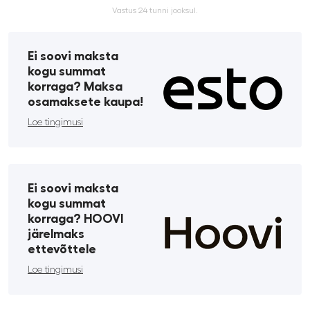
Vastus 24 tunni jooksul.
Ei soovi maksta
kogu summat
korraga? Maksa
osamaksete kaupa!
Loe tingimusi
Ei soovi maksta
kogu summat
korraga? HOOVI
järelmaks
ettevõttele
Loe tingimusi