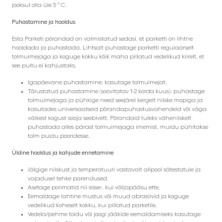
jooksul olla üle 5 ° C.
Puhastamine ja hooldus
Esta Parketi põrandad on valmistatud sedasi, et parketti on lihtne
hooldada ja puhastada. Lihtsalt puhastage parketti regulaarselt
tolmuimejaga ja koguge kokku kõik maha pillatud vedelikud kiirelt, et
see puitu ei kahjustaks.
Igapäevane puhastamine: kasutage tolmuimejat.
Täiustatud puhastamine (soovitatav 1-2 korda kuus): puhastage
tolmuimejaga ja pühkige need seejärel kergelt niiske mopiga ja
kasutades universaalseid põrandapuhastusvahendeid või väga
väikest kogust sooja seebivett. Põrandaid tuleks väheniiskelt
puhastada alles pärast tolmuimejaga imemist, muidu pühitakse
tolm puidu pooridesse.
Üldine hooldus ja kahjude ennetamine
Jälgige niiskust ja temperatuuri vastavalt allpool sätestatule ja
vajadusel tehke parendused.
Asetage porimatid nii sisse-, kui väljapääsu ette.
Eemaldage lahtine mustus või muud abrasiivid ja koguge
vedelikud koheselt kokku, kui pillatud parketile.
Vedela/pehme toidu või joogi jääkide eemaldamiseks kasutage