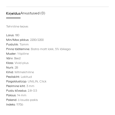
Kirjeldus
Arvustused (0)
Tehniline teave:
Laius:
180
Min/Max pikkus:
2200/2200
Puiduliik:
Tamm
Pinna töötlemine:
Ekstra matt lakk, 5% läikega
Muster:
1-lipiline
Värv:
Beež
Klass:
Vivid plus
Nurk:
2B
Kihid:
Mitmekihiline
Pealiskiht:
Lakitud
Paigaldustüüp:
UNILIN, Click
Pealmine kiht:
3 mm
Puidu kõvadus:
2.8–3.5
Paksus:
14 mm
Pakend:
6 lauda pakis
Indeks:
11706