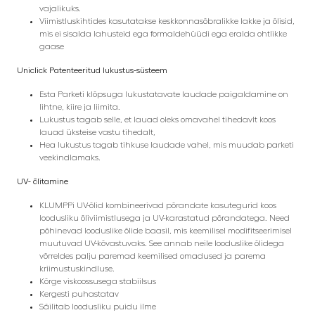
vajalikuks.
Viimistluskihtides kasutatakse keskkonnasõbralikke lakke ja õlisid,
mis ei sisalda lahusteid ega formaldehüüdi ega eralda ohtlikke
gaase
Uniclick Patenteeritud lukustus-süsteem
Esta Parketi klõpsuga lukustatavate laudade paigaldamine on
lihtne, kiire ja liimita.
Lukustus tagab selle, et lauad oleks omavahel tihedavlt koos
lauad üksteise vastu tihedalt,
Hea lukustus tagab tihkuse laudade vahel, mis muudab parketi
veekindlamaks.
UV- õlitamine
KLUMPPi UV-õlid kombineerivad põrandate kasutegurid koos
loodusliku õliviimistlusega ja UV-karastatud põrandatega. Need
põhinevad looduslike õlide baasil, mis keemilisel modifitseerimisel
muutuvad UV-kõvastuvaks.
See annab neile looduslike õlidega
võrreldes palju paremad keemilised omadused ja parema
kriimustuskindluse.
Kõrge viskoossusega stabiilsus
Kergesti puhastatav
Säilitab loodusliku puidu ilme