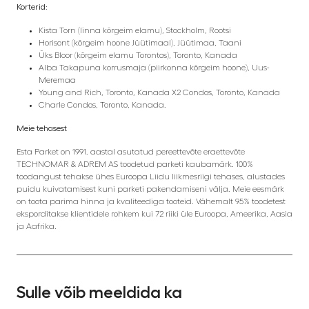
Korterid:
Kista Torn (linna kõrgeim elamu), Stockholm, Rootsi
Horisont (kõrgeim hoone Jüütimaal), Jüütimaa, Taani
Üks Bloor (kõrgeim elamu Torontos), Toronto, Kanada
Alba Takapuna korrusmaja (piirkonna kõrgeim hoone), Uus-
Meremaa
Young and Rich, Toronto, Kanada X2 Condos, Toronto, Kanada
Charle Condos, Toronto, Kanada.
Meie tehasest
Esta Parket on 1991. aastal asutatud pereettevõte eraettevõte
TECHNOMAR & ADREM AS toodetud parketi kaubamärk. 100%
toodangust tehakse ühes Euroopa Liidu liikmesriigi tehases, alustades
puidu kuivatamisest kuni parketi pakendamiseni välja. Meie eesmärk
on toota parima hinna ja kvaliteediga tooteid. Vähemalt 95% toodetest
eksporditakse klientidele rohkem kui 72 riiki üle Euroopa, Ameerika, Aasia
ja Aafrika.
Sulle võib meeldida ka