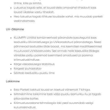
lihtne, kiire ja liimita.
Lukustus tagab selle, et lauad oleks omavahel tihedavlt koos
lauad üksteise vastu tihedalt,
Hea lukustus tagab tihkuse laudade vahel, mis muudab parketi
veekindlamaks.
UV- õlitamine
KLUMPPi UV-õlid kombineerivad põrandate kasutegurid koos
loodusliku õliviimistlusega ja UV-karastatud põrandatega. Need
põhinevad looduslike õlide baasil, mis keemilisel modifitseerimisel
muutuvad UV-kõvastuvaks.
See annab neile looduslike õlidega
võrreldes palju paremad keemilised omadused ja parema
kriimustuskindluse.
Kõrge viskoossusega stabiilsus
Kergesti puhastatav
Säilitab loodusliku puidu ilme
Lakkimine
Esta Parketi lakitud lauad on kaetud vähemalt 7 kihiga.
Mitmekihiline lakkimine toob välja puidu loomuliku ilu ja tagab
pika-ajalise kaitse.
Kriimustusvastane tehnoloogia laki peal suurendab veelgi
kulumiskindlust.