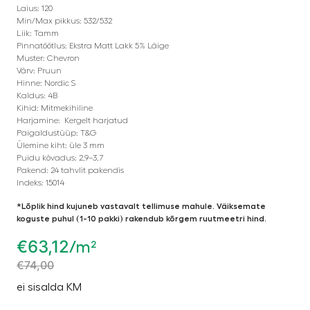
Laius: 120
Min/Max pikkus: 532/532
Liik: Tamm
Pinnatöötlus: Ekstra Matt Lakk 5% Läige
Muster: Chevron
Värv: Pruun
Hinne: Nordic S
Kaldus: 4B
Kihid: Mitmekihiline
Harjamine: Kergelt harjatud
Paigaldustüüp: T&G
Ülemine kiht: üle 3 mm
Puidu kõvadus: 2,9–3,7
Pakend: 24 tahvlit pakendis
Indeks: 15014
*Lõplik hind kujuneb vastavalt tellimuse mahule. Väiksemate
koguste puhul (1-10 pakki) rakendub kõrgem ruutmeetri hind.
€
63,12
/m²
€
74,00
ei sisalda KM