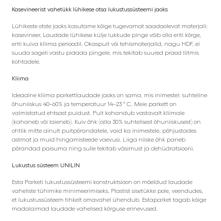
Kasevineerist vahetükk lühikese otsa lukustussüsteemi jaoks
Lühikeste otste jaoks kasutame kõige tugevamat saadaolevat materjali:
kasevineer. Laudade lühikese külje lukkude pinge võib olla eriti kõrge,
eriti kuiva kliima perioodil. Okaspuit või tehismaterjalid, nagu HDF, ei
suuda sageli vastu pidada pingele, mis tekitab suured praod liitmis
kohtadele.
Kliima
Ideaalne kliima parkettlaudade jaoks on sama, mis inimestel: suhteline
õhuniiskus 40–60% ja temperatuur 14–23 ° C. Meie parkett on
valmistatud ehtsast puidust. Puit kohandub vastavalt kliimale
(kahaneb või laieneb). Kuiv õhk (alla 30% suhtelisest õhuniiskusest) on
ohtlik mitte ainult puitpõrandatele, vaid ka inimestele, põhjustades
astmat ja muid hingamisteede vaevusi. Liiga niiske õhk paneb
põrandad paisuma ning sulle tekitab väsimust ja dehüdratsiooni.
Lukustus süsteem UNILIN
Esta Parketi lukustussüsteemi konstruktsioon on mõeldud laudade
vaheliste tühimike minimeerimiseks. Plastist sisetükke pole, veendudes,
et lukustussüsteem tihkelt omavahel ühendub. Estaparket tagab kõige
madalaimad laudade vahelised kõrguse erinevused.