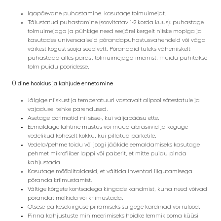
Igapäevane puhastamine: kasutage tolmuimejat.
Täiustatud puhastamine (soovitatav 1-2 korda kuus): puhastage
tolmuimejaga ja pühkige need seejärel kergelt niiske mopiga ja
kasutades universaalseid põrandapuhastusvahendeid või väga
väikest kogust sooja seebivett. Põrandaid tuleks väheniiskelt
puhastada alles pärast tolmuimejaga imemist, muidu pühitakse
tolm puidu pooridesse.
Üldine hooldus ja kahjude ennetamine
Jälgige niiskust ja temperatuuri vastavalt allpool sätestatule ja
vajadusel tehke parendused.
Asetage porimatid nii sisse-, kui väljapääsu ette.
Eemaldage lahtine mustus või muud abrasiivid ja koguge
vedelikud koheselt kokku, kui pillatud parketile.
Vedela/pehme toidu või joogi jääkide eemaldamiseks kasutage
pehmet mikrofiiber lappi või paberit, et mitte puidu pinda
kahjustada.
Kasutage mööblitaldasid, et vältida inventari liigutamisega
põranda kriimustamist.
Vältige kõrgete kontsadega kingade kandmist, kuna need võivad
põrandat mõlkida või kriimustada.
Otsese päikesekiirguse piiramiseks sulgege kardinad või rulood.
Pinna kahjustuste minimeerimiseks hoidke lemmiklooma küüsi