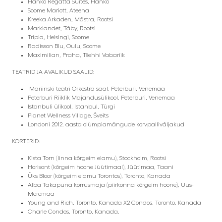
Hanko Regatta Suites, Hanko
Soome Mariott, Ateena
Kreeka Arkaden, Mästra, Rootsi
Marklandet, Täby, Rootsi
Tripla, Helsingi, Soome
Radisson Blu, Oulu, Soome
Maximilian, Praha, Tšehhi Vabariik
TEATRID JA AVALIKUD SAALID:
Mariinski teatri Orkestra saal, Peterburi, Venemaa
Peterburi Riiklik Majandusülikool, Peterburi, Venemaa
Istanbuli ülikool, Istanbul, Türgi
Planet Wellness Village, Šveits
Londoni 2012. aasta olümpiamängude korvpalliväljakud
KORTERID:
Kista Torn (linna kõrgeim elamu), Stockholm, Rootsi
Horisont (kõrgeim hoone Jüütimaal), Jüütimaa, Taani
Üks Bloor (kõrgeim elamu Torontos), Toronto, Kanada
Alba Takapuna korrusmaja (piirkonna kõrgeim hoone), Uus-
Meremaa
Young and Rich, Toronto, Kanada X2 Condos, Toronto, Kanada
Charle Condos, Toronto, Kanada.