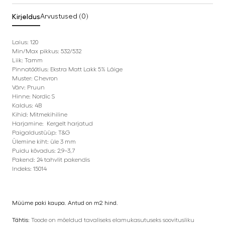
Kirjeldus
Arvustused (0)
Laius: 120
Min/Max pikkus: 532/532
Liik: Tamm
Pinnatöötlus: Ekstra Matt Lakk 5% Läige
Muster: Chevron
Värv: Pruun
Hinne: Nordic S
Kaldus: 4B
Kihid: Mitmekihiline
Harjamine: Kergelt harjatud
Paigaldustüüp: T&G
Ülemine kiht: üle 3 mm
Puidu kõvadus: 2,9–3,7
Pakend: 24 tahvlit pakendis
Indeks: 15014
Müüme paki kaupa. Antud on m2 hind.
Tähtis:
Toode on mõeldud tavaliseks elamukasutuseks soovitusliku