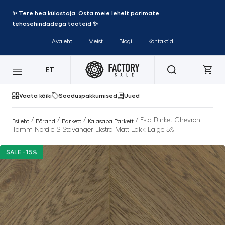
✨ Tere hea külastaja. Osta meie lehelt parimate
tehasehindadega tooteid ✨
Avaleht
Meist
Blogi
Kontaktid
ET
Vaata kõiki
Sooduspakkumised
Uued
/
/
/
/ Esta Parket Chevron
Esileht
Põrand
Parkett
Kalasaba Parkett
Tamm Nordic S Stavanger Ekstra Matt Lakk Läige 5%
SALE -15%