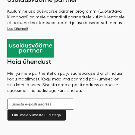
Kuulumine usaldusväärse partneri programmi (Luotettava
Kumppani) on meie garantii nii partneritele kui ka klientidele,
et pakume kvaliteetseid tooteid ja usaldusväärset teenust.
Loe lähemalt
Hoia ühendust
Meil ja meie partneritel on palju suurepäraseid allahindlusi
kogu maailmast. Kogu maailma parimad pakkumised on
sinu käeulatuses. Sisesta oma e-posti aadress allpool, et
saaksime sind uudistega kursis hoida.
Liitu meie viimaste uudistega