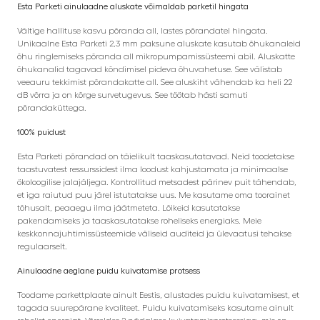
Esta Parketi ainulaadne aluskate võimaldab parketil hingata
Vältige hallituse kasvu põranda all, lastes põrandatel hingata.
Unikaalne Esta Parketi 2,3 mm paksune aluskate kasutab õhukanaleid
õhu ringlemiseks põranda all mikropumpamissüsteemi abil. Aluskatte
õhukanalid tagavad kõndimisel pideva õhuvahetuse. See välistab
veeauru tekkimist põrandakatte all. See aluskiht vähendab ka heli 22
dB võrra ja on kõrge survetugevus. See töötab hästi samuti
põrandaküttega.
100% puidust
Esta Parketi põrandad on täielikult taaskasutatavad. Neid toodetakse
taastuvatest ressurssidest ilma loodust kahjustamata ja minimaalse
ökoloogilise jalajäljega. Kontrollitud metsadest pärinev puit tähendab,
et iga raiutud puu järel istutatakse uus. Me kasutame oma toorainet
tõhusalt, peaaegu ilma jäätmeteta. Lõikeid kasutatakse
pakendamiseks ja taaskasutatakse roheliseks energiaks. Meie
keskkonnajuhtimissüsteemide väliseid auditeid ja ülevaatusi tehakse
regulaarselt.
Ainulaadne aeglane puidu kuivatamise protsess
Toodame parkettplaate ainult Eestis, alustades puidu kuivatamisest, et
tagada suurepärane kvaliteet. Puidu kuivatamiseks kasutame ainult