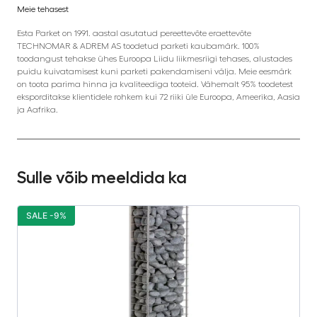
Meie tehasest
Esta Parket on 1991. aastal asutatud pereettevõte eraettevõte
TECHNOMAR & ADREM AS toodetud parketi kaubamärk. 100%
toodangust tehakse ühes Euroopa Liidu liikmesriigi tehases, alustades
puidu kuivatamisest kuni parketi pakendamiseni välja. Meie eesmärk
on toota parima hinna ja kvaliteediga tooteid. Vähemalt 95% toodetest
eksporditakse klientidele rohkem kui 72 riiki üle Euroopa, Ameerika, Aasia
ja Aafrika.
Sulle võib meeldida ka
SALE -9%
S