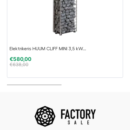
Elektrikeris HUUM CLIFF MINI 3,5 kW...
R
€
580,00
€
€
638,00
€