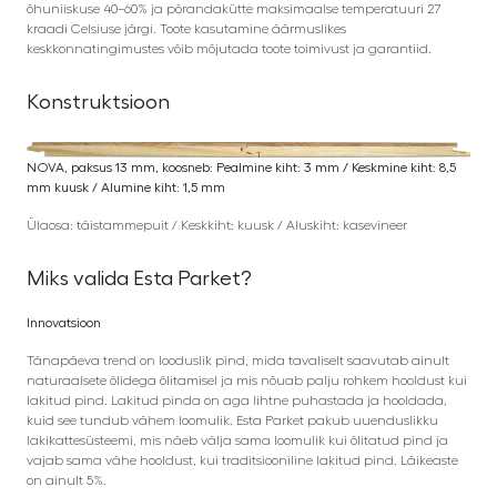
õhuniiskuse 40–60% ja põrandakütte maksimaalse temperatuuri 27
kraadi Celsiuse järgi. Toote kasutamine äärmuslikes
keskkonnatingimustes võib mõjutada toote toimivust ja garantiid.
Konstruktsioon
NOVA, paksus 13 mm, koosneb: Pealmine kiht: 3 mm / Keskmine kiht: 8,5
mm kuusk / Alumine kiht: 1,5 mm
Ülaosa: täistammepuit / Keskkiht: kuusk / Aluskiht: kasevineer
Miks valida Esta Parket?
Innovatsioon
Tänapäeva trend on looduslik pind, mida tavaliselt saavutab ainult
naturaalsete õlidega õlitamisel ja mis nõuab palju rohkem hooldust kui
lakitud pind. Lakitud pinda on aga lihtne puhastada ja hooldada,
kuid see tundub vähem loomulik. Esta Parket pakub uuenduslikku
lakikattesüsteemi, mis näeb välja sama loomulik kui õlitatud pind ja
vajab sama vähe hooldust, kui traditsiooniline lakitud pind. Läikeaste
on ainult 5%.