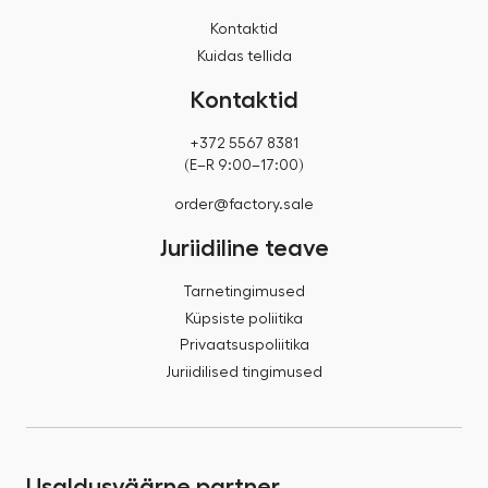
Kontaktid
Kuidas tellida
Kontaktid
+372 5567 8381
(E–R 9:00–17:00)
order@factory.sale
Juriidiline teave
Tarnetingimused
Küpsiste poliitika
Privaatsuspoliitika
Juriidilised tingimused
Usaldusväärne partner