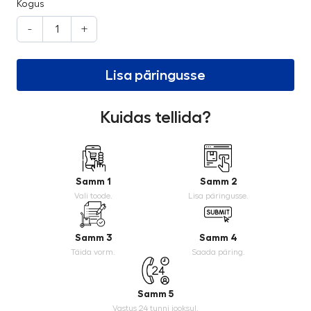
Kogus
-
+
Lisa päringusse
Kuidas tellida?
Samm 1
Samm 2
Vali toode.
Lisa päringusse.
Samm 3
Samm 4
Täida vorm.
Saada päring.
Samm 5
Vastus 24 tunni jooksul.