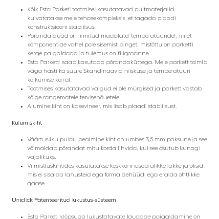
Kõik Esta Parketi tootmisel kasutatavad puitmaterjalid
kuivatatakse meie tehasekompleksis, et tagada plaadi
konstruktsiooni stabiilsus.
Põrandalauad on liimitud madalatel temperatuuridel, nii et
komponentide vahel pole sisemist pinget, mistõttu on parketti
kerge paigaldada ja tulemus on filigraanne.
Esta Parketti saab kasutada põrandaküttega. Meie parkett toimib
väga hästi ka suure Skandinaavia niiskuse ja temperatuuri
kõikumise korral.
Tootmises kasutatavad vaigud ei ole mürgised ja parkett vastab
kõige rangematele tervisenõuetele.
Alumine kiht on kasevineer, mis lisab plaadi stabiilsust.
Kulumiskiht
Väärtusliku puidu pealmine kiht on umbes 3,5 mm paksune ja see
võimaldab põrandat mitu korda lihvida, kui see osutub kunagi
vajalikuks.
Viimistluskihtides kasutatakse keskkonnasõbralikke lakke ja õlisid,
mis ei sisalda lahusteid ega formaldehüüdi ega eralda ohtlikke
gaase
Uniclick Patenteeritud lukustus-süsteem
Esta Parketi klõpsuga lukustatavate laudade paigaldamine on