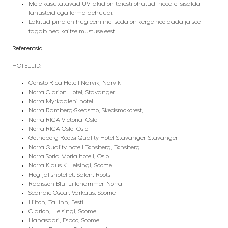
Meie kasutatavad UV-lakid on täiesti ohutud, need ei sisalda
lahusteid ega formaldehüüdi.
Lakitud pind on hügieeniline, seda on kerge hooldada ja see
tagab hea kaitse mustuse eest.
Referentsid
HOTELLID:
Consto Rica Hotell Narvik, Narvik
Norra Clarion Hotel, Stavanger
Norra Myrkdaleni hotell
Norra Ramberg-Skedsmo, Skedsmokorest,
Norra RICA Victoria, Oslo
Norra RICA Oslo, Oslo
Götheborg Rootsi Quality Hotel Stavanger, Stavanger
Norra Quality hotell Tønsberg, Tønsberg
Norra Soria Moria hotell, Oslo
Norra Klaus K
Helsingi, Soome
Högfjällshotellet, Sälen, Rootsi
Radisson Blu, Lillehammer, Norra
Scandic Oscar, Varkaus, Soome
Hilton, Tallinn, Eesti
Clarion, Helsingi, Soome
Hanasaari, Espoo, Soome