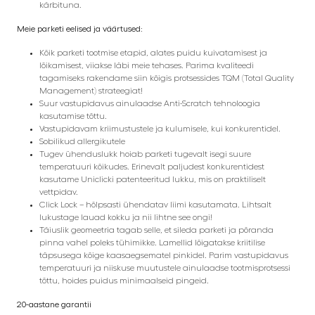
kärbituna.
Meie parketi eelised ja väärtused:
Kõik parketi tootmise etapid, alates puidu kuivatamisest ja
lõikamisest, viiakse läbi meie tehases. Parima kvaliteedi
tagamiseks rakendame siin kõigis protsessides TQM (Total Quality
Management) strateegiat!
Suur vastupidavus ainulaadse Anti-Scratch tehnoloogia
kasutamise tõttu.
Vastupidavam kriimustustele ja kulumisele, kui konkurentidel.
Sobilikud allergikutele
Tugev ühenduslukk hoiab parketi tugevalt isegi suure
temperatuuri kõikudes. Erinevalt paljudest konkurentidest
kasutame Uniclicki patenteeritud lukku, mis on praktiliselt
vettpidav.
Click Lock – hõlpsasti ühendatav liimi kasutamata. Lihtsalt
lukustage lauad kokku ja nii lihtne see ongi!
Täiuslik geomeetria tagab selle, et sileda parketi ja põranda
pinna vahel poleks tühimikke. Lamellid lõigatakse kriitilise
täpsusega kõige kaasaegsematel pinkidel. Parim vastupidavus
temperatuuri ja niiskuse muutustele ainulaadse tootmisprotsessi
tõttu, hoides puidus minimaalseid pingeid.
20-aastane garantii