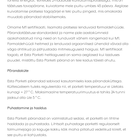
rohelist energiat. Võrreldes 2-nädalase kuivatamisprotsessiga, mis on
tööstuses tavapärane, kuivatame meie puitu umbes 45 päeva. Aeglase
kuivatamise protsessi tagajärjel ei teki puitu pingeid, mis omakorda
muudab põrandad stabiilsemaks.
Omame M1 sertifikaati, lisamata protsessi lenduvaid formaldehüüde.
Põrandatööstuse standardeid ja norme pole aastakümneid
ajakohastatud ning need on tunduvalt vähem rangemad kui M1.
Formaldehüüdi heitmed ja lenduvad orgaanilised ühendid võivad olla
väga ohtlikud ja põhjustada mitmesuguseid haigusi. M1 sertifikaat
tagab, et Esta Parketi heitkogused on sama aeglased kui looduses
puudel, mistõttu Esta Parketi põrand on teie kodus täiesti ohutu.
Põrandaküte
Esta Parketi põrandad sobivad kasutamiseks koos põrandaküttega.
Küttesüsteem tuleks reguleerida nii, et parketi temperatuur ei ületaks
kunagi + 27 ° C. Maksimaalne temperatuurimuutus ei tohiks 24 tunni
jooksul olla üle 5 ° C.
Puhastamine ja hooldus
Esta Parketi põrandad on valmistatud sedasi, et parketti on lihtne
hooldada ja puhastada. Lihtsalt puhastage parketti regulaarselt
tolmuimejaga ja koguge kokku kõik maha pillatud vedelikud kiirelt, et
see puitu ei kahjustaks.