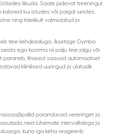
 töötades liikuda. Saate pidevat treeningut
aloreid kui istudes või paigal seistes.
e ning täielikult valmistatud ja
ohaneb teie kehakaaluga. Asetage Gymba
seista ega koorma nii palju teie jalgu või
rüht paraneb, lihased saavad automaatset
avad kliinilised uuringud ja ulatuslik
massaažipallid parandavad vereringet ja
kasutada neid lühemate intervallidega ja
vadusega, kuna iga keha reageerib