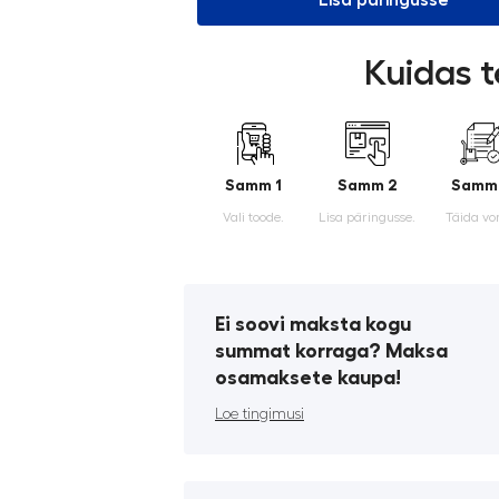
Lisa päringusse
Kuidas t
Samm 1
Samm 2
Samm
Vali toode.
Lisa päringusse.
Täida vo
Ei soovi maksta kogu
summat korraga? Maksa
osamaksete kaupa!
Loe tingimusi