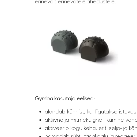
erinevalt erinevatele tihedustele.
Gymba kasutaja eelised:
alandab künnist, kui liigutakse istuva
aktiivne ja mitmekülgne liikumine vä
aktiveerib kogu keha, eriti selja- ja kõ
parandab rühti, tasakaalu ja reageerim