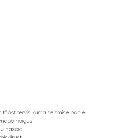
st tööst tervislikuma seismise poole
hendab haigusi
hulihaseid
iskiirust