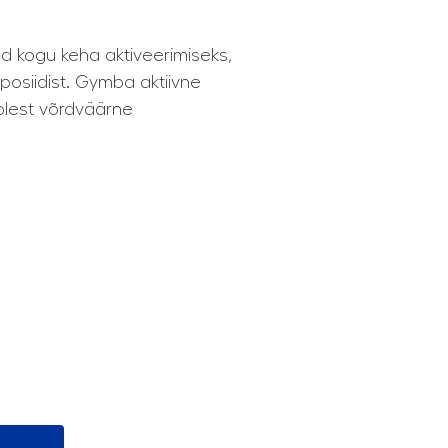
d kogu keha aktiveerimiseks,
mposiidist. Gymba aktiivne
olest võrdväärne