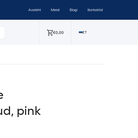
Avaleht
Meist
Blogi
Kontaktid
€
0,00
ET
e
ud, pink