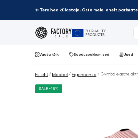
✨ Tere hea külastaja. Osta meie lehelt parima
Vaata kõiki
Sooduspakkumised
Uued
/
/
/ Gymba elastne aktiv
Esileht
Mööbel
Ergonoomia
SALE -16%