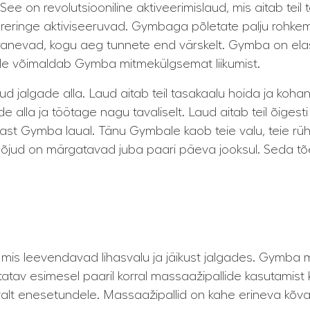
See on revolutsiooniline aktiveerimislaud, mis aitab teil
reringe aktiviseeruvad. Gymbaga põletate palju rohkem k
ranevad, kogu aeg tunnete end värskelt. Gymba on elastn
e võimaldab Gymba mitmekülgsemat liikumist.
laud jalgade alla. Laud aitab teil tasakaalu hoida ja k
alla ja töötage nagu tavaliselt. Laud aitab teil õigesti 
ajast Gymba laual. Tänu Gymbale kaob teie valu, teie 
õjud on märgatavad juba paari päeva jooksul. Seda tõest
is leevendavad lihasvalu ja jäikust jalgades. Gymba 
atav esimesel paaril korral massaažipallide kasutamist 
avalt enesetundele. Massaažipallid on kahe erineva kõ