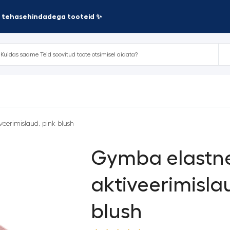
te tehasehindadega tooteid ✨
eerimislaud, pink blush
Gymba elastn
aktiveerimisla
blush