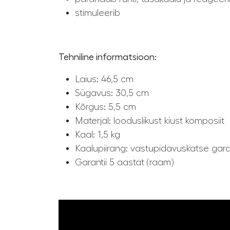
stimuleerib
Tehniline informatsioon:
Laius: 46,5 cm
Sügavus: 30,5 cm
Kõrgus: 5,5 cm
Materjal: looduslikust kiust komposiit
Kaal: 1,5 kg
Kaalupiirang: vastupidavuskatse gara
Garantii 5 aastat (raam)