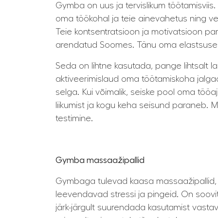
Gymba on uus ja tervislikum töötamisviis. 
oma töökohal ja teie ainevahetus ning ve
Teie kontsentratsioon ja motivatsioon pa
arendatud Soomes. Tänu oma elastsusel
Seda on lihtne kasutada, pange lihtsalt 
aktiveerimislaud oma töötamiskoha jalgade 
selga. Kui võimalik, seiske pool oma töö
liikumist ja kogu keha seisund paraneb. M
testimine.
Gymba massaažipallid
Gymbaga tulevad kaasa massaažipallid, m
leevendavad stressi ja pingeid. On soovit
järk-järgult suurendada kasutamist vast