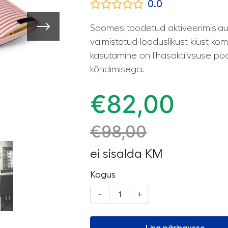
0.0
Soomes toodetud aktiveerimislau
valmistatud looduslikust kiust ko
kasutamine on lihasaktiivsuse po
kõndimisega.
€
82,00
€
98,00
ei sisalda KM
Kogus
-
+