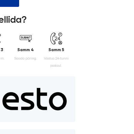
ellida?
 3
Samm 4
Samm 5
rm.
Saada päring.
Vastus 24 tunni
jooksul.