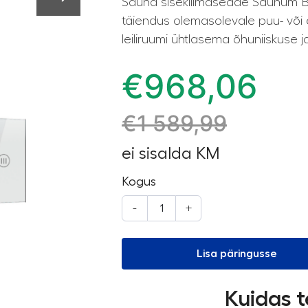
Sauna sisekliimaseade Saunum 
täiendus olemasolevale puu- või e
leiliruumi ühtlasema õhuniiskuse j
€
968,06
€
1 589,99
ei sisalda KM
Kogus
-
+
Lisa päringusse
Kuidas t