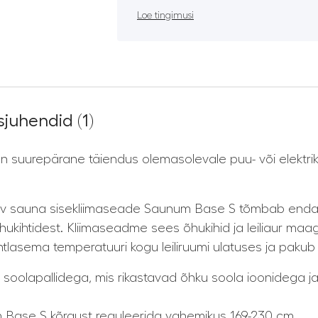
Loe tingimusi
juhendid (1)
suurepärane täiendus olemasolevale puu- või elektrike
tav sauna sisekliimaseade Saunum Base S tõmbab endas
hukihtidest. Kliimaseadme sees õhukihid ja leiliaur maa
htlasema temperatuuri kogu leiliruumi ulatuses ja pakub 
soolapallidega, mis rikastavad õhku soola ioonidega ja 
m Base S kõrgust reguleerida vahemikus 169-230 cm.