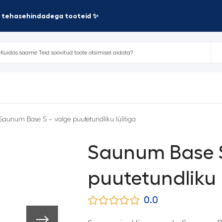
te tehasehindadega tooteid ✨
Saunum Base S – valge puutetundliku lülitiga
Saunum Base S
puutetundliku l
0.0