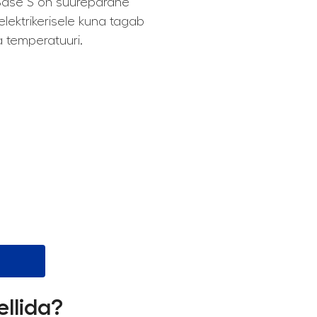
Base S on suurepärane
lektrikerisele kuna tagab
a temperatuuri.
ellida?