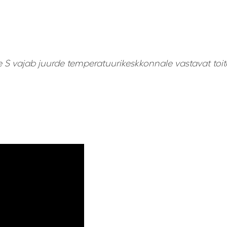
 vajab juurde temperatuurikeskkonnale vastavat toite