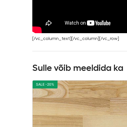
[/vc_column_text][/vc_column][/vc_row]
Sulle võib meeldida ka
SALE -20%