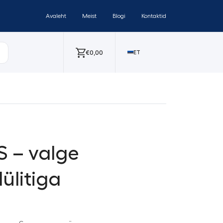
Avaleht
Meist
Blogi
Kontaktid
€
0,00
ET
 – valge
ülitiga