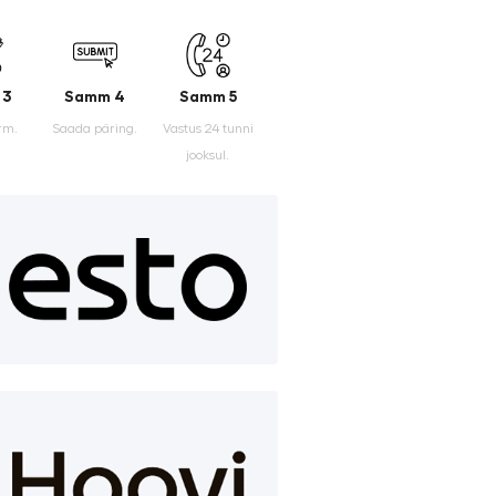
 3
Samm 4
Samm 5
rm.
Saada päring.
Vastus 24 tunni
jooksul.