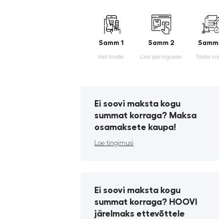
Samm 1
Samm 2
Samm
Vali toode.
Lisa päringusse.
Täida vo
Ei soovi maksta kogu
summat korraga? Maksa
osamaksete kaupa!
Loe tingimusi
Ei soovi maksta kogu
summat korraga? HOOVI
järelmaks ettevõttele