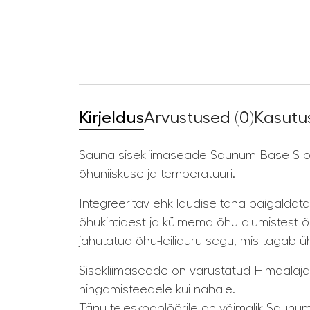
Kirjeldus
Arvustused (0)
Kasutus
Sauna sisekliimaseade Saunum Base S on 
õhuniiskuse ja temperatuuri.
Integreeritav ehk laudise taha paigalda
õhukihtidest ja külmema õhu alumistest õ
jahutatud õhu-leiliauru segu, mis tagab ü
Sisekliimaseade on varustatud Himaalaja 
hingamisteedele kui nahale.
Tänu teleskooplõõrile on võimalik Saunu