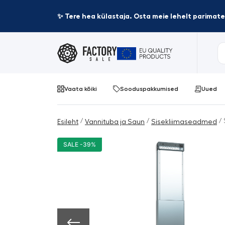
✨ Tere hea külastaja. Osta meie lehelt parima
Vaata kõiki
Sooduspakkumised
Uued
/
/
/ 
Esileht
Vannituba ja Saun
Sisekliimaseadmed
SALE -39%