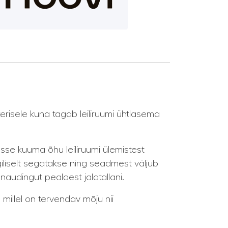
risele kuna tagab leiliruumi ühtlasema
se kuuma õhu leiliruumi ülemistest
giliselt segatakse ning seadmest väljub
naudingut pealaest jalatallani.
millel on tervendav mõju nii