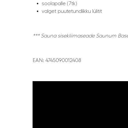
soolapalle (7tk)
valget puutetundlikku lülitit
***
Sauna sisekliimaseade Saunum Base S
EAN:
4745090012408