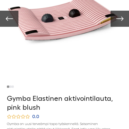
Gymba Elastinen aktivointilauta,
pink blush
0.0
Gymba on uusi terveämpi tapa työskennellä. Seisominen
aktivointilaudalla pitää sinut liikkeessä. Saat jatkuvaa liikuntaa