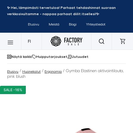
✨ Hei, lämpimästi tervetuloa! Parhaat tehdashinnat suoraan
verkkosivultamme - nappaa parhaat diilit itsellesi!✨
Etusivu
Meistä
Blogi
Yhteystiedot
FI
Näytä kaikki
Huipputarjoukset
Uutuudet
/
/
/ Gymba Elastinen aktivointilauta,
Etusivu
Huonekalut
Ergonomia
pink blush
SALE -16%