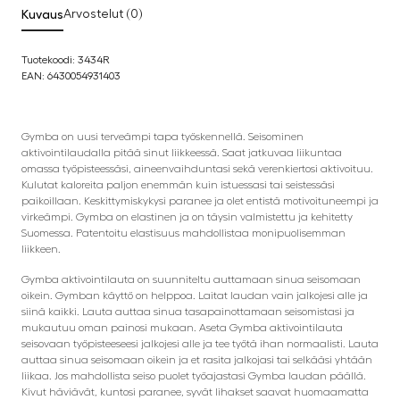
Kuvaus
Arvostelut (0)
Tuotekoodi: 3434R
EAN: 6430054931403
Gymba on uusi terveämpi tapa työskennellä. Seisominen
aktivointilaudalla pitää sinut liikkeessä. Saat jatkuvaa liikuntaa
omassa työpisteessäsi, aineenvaihduntasi sekä verenkiertosi aktivoituu.
Kulutat kaloreita paljon enemmän kuin istuessasi tai seistessäsi
paikoillaan. Keskittymiskykysi paranee ja olet entistä motivoituneempi ja
virkeämpi. Gymba on elastinen ja on täysin valmistettu ja kehitetty
Suomessa. Patentoitu elastisuus mahdollistaa monipuolisemman
liikkeen.
Gymba aktivointilauta on suunniteltu auttamaan sinua seisomaan
oikein. Gymban käyttö on helppoa. Laitat laudan vain jalkojesi alle ja
siinä kaikki. Lauta auttaa sinua tasapainottamaan seisomistasi ja
mukautuu oman painosi mukaan. Aseta Gymba aktivointilauta
seisovaan työpisteeseesi jalkojesi alle ja tee työtä ihan normaalisti. Lauta
auttaa sinua seisomaan oikein ja et rasita jalkojasi tai selkääsi yhtään
liikaa. Jos mahdollista seiso puolet työajastasi Gymba laudan päällä.
Kivut häviävät, kuntosi paranee, syvät lihakset saavat huomaamatta