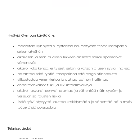
Hyötyjä Gymban käyttäjälle:
madaltaa kynnystä siirryttäessä istumatyöstä terveellisempään
seisomatyöhön
aktiivisen ja monipuolisen liikkeen ansiosta sairauspoissaolot
vähenevät
aktivoi koko kehoa, erityisesti selän ja vatsan alueen syviä lihaksia
parantaa sekä ryhtiä, tasapainoa että reagointinopeutta
vilkastuttaa verenkiertoa ja auttaa painon hallintaa
ennaltaehkäisee tuki- ja liikuntaelinvaivoja
aktivoi rasva-aineenvaihduntaa ja vähentää näin sydän- ja
verisuonisairausten riskiä
lisää työviihtyvyyttä, auttaa keskittymään ja vähentää näin myös
työperäisiä poissaoloja
Tekniset tiedot
Leveys: 46,5 cm