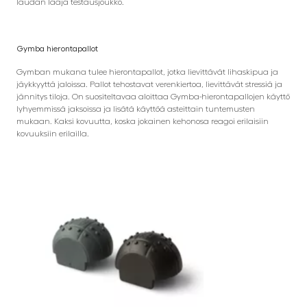
laudan laaja testausjoukko.
Gymba hierontapallot
Gymban mukana tulee hierontapallot, jotka lievittävät lihaskipua ja
jäykkyyttä jaloissa. Pallot tehostavat verenkiertoa, lievittävät stressiä ja
jännitys tiloja. On suositeltavaa aloittaa Gymba-hierontapallojen käyttö
lyhyemmissä jaksoissa ja lisätä käyttöä asteittain tuntemusten
mukaan. Kaksi kovuutta, koska jokainen kehonosa reagoi erilaisiin
kovuuksiin erilailla.