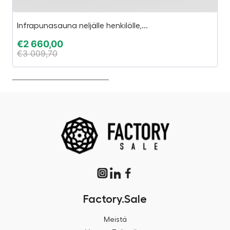
Infrapunasauna neljälle henkilölle,...
A
€
2 660,00
€
€
3 009,70
€
Factory.Sale
Meistä