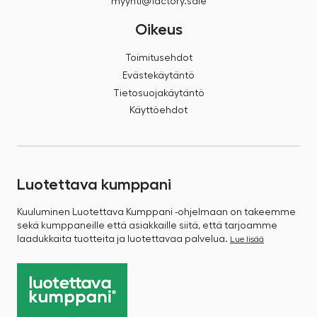
myynti@factory.sale
Oikeus
Toimitusehdot
Evästekäytäntö
Tietosuojakäytäntö
Käyttöehdot
Luotettava kumppani
Kuuluminen Luotettava Kumppani -ohjelmaan on takeemme
sekä kumppaneille että asiakkaille siitä, että tarjoamme
laadukkaita tuotteita ja luotettavaa palvelua.
Lue lisää