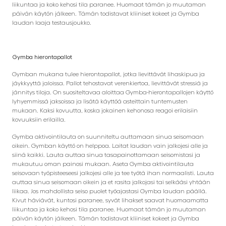
liikuntaa ja koko kehosi tila paranee. Huomaat tämän jo muutaman
päivän käytön jälkeen. Tämän todistavat kliiniset kokeet ja Gymba
laudan laaja testausjoukko.
Gymba hierontapallot
Gymban mukana tulee hierontapallot, jotka lievittävät lihaskipua ja
jäykkyyttä jaloissa. Pallot tehostavat verenkiertoa, lievittävät stressiä ja
jännitys tiloja. On suositeltavaa aloittaa Gymba-hierontapallojen käyttö
lyhyemmissä jaksoissa ja lisätä käyttöä asteittain tuntemusten
mukaan. Kaksi kovuutta, koska jokainen kehonosa reagoi erilaisiin
kovuuksiin erilailla.
Gymba aktivointilauta on suunniteltu auttamaan sinua seisomaan
oikein. Gymban käyttö on helppoa. Laitat laudan vain jalkojesi alle ja
siinä kaikki. Lauta auttaa sinua tasapainottamaan seisomistasi ja
mukautuu oman painosi mukaan. Aseta Gymba aktivointilauta
seisovaan työpisteeseesi jalkojesi alle ja tee työtä ihan normaalisti. Lauta
auttaa sinua seisomaan oikein ja et rasita jalkojasi tai selkääsi yhtään
liikaa. Jos mahdollista seiso puolet työajastasi Gymba laudan päällä.
Kivut häviävät, kuntosi paranee, syvät lihakset saavat huomaamatta
liikuntaa ja koko kehosi tila paranee. Huomaat tämän jo muutaman
päivän käytön jälkeen. Tämän todistavat kliiniset kokeet ja Gymba