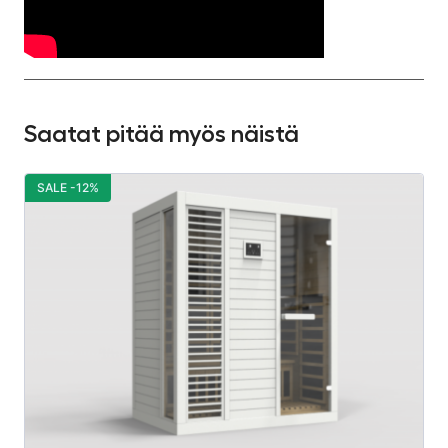
Saatat pitää myös näistä
SALE -12%
S