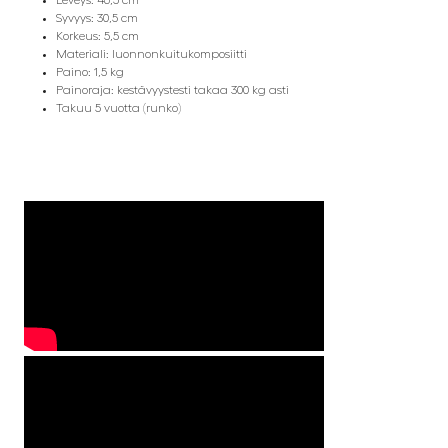
Syvyys: 30,5 cm
Korkeus: 5,5 cm
Materiali: luonnonkuitukomposiitti
Paino: 1,5 kg
Painoraja: kestävyystesti takaa 300 kg asti
Takuu 5 vuotta (runko)