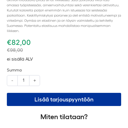
omassa työpisteessäsi, aineenvaihduntasi sekä verenkiertosi aktivoituu.
Kulutat kaloreita paljon enemmän kuin istuessasi tai seistessäsi
paikoillaan. Keskittymiskykysi paranee ja olet entistä motivoituneempi ja
virkeämpi. Gymba on elastinen ja on täysin valmistettu ja kehitetty
Suomessa. Patentoitu elastisuus mahdollistaa monipuolisemman
liikkeen.
€
82,00
€
98,00
ei sisällä ALV
Summa
-
+
Lisää tarjouspyyntöön
Miten tilataan?