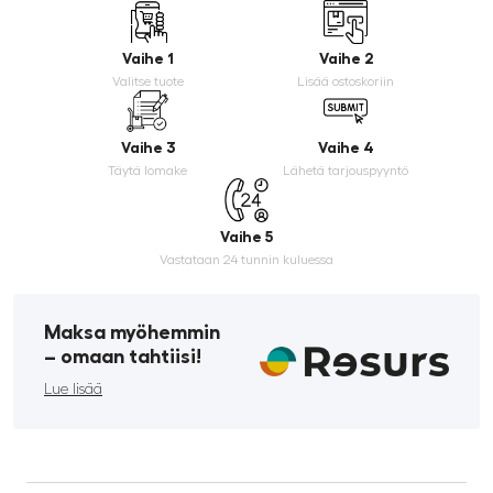
Vaihe 1
Vaihe 2
Valitse tuote
Lisää ostoskoriin
Vaihe 3
Vaihe 4
Täytä lomake
Lähetä tarjouspyyntö
Vaihe 5
Vastataan 24 tunnin kuluessa
Maksa myöhemmin
­– omaan tahtiisi!
Lue lisää