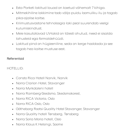
Esta Parketi lakitud lauad on kaetud vähemalt 7 kihiga.
Mitmekihiline lakkimine toob välja puidu loomuliku ilu ja tagab
pika-ajalise kaitse.
Kriimustusvastane tehnoloogia laki peal suurendab veelgi
kulumiskindlust.
Meie kasutatavad UV-lakid on täiesti ohutud, need ei sisalda
lahusteid ega formaldehüüdi.
Lakitud pind on hügieeniline, seda on kerge hooldada ja see
tagab hea kaitse mustuse eest.
Referentsid
HOTELLID:
Consto Rica Hotell Narvik, Narvik
Norra Clarion Hotel, Stavanger
Norra Myrkdaleni hotell
Norra Ramberg-Skedsmo, Skedsmokorest,
Norra RICA Victoria, Oslo
Norra RICA Oslo, Oslo
Götheborg Rootsi Quality Hotel Stavanger, Stavanger
Norra Quality hotell Tønsberg, Tønsberg
Norra Soria Moria hotell, Oslo
Norra Klaus K
Helsingi, Soome