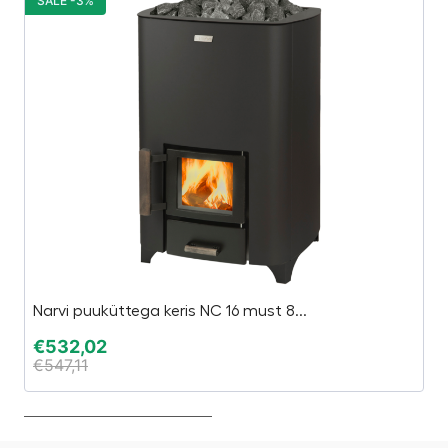
SALE -3%
S
Narvi puuküttega keris NC 16 must 8...
Ta
€
532,02
€
€
547,11
€