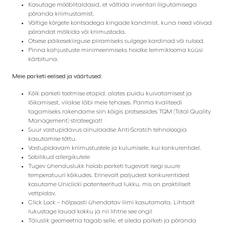
Kasutage mööblitaldasid, et vältida inventari liigutamisega
põranda kriimustamist.
Vältige kõrgete kontsadega kingade kandmist, kuna need võivad
põrandat mõlkida või kriimustada.
Otsese päikesekiirguse piiramiseks sulgege kardinad või rulood.
Pinna kahjustuste minimeerimiseks hoidke lemmiklooma küüsi
kärbituna.
Meie parketi eelised ja väärtused:
Kõik parketi tootmise etapid, alates puidu kuivatamisest ja
lõikamisest, viiakse läbi meie tehases. Parima kvaliteedi
tagamiseks rakendame siin kõigis protsessides TQM (Total Quality
Management) strateegiat!
Suur vastupidavus ainulaadse Anti-Scratch tehnoloogia
kasutamise tõttu.
Vastupidavam kriimustustele ja kulumisele, kui konkurentidel.
Sobilikud allergikutele
Tugev ühenduslukk hoiab parketi tugevalt isegi suure
temperatuuri kõikudes. Erinevalt paljudest konkurentidest
kasutame Uniclicki patenteeritud lukku, mis on praktiliselt
vettpidav.
Click Lock – hõlpsasti ühendatav liimi kasutamata. Lihtsalt
lukustage lauad kokku ja nii lihtne see ongi!
Täiuslik geomeetria tagab selle, et sileda parketi ja põranda