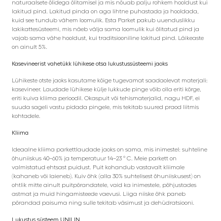
naturaalsete õlidega õlitamisel ja mis nõuab palju rohkem hooldust kui
lakitud pind. Lakitud pinda on aga lihtne puhastada ja hooldada,
kuid see tundub vähem loomulik. Esta Parket pakub uuenduslikku
lakikattesüsteemi, mis näeb välja sama loomulik kui õlitatud pind ja
vajab sama vähe hooldust, kui traditsiooniline lakitud pind. Läikeaste
on ainult 5%.
Kasevineerist vahetükk lühikese otsa lukustussüsteemi jaoks
Lühikeste otste jaoks kasutame kõige tugevamat saadaolevat materjali:
kasevineer. Laudade lühikese külje lukkude pinge võib olla eriti kõrge,
eriti kuiva kliima perioodil. Okaspuit või tehismaterjalid, nagu HDF, ei
suuda sageli vastu pidada pingele, mis tekitab suured praod liitmis
kohtadele.
Kliima
Ideaalne kliima parkettlaudade jaoks on sama, mis inimestel: suhteline
õhuniiskus 40–60% ja temperatuur 14–23 ° C. Meie parkett on
valmistatud ehtsast puidust. Puit kohandub vastavalt kliimale
(kahaneb või laieneb). Kuiv õhk (alla 30% suhtelisest õhuniiskusest) on
ohtlik mitte ainult puitpõrandatele, vaid ka inimestele, põhjustades
astmat ja muid hingamisteede vaevusi. Liiga niiske õhk paneb
põrandad paisuma ning sulle tekitab väsimust ja dehüdratsiooni.
Lukustus süsteem UNILIN