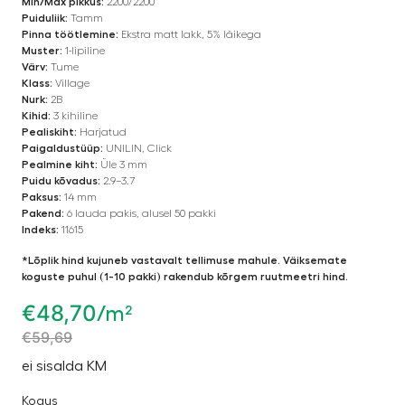
Min/Max pikkus:
2200/2200
Puiduliik:
Tamm
Pinna töötlemine:
Ekstra matt lakk, 5% läikega
Muster:
1-lipiline
Värv:
Tume
Klass:
Village
Nurk:
2B
Kihid:
3 kihiline
Pealiskiht:
Harjatud
Paigaldustüüp:
UNILIN, Click
Pealmine kiht:
Üle 3 mm
Puidu kõvadus:
2.9–3.7
Paksus:
14 mm
Pakend:
6 lauda pakis, alusel 50 pakki
Indeks:
11615
*Lõplik hind kujuneb vastavalt tellimuse mahule. Väiksemate
koguste puhul (1-10 pakki) rakendub kõrgem ruutmeetri hind.
€
48,70
/m²
€
59,69
ei sisalda KM
Kogus