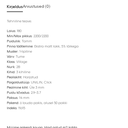
Kirjeldus
Arvustused (0)
Tehniline teave:
Laius:
180
Min/Max pikkus:
2200/2200
Puiduliik:
Tamm
Pinna töötlemine:
Ekstra matt lakk, 5% läikega
Muster:
1-lipiline
Värv:
Tume
Klass:
Village
Nurk:
2B
Kihid:
3 kihiline
Pealiskiht:
Harjatud
Paigaldustüüp:
UNILIN, Click
Pealmine kiht:
Üle 3 mm
Puidu kõvadus:
2.9–3.7
Paksus:
14 mm
Pakend:
6 lauda pakis, alusel 50 pakki
Indeks:
11615
Müüme pakendi kaupa. Hind antud m2 kohta.