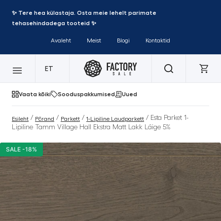
✨ Tere hea külastaja. Osta meie lehelt parimate
tehasehindadega tooteid ✨
Avaleht
Meist
Blogi
Kontaktid
ET
Vaata kõiki
Sooduspakkumised
Uued
/
/
/
/ Esta Parket 1-
Esileht
Põrand
Parkett
1-Lipiline Laudparkett
Lipiline Tamm Village Hall Ekstra Matt Lakk Läige 5%
SALE -18%