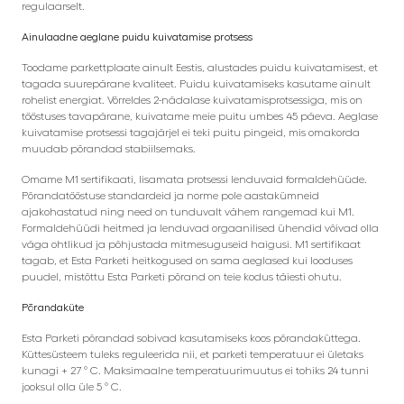
regulaarselt.
Ainulaadne aeglane puidu kuivatamise protsess
Toodame parkettplaate ainult Eestis, alustades puidu kuivatamisest, et
tagada suurepärane kvaliteet. Puidu kuivatamiseks kasutame ainult
rohelist energiat. Võrreldes 2-nädalase kuivatamisprotsessiga, mis on
tööstuses tavapärane, kuivatame meie puitu umbes 45 päeva. Aeglase
kuivatamise protsessi tagajärjel ei teki puitu pingeid, mis omakorda
muudab põrandad stabiilsemaks.
Omame M1 sertifikaati, lisamata protsessi lenduvaid formaldehüüde.
Põrandatööstuse standardeid ja norme pole aastakümneid
ajakohastatud ning need on tunduvalt vähem rangemad kui M1.
Formaldehüüdi heitmed ja lenduvad orgaanilised ühendid võivad olla
väga ohtlikud ja põhjustada mitmesuguseid haigusi. M1 sertifikaat
tagab, et Esta Parketi heitkogused on sama aeglased kui looduses
puudel, mistõttu Esta Parketi põrand on teie kodus täiesti ohutu.
Põrandaküte
Esta Parketi põrandad sobivad kasutamiseks koos põrandaküttega.
Küttesüsteem tuleks reguleerida nii, et parketi temperatuur ei ületaks
kunagi + 27 ° C. Maksimaalne temperatuurimuutus ei tohiks 24 tunni
jooksul olla üle 5 ° C.