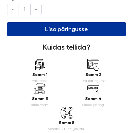
-
+
Lisa päringusse
Kuidas tellida?
Samm 1
Samm 2
Vali toode.
Lisa päringusse.
Samm 3
Samm 4
Täida vorm.
Saada päring.
Samm 5
Vastus 24 tunni jooksul.