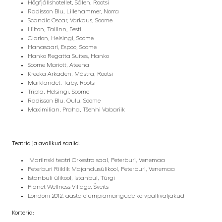
Högfjällshotellet, Sälen, Rootsi
Radisson Blu, Lillehammer, Norra
Scandic Oscar, Varkaus, Soome
Hilton, Tallinn, Eesti
Clarion, Helsingi, Soome
Hanasaari, Espoo, Soome
Hanko Regatta Suites, Hanko
Soome Mariott, Ateena
Kreeka Arkaden, Mästra, Rootsi
Marklandet, Täby, Rootsi
Tripla, Helsingi, Soome
Radisson Blu, Oulu, Soome
Maximilian, Praha, Tšehhi Vabariik
Teatrid ja avalikud saalid:
Mariinski teatri Orkestra saal, Peterburi, Venemaa
Peterburi Riiklik Majandusülikool, Peterburi, Venemaa
Istanbuli ülikool, Istanbul, Türgi
Planet Wellness Village, Šveits
Londoni 2012. aasta olümpiamängude korvpalliväljakud
Korterid: