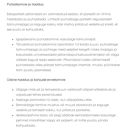
Puhastamine ja hooldus
Estaparketi põrandad on valmistatud sedasi, et parketti on lihtne
hooldada ja puhastada. Lihtsalt puhastage parketti regulaarselt
tolmuimejaga ja koguge kokku kõik maha pillatud vedelikud kiirelt, et
see puitu ei kahjustaks.
Igapäevane puhastamine: kasutage tolmuimejat.
Täiustatud puhastamine (soovitatav 1-2 korda kuus): puhastage
tolmuimejaga ja pühkige need seejärel kergelt niiske mopiga ja
kasutades universaalseid põrandapuhastusvahendeid või väga
väikest kogust sooja seebivett. Põrandaid tuleks väheniiskelt
puhastada alles pärast tolmuimejaga imemist, muidu pühitakse
tolm puidu pooridesse.
Üldine hooldus ja kahjude ennetamine
Jälgige niiskust ja temperatuuri vastavalt allpool sätestatule ja
vajadusel tehke parendused.
Asetage porimatid nii sisse-, kui väljapääsu ette.
Eemaldage lahtine mustus või muud abrasiivid ja koguge
vedelikud koheselt kokku, kui pillatud parketile.
Vedela/pehme toidu või joogi jääkide eemaldamiseks kasutage
pehmet mikrofiiber lappi või paberit, et mitte puidu pinda
kahjustada.