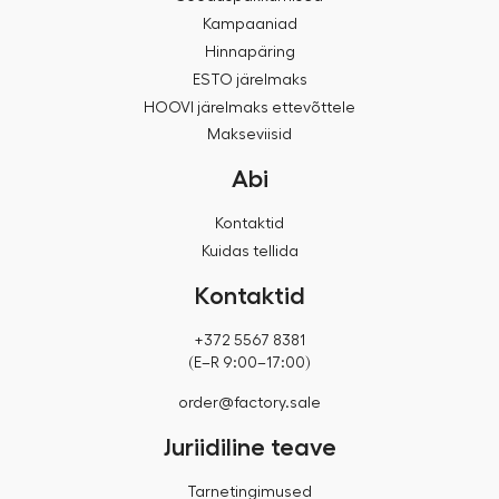
Kampaaniad
Hinnapäring
ESTO järelmaks
HOOVI järelmaks ettevõttele
Makseviisid
Abi
Kontaktid
Kuidas tellida
Kontaktid
+372 5567 8381
(E–R 9:00–17:00)
order@factory.sale
Juriidiline teave
Tarnetingimused