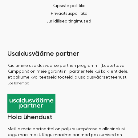
Küpsiste poliitika
Privaatsuspoliitika
Juriidilised tingimused
Usaldusväärne partner
Kuulumine usaldusväärse partneri programmi (Luotettava
Kumppani) on meie garantii nii partneritele kui ka klientidele,
et pakume kvaliteetseid tooteid ja usaldusväärset teenust.
Loe lähemalt
Hoia ühendust
Meil ja meie partneritel on palju suurepäraseid allahindlusi
kogu maailmast. Kogu maailma parimad pakkumised on