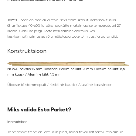
Tähtis:
Toode on mõeldud tavaliseks elamukasutuseks soovitusliku
õhuniiskuse 40–60% ja põrandakütte maksimaalse temperatuuri 27
kraadi Celsiuse järgi. Toote kasutamine äärmuslikes
keskkonnatingimustes võib mõjutada toote toimivust ja garantiid.
Konstruktsioon
NOVA, paksus 13 mm, koosneb: Pealmine kiht: 3 mm / Keskmine kiht: 8,5
mm kuusk / Alumine kiht: 1,5 mm
Ülaosa: täistammepuit / Keskkiht: kuusk / Aluskiht: kasevineer
Miks valida Esta Parket?
Innovatsioon
Tänapäeva trend on looduslik pind, mida tavaliselt saavutab ainult