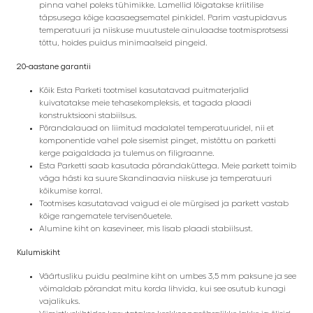
pinna vahel poleks tühimikke. Lamellid lõigatakse kriitilise
täpsusega kõige kaasaegsematel pinkidel. Parim vastupidavus
temperatuuri ja niiskuse muutustele ainulaadse tootmisprotsessi
tõttu, hoides puidus minimaalseid pingeid.
20-aastane garantii
Kõik Esta Parketi tootmisel kasutatavad puitmaterjalid
kuivatatakse meie tehasekompleksis, et tagada plaadi
konstruktsiooni stabiilsus.
Põrandalauad on liimitud madalatel temperatuuridel, nii et
komponentide vahel pole sisemist pinget, mistõttu on parketti
kerge paigaldada ja tulemus on filigraanne.
Esta Parketti saab kasutada põrandaküttega. Meie parkett toimib
väga hästi ka suure Skandinaavia niiskuse ja temperatuuri
kõikumise korral.
Tootmises kasutatavad vaigud ei ole mürgised ja parkett vastab
kõige rangematele tervisenõuetele.
Alumine kiht on kasevineer, mis lisab plaadi stabiilsust.
Kulumiskiht
Väärtusliku puidu pealmine kiht on umbes 3,5 mm paksune ja see
võimaldab põrandat mitu korda lihvida, kui see osutub kunagi
vajalikuks.