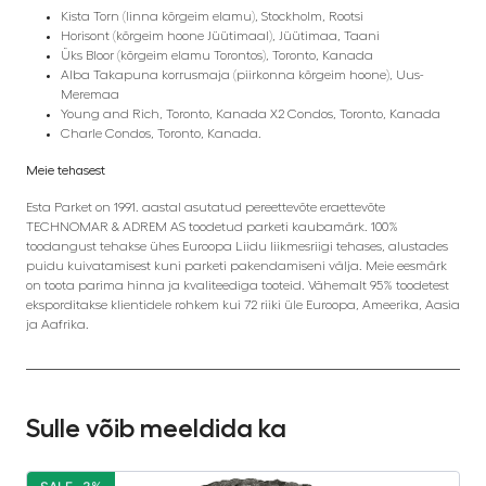
Kista Torn (linna kõrgeim elamu), Stockholm, Rootsi
Horisont (kõrgeim hoone Jüütimaal), Jüütimaa, Taani
Üks Bloor (kõrgeim elamu Torontos), Toronto, Kanada
Alba Takapuna korrusmaja (piirkonna kõrgeim hoone), Uus-
Meremaa
Young and Rich, Toronto, Kanada X2 Condos, Toronto, Kanada
Charle Condos, Toronto, Kanada.
Meie tehasest
Esta Parket on 1991. aastal asutatud pereettevõte eraettevõte
TECHNOMAR & ADREM AS toodetud parketi kaubamärk. 100%
toodangust tehakse ühes Euroopa Liidu liikmesriigi tehases, alustades
puidu kuivatamisest kuni parketi pakendamiseni välja. Meie eesmärk
on toota parima hinna ja kvaliteediga tooteid. Vähemalt 95% toodetest
eksporditakse klientidele rohkem kui 72 riiki üle Euroopa, Ameerika, Aasia
ja Aafrika.
Sulle võib meeldida ka