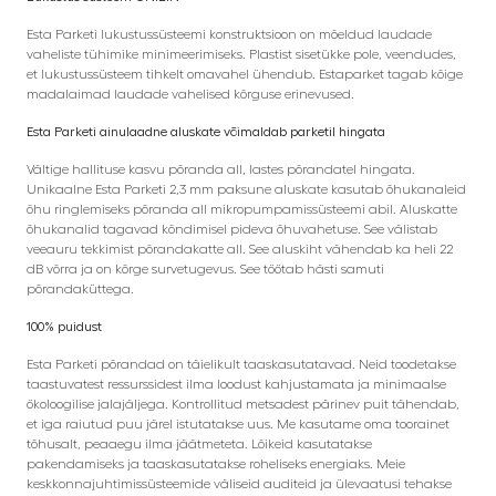
Esta Parketi lukustussüsteemi konstruktsioon on mõeldud laudade
vaheliste tühimike minimeerimiseks. Plastist sisetükke pole, veendudes,
et lukustussüsteem tihkelt omavahel ühendub. Estaparket tagab kõige
madalaimad laudade vahelised kõrguse erinevused.
Esta Parketi ainulaadne aluskate võimaldab parketil hingata
Vältige hallituse kasvu põranda all, lastes põrandatel hingata.
Unikaalne Esta Parketi 2,3 mm paksune aluskate kasutab õhukanaleid
õhu ringlemiseks põranda all mikropumpamissüsteemi abil. Aluskatte
õhukanalid tagavad kõndimisel pideva õhuvahetuse. See välistab
veeauru tekkimist põrandakatte all. See aluskiht vähendab ka heli 22
dB võrra ja on kõrge survetugevus. See töötab hästi samuti
põrandaküttega.
100% puidust
Esta Parketi põrandad on täielikult taaskasutatavad. Neid toodetakse
taastuvatest ressurssidest ilma loodust kahjustamata ja minimaalse
ökoloogilise jalajäljega. Kontrollitud metsadest pärinev puit tähendab,
et iga raiutud puu järel istutatakse uus. Me kasutame oma toorainet
tõhusalt, peaaegu ilma jäätmeteta. Lõikeid kasutatakse
pakendamiseks ja taaskasutatakse roheliseks energiaks. Meie
keskkonnajuhtimissüsteemide väliseid auditeid ja ülevaatusi tehakse