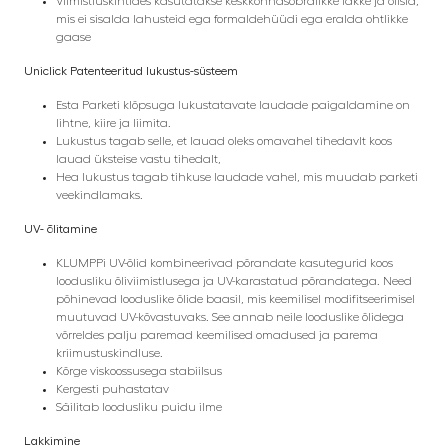
Viimistluskihtides kasutatakse keskkonnasõbralikke lakke ja õlisid,
mis ei sisalda lahusteid ega formaldehüüdi ega eralda ohtlikke
gaase
Uniclick Patenteeritud lukustus-süsteem
Esta Parketi klõpsuga lukustatavate laudade paigaldamine on
lihtne, kiire ja liimita.
Lukustus tagab selle, et lauad oleks omavahel tihedavlt koos
lauad üksteise vastu tihedalt,
Hea lukustus tagab tihkuse laudade vahel, mis muudab parketi
veekindlamaks.
UV- õlitamine
KLUMPPi UV-õlid kombineerivad põrandate kasutegurid koos
loodusliku õliviimistlusega ja UV-karastatud põrandatega. Need
põhinevad looduslike õlide baasil, mis keemilisel modifitseerimisel
muutuvad UV-kõvastuvaks.
See annab neile looduslike õlidega
võrreldes palju paremad keemilised omadused ja parema
kriimustuskindluse.
Kõrge viskoossusega stabiilsus
Kergesti puhastatav
Säilitab loodusliku puidu ilme
Lakkimine