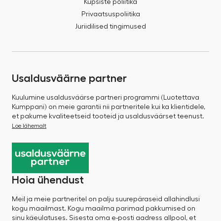
Küpsiste poliitika
Privaatsuspoliitika
Juriidilised tingimused
Usaldusväärne partner
Kuulumine usaldusväärse partneri programmi (Luotettava
Kumppani) on meie garantii nii partneritele kui ka klientidele,
et pakume kvaliteetseid tooteid ja usaldusväärset teenust.
Loe lähemalt
Hoia ühendust
Meil ja meie partneritel on palju suurepäraseid allahindlusi
kogu maailmast. Kogu maailma parimad pakkumised on
sinu käeulatuses. Sisesta oma e-posti aadress allpool, et