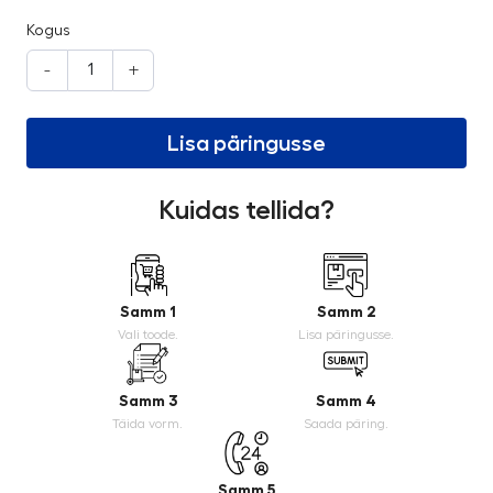
Kogus
-
+
Lisa päringusse
Kuidas tellida?
Samm 1
Samm 2
Vali toode.
Lisa päringusse.
Samm 3
Samm 4
Täida vorm.
Saada päring.
Samm 5