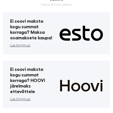
Vastus 24 tunni jooksul.
Ei soovi maksta
kogu summat
korraga? Maksa
osamaksete kaupa!
Loe tingimusi
Ei soovi maksta
kogu summat
korraga? HOOVI
järelmaks
ettevõttele
Loe tingimusi