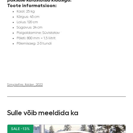
Toote informatsioon:
Kaal: 25 kg
Kõrgus: 45 cm
Laius: 120 cm
Sügavus: 24 cm
Paigaldamine: Süvistatav
Põleti: 800 mm = 1,5 liitrit
Põlemisaeg: 2-3 tundi
Simplefire_folder_2022
Sulle võib meeldida ka
SALE -13%
S