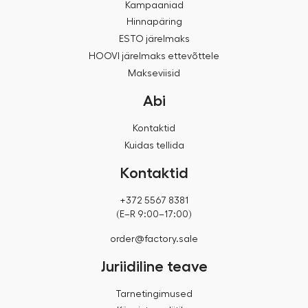
Kampaaniad
Hinnapäring
ESTO järelmaks
HOOVI järelmaks ettevõttele
Makseviisid
Abi
Kontaktid
Kuidas tellida
Kontaktid
+372 5567 8381
(E–R 9:00–17:00)
order@factory.sale
Juriidiline teave
Tarnetingimused