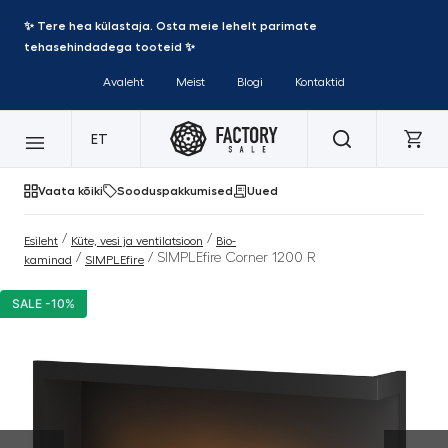
✨ Tere hea külastaja. Osta meie lehelt parimate
tehasehindadega tooteid ✨
Avaleht
Meist
Blogi
Kontaktid
ET
Vaata kõiki
Sooduspakkumised
Uued
/
/
Esileht
Küte, vesi ja ventilatsioon
Bio-
/
/ SIMPLEfire Corner 1200 R
kaminad
SIMPLEfire
SALE -10%