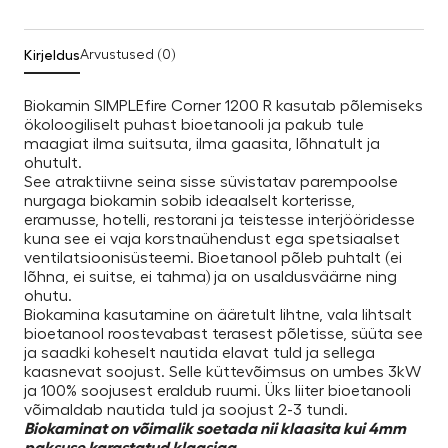
Kirjeldus
Arvustused (0)
Biokamin SIMPLEfire Corner 1200 R kasutab põlemiseks
ökoloogiliselt puhast bioetanooli ja pakub tule
maagiat ilma suitsuta, ilma gaasita, lõhnatult ja
ohutult.
See atraktiivne seina sisse süvistatav parempoolse
nurgaga biokamin sobib ideaalselt korterisse,
eramusse, hotelli, restorani ja teistesse interjööridesse
kuna see ei vaja korstnaühendust ega spetsiaalset
ventilatsioonisüsteemi. Bioetanool põleb puhtalt (ei
lõhna, ei suitse, ei tahma) ja on usaldusväärne ning
ohutu.
Biokamina kasutamine on ääretult lihtne, vala lihtsalt
bioetanool roostevabast terasest põletisse, süüta see
ja saadki koheselt nautida elavat tuld ja sellega
kaasnevat soojust. Selle küttevõimsus on umbes 3kW
ja 100% soojusest eraldub ruumi. Üks liiter bioetanooli
võimaldab nautida tuld ja soojust 2-3 tundi.
Biokaminat on võimalik soetada nii klaasita kui 4mm
paksuse karastatud klaasiga.