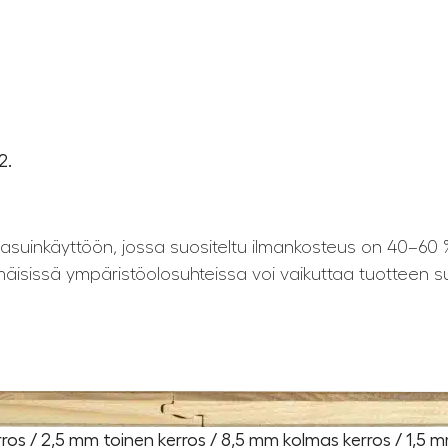
2.
 asuinkäyttöön, jossa suositeltu ilmankosteus on 40–60 
äisissä ympäristöolosuhteissa voi vaikuttaa tuotteen s
os / 2,5 mm toinen kerros / 8,5 mm kolmas kerros / 1,5 