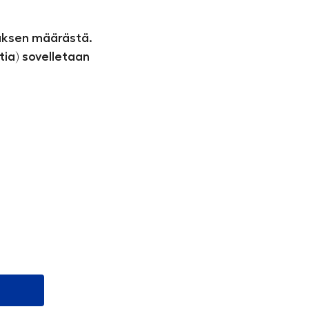
auksen määrästä.
tia) sovelletaan