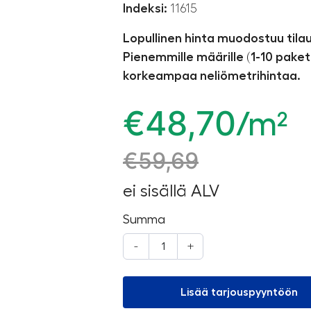
Indeksi:
11615
Lopullinen hinta muodostuu til
Pienemmille määrille (1-10 paket
korkeampaa neliömetrihintaa.
€
48,70
/m²
€
59,69
ei sisällä ALV
Summa
-
+
Lisää tarjouspyyntöön