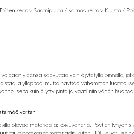
oinen kerros: Saarnipuuta / Kolmas kerros: Kuusta / Pohj
a voidaan yleensä saavuttaa vain öljytetyllä pinnalla, j
hdistaa ja ylläpitää, mutta näyttää vähemmän luonnollisel
nnolliselta kuin öljytty pinta ja vaatii niin vähän huoltoa 
jestelmää varten
la olevaa materiaalia: koivuvaneria. Pöytien lyhyen sivun
uut tai keinotekoiset materiaalit, kuten HDF, eivät usei