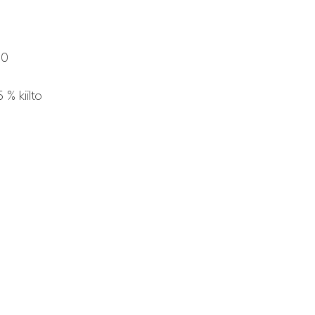
00
 % kiilto