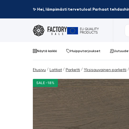
✨ Hei, lämpimästi tervetuloa! Parhaat tehdashin
Näytä kaikki
Huipputarjoukset
Uutuude
/
/
/
/
Etusivu
Lattiat
Parketti
Yksisauvainen parketti
SALE -18%