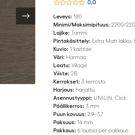
0.0
Leveys:
180
Minimi/Maksimipituus:
2200/22
Lajike:
Tammi
Pintakäsittely:
Extra Matt lakka, 5
Kuvio:
1 kaistale
Väri:
Harmaa
Laatu:
Village
Viiste:
2B
Kerrokset:
3 kerrosta
Harjaus:
harjattu
Asennustyyppi:
UNILIN, Click
Päällikerros:
3 mm
Puun kovuus:
2.9–3.7
Paksuus:
14 mm
Pakkaus:
6 lautaa per pakkaus