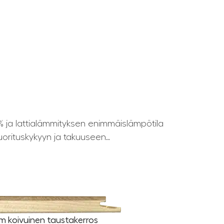
% ja lattialämmityksen enimmäislämpötila
uorituskykyyn ja takuuseen..
mm koivuinen taustakerros