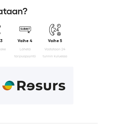
lataan?
 3
Vaihe 4
Vaihe 5
make
Lähetä
Vastataan 24
tarjouspyyntö
tunnin kuluessa