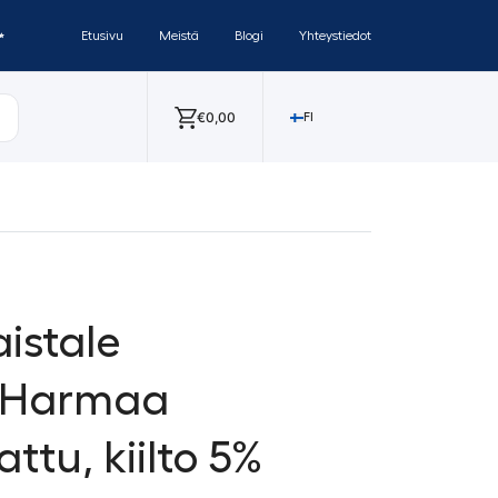
✨
Etusivu
Meistä
Blogi
Yhteystiedot
€
0,00
FI
aistale
e Harmaa
ttu, kiilto 5%