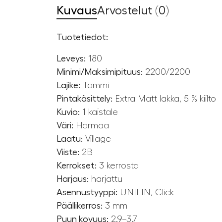
Kuvaus
Arvostelut (0)
Tuotetiedot:
Leveys:
180
Minimi/Maksimipituus:
2200/2200
Lajike:
Tammi
Pintakäsittely:
Extra Matt lakka, 5 % kiilto
Kuvio:
1 kaistale
Väri:
Harmaa
Laatu:
Village
Viiste:
2B
Kerrokset:
3 kerrosta
Harjaus:
harjattu
Asennustyyppi:
UNILIN, Click
Päällikerros:
3 mm
Puun kovuus:
2.9–3.7