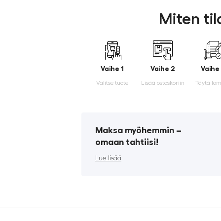
Miten ti
Vaihe 1
Vaihe 2
Vaihe
Valitse tuote
Lisää ostoskoriin
Täytä lo
Maksa myöhemmin ­–
omaan tahtiisi!
Lue lisää