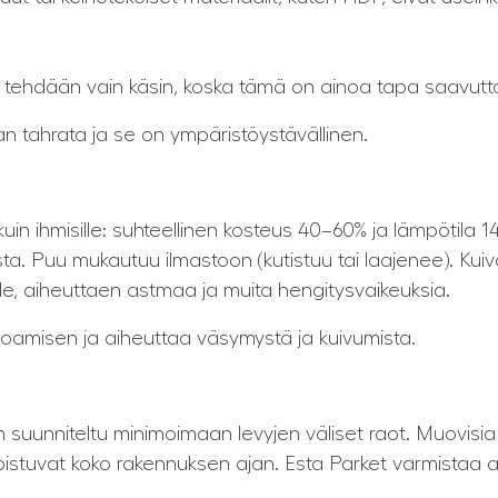
la tehdään vain käsin, koska tämä on ainoa tapa saavutt
 tahrata ja se on ympäristöystävällinen.
uin ihmisille: suhteellinen kosteus 40–60% ja lämpötila 1
ista. Puu mukautuu ilmastoon (kutistuu tai laajenee). Kuiv
sille, aiheuttaen astmaa ja muita hengitysvaikeuksia.
rpoamisen ja aiheuttaa väsymystä ja kuivumista.
 suunniteltu minimoimaan levyjen väliset raot. Muovisia in
upistuvat koko rakennuksen ajan. Esta Parket varmistaa 