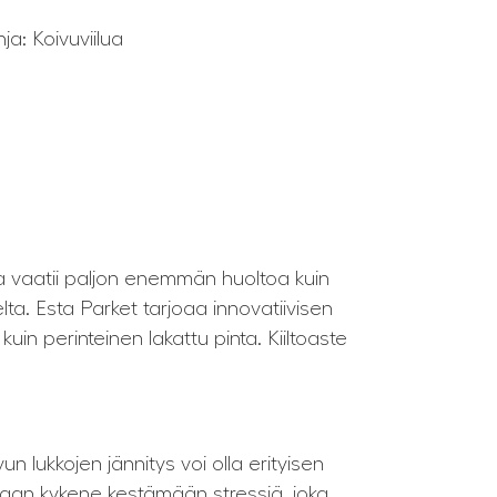
a: Koivuviilua
oka vaatii paljon enemmän huoltoa kuin
ta. Esta Parket tarjoaa innovatiivisen
kuin perinteinen lakattu pinta. Kiiltoaste
 lukkojen jännitys voi olla erityisen
nkaan kykene kestämään stressiä, joka