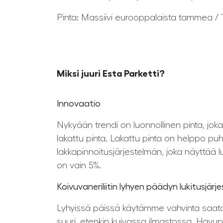
Pinta: Massiivi eurooppalaista tammea / T
Miksi juuri Esta Parketti
?
Innovaatio
Nykyään trendi on luonnollinen pinta, jok
lakattu pinta. Lakattu pinta on helppo pu
lakkapinnoitusjärjestelmän, joka näyttää luo
on vain 5%.
Koivuvaneriliitin lyhyen päädyn lukitusjär
Lyhyissä päissä käytämme vahvinta saatavil
suuri, etenkin kuivassa ilmastossa. Havup