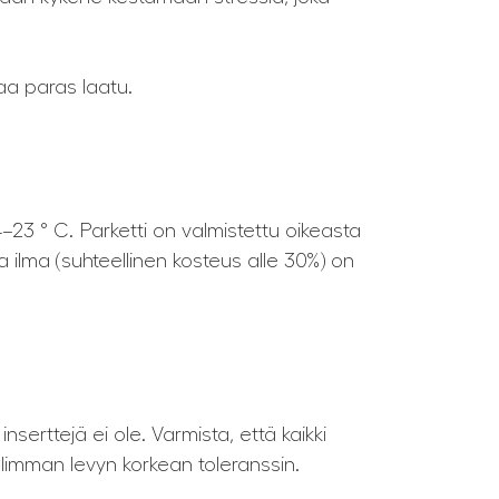
aa paras laatu.
4–23 ° C. Parketti on valmistettu oikeasta
a ilma (suhteellinen kosteus alle 30%) on
serttejä ei ole. Varmista, että kaikki
alimman levyn korkean toleranssin.