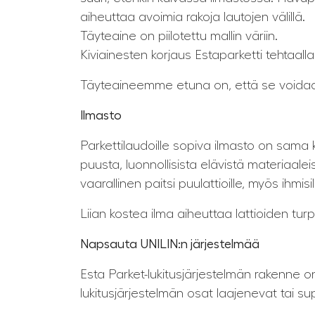
aiheuttaa avoimia rakoja lautojen välillä.
Täyteaine on piilotettu mallin väriin.
Kiviainesten korjaus Estaparketti tehtaal
Täyteaineemme etuna on, että se voidaan
Ilmasto
Parkettilaudoille sopiva ilmasto on sama k
puusta, luonnollisista elävistä materiaale
vaarallinen paitsi puulattioille, myös ihmi
Liian kostea ilma aiheuttaa lattioiden tu
Napsauta UNILIN:n järjestelmää
Esta Parket-lukitusjärjestelmän rakenne on
lukitusjärjestelmän osat laajenevat tai s