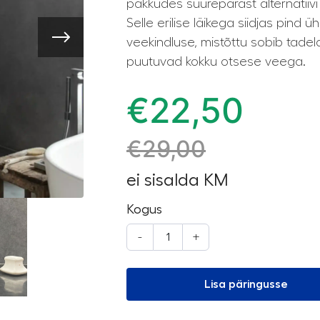
pakkudes suurepärast alternatiivi 
Selle erilise läikega siidjas pind
veekindluse, mistõttu sobib tadel
puutuvad kokku otsese veega.
€
22,50
€
29,00
ei sisalda KM
Kogus
-
+
Lisa päringusse