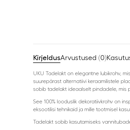
Kirjeldus
Arvustused (0)
Kasutus
UKU Tadelakt on elegantne lubikrohv, mis
suurepärast alternatiivi keraamilistele pla
sobib tadelakt ideaalselt pindadele, mi
See 100% looduslik dekoratiivkrohv on ins
eksootilisi tehnikaid ja mille tootmisel ka
Tadelakt sobib kasutamiseks vannitubades