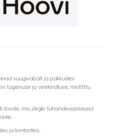
einad vuugivabalt ja pakkudes
kivi tugevuse ja veekindluse, mistõttu
ti toode, mis järgib tuhandeaastaseid
rjale.
s ja kontorites.