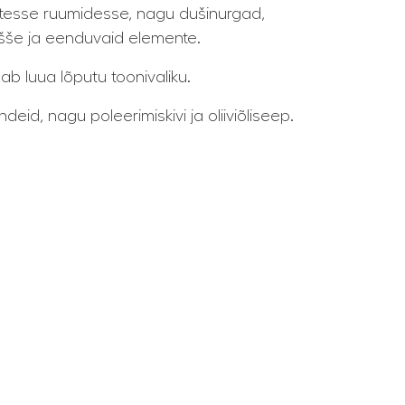
ketesse ruumidesse, nagu dušinurgad,
išše ja eenduvaid elemente.
ab luua lõputu toonivaliku.
eid, nagu poleerimiskivi ja oliiviõliseep.