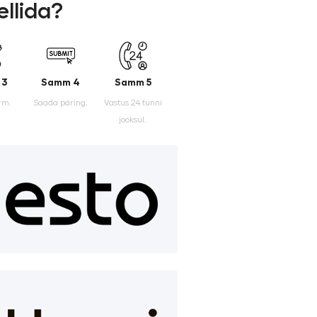
ellida?
 3
Samm 4
Samm 5
rm.
Saada päring.
Vastus 24 tunni
jooksul.