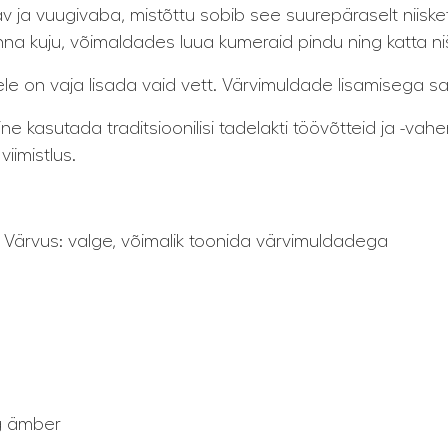
gav ja vuugivaba, mistõttu sobib see suurepäraselt niis
inna kuju, võimaldades luua kumeraid pindu ning katta n
ele on vaja lisada vaid vett. Värvimuldade lisamisega sa
 kasutada traditsioonilisi tadelakti töövõtteid ja -vahend
iimistlus.
v Värvus: valge, võimalik toonida värvimuldadega
kg ämber