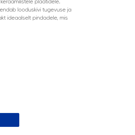
keraamilistele plaatidele.
 ühendab looduskivi tugevuse ja
akt ideaalselt pindadele, mis