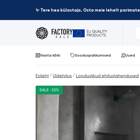
✨ Tere hea külastaja. Osta meie lehelt parima
Vaata kõiki
Sooduspakkumised
Uued
/
/
Esileht
Üldehitus
Looduslikud ehituslahendused
SALE -22%