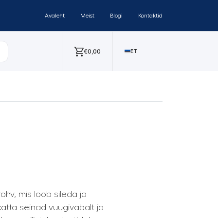
Avaleht
Meist
Blogi
Kontaktid
€
0,00
ET
hv, mis loob sileda ja
atta seinad vuugivabalt ja