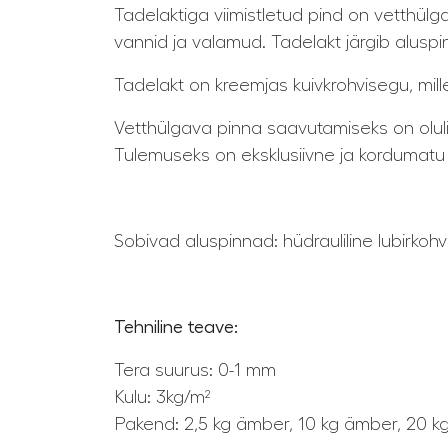
Tadelaktiga viimistletud pind on vetthül
vannid ja valamud. Tadelakt järgib alusp
Tadelakt on kreemjas kuivkrohvisegu, mill
Vetthülgava pinna saavutamiseks on oluline
Tulemuseks on eksklusiivne ja kordumatu v
Sobivad aluspinnad: hüdrauliline lubirkoh
Tehniline teave:
Tera suurus: 0-1 mm
Kulu: 3kg/m²
Pakend: 2,5 kg ämber, 10 kg ämber, 20 