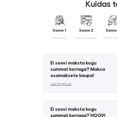
Kuidas t
Samm 1
Samm 2
Samm
Vali toode.
Lisa päringusse.
Täida vo
Ei soovi maksta kogu
summat korraga? Maksa
osamaksete kaupa!
Loe tingimusi
Ei soovi maksta kogu
summat korraga? HOOVI