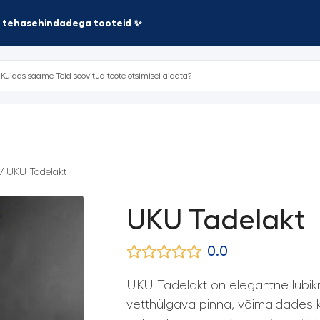
te tehasehindadega tooteid ✨
/ UKU Tadelakt
UKU Tadelakt
0.0
UKU Tadelakt on elegantne lubikro
vetthülgava pinna, võimaldades k