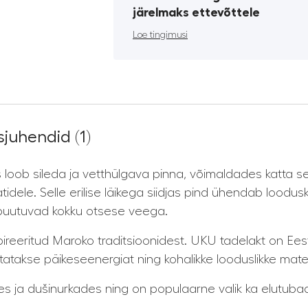
järelmaks ettevõttele
Loe tingimusi
juhendid (1)
 loob sileda ja vetthülgava pinna, võimaldades katta s
atidele. Selle erilise läikega siidjas pind ühendab loodus
s puutuvad kokku otsese veega.
pireeritud Maroko traditsioonidest. UKU tadelakt on Ees
sutatakse päikeseenergiat ning kohalikke looduslikke mate
 ja dušinurkades ning on populaarne valik ka elutubade