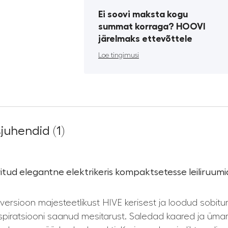
Ei soovi maksta kogu
summat korraga? HOOVI
järelmaks ettevõttele
Loe tingimusi
juhendid (1)
tud elegantne elektrikeris kompaktsetesse leiliruum
ersioon majesteetlikust HIVE kerisest ja loodud sobitu
piratsiooni saanud mesitarust. Saledad kaared ja ümar v