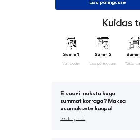
Lisa päringusse
Kuidas t
Samm 1
Samm 2
Samm
Vali toode.
Lisa päringusse.
Täida vo
Ei soovi maksta kogu
summat korraga? Maksa
osamaksete kaupa!
Loe tingimusi