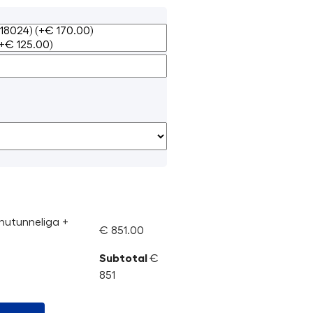
õhutunneliga +
€ 851.00
Subtotal
€
851