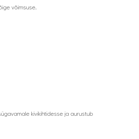
 õige võimsuse.
sügavamale kivikihtidesse ja aurustub