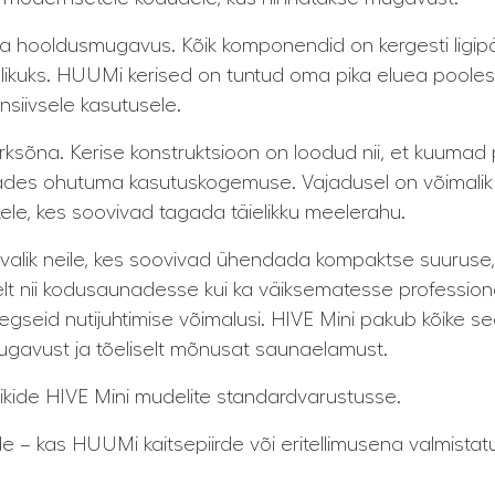
s- ja hooldusmugavus. Kõik komponendid on kergesti lig
likuks. HUUMi kerised on tuntud oma pika eluea poolest 
nsiivsele kasutusele.
ärksõna. Kerise konstruktsioon on loodud nii, et kuumad
ades ohutuma kasutuskogemuse. Vajadusel on võimalik p
le, kes soovivad tagada täielikku meelerahu.
valik neile, kes soovivad ühendada kompaktse suuruse,
aselt nii kodusaunadesse kui ka väiksematesse profession
saegseid nutijuhtimise võimalusi. HIVE Mini pakub kõike
, mugavust ja tõeliselt mõnusat saunaelamust.
ikide HIVE Mini mudelite standardvarustusse.
de – kas HUUMi kaitsepiirde või eritellimusena valmista