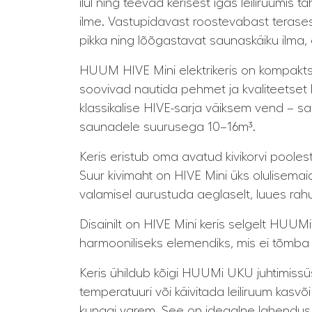
ilul ning teevad kerisest igas leiliruumis
ilme. Vastupidavast roostevabast terasest
pikka ning lõõgastavat saunaskäiku ilma, 
HUUM HIVE Mini elektrikeris on kompaktsu
soovivad nautida pehmet ja kvaliteetset le
klassikalise HIVE-sarja väiksem vend – 
saunadele suurusega 10–16m³.
Keris eristub oma avatud kivikorvi pooles
Suur kivimaht on HIVE Mini üks olulisemaid
valamisel aurustuda aeglaselt, luues rahu
Disainilt on HIVE Mini keris selgelt HUUMi
harmooniliseks elemendiks, mis ei tõmba lii
Keris ühildub kõigi HUUMi UKU juhtimissü
temperatuuri või käivitada leiliruum k
kunagi varem. See on ideaalne lahendus