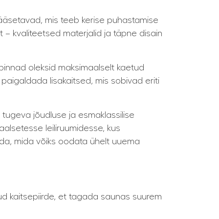
ipääsetavad, mis teeb kerise puhastamise
– kvaliteetsed materjalid ja täpne disain
 pinnad oleksid maksimaalselt kaetud
aigaldada lisakaitsed, mis sobivad eriti
 tugeva jõudluse ja esmaklassilise
aalsetesse leiliruumidesse, kus
 seda, mida võiks oodata ühelt uuema
tud kaitsepiirde, et tagada saunas suurem