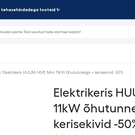
te tehasehindadega tooteid ✨
/ Elektrikeris HUUM HIVE Mini 11kW õhutunneliga + kerisekivid -50%
Elektrikeris H
11kW õhutunne
kerisekivid -50