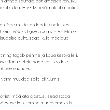
sain annab saunale põhjamaiselt rahuliku
kaliku leili. HIVE Mini võimaldab nautida
on. See mudel on loodud neile, kes
keris võtaks liigselt ruumi. HIVE Mini on
 visuaalse puhtusega, kuid mõeldud
t ning tagab pehme ja kaua kestva leili.
use. Tänu sellele saab vesi kividele
ilisele saunale.
r vorm muudab selle leiliruumis
onist, määrata ajastusi, seadistada
igapäevase kasutamise mugavamaks kui