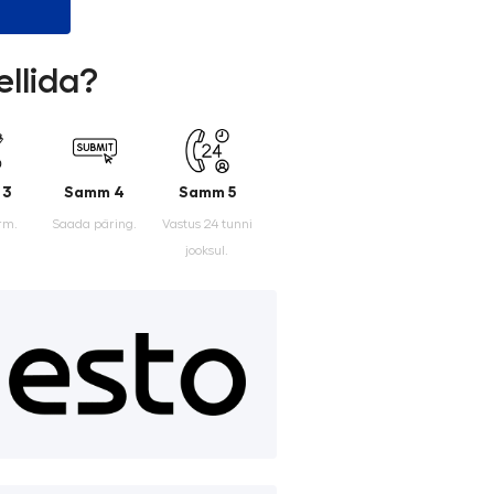
ellida?
 3
Samm 4
Samm 5
rm.
Saada päring.
Vastus 24 tunni
jooksul.