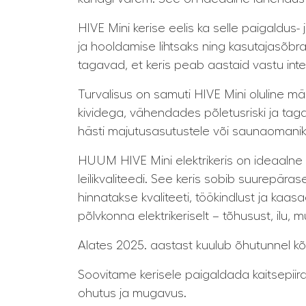
HIVE Mini kerise eelis ka selle paigaldu
ja hooldamise lihtsaks ning kasutajasõbra
tagavad, et keris peab aastaid vastu inte
Turvalisus on samuti HIVE Mini oluline m
kividega, vähendades põletusriski ja tag
hästi majutusasutustele või saunaomanike
HUUM HIVE Mini elektrikeris on ideaalne 
leilikvaliteedi. See keris sobib suurepär
hinnatakse kvaliteeti, töökindlust ja kaa
põlvkonna elektrikeriselt – tõhusust, ilu
Alates 2025. aastast kuulub õhutunnel kõ
Soovitame kerisele paigaldada kaitsepiir
ohutus ja mugavus.