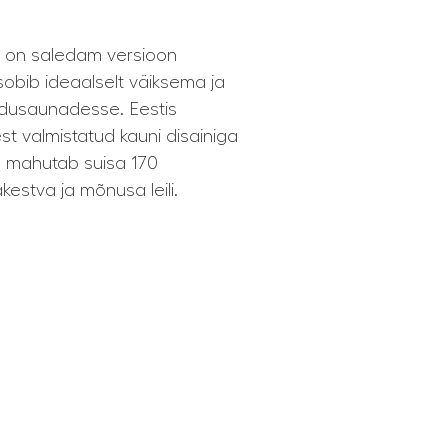
W on saledam versioon
sobib ideaalselt väiksema ja
odusaunadesse. Eestis
st valmistatud kauni disainiga
s mahutab suisa 170
kestva ja mõnusa leili.