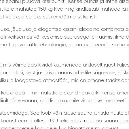
 tähelepanu püüdva keskpunkti. Kerise puhas ja lihtne di
 kere mahutab 150 kg kive ning kindlustab maheda ja rik
et vajaksid selleks suuremõõtmelist kerist.
se, jõudluse ja elegantse disaini ideaalne kombinatsio
ili väiksemas või keskmise suurusega leiliruumis, ilma et 
sama tugeva küttetehnoloogia, sama kvaliteedi ja sama
t, mis võimaldab kividel kuumeneda ühtlaselt igast küljes
 omadusi, sest just kivid annavad leilile sügavuse, niisk
liku ja lõõgastava atmosfääri, mis on omane traditsioon
 käekirjaga – minimalistlik ja skandinaavialik. Kerise üma
alt tähelepanu, kuid lisab ruumile visuaalset kvaliteeti.
steemidega. See loob võimaluse sauna juhtida nutitelef
asvõi kodust eemal olles. UKU rakendus muudab sauna 
 modernsetele kodudele, kus hinnatakse mugavust.