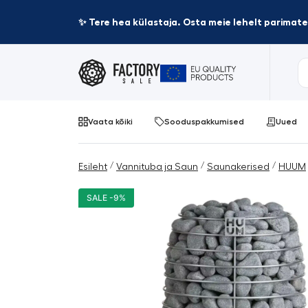
✨ Tere hea külastaja. Osta meie lehelt parima
Vaata kõiki
Sooduspakkumised
Uued
/
/
/
Esileht
Vannituba ja Saun
Saunakerised
HUUM
SALE -9%