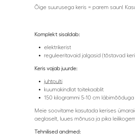
Õige suurusega keris = parem saun! Ka
Komplekt sisaldab:
elektrikerist
reguleeritavaid jalgasid (tõstavad ker
Keris vajab juurde:
juhtpulti
kuumakindlat toitekaablit
150 kilogrammi 5-10 cm läbimõõdug
Meie soovitame kasutada kerises ümaraid 
aeglaselt, luues mõnusa ja pika leilikoge
Tehnilised andmed: