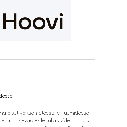
idesse
ma pisut väiksematesse leiliruumidesse.
orm lasevad esile tulla kivide loomulikul