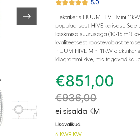
5.0
Elektrikeris HUUM HIVE Mini 11k
populaarsest HIVE kerisest. See 
keskmise suurusega (10-16 m³) k
kvaliteetsest roostevabast terase
HUUM HIVE Mini 11kW elektrikeri
kilogrammi kive, mis tagavad kaua
€
851,00
€
936,00
ei sisalda KM
Lisavalikud:
6 KW
9 KW