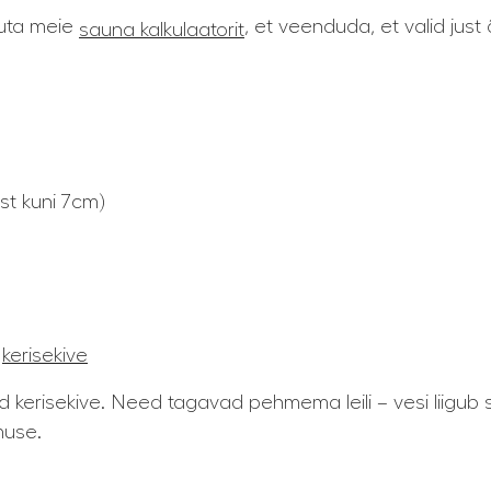
suta meie
, et veenduda, et valid just
sauna kalkulaatorit
ist kuni 7cm)
a
kerisekive
kerisekive. Need tagavad pehmema leili – vesi liigub 
muse.