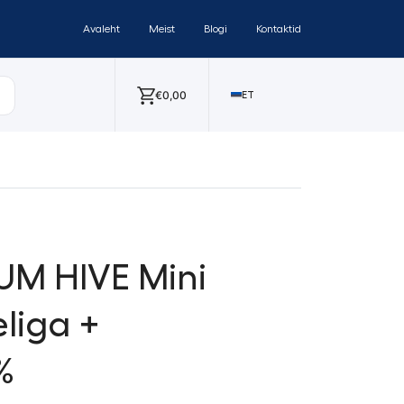
Avaleht
Meist
Blogi
Kontaktid
€
0,00
ET
UUM HIVE Mini
liga +
%