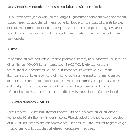
Kasevineerist vahetükk lühikese otsa lukustussüsteemi jaoks
Lühikeste otste jaoks kasutame kõige tugevamat saadaolevat materjali:
kasevineer. Laudade lühikese külje lukkude pinge võib olla eriti kõrge,
eriti kuiva kliima perioodil. Okaspuit või tehismaterjalid, nagu HDF, ei
suuda sageli vastu pidada pingele, mis tekitab suured praod liitmis
kohtadele.
Kliima
Ideaalne kliima parkettlaudade jaoks on sama, mis inimestel: suhteline
õhuniiskus 40–60% ja temperatuur 14–23 ° C. Meie parkett on
valmistatud ehtsast puidust. Puit kohandub vastavalt kliimale
(kahaneb või laieneb). Kuiv õhk (alla 30% suhtelisest õhuniiskusest) on
ohtlik mitte ainult puitpõrandatele, vaid ka inimestele, põhjustades
astmat ja muid hingamisteede vaevusi. Liiga niiske õhk paneb
põrandad paisuma ning sulle tekitab väsimust ja dehüdratsiooni.
Lukustus süsteem UNILIN
Esta Parketi lukustussüsteemi konstruktsioon on mõeldud laudade
vaheliste tühimike minimeerimiseks. Plastist sisetükke pole, veendudes,
et lukustussüsteem tihkelt omavahel ühendub. Esta Parket tagab kõige
madalaimad laudade vahelised kõrguse erinevused.