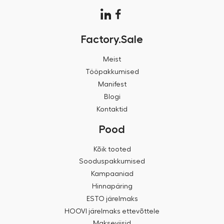
Factory.Sale
Meist
Tööpakkumised
Manifest
Blogi
Kontaktid
Pood
Kõik tooted
Sooduspakkumised
Kampaaniad
Hinnapäring
ESTO järelmaks
HOOVI järelmaks ettevõttele
Makseviisid