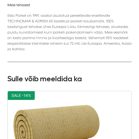
Meie tehasest
Esta Parket on 1991. aastal asutatud pereettevõte eraettevõte
TECHNOMAR & ADREM AS toodetud parketi kaubamärk. 100%
toodangust tehakse ühes Euroopa Liidu liikmesriigi tehases, alustades
puidu kuivatamisest kuni parketi pakendamiseni välja. Meie eesmärk
on toota parima hinna ja kvaliteediga tooteid. Vähemalt 95% toodetest
eksporditakse klientidele rohkem kui 72 riiki üle Euroopa, Ameerika, Aasia
ja Aafrika.
Sulle võib meeldida ka
SALE -14%
S