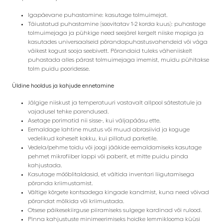
Igapäevane puhastamine: kasutage tolmuimejat.
Täiustatud puhastamine (soovitatav 1-2 korda kuus): puhastage
tolmuimejaga ja pühkige need seejärel kergelt niiske mopiga ja
kasutades universaalseid põrandapuhastusvahendeid või väga
väikest kogust sooja seebivett. Põrandaid tuleks väheniiskelt
puhastada alles pärast tolmuimejaga imemist, muidu pühitakse
tolm puidu pooridesse.
Üldine hooldus ja kahjude ennetamine
Jälgige niiskust ja temperatuuri vastavalt allpool sätestatule ja
vajadusel tehke parendused.
Asetage porimatid nii sisse-, kui väljapääsu ette.
Eemaldage lahtine mustus või muud abrasiivid ja koguge
vedelikud koheselt kokku, kui pillatud parketile.
Vedela/pehme toidu või joogi jääkide eemaldamiseks kasutage
pehmet mikrofiiber lappi või paberit, et mitte puidu pinda
kahjustada.
Kasutage mööblitaldasid, et vältida inventari liigutamisega
põranda kriimustamist.
Vältige kõrgete kontsadega kingade kandmist, kuna need võivad
põrandat mõlkida või kriimustada.
Otsese päikesekiirguse piiramiseks sulgege kardinad või rulood.
Pinna kahjustuste minimeerimiseks hoidke lemmiklooma küüsi