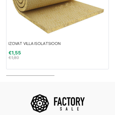
IZOVAT VILLA ISOLATSIOON
Ak
€
1,55
€
€
1,80
€