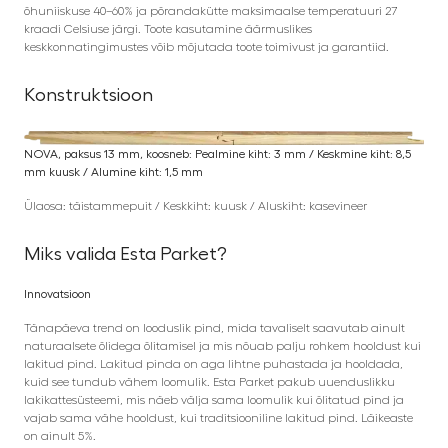
õhuniiskuse 40–60% ja põrandakütte maksimaalse temperatuuri 27
kraadi Celsiuse järgi. Toote kasutamine äärmuslikes
keskkonnatingimustes võib mõjutada toote toimivust ja garantiid.
Konstruktsioon
NOVA, paksus 13 mm, koosneb: Pealmine kiht: 3 mm / Keskmine kiht: 8,5
mm kuusk / Alumine kiht: 1,5 mm
Ülaosa: täistammepuit / Keskkiht: kuusk / Aluskiht: kasevineer
Miks valida Esta Parket?
Innovatsioon
Tänapäeva trend on looduslik pind, mida tavaliselt saavutab ainult
naturaalsete õlidega õlitamisel ja mis nõuab palju rohkem hooldust kui
lakitud pind. Lakitud pinda on aga lihtne puhastada ja hooldada,
kuid see tundub vähem loomulik. Esta Parket pakub uuenduslikku
lakikattesüsteemi, mis näeb välja sama loomulik kui õlitatud pind ja
vajab sama vähe hooldust, kui traditsiooniline lakitud pind. Läikeaste
on ainult 5%.