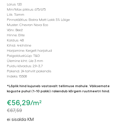
Laius: 120
Min/Max pikkus: 675/675
Liik: Tamm
Pinnatöötlus: Ekstra Matt Lakk 5% Läige
Muster: Chevron Nova Eco
Värv: Beež
Hinne: Elite
Kaldus: 4B
Kihid: 4-kihiline
Harjamine: Kergelt harjatud
Paigaldustüüp: T&G
Ülemine kiht: üle 3 mm
Puidu kõvadus: 2,9–3,7
Pakend: 24 tahvlit pakendis
Indeks: 15508
*Lõplik hind kujuneb vastavalt tellimuse mahule. Väiksemate
koguste puhul (1-10 pakki) rakendub kõrgem ruutmeetri hind.
€
56,29
/m²
€
67,59
ei sisalda KM