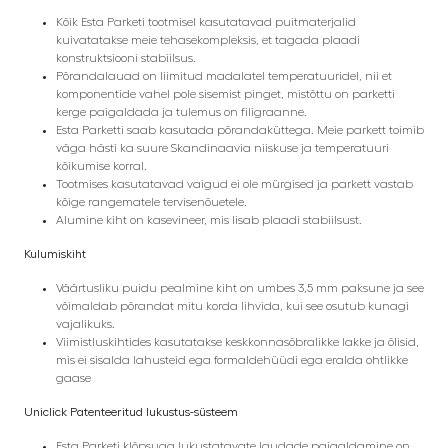
Kõik Esta Parketi tootmisel kasutatavad puitmaterjalid
kuivatatakse meie tehasekompleksis, et tagada plaadi
konstruktsiooni stabiilsus.
Põrandalauad on liimitud madalatel temperatuuridel, nii et
komponentide vahel pole sisemist pinget, mistõttu on parketti
kerge paigaldada ja tulemus on filigraanne.
Esta Parketti saab kasutada põrandaküttega. Meie parkett toimib
väga hästi ka suure Skandinaavia niiskuse ja temperatuuri
kõikumise korral.
Tootmises kasutatavad vaigud ei ole mürgised ja parkett vastab
kõige rangematele tervisenõuetele.
Alumine kiht on kasevineer, mis lisab plaadi stabiilsust.
Kulumiskiht
Väärtusliku puidu pealmine kiht on umbes 3,5 mm paksune ja see
võimaldab põrandat mitu korda lihvida, kui see osutub kunagi
vajalikuks.
Viimistluskihtides kasutatakse keskkonnasõbralikke lakke ja õlisid,
mis ei sisalda lahusteid ega formaldehüüdi ega eralda ohtlikke
gaase
Uniclick Patenteeritud lukustus-süsteem
Esta Parketi klõpsuga lukustatavate laudade paigaldamine on