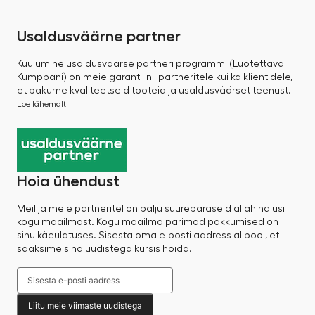
Usaldusväärne partner
Kuulumine usaldusväärse partneri programmi (Luotettava
Kumppani) on meie garantii nii partneritele kui ka klientidele,
et pakume kvaliteetseid tooteid ja usaldusväärset teenust.
Loe lähemalt
Hoia ühendust
Meil ja meie partneritel on palju suurepäraseid allahindlusi
kogu maailmast. Kogu maailma parimad pakkumised on
sinu käeulatuses. Sisesta oma e-posti aadress allpool, et
saaksime sind uudistega kursis hoida.
Liitu meie viimaste uudistega