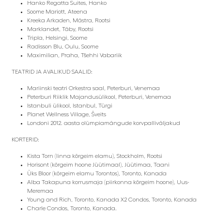
Hanko Regatta Suites, Hanko
Soome Mariott, Ateena
Kreeka Arkaden, Mästra, Rootsi
Marklandet, Täby, Rootsi
Tripla, Helsingi, Soome
Radisson Blu, Oulu, Soome
Maximilian, Praha, Tšehhi Vabariik
TEATRID JA AVALIKUD SAALID:
Mariinski teatri Orkestra saal, Peterburi, Venemaa
Peterburi Riiklik Majandusülikool, Peterburi, Venemaa
Istanbuli ülikool, Istanbul, Türgi
Planet Wellness Village, Šveits
Londoni 2012. aasta olümpiamängude korvpalliväljakud
KORTERID:
Kista Torn (linna kõrgeim elamu), Stockholm, Rootsi
Horisont (kõrgeim hoone Jüütimaal), Jüütimaa, Taani
Üks Bloor (kõrgeim elamu Torontos), Toronto, Kanada
Alba Takapuna korrusmaja (piirkonna kõrgeim hoone), Uus-
Meremaa
Young and Rich, Toronto, Kanada X2 Condos, Toronto, Kanada
Charle Condos, Toronto, Kanada.