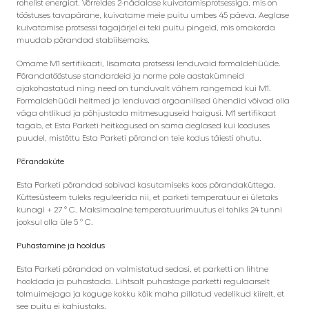
rohelist energiat. Võrreldes 2-nädalase kuivatamisprotsessiga, mis on
tööstuses tavapärane, kuivatame meie puitu umbes 45 päeva. Aeglase
kuivatamise protsessi tagajärjel ei teki puitu pingeid, mis omakorda
muudab põrandad stabiilsemaks.
Omame M1 sertifikaati, lisamata protsessi lenduvaid formaldehüüde.
Põrandatööstuse standardeid ja norme pole aastakümneid
ajakohastatud ning need on tunduvalt vähem rangemad kui M1.
Formaldehüüdi heitmed ja lenduvad orgaanilised ühendid võivad olla
väga ohtlikud ja põhjustada mitmesuguseid haigusi. M1 sertifikaat
tagab, et Esta Parketi heitkogused on sama aeglased kui looduses
puudel, mistõttu Esta Parketi põrand on teie kodus täiesti ohutu.
Põrandaküte
Esta Parketi põrandad sobivad kasutamiseks koos põrandaküttega.
Küttesüsteem tuleks reguleerida nii, et parketi temperatuur ei ületaks
kunagi + 27 ° C. Maksimaalne temperatuurimuutus ei tohiks 24 tunni
jooksul olla üle 5 ° C.
Puhastamine ja hooldus
Esta Parketi põrandad on valmistatud sedasi, et parketti on lihtne
hooldada ja puhastada. Lihtsalt puhastage parketti regulaarselt
tolmuimejaga ja koguge kokku kõik maha pillatud vedelikud kiirelt, et
see puitu ei kahjustaks.