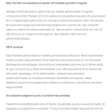
Esta Parketi ainulaadne aluskate võimaldab parketil hingata
Vältige hallituse kasvu põranda all, lastes põrandatel hingata.
Unikaalne Esta Parketi 2,3 mm paksune aluskate kasutab õhukanaleid
õhu ringlemiseks põranda all mikropumpamissüsteemi abil. Aluskatte
õhukanalid tagavad kõndimisel pideva õhuvahetuse. See välistab
veeauru tekkimist põrandakatte all. See aluskiht vähendab ka heli 22
dB võrra ja on kõrge survetugevus. See töötab hästi samuti
põrandaküttega.
100% puidust
Esta Parketi põrandad on täielikult taaskasutatavad. Neid toodetakse
taastuvatest ressurssidest ilma loodust kahjustamata ja minimaalse
ökoloogilise jalajäljega. Kontrollitud metsadest pärinev puit tähendab,
et iga raiutud puu järel istutatakse uus. Me kasutame oma toorainet
tõhusalt, peaaegu ilma jäätmeteta. Lõikeid kasutatakse
pakendamiseks ja taaskasutatakse roheliseks energiaks. Meie
keskkonnajuhtimissüsteemide väliseid auditeid ja ülevaatusi tehakse
regulaarselt.
Ainulaadne aeglane puidu kuivatamise protsess
Toodame parkettplaate ainult Eestis, alustades puidu kuivatamisest, et
tagada suurepärane kvaliteet. Puidu kuivatamiseks kasutame ainult