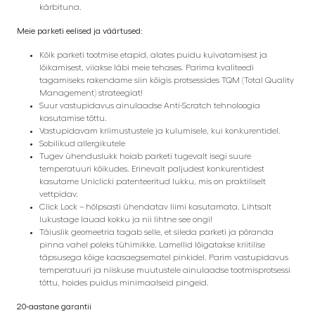
kärbituna.
Meie parketi eelised ja väärtused:
Kõik parketi tootmise etapid, alates puidu kuivatamisest ja
lõikamisest, viiakse läbi meie tehases. Parima kvaliteedi
tagamiseks rakendame siin kõigis protsessides TQM (Total Quality
Management) strateegiat!
Suur vastupidavus ainulaadse Anti-Scratch tehnoloogia
kasutamise tõttu.
Vastupidavam kriimustustele ja kulumisele, kui konkurentidel.
Sobilikud allergikutele
Tugev ühenduslukk hoiab parketi tugevalt isegi suure
temperatuuri kõikudes. Erinevalt paljudest konkurentidest
kasutame Uniclicki patenteeritud lukku, mis on praktiliselt
vettpidav.
Click Lock – hõlpsasti ühendatav liimi kasutamata. Lihtsalt
lukustage lauad kokku ja nii lihtne see ongi!
Täiuslik geomeetria tagab selle, et sileda parketi ja põranda
pinna vahel poleks tühimikke. Lamellid lõigatakse kriitilise
täpsusega kõige kaasaegsematel pinkidel. Parim vastupidavus
temperatuuri ja niiskuse muutustele ainulaadse tootmisprotsessi
tõttu, hoides puidus minimaalseid pingeid.
20-aastane garantii