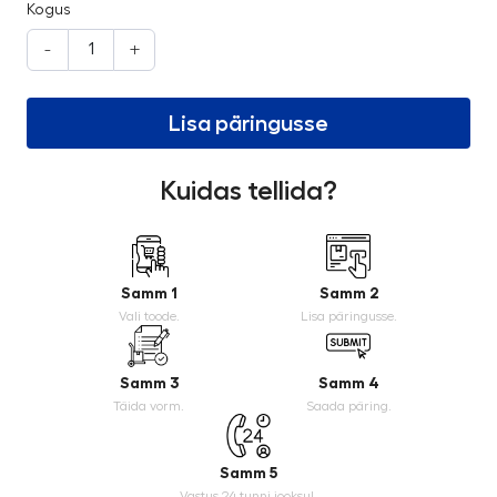
Kogus
-
+
Lisa päringusse
Kuidas tellida?
Samm 1
Samm 2
Vali toode.
Lisa päringusse.
Samm 3
Samm 4
Täida vorm.
Saada päring.
Samm 5
Vastus 24 tunni jooksul.