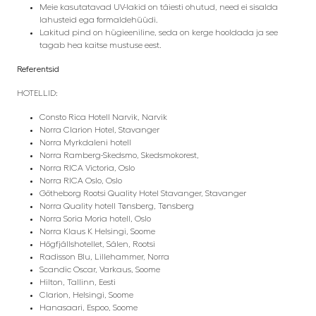
Meie kasutatavad UV-lakid on täiesti ohutud, need ei sisalda
lahusteid ega formaldehüüdi.
Lakitud pind on hügieeniline, seda on kerge hooldada ja see
tagab hea kaitse mustuse eest.
Referentsid
HOTELLID:
Consto Rica Hotell Narvik, Narvik
Norra Clarion Hotel, Stavanger
Norra Myrkdaleni hotell
Norra Ramberg-Skedsmo, Skedsmokorest,
Norra RICA Victoria, Oslo
Norra RICA Oslo, Oslo
Götheborg Rootsi Quality Hotel Stavanger, Stavanger
Norra Quality hotell Tønsberg, Tønsberg
Norra Soria Moria hotell, Oslo
Norra Klaus K
Helsingi, Soome
Högfjällshotellet, Sälen, Rootsi
Radisson Blu, Lillehammer, Norra
Scandic Oscar, Varkaus, Soome
Hilton, Tallinn, Eesti
Clarion, Helsingi, Soome
Hanasaari, Espoo, Soome