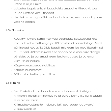
lihtne, kiire ja liimita.
Lukustus tagab selle, et lauad oleks omavahel tihedavlt koos
lauad üksteise vastu tihedalt,
Hea lukustus tagab tihkuse laudade vahel, mis muudab parketi
veekindlamaks.
UV- õlitamine
KLUMPPi UV-õlid kombineerivad põrandate kasutegurid koos
loodusliku õliviimistlusega ja UV-karastatud põrandatega. Need
põhinevad looduslike õlide baasil, mis keemilisel modifitseerimisel
muutuvad UV-kõvastuvaks.
See annab neile looduslike õlidega
võrreldes palju paremad keemilised omadused ja parema
kriimustuskindluse.
Kõrge viskoossusega stabiilsus
Kergesti puhastatav
Säilitab loodusliku puidu ilme
Lakkimine
Esta Parketi lakitud lauad on kaetud vähemalt 7 kihiga.
Mitmekihiline lakkimine toob välja puidu loomuliku ilu ja tagab
pika-ajalise kaitse.
Kriimustusvastane tehnoloogia laki peal suurendab veelgi
kulumiskindlust.