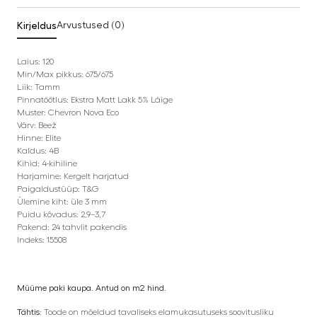
Kirjeldus
Arvustused (0)
Laius: 120
Min/Max pikkus: 675/675
Liik: Tamm
Pinnatöötlus: Ekstra Matt Lakk 5% Läige
Muster: Chevron Nova Eco
Värv: Beež
Hinne: Elite
Kaldus: 4B
Kihid: 4-kihiline
Harjamine: Kergelt harjatud
Paigaldustüüp: T&G
Ülemine kiht: üle 3 mm
Puidu kõvadus: 2,9–3,7
Pakend: 24 tahvlit pakendis
Indeks: 15508
Müüme paki kaupa. Antud on m2 hind.
Tähtis:
Toode on mõeldud tavaliseks elamukasutuseks soovitusliku