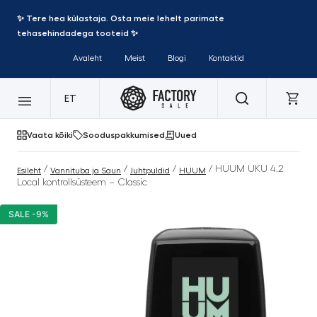
✨ Tere hea külastaja. Osta meie lehelt parimate
tehasehindadega tooteid ✨
Avaleht
Meist
Blogi
Kontaktid
ET
Vaata kõiki
Sooduspakkumised
Uued
/
/
/
/ HUUM UKU 4.2
Esileht
Vannituba ja Saun
Juhtpuldid
HUUM
Local kontrollsüsteem – Classic
SALE -9%