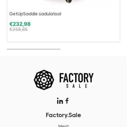
GetUpSaddle sadulatool
S
€
232,98
€
€
258,85
€
Factory.Sale
Meist