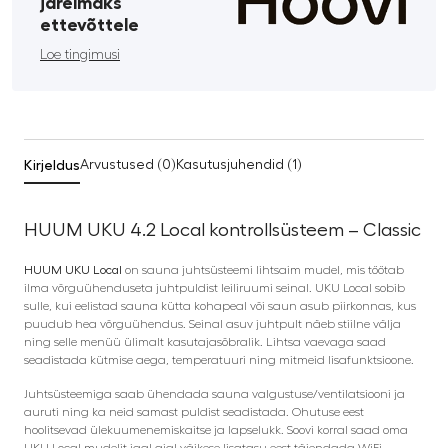
järelmaks
ettevõttele
Loe tingimusi
Kirjeldus
Arvustused (0)
Kasutusjuhendid (1)
HUUM UKU 4.2 Local kontrollsüsteem – Classic
HUUM UKU Local
on sauna juhtsüsteemi lihtsaim mudel, mis töötab
ilma võrguühenduseta juhtpuldist leiliruumi seinal. UKU Local sobib
sulle, kui eelistad sauna kütta kohapeal või saun asub piirkonnas, kus
puudub hea võrguühendus. Seinal asuv juhtpult näeb stiilne välja
ning selle menüü ülimalt kasutajasõbralik. Lihtsa vaevaga saad
seadistada kütmise aega, temperatuuri ning mitmeid lisafunktsioone.
Juhtsüsteemiga saab ühendada sauna valgustuse/ventilatsiooni ja
auruti ning ka neid samast puldist seadistada. Ohutuse eest
hoolitsevad ülekuumenemiskaitse ja lapselukk. Soovi korral saad oma
UKU Local mudelit igal ajal väikese lisatasu eest täiendada WiFi