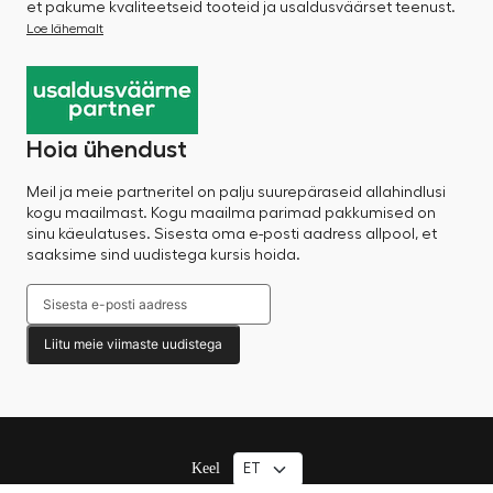
et pakume kvaliteetseid tooteid ja usaldusväärset teenust.
Loe lähemalt
Hoia ühendust
Meil ja meie partneritel on palju suurepäraseid allahindlusi
kogu maailmast. Kogu maailma parimad pakkumised on
sinu käeulatuses. Sisesta oma e-posti aadress allpool, et
saaksime sind uudistega kursis hoida.
Liitu meie viimaste uudistega
Keel