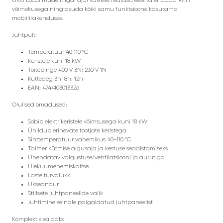
võimekusega ning asuda kõiki samu funktsioone kasutama
mobiilirakenduses.
Juhtpult:
Temperatuur 40-110 ºC
Keristele kuni 18 kW
Toitepinge 400 V 3N; 230 V 1N
Kütteaeg 3h; 8h; 12h
EAN: 4744103013326
Olulised omadused:
Sobib elektrikeristele võimsusega kuni 18 kW
Ühildub erinevate tootjate keristega
Sihttemperatuur vahemikus 40–110 °C
Taimer kütmise algusaja ja kestuse seadistamiseks
Ühendatav valgustuse/ventilatsiooni ja aurutiga
Ülekuumenemiskaitse
Laste turvalukk
Ukseandur
Stiilsete juhtpaneelide valik
Juhtimine seinale paigaldatud juhtpaneelist
Komplekt sisaldab: