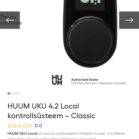
Tasuta
saatmine
HUUM UKU 4.2 Local
kontrollsüsteem – Classic
0.0
HUUM UKU Local
on sauna juhtsüsteemi lihtsaim mudel, mis töötab
ilma võrguühenduseta juhtpuldist leiliruumi seinal.