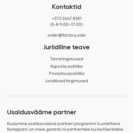
Kontaktid
+372 5567 8381
(E–R 9:00–17:00)
order@factory.sale
Juriidiline teave
Tarnetingimused
Küpsiste poliitika
Privaatsuspoliitika
Juriidilised tingimused
Usaldusväärne partner
Kuulumine usaldusväärse partneri programmi (Luotettava
Kumppani) on meie garantii nii partneritele kui ka klientidele,