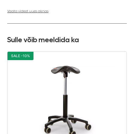
Vaata videot uues aknas
Sulle võib meeldida ka
SALE -10%
S