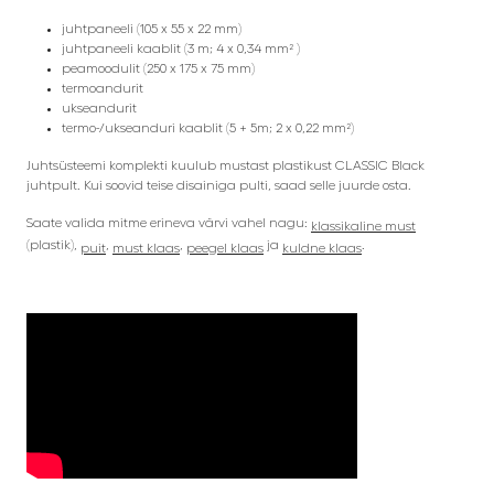
juhtpaneeli (105 x 55 x 22 mm)
juhtpaneeli kaablit (3 m; 4 x 0,34 mm² )
peamoodulit (250 x 175 x 75 mm)
termoandurit
ukseandurit
termo-/ukseanduri kaablit (5 + 5m; 2 x 0,22 mm²)
Juhtsüsteemi komplekti kuulub mustast plastikust CLASSIC Black
juhtpult. Kui soovid teise disainiga pulti, saad selle juurde osta.
Saate valida mitme erineva värvi vahel nagu:
klassikaline must
(plastik),
,
,
ja
.
puit
must klaas
peegel klaas
kuldne klaas