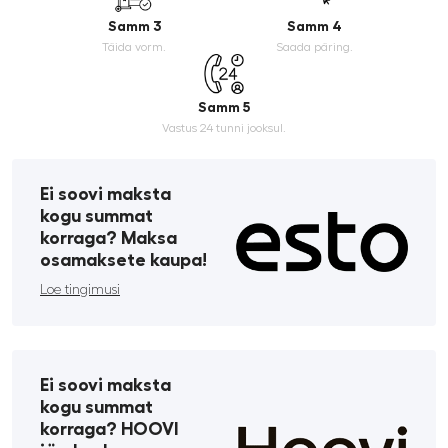
Samm 3
Samm 4
Täida vorm.
Saada päring.
Samm 5
Vastus 24 tunni jooksul.
Ei soovi maksta
kogu summat
korraga? Maksa
osamaksete kaupa!
Loe tingimusi
Ei soovi maksta
kogu summat
korraga? HOOVI