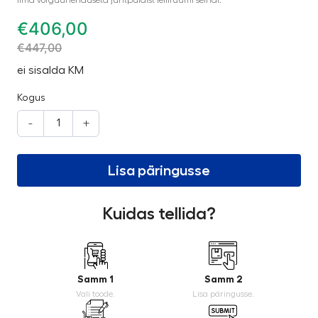
€
406,00
€
447,00
ei sisalda KM
Kogus
-
+
Lisa päringusse
Kuidas tellida?
Samm 1
Samm 2
Vali toode.
Lisa päringusse.