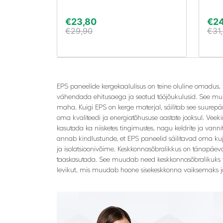
€
23,80
€
2
€
29,90
€
31
EPS paneelide kergekaalulisus on teine oluline omadus, m
vähendada ehitusaega ja seotud tööjõukulusid. See muud
maha. Kuigi EPS on kerge materjal, säilitab see suurepä
oma kvaliteedi ja energiatõhususe aastate jooksul. Vee
kasutada ka niisketes tingimustes, nagu keldrite ja vanni
annab kindlustunde, et EPS paneelid säilitavad oma ku
ja isolatsioonivõime. Keskkonnasõbralikkus on tänapäev
taaskasutada. See muudab need keskkonnasõbralikuks val
levikut, mis muudab hoone sisekeskkonna vaiksemaks ja