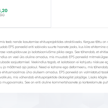
4,20
,90
is teeb nende kasutamise ehitusprojektides atraktiivseks. Kerguse tõttu on 
ab EPS paneelid eriti sobivaks suurte hoonete jaoks, kus kiire ehitamine o
rase vastupidavuse ja isolatsioonivõime pikka aega. See tähendab, et ehitis
kindlus on veel üks oluline omadus, mis muudab EPS paneelid mitmekülgsek
tubade soojustamisel. Veekindlus tagab, et isolatsioon ei kahjustu niiskuse e
ju ja mõõtmed aja jooksul. Need ei kahane ega deformeeru, mis tähendab, 
a ehitusmaailmas üha olulisem omadus. EPS paneelid on valmistatud taaskas
ikuks, mis vähendab ehitusprojektide ökoloogilist jalajälge. Lisaks kõigi
 mugavamaks. See on eriti oluline kommertshoonete ja korterelamute puhu