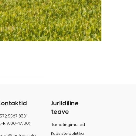
Kas pop up te
13.07.2026
Kontaktid
Juriidiline
teave
372 5567 8381
E–R 9:00–17:00)
Tarnetingimused
Küpsiste poliitika
rder@factory.sale