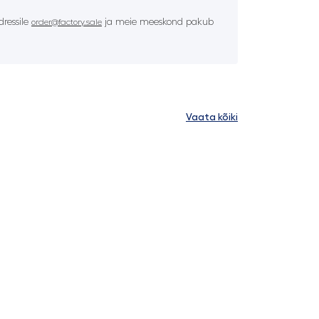
ressile
ja meie meeskond pakub
order@factory.sale
Vaata kõiki