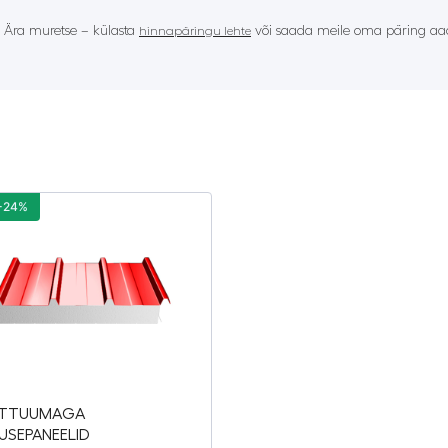
? Ära muretse – külasta
või saada meile oma päring aad
hinnapäringu lehte
-24%
TTUUMAGA
USEPANEELID