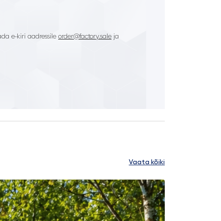
da e-kiri aadressile
order@factory.sale
ja
Vaata kõiki