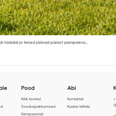
l nädalal ja teised jäävad pärast jaanipäeva...
ale
Pood
Abi
Kõik tooted
Kontaktid
+
(
ed
Sooduspakkumised
Kuidas tellida
Kampaaniad
o