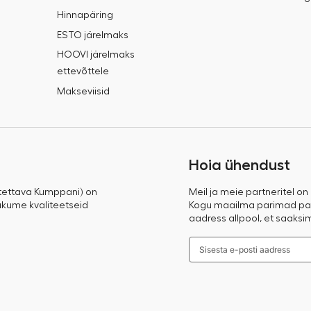
Hinnapäring
ESTO järelmaks
HOOVI järelmaks
ettevõttele
Makseviisid
Hoia ühendust
tettava Kumppani) on
Meil ja meie partneritel on
 pakume kvaliteetseid
Kogu maailma parimad pak
aadress allpool, et saaksi