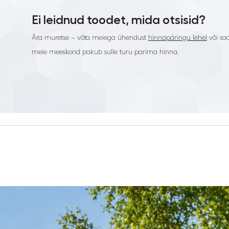
Ei leidnud toodet, mida otsisid?
Ära muretse – võta meiega ühendust
hinnapäringu lehel
või saa
meie meeskond pakub sulle turu parima hinna.