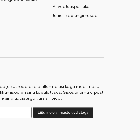
Privaatsuspoliitika
Juriidilised tingimused
 palju suurepäraseid allahindlusi kogu maailmast.
kumised on sinu käeulatuses. Sisesta oma e-posti
me sind uudistega kursis hoida.
Liitu meie viimaste uudistega