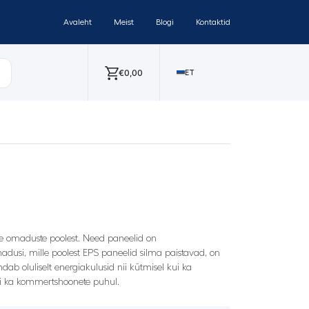
Avaleht
Meist
Blogi
Kontaktid
€
0,00
ET
ke omaduste poolest. Need paneelid on
adusi, mille poolest EPS paneelid silma paistavad, on
b oluliselt energiakulusid nii kütmisel kui ka
i ka kommertshoonete puhul.