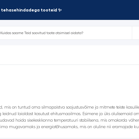
te tehasehindadega tooteid ✨
d, mis on tuntud oma silmapaistva soojustusvõime ja mitmete teiste kasuli
 leidnud laialdast kasutust ehitusmaailmas. Esimene ja üks olulisemaid om
davad hoida sisekeskkonna temperatuuri stabiilsena, mis omakorda vähenda
liima mugavamaks ja energiatõhusamaks, mis on oluline nii eramajade ku