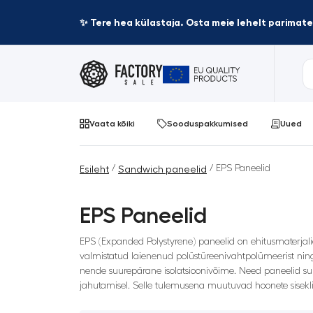
✨ Tere hea külastaja. Osta meie lehelt parima
Vaata kõiki
Sooduspakkumised
Uued
/
/ EPS Paneelid
Esileht
Sandwich paneelid
EPS Paneelid
EPS (Expanded Polystyrene) paneelid on ehitusmaterjali
valmistatud laienenud polüstüreenivahtpolümeerist ning
nende suurepärane isolatsioonivõime. Need paneelid suu
jahutamisel. Selle tulemusena muutuvad hoonete sisek