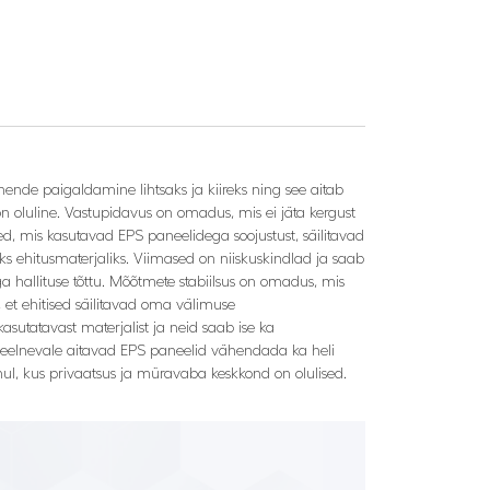
nende paigaldamine lihtsaks ja kiireks ning see aitab
n oluline. Vastupidavus on omadus, mis ei jäta kergust
ed, mis kasutavad EPS paneelidega soojustust, säilitavad
s ehitusmaterjaliks. Viimased on niiskuskindlad ja saab
ga hallituse tõttu. Mõõtmete stabiilsus on omadus, mis
et ehitised säilitavad oma välimuse
utatavast materjalist ja neid saab ise ka
le eelnevale aitavad EPS paneelid vähendada ka heli
l, kus privaatsus ja müravaba keskkond on olulised.