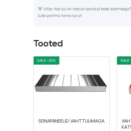
💡
Vihje:
Kas sul on raskusi soovitud toote leidmisega
sulle parima hinna turul!
Tooted
SALE -20%
SALE 
SEINAPANEELID VAHTTUUMAGA
VAH
KAT