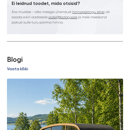
Ei leidnud toodet, mida otsisid?
Ära muretse – võta meiega ühendust
hinnapäringu lehel
või
saada e-kiri aadressile
order@factory.sale
ja meie meeskond
pakub sulle turu parima hinna.
Blogi
Vaata kõiki