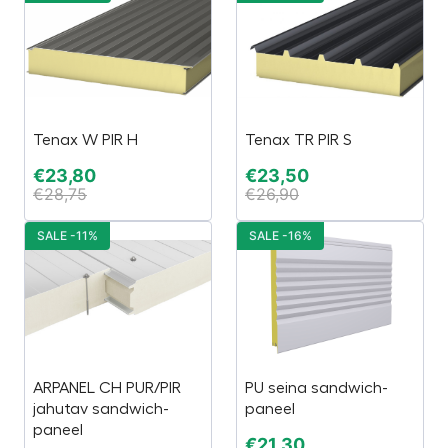
Tenax W PIR H
Tenax TR PIR S
€
23,80
€
23,50
€
28,75
€
26,90
SALE -11%
SALE -16%
ARPANEL CH PUR/PIR
PU seina sandwich-
jahutav sandwich-
paneel
paneel
€
21,30