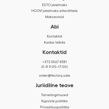
ESTO järelmaks
HOOVI järelmaks ettevõttele
Makseviisid
Abi
Kontaktid
Kuidas tellida
Kontaktid
+372 5567 8381
(E–R 9:00–17:00)
order@factory.sale
Juriidiline teave
Tarnetingimused
Küpsiste poliitika
Privaatsuspoliitika