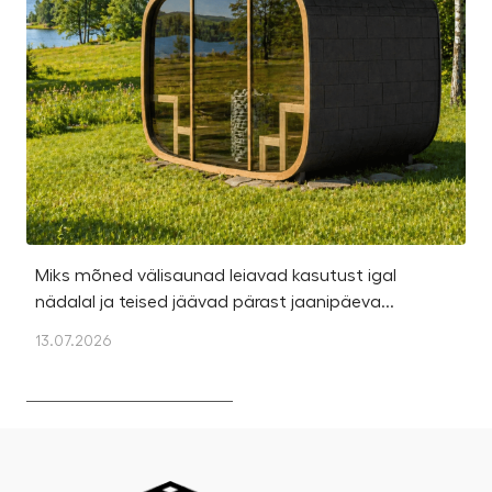
Miks mõned välisaunad leiavad kasutust igal
Ka
nädalal ja teised jäävad pärast jaanipäeva...
et
13.07.2026
13