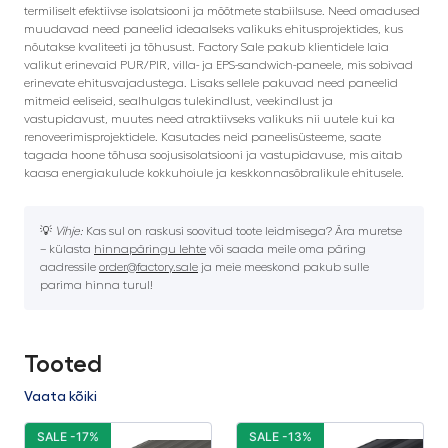
termiliselt efektiivse isolatsiooni ja mõõtmete stabiilsuse. Need omadused
muudavad need paneelid ideaalseks valikuks ehitusprojektides, kus
nõutakse kvaliteeti ja tõhusust. Factory Sale pakub klientidele laia
valikut erinevaid PUR/PIR, villa- ja EPS-sandwich-paneele, mis sobivad
erinevate ehitusvajadustega. Lisaks sellele pakuvad need paneelid
mitmeid eeliseid, sealhulgas tulekindlust, veekindlust ja
vastupidavust, muutes need atraktiivseks valikuks nii uutele kui ka
renoveerimisprojektidele. Kasutades neid paneelisüsteeme, saate
tagada hoone tõhusa soojusisolatsiooni ja vastupidavuse, mis aitab
kaasa energiakulude kokkuhoiule ja keskkonnasõbralikule ehitusele.
💡
Vihje:
Kas sul on raskusi soovitud toote leidmisega? Ära muretse
– külasta
hinnapäringu lehte
või saada meile oma päring
aadressile
order@factory.sale
ja meie meeskond pakub sulle
parima hinna turul!
Tooted
Vaata kõiki
SALE -17%
SALE -13%