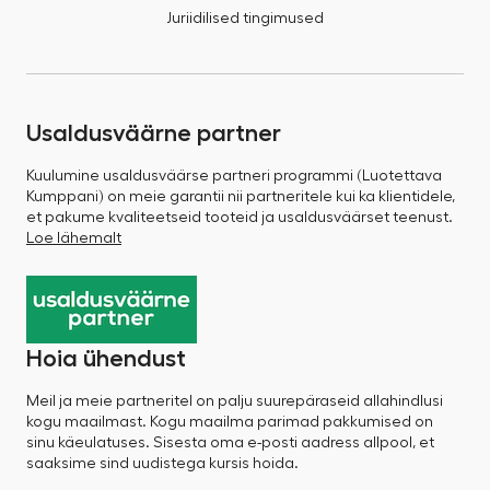
Juriidilised tingimused
Usaldusväärne partner
Kuulumine usaldusväärse partneri programmi (Luotettava
Kumppani) on meie garantii nii partneritele kui ka klientidele,
et pakume kvaliteetseid tooteid ja usaldusväärset teenust.
Loe lähemalt
Hoia ühendust
Meil ja meie partneritel on palju suurepäraseid allahindlusi
kogu maailmast. Kogu maailma parimad pakkumised on
sinu käeulatuses. Sisesta oma e-posti aadress allpool, et
saaksime sind uudistega kursis hoida.