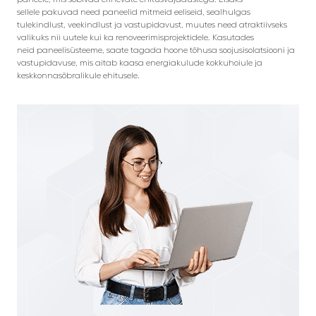
sellele pakuvad need paneelid mitmeid eeliseid, sealhulgas
tulekindlust, veekindlust ja vastupidavust, muutes need atraktiivseks
valikuks nii uutele kui ka renoveerimisprojektidele. Kasutades
neid paneelisüsteeme, saate tagada hoone tõhusa soojusisolatsiooni ja
vastupidavuse, mis aitab kaasa energiakulude kokkuhoiule ja
keskkonnasõbralikule ehitusele.