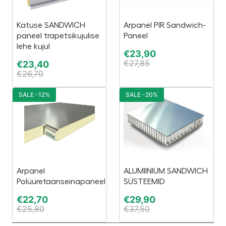
Katuse SANDWICH
Arpanel PIR Sandwich-
paneel trapetsikujulise
Paneel
lehe kujul
€
23,90
€
27,85
€
23,40
€
26,70
SALE -12%
SALE -20%
Arpanel
ALUMIINIUM SANDWICH
Polüuretaanseinapaneel
SÜSTEEMID
€
22,70
€
29,90
€
25,80
€
37,50