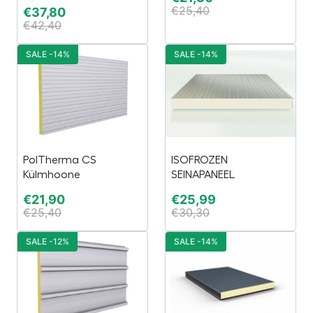
€
25,40
€
37,80
€
42,40
SALE -14%
SALE -14%
PolTherma CS
ISOFROZEN
Külmhoone
SEINAPANEEL
€
21,90
€
25,99
€
25,40
€
30,30
SALE -12%
SALE -14%