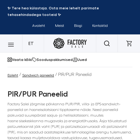
✨ Tere hea külastaja. Osta meie lehelt parimate
tehasehindadega tooteid ✨
Avaleht
Meist
Blogi
Kontaktid
ET
Vaata kõiki
Sooduspakkumised
Uued
/
/ PIR/PUR Paneelid
Esileht
Sandwich paneelid
PIR/PUR Paneelid
Factory Salei järgmise põlvkonna PUR/PIR, villa- ja EPS-sandwich-
paneelid on hooneisolatsiooni tipptaseme näide. Need paneelid
pakuvad suurepärast soojus- ja heliisolatsiooni, muutes
hoone sisekeskkonna mugavaks ja energiatõhusaks. Äsja täiustatud
polüuretaanist jäik vaht (PUR) ja polüisotsüanuraadi või polüisovaht
(PIR), mis on saadud aastatepikkuse tehnoloogilise arengu tulemusena,
toovad kaasa muljetavaldava vastupidavuse, tugevusomadused,