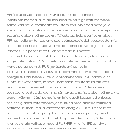
PIR (polüisotsüanuraat) ja PUR (polüuretaan) paneelid on
isolatsioonimaterjalid, mida kasutatakse eelkõige ehituses hoone
seinte, katuste ja põrandate soojustamiseks. Mõlemad materjalid
kuuluvad plastvahtude kategooriasse ja on tuntud oma suurepärase
soojusisolatsiooni võime poolest. Täiustatud isolatsioonipotentsiaal:
PIR- paneelid on tuntud oma suurepärase soojusjuhtivuse vastu, mis
tähendab, et need suudavad hoida hooneid talvel soojas ja suvel
jahedas. PIR-paneelid on tulekindlamad kui mõned
teised isolatsioonimaterjalid ja neid kasutatakse sageli, kui on vaja
kõrget tuleohutust. PIR-paneelid on suhteliselt kerged, mis lihtsustab
nende paigaldamist. PUR (polüuretaan) paneelid
pakuvad suurepärast soojusisolatsiooni ning aitavad vähendada
energiakulusid hoone kütte ja jahutamise osas. PUR-paneelid on
suhteliselt veekindlad, mistõttu neid saab kasutada ka niisketes
tingimustes, näiteks keldrites või vannitubades. PUR-paneelid on
tugevad ja vastupidavad ning säilitavad oma isolatsioonivõime pikka
aega. Mõlemat tüüpi paneelid on laialdaselt kasutatud ehituses,
eriti energiatõhusate hoonete jaoks, kuna need aitavad säilitada
optimaalse sisekliima ja vähendada energiakulusid. Paneelid on
tuntud ka oma lihtsa paigaldamise ja töötlemise poolest, mistõttu
on need populaarsed valikud ehitusprojektides. Factory Sale pakub
klientidele laia valikut erinevaid PUR/PIR, villa- ja EPS-sandwich-
paneele, mis sobivad erinevate ehitusvajadustega. Lisaks