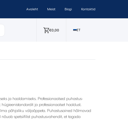
Avaleht
Meist
Blogi
Kontaktid
€
0,00
ET
seks ja hooldamiseks. Professionaalsed puhastus-
 hügieenistandardit ja professionaalset hooldust.
a, ilma põhjaliku väljaõppeta. Puhastusained hõlmavad
 nõuab spetsiifilist puhastusvahendit, et tagada