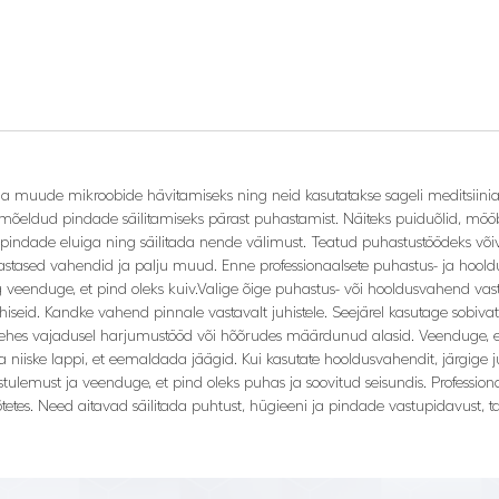
 ja muude mikroobide hävitamiseks ning neid kasutatakse sageli meditsiinia
õeldud pindade säilitamiseks pärast puhastamist. Näiteks puiduõlid, möö
pindade eluiga ning säilitada nende välimust. Teatud puhastustöödeks võiv
stased vahendid ja palju muud. Enne professionaalsete puhastus- ja hooldus
eenduge, et pind oleks kuiv.Valige õige puhastus- või hooldusvahend vasta
uhiseid. Kandke vahend pinnale vastavalt juhistele. Seejärel kasutage sobi
lt, tehes vajadusel harjumustööd või hõõrudes määrdunud alasid. Veenduge,
 niiske lappi, et eemaldada jäägid. Kui kasutate hooldusvahendit, järgige j
lemust ja veenduge, et pind oleks puhas ja soovitud seisundis. Profession
tetes. Need aitavad säilitada puhtust, hügieeni ja pindade vastupidavust, ta