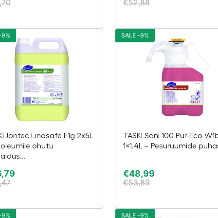
,70
€
52,88
-9%
SALE -9%
I Jontec Linosafe F1g 2x5L
TASKI Sani 100 Pur-Eco W1
noleumile ohutu
1×1.4L – Pesuruumide puhas
ldus...
6,79
€
48,99
,47
€
53,89
-9%
SALE -9%