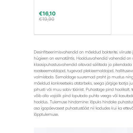
€
16,10
€
19,90
Desinfitseerimisvahendid on mõeldud bakterite, viiruste
hügieen on esmatähtis. Hooldusvahendid vahendid on m
klaasipuhastusvahendid aitavad säilitada ja pikendada 
roosteeemaldajad, tugevad plekieemaldajad, hallituseva
valmistada. Eemaldage suuremad praht ja mustus ning v
mõeldud konkreetseks otstarbeks, seega järgige tootja j
pihusti või muu sobiv tööriist. Puhastage pind hoolika
võib olla vajalik pind loputada puhta veega või kasutada
hooldus. Tulemuse hindamine: lõpuks hindake puhastustu
osa igapäevasest puhastustööst nii kodudes kui ka ettevõ
lõpptulemuse.