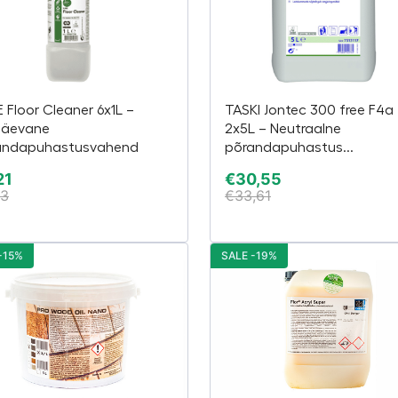
 Floor Cleaner 6x1L –
TASKI Jontec 300 free F4a
päevane
2x5L – Neutraalne
andapuhastusvahend
põrandapuhastus...
21
€
30,55
93
€
33,61
-15%
SALE -19%