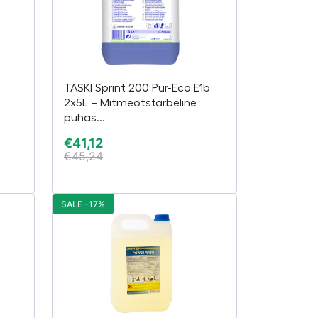
TASKI Sprint 200 Pur-Eco E1b
2x5L – Mitmeotstarbeline
puhas...
€
41,12
€
45,24
SALE -17%