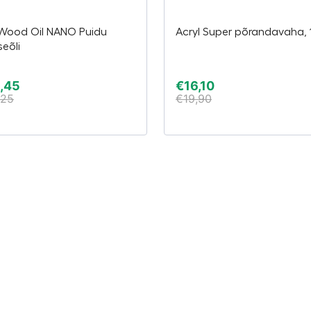
 Wood Oil NANO Puidu
Acryl Super põrandavaha, 1
seõli
,45
€
16,10
,25
€
19,90