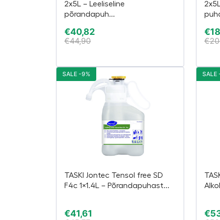
2x5L – Leeliseline
2x5L
põrandapuh...
puha
€
40,82
€
18
€
44,90
€
20
SALE -9%
SALE 
TASKI Jontec Tensol free SD
TASK
F4c 1×1.4L – Põrandapuhast...
Alko
€
41,61
€
5