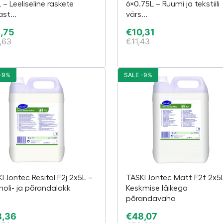
 – Leeliseline raskete
6×0.75L – Ruumi ja tekstiili
st...
värs...
,75
€
10,31
,63
€
11,43
-9%
SALE -9%
I Jontec Resitol F2j 2x5L –
TASKI Jontec Matt F2f 2x5
holi- ja põrandalakk
Keskmise läikega
põrandavaha
3,36
€
48,07