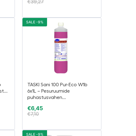
€
39,27
SALE -9%
b
TASKI Sani 100 Pur-Eco W1b
t...
6x1L – Pesuruumide
puhastusvahen...
€
6,45
€
7,10
SALE -9%