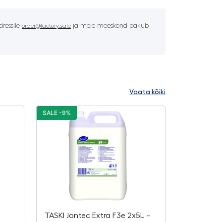
ressile
ja meie meeskond pakub
order@factory.sale
Vaata kõiki
SALE -9%
TASKI Jontec Extra F3e 2x5L –