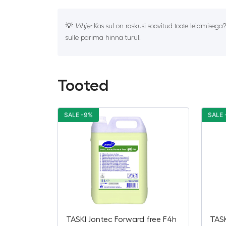
💡
Vihje:
Kas sul on raskusi soovitud toote leidmisega
sulle parima hinna turul!
Tooted
SALE -9%
SALE 
TASKI Jontec Forward free F4h
TASK