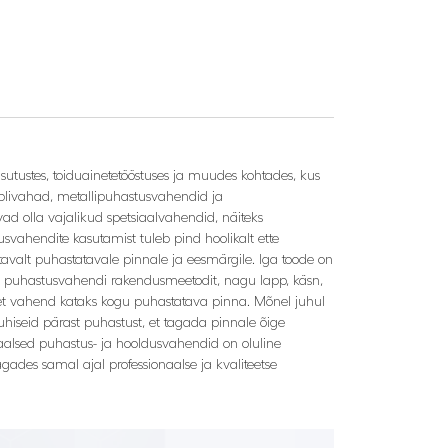
sutustes, toiduainetetööstuses ja muudes kohtades, kus
blivahad, metallipuhastusvahendid ja
ad olla vajalikud spetsiaalvahendid, näiteks
vahendite kasutamist tuleb pind hoolikalt ette
valt puhastatavale pinnale ja eesmärgile. Iga toode on
vat puhastusvahendi rakendusmeetodit, nagu lapp, käsn,
 et vahend kataks kogu puhastatava pinna. Mõnel juhul
uhiseid pärast puhastust, et tagada pinnale õige
aalsed puhastus- ja hooldusvahendid on oluline
gades samal ajal professionaalse ja kvaliteetse