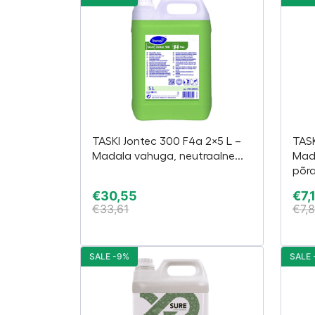
TASKI Jontec 300 F4a 2×5 L –
TASK
Madala vahuga, neutraalne...
Mad
põra
€
30,55
€
7,
€
33,61
€
7,
SALE -9%
SALE 