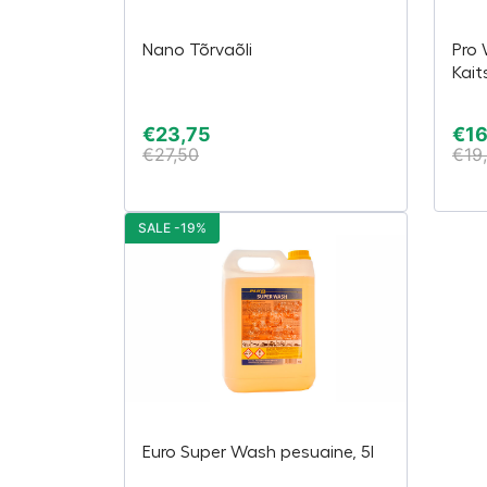
Nano Tõrvaõli
Pro
Kait
€
23,75
€
16
€
27,50
€
19
SALE -19%
Euro Super Wash pesuaine, 5l