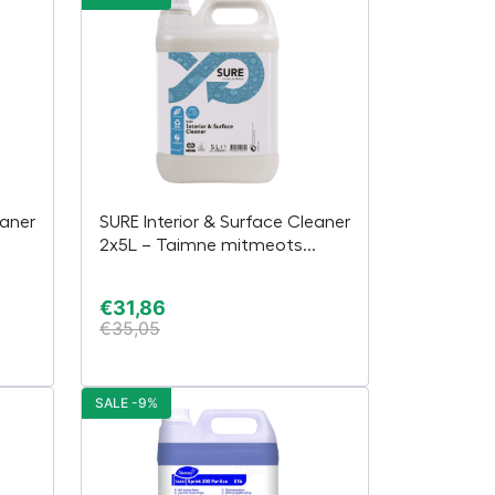
eaner
SURE Interior & Surface Cleaner
.
2x5L – Taimne mitmeots...
€
31,86
€
35,05
SALE -9%