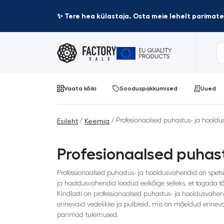
✨ Tere hea külastaja. Osta meie lehelt parima
Vaata kõiki
Sooduspakkumised
Uued
/
/ Profesionaalsed puhastus- ja hoold
Esileht
Keemia
Profesionaalsed puhas
Professionaalsed puhastus- ja hooldusvahendid on spets
ja hooldusvahendid loodud eelkõige selleks, et tagada tõ
Kindlasti on professionaalsed puhastus- ja hooldusvahe
erinevaid vedelikke ja pulbreid, mis on mõeldud erinevat
parimad tulemused.