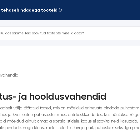
te tehasehindadega tooteid ✨
usvahendid
tus- ja hooldusvahendid
iaalselt välja töötatud tooted, mis on mõeldud erinevate pindade puhastami
hus ja kvaliteetne puhastustulemus, eriti keskkondades, kus nõutakse kõrget
ndid mõeldud ainult omaala spetsialistidele, kodus ei soovita neid kasutad
e pindade, nagu klaas, metall, plastik, kivi ja puit, puhastamiseks. Iga pind