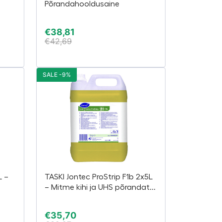
Põrandahooldusaine
€
38,81
€
42,69
SALE -9%
L –
TASKI Jontec ProStrip F1b 2x5L
– Mitme kihi ja UHS põrandat...
€
35,70