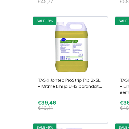
€
45,77
€
58
SALE -9%
SALE 
TASKI Jontec ProStrip F1b 2x5L
TASK
– Mitme kihi ja UHS põrandat...
– Li
eema
€
39,46
€
3
€
43,41
€
40
SALE -9%
SALE 