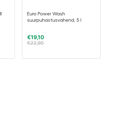
l
Euro Power Wash
suurpuhastusvahend, 5 l
€
19,10
€
22,90