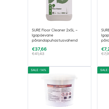
SURE Floor Cleaner 2x5L –
SURE
Igapäevane
Iga
põrandapuhastusvahend
põr
€
37,66
€
7,
€
41,43
€
7,
SALE -14%
SALE 