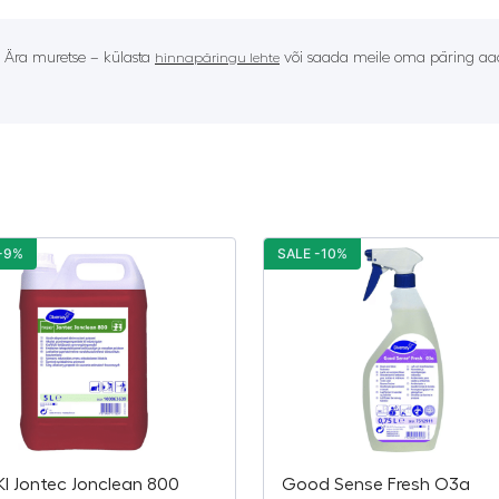
? Ära muretse – külasta
või saada meile oma päring aad
hinnapäringu lehte
-9%
SALE -10%
I Jontec Jonclean 800
Good Sense Fresh O3a