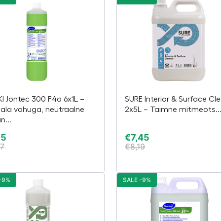
I Jontec 300 F4a 6x1L –
SURE Interior & Surface Cl
ala vahuga, neutraalne
2x5L – Taimne mitmeots..
n...
15
€
7,45
87
€
8,19
-9%
SALE -9%