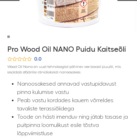
Pro Wood Oil NANO Puidu Kaitseõli
0.0
Wood Oil Nano on uuel tehnoloogial põhinev vee baasil puuõli, mis
sisaldab sfäärilisi ränidioksiidi nanoosakesi.
Nanoosakesed annavad vastupidavust
pinna kulumise vastu
Peab vastu kordades kauem võrreldes
tavaliste terassiõlidega
Toode on hästi imenduv ning jätab tasase ja
puitpinna loomulikust esile tõstva
lõppviimistluse