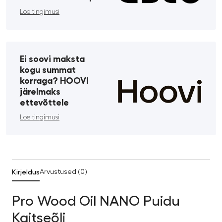
Loe tingimusi
Ei soovi maksta
kogu summat
korraga? HOOVI
järelmaks
ettevõttele
Loe tingimusi
Kirjeldus
Arvustused (0)
Pro Wood Oil NANO Puidu
Kaitseõli