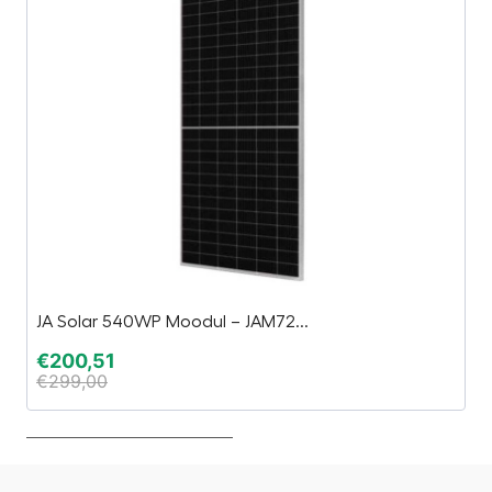
JA Solar 540WP Moodul – JAM72...
S
€
200,51
€
€
299,00
€