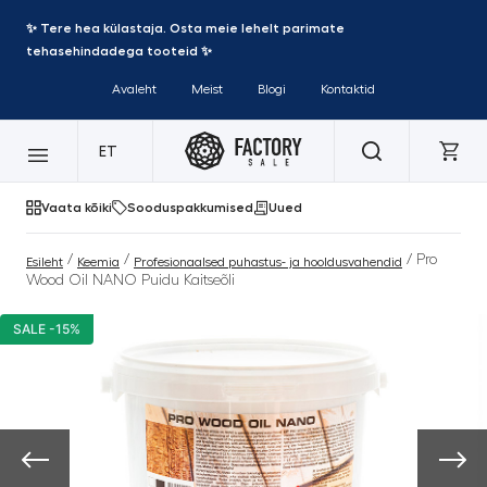
✨ Tere hea külastaja. Osta meie lehelt parimate
tehasehindadega tooteid ✨
Avaleht
Meist
Blogi
Kontaktid
ET
Vaata kõiki
Sooduspakkumised
Uued
/
/
/ Pro
Esileht
Keemia
Profesionaalsed puhastus- ja hooldusvahendid
Wood Oil NANO Puidu Kaitseõli
SALE -15%