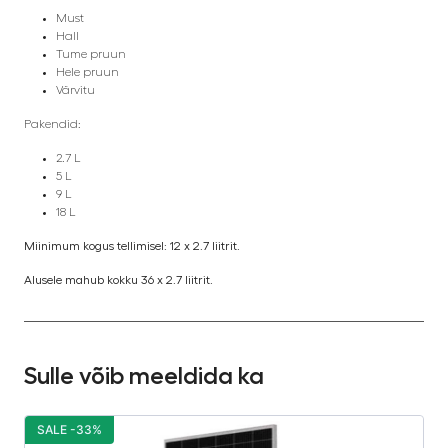
Must
Hall
Tume pruun
Hele pruun
Värvitu
Pakendid:
2.7 L
5 L
9 L
18 L
Miinimum kogus tellimisel: 12 x 2.7 liitrit.
Alusele mahub kokku 36 x 2.7 liitrit.
Sulle võib meeldida ka
SALE -33%
S