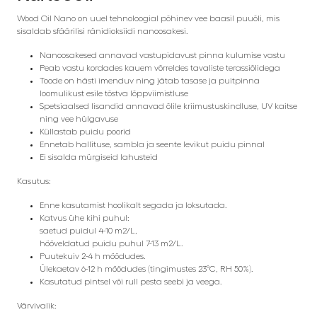
Wood Oil Nano on uuel tehnoloogial põhinev vee baasil puuõli, mis
sisaldab sfäärilisi ränidioksiidi nanoosakesi.
Nanoosakesed annavad vastupidavust pinna kulumise vastu
Peab vastu kordades kauem võrreldes tavaliste terassiõlidega
Toode on hästi imenduv ning jätab tasase ja puitpinna
loomulikust esile tõstva lõppviimistluse
Spetsiaalsed lisandid annavad õlile kriimustuskindluse, UV kaitse
ning vee hülgavuse
Küllastab puidu poorid
Ennetab hallituse, sambla ja seente levikut puidu pinnal
Ei sisalda mürgiseid lahusteid
Kasutus:
Enne kasutamist hoolikalt segada ja loksutada.
Katvus ühe kihi puhul:
saetud puidul 4-10 m2/L,
hööveldatud puidu puhul 7-13 m2/L.
Puutekuiv 2-4 h möödudes.
Ülekaetav 6-12 h möödudes (tingimustes 23°C, RH 50%).
Kasutatud pintsel või rull pesta seebi ja veega.
Värvivalik: