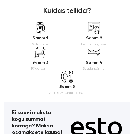
Kuidas tellida?
Samm 1
Samm 2
Vali toode.
Lisa päringusse.
Samm 3
Samm 4
Täida vorm.
Saada päring.
Samm 5
Vastus 24 tunni jooksul.
Ei soovi maksta
kogu summat
korraga? Maksa
osamaksete kaupa!