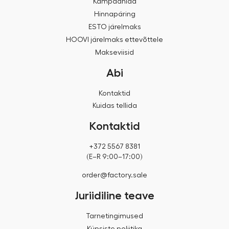
Kampaaniad
Hinnapäring
ESTO järelmaks
HOOVI järelmaks ettevõttele
Makseviisid
Abi
Kontaktid
Kuidas tellida
Kontaktid
+372 5567 8381
(E–R 9:00–17:00)
order@factory.sale
Juriidiline teave
Tarnetingimused