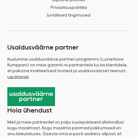
Küpsiste poliitika
Privaatsuspoliitika
Juriidilised tingimused
Usaldusväärne partner
Kuulumine usaldusväärse partneri programmi (Luotettava
Kumppani) on meie garantii nii partneritele kui ka klientidele,
et pakume kvaliteetseid tooteid ja usaldusväärset teenust.
Loe lähemalt
Hoia ühendust
Meil ja meie partneritel on palju suurepäraseid allahindlusi
kogu maailmast. Kogu maailma parimad pakkumised on
sinu käeulatuses. Sisesta oma e-posti aadress allpool, et