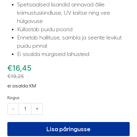
Spetsiaalsed lisandid annavad õlile
kriimustuskindluse, UV kaitse ning vee
hülgavuse
Küllastab puidu poorid
Ennetab hallituse, sambla ja seente levikut
puidu pinnal
Ei sisalda mürgiseid lahusteid
€
16,45
€
19,25
ei sisalda KM
Kogus
-
+
Lisa päringusse