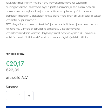
Jäykkäytimellinen vinyylilankku käy asennettavaksi suoraan
auringonvaloon, se kestää hyvin pistekuormaa ja sen eläminen on
normaaleja vinyylilankkuja huomattavasti pienempää. Lankun
pohjaan integroitu askeläänieriste parantaa tilan akustiikkaa ja tekee
lattiasta hiljaisemman.
SPC vinyylilattiamme on kestävä ja helppohoitoinen ja se asennetaan
kelluvana. Liimaa ei tarvita ja se soveltuu käytettäväksi
lattialämmityksen kanssa. Jäykkäytimellinen vinyylilankku soveltuu
kaikkiin asuintiloihin sekä raskaamman käytön julkisiin tiloihin.
Hinta per m2.
€
20,17
€
22,39
ei sisällä ALV
Summa
-
+