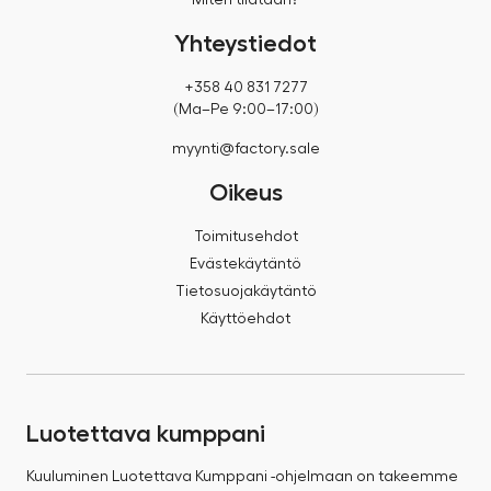
Miten tilataan?
Yhteystiedot
+358 40 831 7277
(Ma–Pe 9:00–17:00)
myynti@factory.sale
Oikeus
Toimitusehdot
Evästekäytäntö
Tietosuojakäytäntö
Käyttöehdot
Luotettava kumppani
Kuuluminen Luotettava Kumppani -ohjelmaan on takeemme