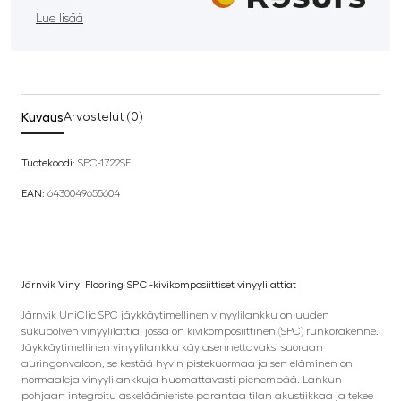
Lue lisää
Kuvaus
Arvostelut (0)
Tuotekoodi:
SPC-1722SE
EAN:
6430049655604
Järnvik Vinyl Flooring SPC -kivikomposiittiset vinyylilattiat
Järnvik UniClic SPC jäykkäytimellinen vinyylilankku on uuden
sukupolven vinyylilattia, jossa on kivikomposiittinen (SPC) runkorakenne.
Jäykkäytimellinen vinyylilankku käy asennettavaksi suoraan
auringonvaloon, se kestää hyvin pistekuormaa ja sen eläminen on
normaaleja vinyylilankkuja huomattavasti pienempää. Lankun
pohjaan integroitu askeläänieriste parantaa tilan akustiikkaa ja tekee