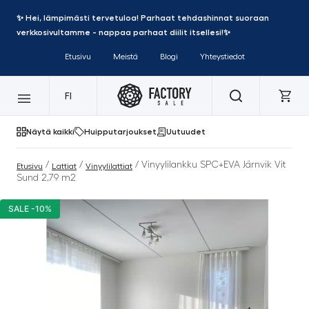
✨ Hei, lämpimästi tervetuloa! Parhaat tehdashinnat suoraan
verkkosivultamme - nappaa parhaat diilit itsellesi!✨
Etusivu
Meistä
Blogi
Yhteystiedot
FI
Näytä kaikki
Huipputarjoukset
Uutuudet
/
/
/ Vinyylilankku SPC+EVA Järnvik Vit
Etusivu
Lattiat
Vinyylilattiat
Sund 2,79 m2
SALE -10%