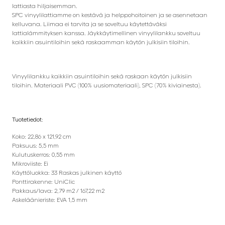
lattiasta hiljaisemman.
SPC vinyylilattiamme on kestävä ja helppohoitoinen ja se asennetaan
kelluvana. Liimaa ei tarvita ja se soveltuu käytettäväksi
lattialämmityksen kanssa. Jäykkäytimellinen vinyylilankku soveltuu
kaikkiin asuintiloihin sekä raskaamman käytön julkisiin tiloihin.
Vinyylilankku kaikkiin asuintiloihin sekä raskaan käytön julkisiin
tiloihin. Materiaali PVC (100% uusiomateriaali), SPC (70% kiviainesta).
Tuotetiedot:
Koko: 22,86 x 121,92 cm
Paksuus: 5,5 mm
Kulutuskerros: 0,55 mm
Mikroviiste: Ei
Käyttöluokka: 33 Raskas julkinen käyttö
Ponttirakenne: UniClic
Pakkaus/lava: 2,79 m2 / 167,22 m2
Askeläänieriste: EVA 1,5 mm