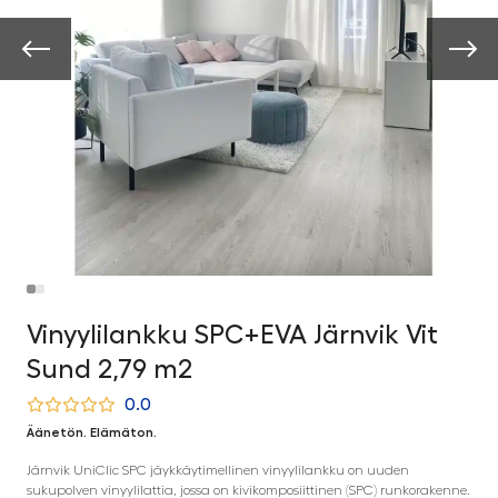
Vinyylilankku SPC+EVA Järnvik Vit
Sund 2,79 m2
0.0
Äänetön. Elämäton.
Järnvik UniClic SPC jäykkäytimellinen vinyylilankku on uuden
sukupolven vinyylilattia, jossa on kivikomposiittinen (SPC) runkorakenne.