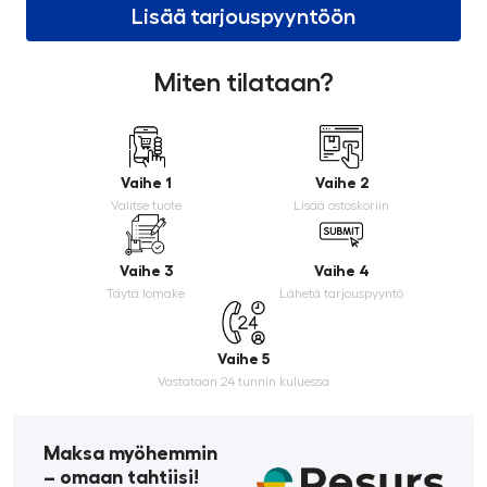
Lisää tarjouspyyntöön
Miten tilataan?
Vaihe 1
Vaihe 2
Valitse tuote
Lisää ostoskoriin
Vaihe 3
Vaihe 4
Täytä lomake
Lähetä tarjouspyyntö
Vaihe 5
Vastataan 24 tunnin kuluessa
Maksa myöhemmin
­– omaan tahtiisi!