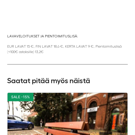
LAVAVELOITUKSET JA PIENTOIMITUSLISÄ:
EUR LAVAT 15 €, FIN LAVAT 18,6 €, KERTA LAVAT 9 €, Pientoimituslisä
(<100€ ostoksille) 13,2€
Saatat pitää myös näistä
SALE -15%
S